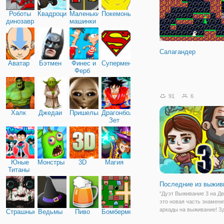
Роботы
Квадроциклы
Маленькие
Покемоны
динозавры
машинки
Салагандер
Аватар
Бэтмен
Финес и
Супермен
Ферб
91
6
Халк
Джедаи
Пришельцы
Драгонболл
Зет
Юные
Монстры
3D
Магия
Титаны
Последние из выжив
"Дуэт Выживание 3 на Д
это новая часть знамени
аркады на выживание! З
Страшные
Ведьмы
Пиво
Бомбермен
снова будете спасать м