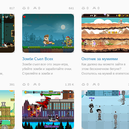
й и
двух персонажей, чтобы собрать
игре с катапультой! Используйт
ечки,
всех духов и открыть портал на
мега-катапульту, чтобы стрелят
0
0
0
0
817
641
 ваших
следующий уровень.
помидорами по башням лакомс
пособ
Вам нужно опрокинуть башни и
получить вонючие бомбы,
подушки для
Зомби Съел Всех
Охотник за мумиями
Зомби съел все-это экшн-игра,
Как далеко вы можете зайти в
убейте зомби и заработайте очки.
этом бесконечном бегуне?
м,
Стреляйте в зомби и
Охотьтесь на мумий в египетск
комнате
перепрыгивайте ловушки.
пустыне и избегайте всех опас
препятствий на своем пути.
0
0
0
0
391
1.35 K
ноки, и
Собирайте монеты, чтобы
итесь в
приобрести более мощное оруж
ном
В игру легко