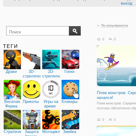
выход
По популярности
0
0
ТЕГИ
Драки
3D-
2D-
Гонки
стрелялки
стрелялки
Пляж монстров: Сер
начался!
Веселая
Приколы
Игры на
Кликеры
Пляж монстров: Серфинг
Ферма
время
поэтому обязательно об
внимание на все это до к
ж, вам придется сначал
0
0
на борт и одного из перс
начале доступны два кур
Стратегия
Защита
Мотоциклы
Змейка
мере прохождения будут