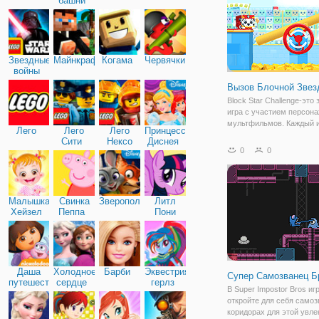
башни
Звездные
Майнкрафт
Когама
Червячки
войны
Вызов Блочной Звез
Block Star Challenge-это
игра с участием персон
мультфильмов. Каждый и
Лего
Лего
Лего
Принцессы
выберет персонажа из
Сити
Нексо
Диснея
упомянутых ранее шоу, 
0
0
Найтс
персонаж будет иметь 
блоков, отсюда и назван
Вы принимаете участие 
Малышка
Свинка
Зверополис
Литл
Хейзел
Пеппа
Пони
Дружба
Даша
Холодное
Барби
Эквестрия
Супер Самозванец Б
путешественница
сердце
герлз
В Super Impostor Bros иг
откройте для себя самоз
коридорах для этой увле