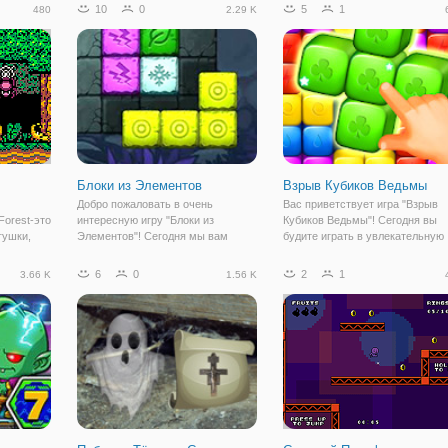
йкая
проведите Боба к выходу.
день он вышел на прогулку вме
10
0
5
1
480
2.29 K
ень
со своей женой и малышом. Как
андой и
вдруг небо закрыли огромные
крылья и возле ребят
Блоки из Элементов
Взрыв Кубиков Ведьмы
Добро пожаловать в очень
Вас приветствует игра "Взрыв
 Forest-это
интересную игру "Блоки из
Кубиков Ведьмы"! Сегодня вы
гушки,
Элементов"! Сегодня мы вам
будите играть в увлекательную
ес.
предоставляем возможность
игру, которая покорила множест
вои
сыграть в блоки из элементов, эта
людей своими простыми
6
0
2
1
3.66 K
1.56 K
победить
игра для любителей блочных
правилами и в то же время оче
 леса!
интересных головоломок, которые
интересными уровнями и
 в дикой
способны хорошо разить
заданиями для вас!