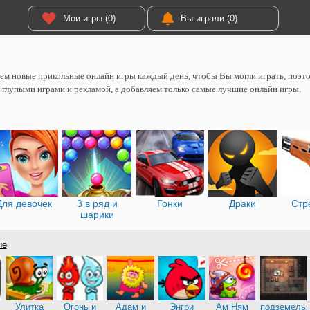
Мои игры (0)
Вы играли (0)
м новые прикольные онлайн игры каждый день, чтобы Вы могли играть, поэтом
 глупыми играми и рекламой, а добавляем только самые лучшие онлайн игры.
Для девочек
3 в ряд и
Гонки
Драки
Стр
шарики
ые
Улитка
Огонь и
Адам и
Энгри
Ам Ням
подземель