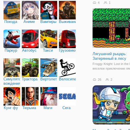
с отважной парочкой. Бо
4
1
девчушка и крепкий пар
оказались отличной ком
отменно
Поезда
Аниме
Вампиры
Выживание
Паркур
Автобус
Такси
Грузовики
Лягушачий рыцарь:
Затерянный в лесу
Froggy Knight: Lost in the
веселое приключение ля
которой нужно вернуть л
Сумейте использовать с
Симулятор
Трактора
Вертолеты
Велосипед
26
2
способности лягушки и 
вождения
врагов, чтобы сбежать из
Будьте готовы оказаться
Кунг фу
Тюрьма
Маги
Сега