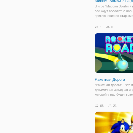
Миссия Зомби 7 на 
В игре "Миссия Зомби 7 
вас ждут абсолютно нов
приключения со старым
друзьями! В седьмой час
саги о зомби вы снова
1
0
встретитесь с отважным
солдатами, которые гот
противостоять самым с
Ракетная Дорога
"Ракетная Дорога" - это 
динамичная аркадная игр
которой у вас будет воз
взять на себя управлени
настоящей ракетой!
66
21
Отправляйтесь в захва
путешествие по бескон
просторам космоса! Мчи