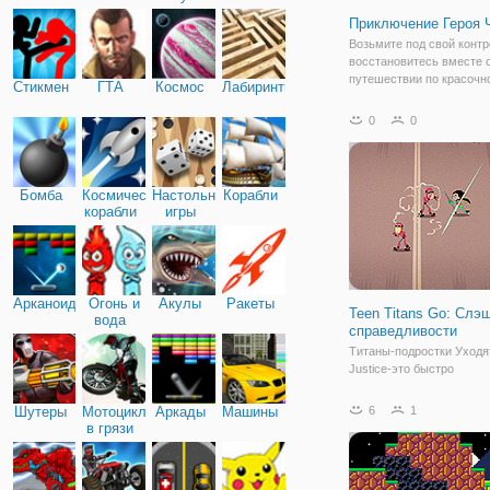
Приключение Героя 
Возьмите под свой контр
восстановитесь вместе с
путешествии по красочн
Стикмен
ГТА
Космос
Лабиринты
Это похоже на мир Марио
также платформы, с кот
0
0
можно выбивать монеты,
прыгать на них снизу. Е
встретите
Бомба
Космические
Настольные
Корабли
корабли
игры
Арканоид
Огонь и
Акулы
Ракеты
Teen Titans Go: Слэ
вода
справедливости
Титаны-подростки Уходят
Justice-это быстро
развивающаяся игра, ос
на мультсериале Teen Tit
Шутеры
Мотоциклы
Аркады
Машины
6
1
Победите вражеских моб
в грязи
изучите схему атаки бос
чтобы эффективно побед
Выберите одного из