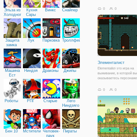
игры, полной приключени
действий. Собирайте апт
0
0
Эльза из
Кухня
Винкс
Снайпер
избегайте смерти от рук
Холодного
Сары
противников и найдите с
сердца
выжить и
Защита
Лук
Парковка
Троллфейс
замка
Элементалист
Elementalist-это игра на
Машина
Ниндзя
Драконы
Джипы
выживание, в которой вы
Ест
оказываетесь персонаже
Машину
пойманным в ловушку в 
подземелья. Вы быстро
0
0
понимаете, что вы не оди
на самом деле вы наход
Роботы
РПГ
Старые
Лего
пространстве, заполнен
Ниндзяго
Бен 10
Мстители
Человек-
Пираты
паук