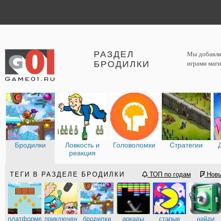
РАЗДЕЛ
Мы добавляе
БРОДИЛКИ
играми маги
Бродилки
Ловкость и
Головоломки
Стратегии
реакция
ТЕГИ В РАЗДЕЛЕ БРОДИЛКИ
ТОП по годам
Нов
платформеры
приключения
бродилки
аркады
старые
найди