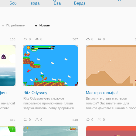
Боб
вода
Ева
Бердз
По рейтингу
Новые
0
0
0
0
155
507
финг
Ritz Odyssey
Мастера гольфа!
Ritz Odyssey-это сложное
Вы хотите стать мастером
 начался!
пиксельное приключение. Ваша
гольфа? Заставьте мяч для
ратите
задача-помочь Ритцу добраться
гольфа двигаться, нажав в люб
онца! Что
до Агнактора и победить его. Вы
месте экрана. Перетащите и
а выбрать
должны поддерживать свою
отпустите его в воздухе, чтобы
0
0
0
0
482
848
онажей. В
выносливость, поедая мясо и
получить больше рычагов для
са, но по
избегая всех опасностей на своем
броска мяча в цель. Возьмите
пути. Как далеко
сдачу, чтобы стать