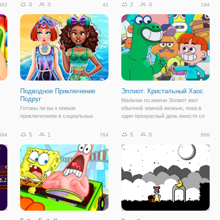
сте
"Майнкрафт". Здесь мы
все ключи. Вы должны быть в
0
0
2
0
602
41
194
познакомимся с вами с
состоянии получить все
искателями приключений, которые
необходимые ключи, а затем
живут в мире Майнкрафта. Они
пройти через
как- то
Подводное Приключение
Эллиот: Кристальный Хаос
Подруг
Мальчик по имени Эллиот жил
Готовы ли вы к новым
обычной земной жизнью, пока в
приключениям в социальных
один прекрасный день вместе со
во
сетях? В этот раз милые
своей сестрой не попал на
принцессы решили отправиться в
удивительную планету. Там
5
1
5
0
494
764
606
нь
подводное приключение, которое
обитали совершенно диковинные
требует особой подготовки.
существа, которых Эллиот не
Присоединяйтесь к своим
видел даже в книжках.
любимым принцессам в этом