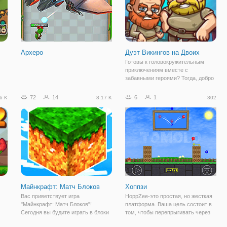
Археро
Дуэт Викингов на Двоих
Готовы к головокружительным
приключениям вместе с
забавными героями? Тогда, добро
го
пожаловать в игру "Дуэт Викингов
ем
на Двоих"! Вы отправитесь в
72
14
6
1
6 K
8.17 K
302
далёкие времена, когда
Скандинавию населяли викинги —
в.
воинствующие мореходы.
Майнкрафт: Матч Блоков
Хоппзи
Вас приветствует игра
HoppZee-это простая, но жесткая
"Майнкрафт: Матч Блоков"!
платформа. Ваша цель состоит в
Сегодня вы будите играть в блоки
том, чтобы перепрыгивать через
известной всеми игры
препятствия и попытаться собрать