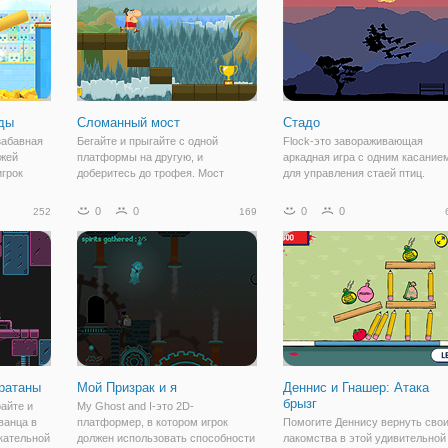
ды
Сломанный мост
Стадо
 забавная
Бегайте и прыгайте с одной
Flock-это завораживающая
ажей
платформы на другую, и
аркадная игра с одним касание
грок
доберитесь до трофея. Мост
для управления стаей птиц.
сломан в нескольких местах,
Здравствуйте, друзья, вот вопр
причем
попробуйте пропустить все
для всех вас, знаете ли вы
0
0
0
0
252
169
форму
отверстия, удерживайте кнопку
социальные связи птиц и их
ие игры.
мыши дольше, чтобы прыгать
способность управлять стаями.
в
выше.
Здесь мы предлагаем
ратаны
Мой Призрак и я
Деннис и Гнашер: Атака
брызг
райте и
My Ghost and I-это 2D-
ванца в
платформер, в котором игрок
Помогите Деннису вернуть сво
кательной
должен использовать способности
лакомства в этой удивительной