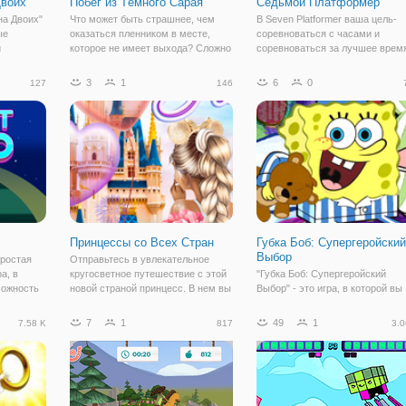
Двоих
Побег из Тёмного Сарая
Седьмой Платформер
на Двоих"
Что может быть страшнее, чем
В Seven Platformer ваша цель-
ые
оказаться пленником в месте,
соревноваться с часами и
и
которое не имеет выхода? Сложно
соревноваться за лучшее врем
ти крутой
сказать! В таких случаях кажется,
Прыгайте и быстро собирайте
что страшнее места не сыскать на
фрукты. Выберите режимы игры
3
1
6
0
127
146
и
Земле. И с этим сложно не
такие как режим быстрого бега 
овы
согласиться. В игре "Побег из
режим дзен, где вы можете игра
трашным
Тёмного
на любом
Принцессы со Всех Стран
Губка Боб: Супергеройский
Выбор
простая
Отправьтесь в увлекательное
а, в
кругосветное путешествие с этой
"Губка Боб: Супергеройский
можность
новой страной принцесс. В нем вы
Выбор" - это игра, в которой вы
е
посетите страны четырех
убедитесь в том, что Губка Боб 
принцесс Диснея и сможете
его любимый друг Патрик очень
7
1
49
1
7.58 K
817
3.0
тывающее
создавать наряды, вдохновленные
любят приключения и готовы
ечным
местной модой. Вам интересно
разделить их с вами. Губка Боб 
тесь
узнать, куда вы
Патрик всегда в курсе, что
зачастую