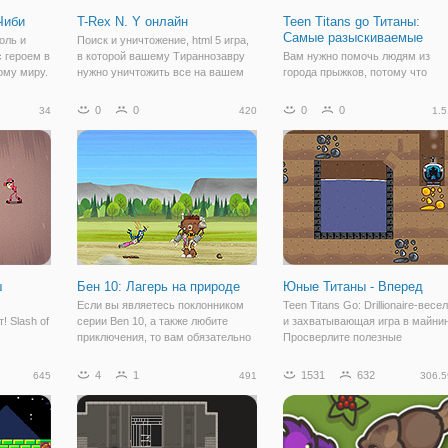
Чиби
T-Rex N. Y онлайн
Teen Titans go Титаны:
Самые разыскиваемые
оль и
Поиск и уничтожение, html 5 игра,
 героем в
в которой вашему Тираннозавру
Вам нужно помочь людям из
ому миру.
нужно уничтожить все на вашем
города прыжков, потому что
, есть
пути. Отправляйтесь на буйство
многие воры нападают на город,
орых
по всему городу. T-Rex-это
только вы можете что-то с этим
0
0
0
0
34
420
1.5
 если
жестокая игра на уничтожение, в
сделать! На первом уровне вы
сли вы
которой вы управляете огромным
будете Робин, поэтому вам
и
придется сражаться один на од
с теми врагами,
ш
Бен 10: Лагерь на природе
Юные Титаны - Вперед
Если вы являетесь поклонником
Teen Titans Go: Drillionaire-весе
! Slash of
серии Ben 10, а также любите
и захватывающая игра в майнин
приключения, то вам обязательно
Просверлите полезные
нованная
стоит попробовать игру Steam
ископаемые, чтобы собрать
ans Go!.
Camp. Давайте посмотрим,что все
деньги на апгрейды, и всегда
4
1
1531
632
645
491
306.5
ов и
это значит. Бен 10 всегда занят
следите за лавовыми монстрам
сов,
борьбой, чтобы защитить тех, кого
Повеселись с бурильщиком. Дл
ить их.
он
перемещения