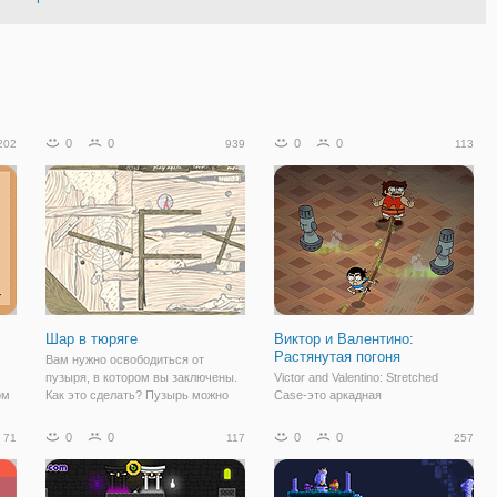
0
0
0
0
202
939
113
Шар в тюряге
Виктор и Валентино:
Растянутая погоня
Вам нужно освободиться от
пузыря, в котором вы заключены.
Victor and Valentino: Stretched
ом
Как это сделать? Пузырь можно
Case-это аркадная
проколоть гвоздем, который
приключенческая игра с одним
находится в стене. Веселая
касанием, основанная на
0
0
0
0
71
117
257
приключенческая игра с
мультсериале Виктора и
множеством интересных уровней
Валентино. Можете ли вы помочь
головоломки. Вы также
и провести двух братьев через