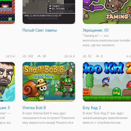
Полый Свет лампы
Укрощение..IO
"Taming.io" — это
многопользовательская онлайн
игра, где вы сможете
схлестнуться с игроками со все
земного шара и стать владельц
142
18
51
0
16.5 K
26.24 K
4.4
забавного питомца. Игра уже
заняла свою нишу в коллекции
любимых ио игр многих геймеро
ших 3
Улитка Боб 8
Блу Кид 2
воих" —
В игре Улитка Боб 8 наш друг
В игре "Блу Кид 2" вас ждут
той
оказывается на острове! Помогите
захватывающие приключения
десь вы
ему вернуться назад! Решите все
вместе с голубоволосым
ир вместе
задачки, берегитесь опасностей и
парнишкой. В один прекрасный