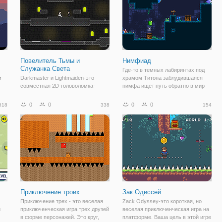
подвал таинственного
антикварного
Повелитель Тьмы и
Нимфиад
Служанка Света
Где-то в темных лабиринтах под
м
Darkmaster и Lightmaiden-это
храмом Титона заблудившаяся
совместная 2D-головоломка-
нимфа ищет путь обратно в мир
ос
платформер, вдохновленная
дневного света. Однако это
серией Fireboy и Watergirl.
путешествие не будет легким.
0
0
0
0
618
338
154
Присоединяйтесь к Темному
Никто не может быть уверен, что
Мастеру и Служанке Света в их
выбранный путь верен в этом
путешествии по
проклятом месте.
негостеприимному храму,
полному трюков и
Приключение троих
Зак Одиссей
Приключение трех - это веселая
Zack Odyssey-это короткая, но
и
приключенческая игра трех друзей
веселая приключенческая игра на
в форме персонажей. Это круг,
платформе. Ваша цель в этой игре