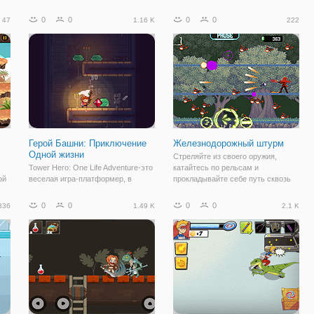
е
треугольник и квадрат. Каждый из
состоит в том, чтобы собрать
ь
них обладает особыми
алмазы, выбрать эти большие
0
0
0
0
47
1.16 K
222
тв.
способностями, и вам предстоит
золотые монеты, победить врагов
их обнаружить. Помогите этим 3
и избежать всех видов опасностей
друзьям в
в
Герой Башни: Приключение
Железнодорожный штурм
Одной жизни
Стреляйте из своего оружия,
Tower Hero: One Life Adventure-это
катайтесь по рельсам и
ой
веселая игра-платформер, в
прокладывайте себе путь сквозь
ных
которой вы должны подняться на
врагов!
башню, наполненную монстрами,
0
0
0
0
336
1.49 K
2.1 K
в поисках славы, власти,
ие.
богатства и славы! Становитесь
сильнее и достигайте более
высоких этажей