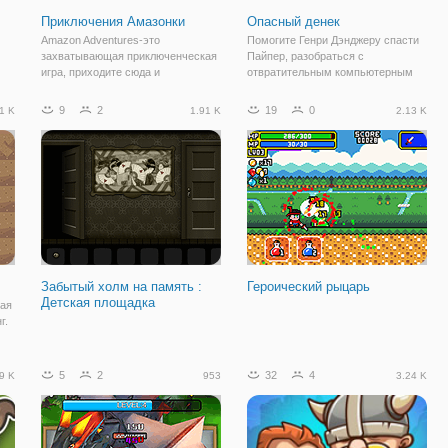
Приключения Амазонки
Опасный денек
Amazon Adventures-это
Помогите Генри Дэнджеру спасти
захватывающая приключенческая
Пайпер, разобраться с
игра, приходите сюда и
отвратительным компьютерным
 и
отправляйтесь в приключение с
вирусом, обезвредить ядерную
этой красивой девушкой
бомбу и многое другое. Идите с
9
2
19
0
1 K
1.91 K
2.13 K
Амазонкой. Она войдет в
малышом Опасностью и
несколько разных опасных пещер,
сражайтесь со своими врагами,
ин
и вам нужно помочь ей убивать
чтобы спасти Пайпер и
врагов
Забытый холм на память :
Героический рыцарь
Детская площадка
лая
г.
5
2
32
4
9 K
953
3.24 K
и.
я