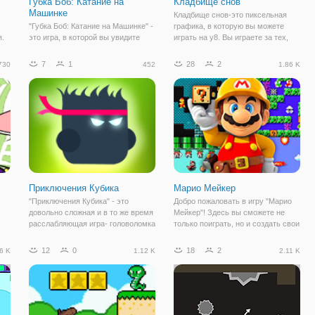
Губка Боб: Катание на
Кладбище снов
Машинке
Кладбище снов-это пиксельная
"Губка Боб: Катание на Машинке" -
графика, в которую вы можете
я.
это игра, в которой вы увидите
играть на y8. Вы играете за тех,
Губку Боба впервые за рулём
кто начинает с абсолютно ничего,
,
машинки. А вы любите ездить на
даже одежды. Откройте каждый
7
1
28
2
730
452
1.86 K
или
машинах? Ведь это же так круто!
сундук, который вы найдете, и
ть
Особенно, когда вы едите на
один за другим вы обнаружите
американских горках и ловите
острые
Приключения Кубика
Марио Мейкер
"Приключения Кубика" - это
Добро пожаловать в игру "Марио
довольно сложная и в то же время
Мейкер"! Здесь вы сможете не
расслабляющая игра- головоломка
только поиграть, но и создать свои
и
с приятным звуковым
собственные уровни. Это будет
сопровождением, а также яркой
мега круто! Первые два уровня
12
0
18
2
6 K
1.12 K
2.11 K
анимацией в минималистичном
будут вводными и игроки смогут
и
стиле! Игра поведает вам историю
немного поиграть, чтобы
об маленьком
набраться