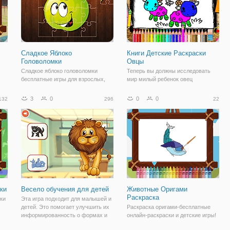
Сладкое Яблоко
Книги Детские Раскраски
Головоломки
Овцы
Сладкое яблоко головоломки
Теперь вы должны исследовать
бесплатные игры для взрослых,
мир милый ребенок овец
малышей, детей, мальчик, девочка
художественные образы с этих
к,
или детей. Образование о
бесплатных раскрасок для
3
0
0
0
132
296
22
,
головоломка. Развивать навыки и
малышей. Цвет их в интернете или
творческий потенциал для детских
распечатать их в цвете позже.
игр, которые могут научить детей
Получайте удовольствие играя.
учиться
ки
Весело обучения для детей
Животные Оригами
Раскраска
ки
Эта игра подходит для малышей и
детей. Это помогает улучшить их
Раскраска оригами-бесплатные
информированность о формах и
онлайн-раскраски и детские игры!
к,
окружающие вещи, как игрушки,
В этой игре вы найдете восемь