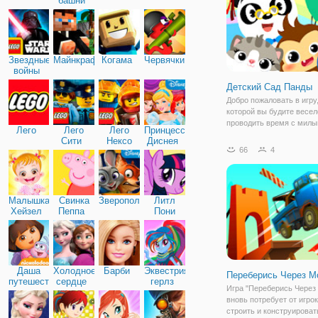
башни
Звездные
Майнкрафт
Когама
Червячки
войны
Детский Сад Панды
Добро пожаловать в игру,
которой вы будите весел
проводить время с мил
Лего
Лего
Лего
Принцессы
животными! "Детский Са
Сити
Нексо
Диснея
Панды" - это очень увле
66
4
Найтс
игра, в которой вы позн
с очень маленькими
удивительными животны
Малышка
Свинка
Зверополис
Литл
Хейзел
Пеппа
Пони
Дружба
Даша
Холодное
Барби
Эквестрия
Переберись Через М
путешественница
сердце
герлз
Игра "Переберись Через
вновь потребует от игро
строить и конструироват