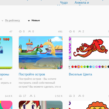
Чудо
Анжела и
Машинки
Том
По рейтингу
Новые
0
0
6
2
47
491
Короны
Постройте остров
Веселые Цвета
ке
Постройте остров - Вы хотите
 играть и
построить свой собственный
остров? Вы можете сделать это в
тво,
этой игре! Большой корабль и
авирус
платформы помогают детям со
17
1
3
0
14.8 K
2.52 K
йте,
строительной механикой и
те
исследовать океан. Начните
ошо
строить свой крутой