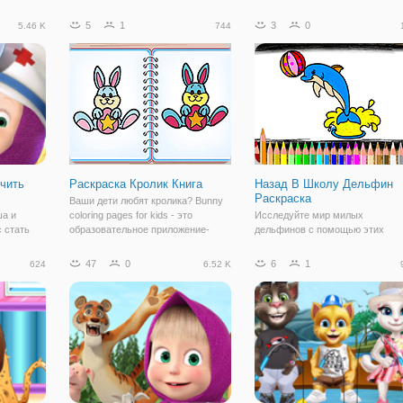
лы,
день сплетаются воедино миры
узнать что- то о мире малышей.
ть разные
живых и мёртвых, и обитатели
Игра позволяет изучать корабли
5
1
3
0
5.46 K
744
гре, их
потустороннего мира проникают в
механику морского порта и
 мост
обитель живых. В далёкие
строить дом, развивая моторику
времена люди
воображение у
чить
Раскраска Кролик Книга
Назад В Школу Дельфин
Раскраска
Ваши дети любят кролика? Bunny
ша и
coloring pages for kids - это
Исследуйте мир милых
 стать
образовательное приложение-
дельфинов с помощью этих
а. Это
раскраска для малышей и
бесплатных раскрасок для дете
о и
дошкольников, как раз вовремя
Раскрасьте их онлайн или
47
0
6
1
624
6.52 K
ядным
для детей! который познакомит
распечатайте, чтобы раскрасит
е нужно
вашего малыша с пасхальным
позже. Эта игра предназначена
ь ваши
кроликом, пасхальным
для того, чтобы быть веселой и
простой в использовании