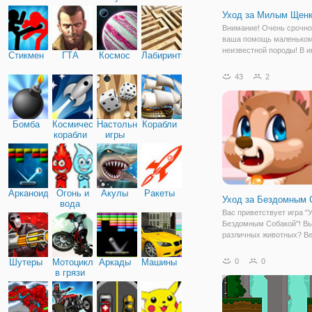
Уход за Милым Щен
Внимание! Очень срочно
ваша помощь маленьком
неизвестной породы! В и
Стикмен
ГТА
Космос
Лабиринты
за Милым Щенком" вы б
ухаживать за щенком, к
43
2
очень любит веселиться 
Каждый день у него не п
без
Бомба
Космические
Настольные
Корабли
корабли
игры
Арканоид
Огонь и
Акулы
Ракеты
Уход за Бездомным 
вода
Вас приветствует игра "
Бездомным Собакой"! В
различных животных? Ве
наши меньшие братья, и
возможно не любить! Се
Шутеры
Мотоциклы
Аркады
Машины
0
0
хотим вам предоставить
в грязи
замечательную и очень
интересную игру про