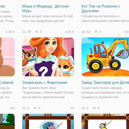
ком
Маша и Медведь: Детские
Кот Том на Рыбалке с
Игры
Друзьями
 нужна
у щенку
Маша не даст вам скучать! В этой
Сегодня вы встретитесь с
гре "Уход
игре, она придумала для вас
замечательными героями как к
удите
обучающие игры. Готовы
Рыжик, Том и Анжела. Сегодня
оторый
приступить к играм с Машей, тогда
очень красивая и теплая
29
5
52
3
4.56 K
2.86 K
8.6
и играть.
вперед! Маша подготовила для вас
солнечная погода, когда наши
роходит
5 игр, которые вы должны пройти,
любимые коты будут весело
чтобы доказать родным, чтобы
проводить время. Кот Том очен
очень
любит проводить весело
Собакой
Зоомагазин с Животными
Завод Тракторов для Дете
Уход за
Вас приветствует игра
Существует много заводов,
ы любите
"Зоомагазин с Животными"! В игре
которые изготавливают все, в ч
дь это
вас встретит замечательная
нуждается человечество.
х не
девушка Джесси, которая недавно
Благодаря игре "Завод Трактор
годня мы
открыла свой собственный
для Детей" один из таких завод
2
0
2
0
148
18
зоомагазин. У нее есть мечта
мы сегодня сможем с вами
продавать и покупать животных,
посетить и поучаствовать в
ведь она их очень
рабочем процессе