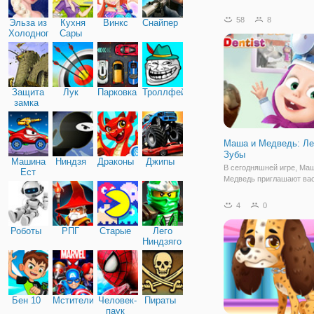
дети любят собирать паз
конструкторы и создава
58
8
Эльза из
Кухня
Винкс
Снайпер
постройки. Вот и в этой и
Холодного
Сары
задачей будет построить
сердца
через
Защита
Лук
Парковка
Троллфейс
замка
Маша и Медведь: Ле
Зубы
Машина
Ниндзя
Драконы
Джипы
В сегодняшней игре, Ма
Ест
Медведь приглашают вас
Машину
ассистентом стоматолог
будет очень увлекательн
4
0
познавательно, вы нагл
примером увидите как н
Роботы
РПГ
Старые
Лего
делать, чтобы сохранит
Ниндзяго
зубки в идеальном
Бен 10
Мстители
Человек-
Пираты
паук