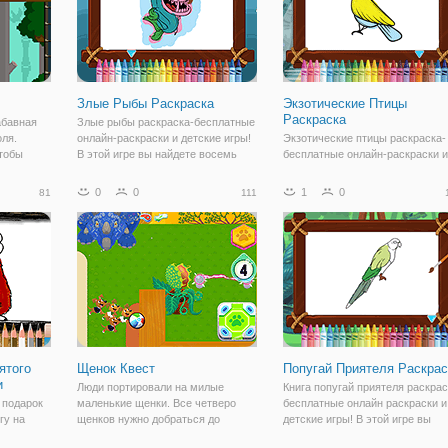
Злые Рыбы Раскраска
Экзотические Птицы
Раскраска
абавная
Злые рыбы раскраска-бесплатные
оля.
онлайн-раскраски и детские игры!
Экзотические птицы раскраска-
чтобы
В этой игре вы найдете восемь
бесплатные онлайн-раскраски и
, прыгнув
разных картинок, которые должны
детские игры! В этой игре вы
 но
быть окрашены, как быстро, как
найдете восемь разных картино
0
0
1
0
81
111
ствий
вы можете получить большой счет
которые должны быть окрашены
особом.
в конце игры. У вас есть 23
как быстро, как вы можете
получить большой счет в конце
игры. У вас
ятого
Щенок Квест
Попугай Приятеля Раскрас
и
Люди портировали на милые
Книга попугай приятеля раскрас
 подарок
маленькие щенки. Все четверо
бесплатные онлайн раскраски и
гу на
щенков нужно добраться до
детские игры! В этой игре вы
 Показать
портала для повторного порт от
найдете восемь разных картино