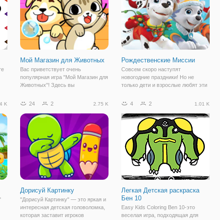
пучин,
Мой Магазин для Животных
Рождественские Миссии
те
Вас приветствует очень
Совсем скоро наступят
популярная игра "Мой Магазин для
новогодние праздники! Но не
Животных"! Здесь вы
только дети и взрослые любят эти
познакомитесь с удивительными
замечательные дни.
о
милыми животными, за которыми
Спасательный отряд "Щенячий
24
2
4
2
4 K
2.75 K
1.01 K
будите ухаживать в своем
Патруль" тоже с нетерпением ждёт
виртуальном магазине для
наступления зимних праздников.
животных! В этой игре у вас есть
Но в это весёлое время у
Дорисуй Картинку
Легкая Детская раскраска
Бен 10
"
"Дорисуй Картинку" — это яркая и
интересная детская головоломка,
Easy Kids Coloring Ben 10-это
которая заставит игроков
веселая игра, подходящая для