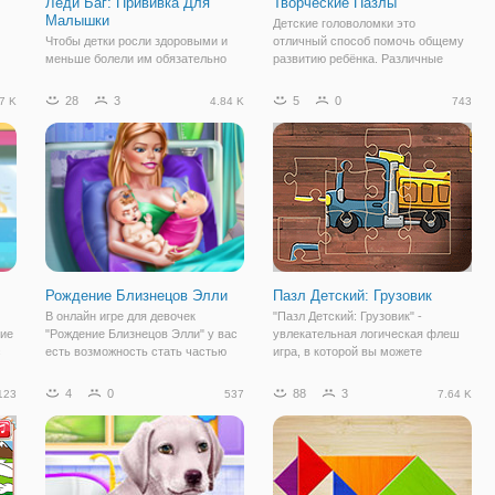
Леди Баг: Прививка Для
Творческие Пазлы
Малышки
Детские головоломки это
Чтобы детки росли здоровыми и
отличный способ помочь общему
меньше болели им обязательно
развитию ребёнка. Различные
их
нужно проводить вакцинацию.
логические задачки, ребусы и
Один маленький укол может
раскраски помогут малышам
28
3
5
0
7 K
4.84 K
743
щий
спасти здоровье ребёнка от
развить логическое мышление,
бы
множества болезней. В игре
сделать гибким интеллект и
"Прививка Для Малышки" Леди Баг
улучшить память. В
отведёт свою
Рождение Близнецов Элли
Пазл Детский: Грузовик
В онлайн игре для девочек
"Пазл Детский: Грузовик" -
ние
"Рождение Близнецов Элли" у вас
увлекательная логическая флеш
с
есть возможность стать частью
игра, в которой вы можете
особенного события - рождения
провести немало увлекательных
близнецов. Вы будете ухаживать
минут. Она представляет собой
4
0
88
3
123
537
7.64 K
.
за Элли, которой сейчас непросто,
онлайн пазл для взрослых и детей,
ведь она ждет двойню. Игроку
в которой вам нужно собрать
нужно
картинку с