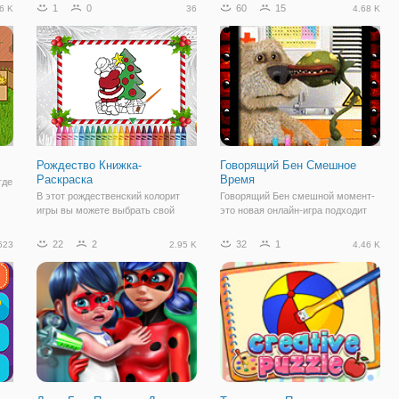
,
животные, фрукты и транспорт.
разных картинок, которые должны
1
0
60
15
6 K
36
4.68 K
Есть много хороших и красочных
быть окрашены, как быстро, как
изображений в игре. Давайте
вы можете получить большой счет
начнем
в конце игры. У вас есть 23
Рождество Книжка-
Говорящий Бен Смешное
Раскраска
Время
где
В этот рождественский колорит
Говорящий Бен смешной момент-
игры вы можете выбрать свой
это новая онлайн-игра подходит
любимый образ и окрашивая его.
для всех возрастов, особенно для
Начните с цвета изображения, как
детей. Маленькие дети будут
22
2
32
1
623
2.95 K
4.46 K
е
вы хотите. Выберите ваши
любить эту игру. Поиграйте с
е
любимые цвета и цвета это
нашим прекрасным Бен, погладить
Рождество на вашем пути.
его, коснуться его ног, живота,
головы