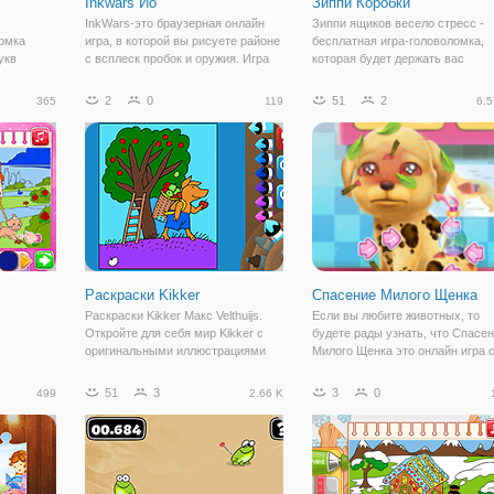
Inkwars Ио
Зиппи Коробки
InkWars-это браузерная онлайн
Зиппи ящиков весело стресс -
ломка
игра, в которой вы рисуете районе
бесплатная игра-головоломка,
укв
с всплеск пробок и оружия. Игра
которая будет держать вас
порядке!
про захват поля с цветами.
развлекали в течение нескольк
 левом
Многопользовательская игра с
часов. Перемещения цветных
2
0
51
2
365
119
6.5
письмо
большим количеством забавы.
квадратов на квадрат, содержа
о и
Краска всей площади с заданным
те же самые цветные ключ, что
их в
цветом и
отпереть
Раскраски Kikker
Спасение Милого Щенка
Раскраски Kikker Макс Velthuijs.
Если вы любите животных, то
Откройте для себя мир Kikker с
будете рады узнать, что Спасе
оригинальными иллюстрациями
Милого Щенка это онлайн игра 
Kikker и его друзей. Эти раскраски
заботой о щеночке. Мама
очень стимулируют творческий
приютила его к себе и теперь
51
3
3
0
499
2.66 K
потенциал детей, и они могут цвет,
необходимо о нем позаботиться
цвета в линии или
Секрет хорошего ухода за
питомцем - это