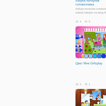
Азбука ползунок
головоломка
Азбука ползунок голово
новый поворот на ввод б
алфавита в алфавитном 
Начните с "А" в верхнем
4
0
углу, а затем сдвиньте 
блоков вверх, вниз, влев
вправо, чтобы получить 
Цвет Мне Girlsplay
2
1