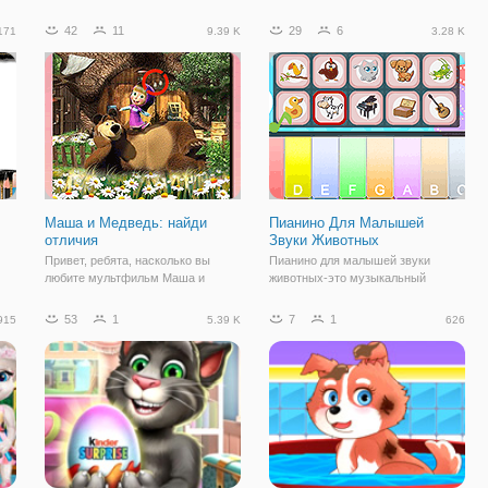
расшевелить свой мозг. Впереди
всех возрастов, и в нее можно
,
вас ждёт множество уровней, где
играть бесплатно. Темные толстые
42
11
29
6
171
9.39 K
3.28 K
вы сможете продемонстрировать
линии и большие упрощенные
 и
смекалку и сообразительность.
иллюстрации позволяют детям
Суть
младшего возраста легко
наслаждаться
Маша и Медведь: найди
Пианино Для Малышей
отличия
Звуки Животных
Привет, ребята, насколько вы
Пианино для малышей звуки
любите мультфильм Маша и
животных-это музыкальный
й.
Медведь, теперь мы
симулятор с 7 животные звук и 3
представляем игру Маша и
звучат инструменты. Вы можете
53
1
7
1
915
5.39 K
626
ь
Медведь для вас. В этой игре вы
выбрать животное и выбирать
найдете 12 различных
инструмент, чтобы услышать звук
изображений, чтобы повеселиться
животного играют на разных
с Машей и Медведем. Два
инструментах. Эта
одинаковых