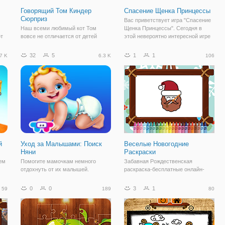
Говорящий Том Киндер
Спасение Щенка Принцессы
Сюрприз
Вас приветствует игра "Спасение
Наш всеми любимый кот Том
Щенка Принцессы". Сегодня в
от
вовсе не отличается от детей
этой невероятно интересной игре
всего мира и также любит
вы познакомитесь со щенком
распаковывать Киндер Сюрпризы!
хорошей принцессы. Милая
32
5
1
1
7 K
6.3 K
106
Его любимая кошечка Анжела
девушка принцесса только- что
приготовила для Тома несколько
вышла из магазина разных
ь
сюрпризов. Она спрятала их в
вкусняшек. Она долго
комнате, теперь вам
й
Уход за Малышами: Поиск
Веселые Новогодние
Няни
Раскраски
ем
Помогите мамочкам немного
Забавная Рождественская
отдохнуть от их малышей.
раскраска-бесплатные онлайн-
ов
Целыми днями, мамы только то и
раскраски и детские игры! В этой
ов
делают, что ухаживают за своими
игре вы найдете восемь разных
0
0
3
1
59
189
80
малышами. А что если нам найти
картинок, которые должны быть
няню, которая будет ладить с
окрашены, как быстро, как вы
малышами и будет помогать
можете получить большой счет в
мамам по уходу.
конце игры. У