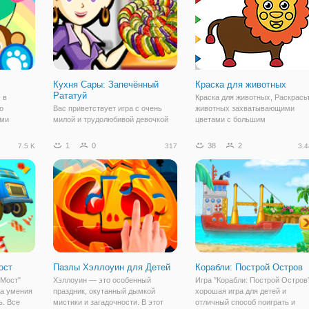
Кухня Сары: Запечённый
Краска для животных
Рататуй
 в
Краска для животных, Раскрась
о
Вас приветствует игра с очень
животных захватывающими
ыми
милой и трудолюбивой девочкой
цветами с большим
д Доктора
Сарой, которая сегодня вас будет
удовольствием и волнением.
кательная
радовать очень диетическим
Раскрасьте животных в цвета п
1
0
38
2
7.5 K
317
3.4
акомитесь
рецептом. В игре "Кухня Сары:
вашему выбору. Эта
Запечённый Рататуй" Сара
занимательная игра позволяет
ми и
подготовила для вас очень
рисовать, раскрашивать,
интересное блюдо,
раскрашивать,
ост
Пазлы Хэллоуин для Детей
Корабли: Построй Остров
 Мост"
Хэллоуин — это особенный
Игра "Корабли: Построй Остров
ка умения
праздник, окутанный дымкой
хорошая игра для детей и
ь. Все
мистики и загадочности. В этот
отличный способ поиграть и