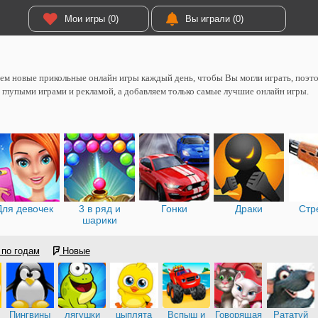
Мои игры (0)
Вы играли (0)
м новые прикольные онлайн игры каждый день, чтобы Вы могли играть, поэтом
 глупыми играми и рекламой, а добавляем только самые лучшие онлайн игры.
Для девочек
3 в ряд и
Гонки
Драки
Стр
шарики
по годам
Новые
Пингвины
лягушки
цыплята
Вспыш и
Говорящая
Рататуй