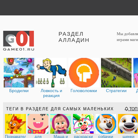
РАЗДЕЛ
Мы добавляе
АЛЛАДИН
играми маги
Бродилки
Ловкость и
Головоломки
Стратегии
реакция
ТЕГИ В РАЗДЕЛЕ ДЛЯ САМЫХ МАЛЕНЬКИХ
ТОП 
Познавательные
для
Маша и
раскраски
собачки
щенки