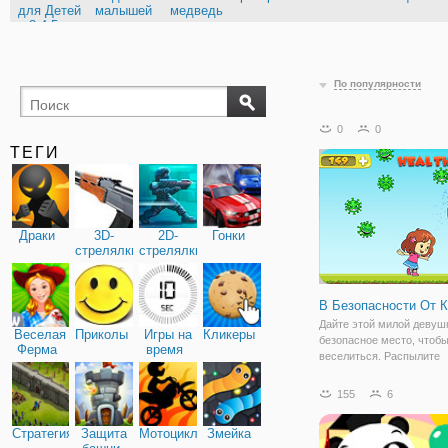
для Детей
малышей
медведь
3-4-5 л
По популярности
0
0
ТЕГИ
Драки
3D-
2D-
Гонки
стрелялки
стрелялки
В Безопасности От 
Дайте этой милой девуш
Веселая
Приколы
Игры на
Кликеры
безопасное место, чтобы
Ферма
время
веселиться. Распылите
дезинфицирующее средс
чтобы уничтожить корон
155
6
вокруг нее. Дезинфициру
часто мойте руки и носи
Стратегия
Защита
Мотоциклы
Змейка
защитные средства, хор