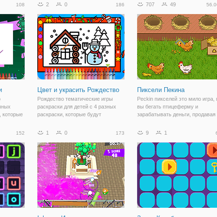
ь - ее
щенков к людям. Используйте все
которые должны быть окрашены
2
0
707
49
108
186
56.0
шена вас!
объекты, которые мы имеем для
как быстро, как вы можете
чатку!
того, чтобы вернуть щенков на
получить большой счет в конце
порталы для
игры. У
и
Цвет и украсить Рождество
Пиксели Пекина
р
Рождество тематические игры
Peckin пикселей это мило игра, 
чных
раскраски для детей с 4 разных
вы бегать птицеферму и
, которые
раскраски, которые будут
зарабатывать деньги, продавая
ет их, как
стимулировать вашего ребенка,
красочные яйца ваши курицы.
ать любой
чтобы научиться рисовать внутри
Управлять вашей ферме и
1
0
9
1
152
173
тем вы
линий. Наконец, дети могут
кормить курицу, чтобы животно
таты
получать удовольствие, добавив
может дать вам яйца. Получайт
красочные
удовольствие!