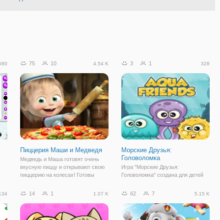
75
10
3
1
580
4.54 K
328
Пиццерия Маши и Медведя
Морские Друзья:
Головоломка
Медведь и Маша готовят очень
вкусную пиццу и открывают свою
Игра "Морские Друзья:
пиццерию на колесах! Готовы
Головоломка" создана для детей
посетить их новое заведение?
от 6 лет. В подводном царстве
Тогда садитесь по удобней! В игре,
оказывается есть много разумных
14
1
62
7
134
1.07 K
5.15 K
вы будете помогать Маше и
жителей, и в первую очередь это
Медведю готовить пиццу и
осьминоги, но несмотря на то что
принимать заказы.
они подводные обитатели морских