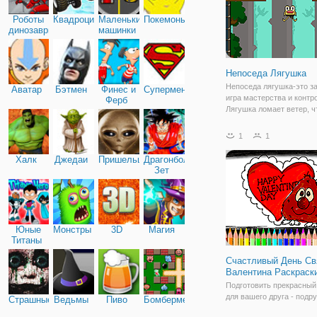
Роботы
Квадроциклы
Маленькие
Покемоны
динозавры
машинки
Непоседа Лягушка
Непоседа лягушка-это з
Аватар
Бэтмен
Финес и
Супермен
игра мастерства и контр
Ферб
Лягушка ломает ветер, 
подняться над решеткой
вверх, все выше и выше,
1
1
уворачиваясь от препят
закрытия в и на выше сп
Халк
Джедаи
Пришельцы
Драгонболл
Помогите
Зет
Юные
Монстры
3D
Магия
Титаны
Счастливый День Св
Валентина Раскраск
Подготовить прекрасный
для вашего друга - подру
Страшные
Ведьмы
Пиво
Бомбермен
День святого Валентина!