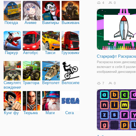
как сильно ты его любиш
4
0
прекрасная картина окра
Не забудьте взять распе
Поезда
Аниме
Вампиры
Выживание
Паркур
Автобус
Такси
Грузовики
Старкрафт Раскраск
Раскраска воин динозав
включает в себя 8 разли
изображений динозавров
дети могут выбирать и цв
им нравится. Использов
Симулятор
Трактора
Вертолеты
Велосипед
7
0
цвет вам нравится, и за
вождения
можете показать резуль
вашей семьей
Кунг фу
Тюрьма
Маги
Сега