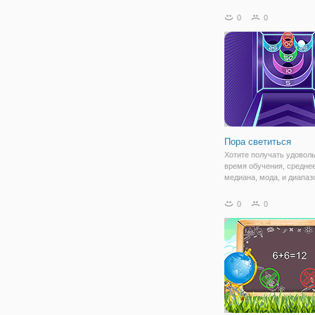
этой игре! Большой кора
платформы помогают де
0
0
строительной механикой
исследовать океан. Нач
строить свой крутой
Пора светиться
Хотите получать удовол
время обучения, среднее
медиана, мода, и диапазо
пора светиться! В эту иг
могут играть в любимые
0
0
игры, чтобы заработать 
очки, а затем проанализ