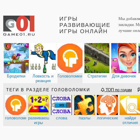
ИГРЫ
Мы добавляе
РАЗВИВАЮЩИЕ
закладки. М
ИГРЫ ОНЛАЙН
лучшие онл
Бродилки
Ловкость и
Головоломки
Стратегии
Для девочек
реакция
ТЕГИ В РАЗДЕЛЕ ГОЛОВОЛОМКИ
ТОП по годам
головоломки
развивающие
слова
пазлы
логические
найди
игры
отличия