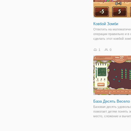
Ковбой Зомби
Ответить на математиче
операции правильно и в 
сделать этот ковбой зом
держать в равновесии на
животного вы выберете.
1
0
высокий балл и показать
большое умственных
способностей!
База Десять Весело
Базовая десять удоволь
помогает детям понять 
место, сложение и вычит
помощью виртуальной и
Дети могут выбрать реж
зависимости от желаемо