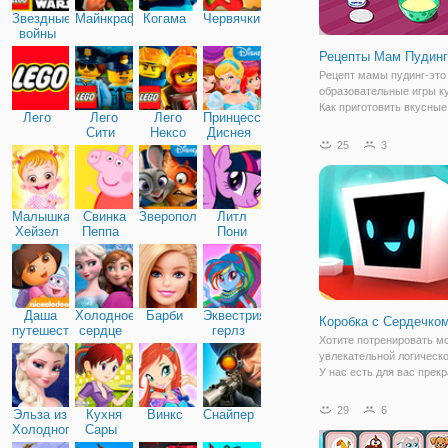
Звездные
Майнкрафт
Когама
Червячки
войны
Рецепты Мам Пудинг
Рецепт мамы пудинг-это
образовательные игры к
Как приготовить вкусны
Лего
Лего
Лего
Принцессы
под названием пудинг. В
Сити
Нексо
Диснея
между банановый пудинг
25
3
Найтс
пудинг. Подготовить все
ингредиенты, чтобы сде
пудинг смесь в
Малышка
Свинка
Зверополис
Литл
Хейзел
Пеппа
Пони
Дружба
Даша
Холодное
Барби
Эквестрия
Коробка с Сердечко
путешественница
сердце
герлз
Хотите потренировать мо
увлекательной логическо
У нас есть для вас прек
альтернатива, которая п
провести время одновре
29
6
Эльза из
Кухня
Винкс
Снайпер
пользой и весельем. Зде
Холодного
Сары
окажетесь в мире мален
сердца