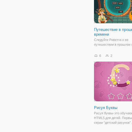
Путешествие в про
времени
Следуйте Риветта о ее
путешествии в прошлое 
ей собрать исторические
артефакты! В этой игре, 
6
2
смогут использовать сво
о прошедшем времени гл
чтобы помочь топлива 
Риветты время.
Рисуя Буквы
Рисуя буквы-это обучаю
HTML5 для детей. Первы
серии “детский рисунок”
детей рисовать и произн
буквы в игровой форме!