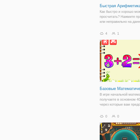
Быстрая Арифметик
Как быстро и хорошо мо
просчитать? Нажмите пр
или неправильно на дан
сумму.
4
1
Базовые Математиче
В игре начальной матема
получаете в основном 40
через которые вам пред
пройти. В каждом уровне
сложность игры увеличи
0
0
так как идет гораздо тру
цифры приведены для ра
Либо вам