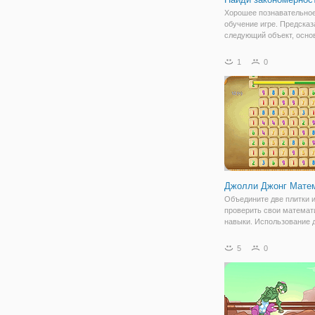
Хорошее познавательно
обучение игре. Предсказ
следующий объект, осно
на предыдущих рисунка.
1
0
Джолли Джонг Мате
Объедините две плитки 
проверить свои математ
навыки. Использование 
оператора (вверху слева
совместить две плитки, 
5
0
получить желаемый резу
(вверху слева).