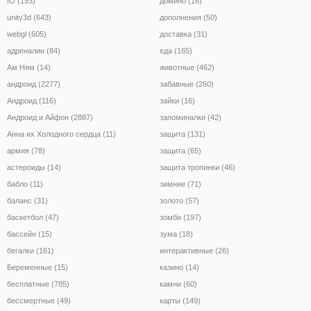
IO (193)
домино (16)
unity3d (643)
дополнения (50)
webgl (605)
доставка (31)
адреналин (84)
еда (165)
Ам Ням (14)
животные (462)
андроид (2277)
забавные (260)
Андроид (116)
зайки (16)
Андроид и Айфон (2887)
запоминалки (42)
Анна их Холодного сердца (11)
защита (131)
армия (78)
защита (65)
астероиды (14)
защита тропинки (46)
бабло (11)
зимние (71)
баланс (31)
золото (57)
баскетбол (47)
зомби (197)
бассейн (15)
зума (18)
бегалки (161)
интерактивные (26)
Беременные (15)
казино (14)
бесплатные (785)
камни (60)
бессмертные (49)
карты (149)