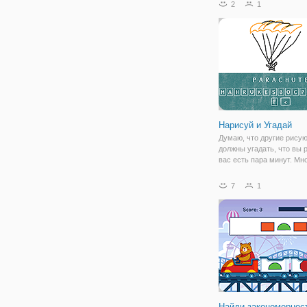
2
1
Нарисуй и Угадай
Думаю, что другие рисую
должны угадать, что вы 
вас есть пара минут. Мн
изображений будут отоб
экране и попробуйте угад
7
1
расставить буквы в соот
с соответствовать образ
Найди закономернос