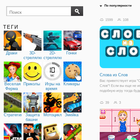
По популярности
поиск
буквы
1599
108
предметов
ТЕГИ
Драки
3D-
2D-
Гонки
стрелялки
стрелялки
Слова из Слов
Вас приветствует игра "
Веселая
Приколы
Игры на
Кликеры
Слов"! Если вы еще не и
Ферма
время
подобную игру тогда буд
осторожны и приготовьте
что в эту игру вы теперь
39
3
играть очень часто! Вед
из Слов" относятся к
Стратегия
Защита
Мотоциклы
Змейка
башни