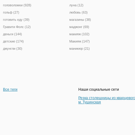
головоломки (928)
луна (12)
гольф (27)
любовь (63)
готовить еду (39)
магазины (38)
Гравити Фолс (12)
маджонг (69)
деньги (144)
макияж (102)
детские (174)
Макияж (147)
джунгли (30)
маникюр (21)
Все теги
Наши социальные сети
Резка столешницы из кварцевог
м. Тушинская