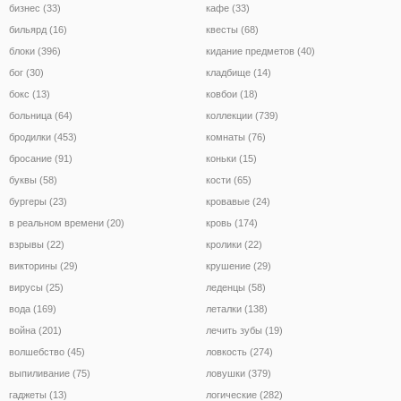
бизнес (33)
кафе (33)
бильярд (16)
квесты (68)
блоки (396)
кидание предметов (40)
бог (30)
кладбище (14)
бокс (13)
ковбои (18)
больница (64)
коллекции (739)
бродилки (453)
комнаты (76)
бросание (91)
коньки (15)
буквы (58)
кости (65)
бургеры (23)
кровавые (24)
в реальном времени (20)
кровь (174)
взрывы (22)
кролики (22)
викторины (29)
крушение (29)
вирусы (25)
леденцы (58)
вода (169)
леталки (138)
война (201)
лечить зубы (19)
волшебство (45)
ловкость (274)
выпиливание (75)
ловушки (379)
гаджеты (13)
логические (282)