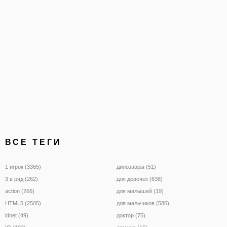
сложности, а также выбр
ВСЕ ТЕГИ
1 игрок (3365)
динозавры (51)
3 в ряд (262)
для девочек (638)
action (266)
для малышей (19)
HTML5 (2505)
для мальчиков (586)
idnet (49)
доктор (75)