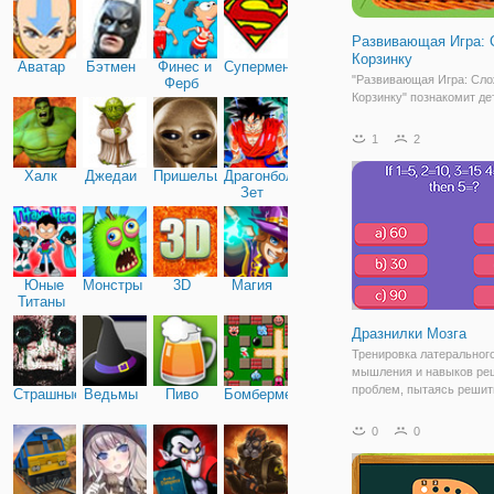
Развивающая Игра: 
Корзинку
Аватар
Бэтмен
Финес и
Супермен
"Развивающая Игра: Сло
Ферб
Корзинку" познакомит де
получше с грибами. Это
познавательная флеш иг
1
2
детей и взрослых, предс
в простом и понятном
Халк
Джедаи
Пришельцы
Драгонболл
оформлении. На игровом
Зет
будут появляться изобр
Юные
Монстры
3D
Магия
Титаны
Дразнилки Мозга
Тренировка латеральног
мышления и навыков ре
проблем, пытаясь решит
Страшные
Ведьмы
Пиво
Бомбермен
необычные вопросы. Эта
поможет вам тренироват
0
0
игру, чтобы решить голо
викторины, которая треб
высокий IQ. Быть быстр