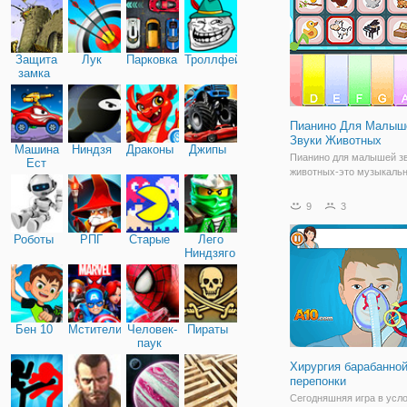
коробочки,
Защита
Лук
Парковка
Троллфейс
замка
Пианино Для Малыш
Звуки Животных
Машина
Ниндзя
Драконы
Джипы
Пианино для малышей з
Ест
животных-это музыкаль
Машину
симулятор с 7 животные 
звучат инструменты. Вы
9
3
выбрать животное и выб
инструмент, чтобы услы
Роботы
РПГ
Старые
Лего
животного играют на раз
Ниндзяго
инструментах. Эта
Бен 10
Мстители
Человек-
Пираты
паук
Хирургия барабанно
перепонки
Сегодняшняя игра в усл