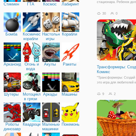
стационара. Ребенок до
Стикмен
ГТА
Космос
Лабиринты
сделать что-то со слухо
больно, так надо делать
30
0
осмотра уха и найти
происхождение проблем
считаем, что мальчику
вылечиться и снова быт
Бомба
Космические
Настольные
Корабли
счастливой.
корабли
игры
Арканоид
Огонь и
Акулы
Ракеты
Трансформеры: Соз
вода
Комикс
"Трансформеры: Создай 
это игра для любителей 
про роботов и Трансфор
также обладателей хоро
Шутеры
Мотоциклы
Аркады
Машины
9
2
фантазии. Здесь вы буде
в грязи
автора и создателя коми
который хочет придумат
очередной
Роботы
Квадроциклы
Маленькие
Покемоны
динозавры
машинки