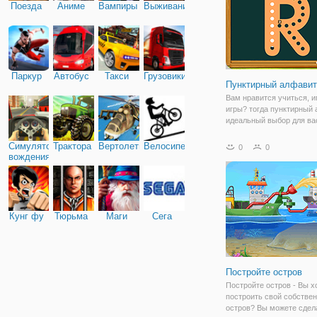
Поезда
Аниме
Вампиры
Выживание
Паркур
Автобус
Такси
Грузовики
Пунктирный алфавит
Вам нравится учиться, и
игры? тогда пунктирный
идеальный выбор для вас
Наблюдайте, как алфави
на экран, и выберите бук
Симулятор
Трактора
Вертолеты
Велосипед
0
0
которой вы хотите начат
вождения
такие как “L” и “I” , легче 
Кунг фу
Тюрьма
Маги
Сега
Постройте остров
Постройте остров - Вы х
построить свой собстве
остров? Вы можете сдела