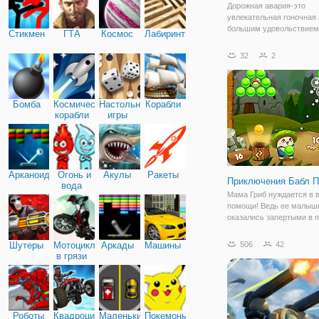
Дорожная авария-это
увлекательная гоночная 
большим удовольствием 
Стикмен
ГТА
Космос
Лабиринты
Разбейте все автомобил
дороге, проезжая весь п
32
2
финиша! Столкните их с 
чтобы увеличить скорост
первым, кто
Бомба
Космические
Настольные
Корабли
корабли
игры
Арканоид
Огонь и
Акулы
Ракеты
Приключения Бабл П
вода
Мама Гриб нуждается в 
помощи! Ведь ее малыш
оказались запертыми в 
которые необходимо лоп
чтобы спасти деток. В он
Шутеры
Мотоциклы
Аркады
Машины
506
42
"Приключения Бабл Поп"
в грязи
присоединитесь к ней. И
представляет собой жан
Роботы
Квадроциклы
Маленькие
Покемоны