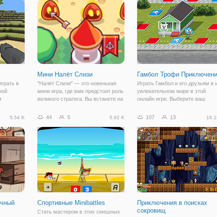
,
онлайн игру "Симулятор
Игрушечных Машин". Здесь вы
отправляетесь в детский мир
Мини Налёт Слизи
Гамбол Трофи Приключен
играть в
"Налёт Слизи" — это новенькая
Играть Гамбол и его друзьям в 
ной
мини игра, где вам предстоит роль
увлекательном мире в этой
м
великого стратега. Вы встанете на
онлайн игре. Выберите ваш
оков
защиту королевства, которое
любимый персонаж мультфиль
IO-это то,
хотят захватить слизевые
от Cartoon Network и бросить
44
5
107
13
5.54 K
5.92 K
16.1
ойдите на
монстры. Чудища наступают на
кости в игре. Играть в много
есь между
территорию королевства и их
интересных мини-игр и выиграт
становиться
трофей вызов.
ачный
Спортивные Minibattles
Приключения в поисках
сокровищ
Стать мастером в этих смешных