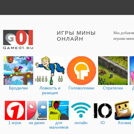
ИГРЫ МИНЫ
Мы добавляе
ОНЛАЙН
играми мины
Бродилки
Ловкость и
Головоломки
Стратегии
реакция
1 игрок
на двоих
для
онлайн
IO
Когама
мальчиков