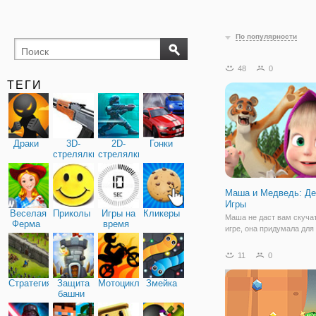
По популярности
48
0
ТЕГИ
Драки
3D-
2D-
Гонки
стрелялки
стрелялки
Маша и Медведь: Де
Игры
Веселая
Приколы
Игры на
Кликеры
Маша не даст вам скучат
Ферма
время
игре, она придумала для
обучающие игры. Готовы
приступить к играм с Ма
11
0
вперед! Маша подготови
5 игр, которые вы должн
Стратегия
Защита
Мотоциклы
Змейка
чтобы доказать родным,
башни
очень