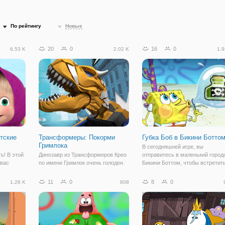
По рейтингу
Новые
20
0
16
0
6.53 K
2.02 K
1.9
тские
Трансформеры: Покорми
Губка Боб в Бикини Ботто
Гримлока
В сегодняшней игре, вы
ь! В этой
Динозавр из Трансформеров Крео
отправитесь в маленький город
 вас
по имени Гримлок очень голоден.
Бикини Боттом, чтобы встретит
Помогите ему утолить голод,
с любимым Губкой Бобом и его
шей, тогда
скармливая ему вехиконов, из
друзьями в четырех разных мин
11
0
8
0
1.28 K
808
ла для вас
армии Мегатрона, которых он
играх. Вас ждет «Борьба с
ы пройти,
очень любит. В онлайн игре
Планктона», «Пузырьковый Бре
 чтобы
"Трансформеры: Покорми
от Губки Боба»,
Гримлока" вы будете