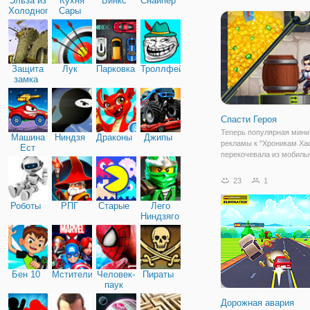
Эльза из
Кухня
Винкс
Снайпер
не страшен ни один враг
Холодного
Сары
только он не безумный о
сердца
Защита
Лук
Парковка
Троллфейс
замка
Спасти Героя
Теперь популярная мини 
Машина
Ниндзя
Драконы
Джипы
рекламы к "Хроникам Ха
Ест
перекочевала из мобиль
Машину
телефонов прямо на мо
наших компьютеров! Теп
23
1
можно сыграть в неё онл
тратить время на беско
Роботы
РПГ
Старые
Лего
рекламу. Эта
Ниндзяго
Бен 10
Мстители
Человек-
Пираты
паук
Дорожная авария