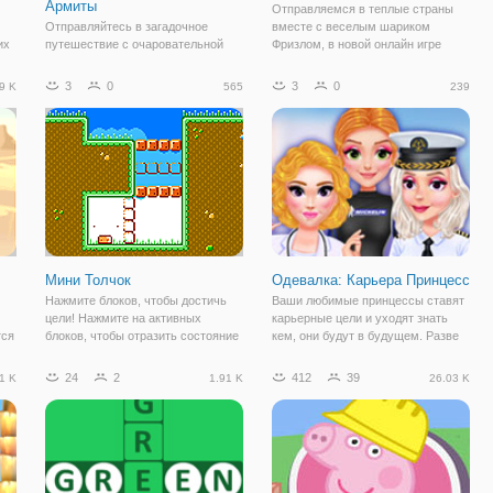
Армиты
Отправляемся в теплые страны
Отправляйтесь в загадочное
вместе с веселым шариком
их
путешествие с очаровательной
Фризлом, в новой онлайн игре
е-
Грейс, которая обожает находить
"Фризл Фраз 5". Пятая часть
приключения. На этот раз она
приключенческого платформера
3
0
3
0
9 K
565
239
жит
отправляется на затерянный
подготовила для вас новые
остров, где построен храм
задания, новый дизайн, в том
к
древней богини Армиты. Легенда
числе изменился сам Фризл
гласит, что после
Мини Толчок
Одевалка: Карьера Принцесс
Нажмите блоков, чтобы достичь
Ваши любимые принцессы ставят
цели! Нажмите на активных
карьерные цели и уходят знать
тся
блоков, чтобы отразить состояние
кем, они будут в будущем. Разве
всех блоков. Собирать монеты в
это не интересно? Врач,
интересный лабиринт платформ,
космонавт или даже модельер -
24
2
412
39
1 K
1.91 K
26.03 K
где есть много препятствий и
каждый хочет сделать свою
ловушек. Помощь наш маленький
карьеру. А еще принцесс
мини чтобы
интересует как они будут