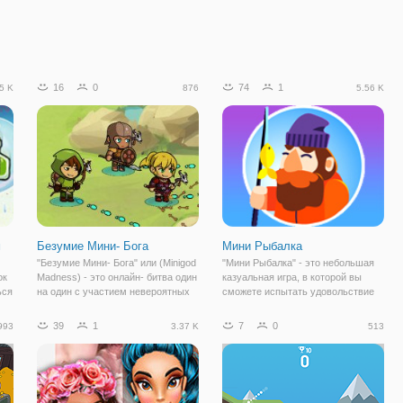
16
0
74
1
5 K
876
5.56 K
м
Безумие Мини- Бога
Мини Рыбалка
"Безумие Мини- Бога" или (Minigod
"Мини Рыбалка" - это небольшая
ок
Madness) - это онлайн- битва один
казуальная игра, в которой вы
ься
на один с участием невероятных
сможете испытать удовольствие
мифологических персонажей! Это
от виртуальной рыбалки на
и -
стратегическая игра в которой
живописном лесном озере! Эта
39
1
7
0
993
3.37 K
513
сотни героев пересекают свои
увлекательная игра несомненно
д
жизни и истории в одном
придется по нраву, как любителям
рыбной