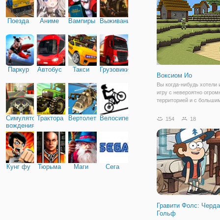
проплывать мимо людей
катающихся на
Поезда
Аниме
Вампиры
Выживание
Паркур
Автобус
Такси
Грузовики
Воксиом Ио
Вы когда-нибудь хотели 
игру с невероятно огром
территорией и с больши
количеством онлайн-игр
вокруг? Ну, тогда Voxiom 
Симулятор
Трактора
Вертолеты
Велосипед
154
18
что вам нужно. Просто в
вождения
поле боя и переключайт
Кунг фу
Тюрьма
Маги
Сега
Гравити Фолс: Черд
Гольф