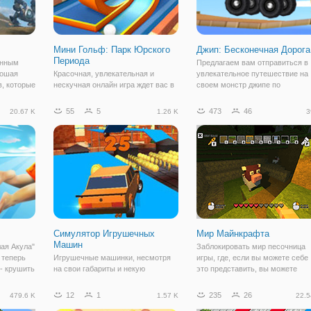
Мини Гольф: Парк Юрского
Джип: Бесконечная Дорога
Периода
анным
Предлагаем вам отправиться в
рошая
Красочная, увлекательная и
увлекательное путешествие на
в, которые
нескучная онлайн игра ждет вас в
своем монстр джипе по
вовать
"Мини Гольф: Парк Юрского
бесконечной дороге! Вы
Здесь вы
Периода". Здесь вы перенесетесь
столкнетесь с множеством
55
5
473
46
20.67 K
1.26 K
3
в мир огромных динозавров, но не
различных препятствий, таких к
орых –
с целью их исследовать, а просто
деревянные баррикады, огромн
сыграть партеечку в гольф. Плюс
мины и многое другое.
ко
Симулятор Игрушечных
Мир Майнкрафта
Машин
лая Акула"
Заблокировать мир песочница
 теперь
Игрушечные машинки, несмотря
игры, где, если вы можете себе
- крушить
на свои габариты и некую
это представить, вы можете
В данной
несерьезность, способны
построить его в блок мир крафт
удивлять. Вы убедитесь в этом
симулятор.
12
1
235
26
479.6 K
1.57 K
22.5
ет
сами, если сыграете в бесплатную