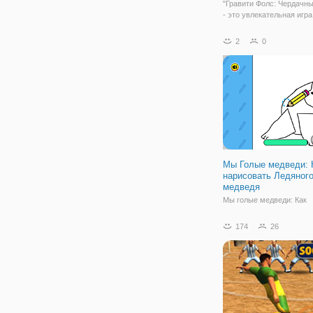
"Гравити Фолс: Чердачн
- это увлекательная игра
спортивного характера, 
предстоит сыграть в гол
2
0
этот гольф наверняка бу
запоминающимся, ведь 
мультсериала Гравити Ф
сопровождать
Мы Голые медведи: 
нарисовать Ледяног
медведя
Мы голые медведи: Как
нарисовать ледяного ме
забавная игра, чтобы на
174
26
ледяного медведя. Вам 
терпится нарисовать лед
медведя? Это кажется т
простым, но когда вы на
это делать, вы