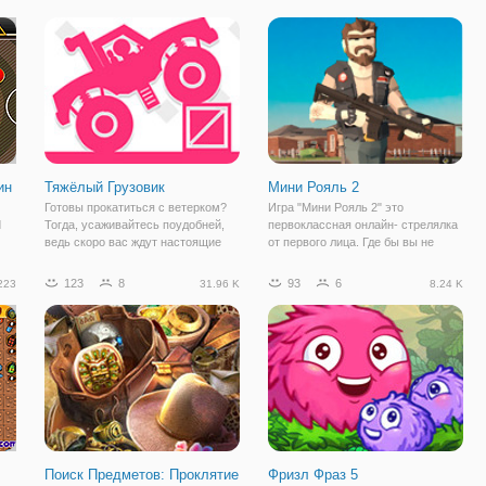
данной игре вы будете помогать
любимый и начать играть.
гра
ему совершать кражу
Особенности: • несколько игр и
драгоценных камней.
уровней.
ин
Тяжёлый Грузовик
Мини Рояль 2
Готовы прокатиться с ветерком?
Игра "Мини Рояль 2" это
d
Тогда, усаживайтесь поудобней,
первоклассная онлайн- стрелялка
ведь скоро вас ждут настоящие
от первого лица. Где бы вы не
испытания! В мини игре "Тяжёлый
оказались, вы можете поиграть в
Грузовик", вы будете управлять
этот крутой шутер с игроками со
123
8
93
6
223
31.96 K
8.24 K
мощным внедорожником.
всего мира. В этой битве вам
Основная задача игры преодолеть
предстоит сражаться с десятью
дистанцию
игроками,
Поиск Предметов: Проклятие
Фризл Фраз 5