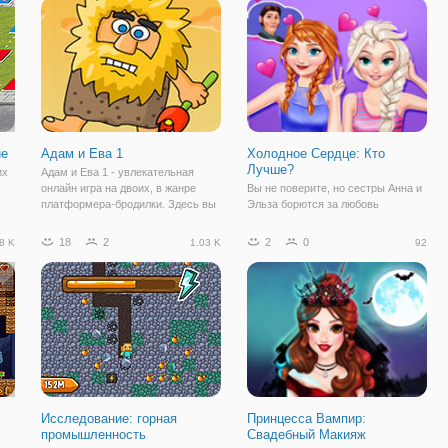
лунки. Лунок здесь довольно
которая любит tiktok и Ликее!.
много, поэтому это
Вместе они следят за модными
тенденциями и
ие
Адам и Ева 1
Холодное Сердце: Кто
Лучше?
их
Адам и Ева 1 - увлекательная
онлайн игра на двоих, в жанре
Вы не поверите, но сестры Анна и
платформера-бродилки. Здесь вы
Эльза борются за любовь
ма
переноситесь в древние времена
Кристофа. Это очень странно,
первых людей, где будете
давайте посмотрим, что же будет
18
2
2
0
8 K
1.03 K
92
управлять Адамом. Ему предстоит
дальше! В данной игре, вы должны
ь
поделать долгий путь, чтобы
помогать обеим сестрам,
добраться до
подготовиться к встречи с
Кристофом. Начнем с
Исследование: горная
Принцесса Вампир:
промышленность
Свадебный Макияж