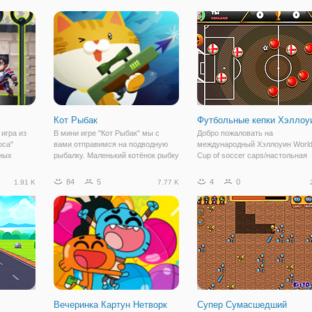
. Если
что Фризл Фраз обладает добрым
"Кликер: Собака Шахтёр 2" она
хотник за
характером, отзывчивостью и
будет основным персонажем. И
всегда
представляет
Кот Рыбак
Футбольные кепки Хэллоу
игра из
В мини игре "Кот Рыбак" мы с
Добро пожаловать на
оса"
вами отправимся на подводную
международный Хэллоуин Worl
ных
рыбалку. Маленький котёнок рыбку
Cup of soccer caps/настольная
ниторы
обожает, но она закончилась
игра. Выберите нужную вам
ерь
вчера. Чтобы приготовить вкусное
команду и управляйте своими
84
5
4
0
1.91 K
7.77 K
айн, и не
рыбное блюдо, нужно наловить
игроками, чтобы забивать голы.
нечную
рыбы. Готовы котику помочь?
Помните , как мы играем в
Тогда,
настольный футбол или
Вечеринка Картун Нетворк
Супер Сумасшедший