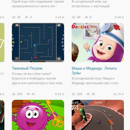
Герой игры «Исследование: горная
В сегодняшней игре, вы
промышленность» много лет
встретитесь с настоящей
занимается исследованием
Принцессой Вампиров, которая
.
подземной среды. В ходе работы
выходит замуж! Красотка хочет
32
4
58
8
8 K
4.42 K
5.46 K
он нашел местность, богатую
создать вампирскую свадьбу
полезными ископаемыми. Теперь
своей мечты, и ей нужны ваши
он решил добыть редкие камни и
навыки планировщика! Ведь,
полезные ресурсы
только вы сможете сделать все
Танковый Погром
Маша и Медведь: Лечить
Зубы
е 5
Готовы ли вы к бою танки?
Бороться и побеждать против
В сегодняшней игре, Маша и
друга или компьютера в танк игра
Медведь приглашают вас стать
я
хаос! Воспользоваться бонусами,
ассистентом стоматолога. Это
которые поддерживают вас. Один
будет очень увлекательно и
243
41
229
39
8 K
9.51 K
31.79 K
из самых сильных бонусов
познавательно, вы наглядным
ы
беспилотный мини-танк! Он
примером увидите как не нужно
атакует врага
делать, чтобы сохранить ваши
зубки в идеальном