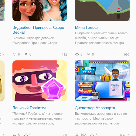
Видеоблог Принцесс: Скоро
Мини Гольф
Весна!
Сыграйте в увлекательный гольф
В онлайн игре для девочек
онлайн, в игре "Мини Гольф".
"Видеоблог Принцесс: Скоро
Правила классического гольфа
ре
Весна!" даже принцессы Дисней
здесь сохранены. Игроку нужно
ведут свой блог о моде и стиле. В
забить максимальное количество
6
0
6
0
9 K
482
990
очь
данной игре вы можете к ним
бросков в лунку, использовав
присоединиться, ведь они как раз
минимальное количество ударов.
готовят новый материал о
"Мини
весеннем стиле.
Ленивый Грабитель
Диспетчер Аэропорта
"Ленивый Грабитель" - это серия
Вы-менеджер аэропорта и все не
м
простых и увлекательных мини
так просто. Многие люди
о
игр про приключения вора,
рассчитывают на вас, чтобы
который всегда ищет легкие пути
сделать вещи правильно работать.
даже в вопросах ограбления. В
Выбрать из набора мини-игр, свой
5
0
102
5
3 K
236
6.49 K