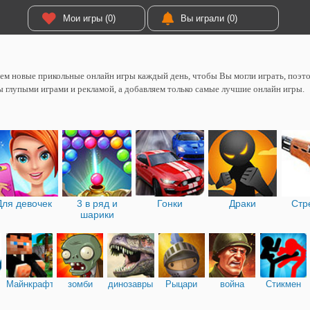
Мои игры (0)
Вы играли (0)
м новые прикольные онлайн игры каждый день, чтобы Вы могли играть, поэтом
 глупыми играми и рекламой, а добавляем только самые лучшие онлайн игры.
Для девочек
3 в ряд и
Гонки
Драки
Стр
шарики
Майнкрафт
зомби
динозавры
Рыцари
война
Стикмен