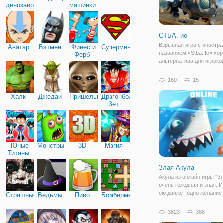
динозавры
машинки
СТБА. ио
Взрывная игра с иностр
Аватар
Бэтмен
Финес и
Супермен
названием «Stba. Io» хо
Ферб
альтернатива для игроко
хотят по полной почувст
соревновательный дух. 
160
15
будете управлять мини
истребителями, цель кот
Халк
Джедаи
Пришельцы
Драгонболл
уничтожать
Зет
Юные
Монстры
3D
Магия
Титаны
Злая Акула
Акула из онлайн игры "З
очень голодная и злая. И
ею движет одно желание 
Страшные
Ведьмы
Пиво
Бомбермен
и пожирать всех вокруг. 
игре у вас есть такая
3823
388
возможность. Акула буд