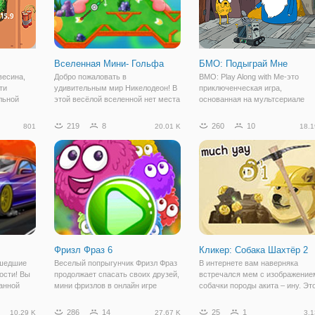
Вселенная Мини- Гольфа
БМО: Подыграй Мне
весина,
Добро пожаловать в
BMO: Play Along with Me-это
ти
удивительным мир Никелодеон! В
приключенческая игра,
льной
этой весёлой вселенной нет места
основанная на мультсериале
аши
скуке и унынию, а лишь только
"Время приключений". В этой иг
и ходить
радость, развлечения и звонкий
ваша цель состоит в том, чтобы
219
8
260
10
801
20.01 K
18.1
ценные
смех вокруг! Вы готовы
исследовать Землю Ооо и пом
ье и
повеселиться вместе с
БМО найти всю коллекцию
мультяшками Никелодеон и
скрытых видеоигр,
Фризл Фраз 6
Кликер: Собака Шахтёр 2
сшедшие
Веселый попрыгунчик Фризл Фраз
В интернете вам наверняка
ости! Вы
продолжает спасать своих друзей,
встречался мем с изображение
анной
мини фризлов в онлайн игре
собачки породы акита – ину. Эт
а пушками
"Фризл Фраз 6". Если вы играли в
собачки с густой шерстью и
арсеналом
предыдущие версии, то знаете,
добрым взглядом. В новой игре
286
14
25
1
10.29 K
27.67 K
3.1