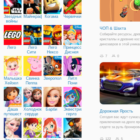
Звездные
Майнкрафт
Когама
Червячки
войны
ЧОП & Шахта
Собирайте ресурсы, дре
кристаллы и древние кос
динозавров в этой уника
Лего
Лего
Лего
Принцессы
игре ожидания. Пусть в
Сити
Нексо
Диснея
дровосеки рубят лес, ил
7
0
Найтс
под себя землю рыть и 
ресурсы уходят в подпол
вырезать путь для
Малышка
Свинка
Зверополис
Литл
Хейзел
Пеппа
Пони
Дружба
Даша
Холодное
Барби
Эквестрия
Дорожная Ярость
путешественница
сердце
герлз
Сегодня вас ждут сума
приключения на дроге яр
сядете за руль брониров
тачки, которая оснащен
и автоматами. С таким 
122
5