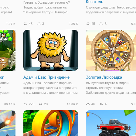
Копатель
Готовы к большому веселью?
игра с
Тогда, добро пожаловать на
Однажды дедушка Пекос решил
играть!
"Вечеринку Картун Нетворк"!
поделиться секретом с внуком 
и на
Здесь вы сможете от души
скрытое сокровище покоится гд
уть до
повеселиться и сыграть вместе
то на бывшей шахты. Но одна
45
3
45
3
7.07 K
2.35 K
5.8
дороги,
самыми знаменитыми
проблема у них. Сокровище ле
ь! Будьте
мультяшками. Впереди вас ждёт
очень глубоко под землей на
пятьдесят мини игр, где можно
глубине более метра. Тогда вну
думал о
оп
Адам и Ева: Привидение
Золотая Лихорадка
вашей
Адам и Ева - забавная парочка,
Вы путешествуете в мире и
и
которая представлена в серии игр
строить славную земли.
пузыри,
в мультяшном стиле и неопрятном
Заботиться другие люди пытаю
ать,
виде, отчего герои выглядят еще
уничтожить ваш дом и украсть
лайн игре
интереснее. Между ними часто
ваше золото. Купить щиты для
225
20
46
4
80.14 K
18.86 K
5.4
 вы
происходят размолвки и
защиты ваших конструкций и
гра
недопонимания, но каждый раз
покупайте рабочих, чтобы
р
любовь
выиграть массивные золотые,