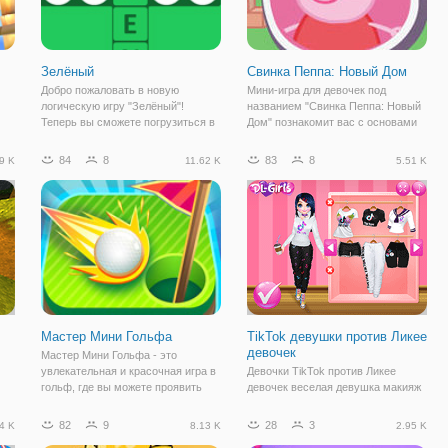
Зелёный
Свинка Пеппа: Новый Дом
Добро пожаловать в новую
Мини-игра для девочек под
логическую игру "Зелёный"!
названием "Свинка Пеппа: Новый
Теперь вы сможете погрузиться в
Дом" познакомит вас с основами
увлекательный мир одного цвета в
строительства дома. История
очередной игре из популярной
начинается с того, что семья,
84
8
83
8
9 K
11.62 K
5.51 K
ак:
серии головоломок. Королём
которая состоит из Папы Свиньи,
ые
сегодняшней игры будет зелёный
Мамы Свиньи, Пеппы и братика
цвет. Вам
Джорджа,
Мастер Мини Гольфа
TikTok девушки против Ликее
девочек
Мастер Мини Гольфа - это
увлекательная и красочная игра в
Девочки TikTok против Ликее
гольф, где вы можете проявить
девочек веселая девушка макияж
а
себя лучшим гольфистом. В
и одеваются игры с участием
ваших руках находится белый
Маринет и Милана, современный
82
9
28
3
4 K
8.13 K
2.95 K
мяч, который нужно довести до
хип-тысячелетней принцессы,