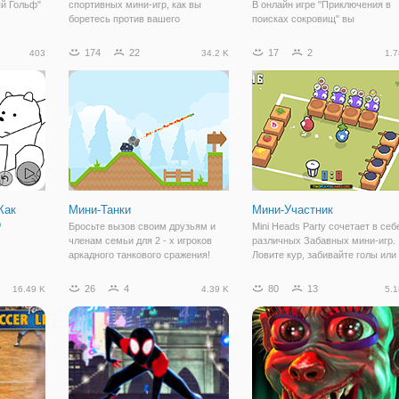
ый Гольф"
спортивных мини-игр, как вы
В онлайн игре "Приключения в
боретесь против вашего
поисках сокровищ" вы
где вам
оппонента. Попробуйте выиграть
отправитесь на поиски
ьф. Но
каждый бой, чтобы доказать свой
драгоценностей древних племен
174
22
17
2
403
34.2 K
1.7
дет
Челленджер, что вы лучший.
Дедушка и его внучка уже
персонажи
Играть в теннис, футбол,
добрались до пещеры и теперь
олз будут
баскетбол или волейбол
дело осталось за малым. Найти
сокровища, собрать их и
выбраться
Как
Мини-Танки
Мини-Участник
о
Бросьте вызов своим друзьям и
Mini Heads Party сочетает в себ
членам семьи для 2 - х игроков
различных Забавных мини-игр.
аркадного танкового сражения!
Ловите кур, забивайте голы или
дведя-это
Мини танки-это супер - питание
подавайте еду клиентам! Кажда
рисовать
употребление съемки Игры
игра веселее другой. Это будет
26
4
80
13
16.49 K
4.39 K
5.1
не
действий для каждого, где два
против компьютера или вашего
яного
игрока участвовать в огромных
друга в 5 различных задачах! В
аким
взрывчатки! С
чинаете