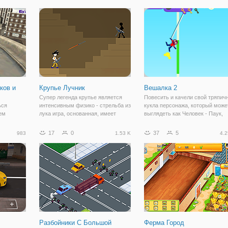
 поэтому
наряд, а затем приведите ее
неистово расстреливайте сотни
ь хотя бы
домой, чтобы примерить его и
врагов. Соберите все деньги,
дополнить
падающие с
ков и
Крупье Лучник
Вешалка 2
Супер легенда крупье является
Повесить и качели свой тряпич
ься
интенсивным физико - стрельба из
кукла персонажа, который може
ем
лука игра, основанная, имеет
выглядеть как Человек - Паук,
 трюки и
динамический список героев с
ниндзя, зомби и многих других
ы
уникальными способностями.
персонажей в свободном доступ
17
0
37
5
983
1.53 K
4.2
ы
Перетащите и падение, цель и
или купить их, когда вы собрать
стрелять из лука по врагам. Как
достаточно денег для этого.
 Эта
играть: -
лятор
Разбойники С Большой
Ферма Город