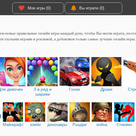
Мои игры (0)
Вы играли (0)
м новые прикольные онлайн игры каждый день, чтобы Вы могли играть, поэтом
ги глупыми играми и рекламой, а добавляем только самые лучшие онлайн игры.
Для девочек
3 в ряд и
Гонки
Драки
Стр
шарики
Майнкрафт
зомби
динозавры
Рыцари
война
Стикмен