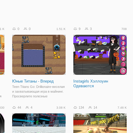
0
0
9
3
1 K
1.51 K
708
Юные Титаны - Вперед
Instagirls Хэллоуин
Одеваются
Teen Titans Go: Drillionaire-веселая
и захватывающая игра в майнинг.
я
Просверлите полезные
ископаемые, чтобы собрать
ные
деньги на апгрейды, и всегда
44
4
134
14
330
3.08 K
7.46 K
следите за лавовыми монстрами.
ет
Повеселись с бурильщиком. Для
перемещения