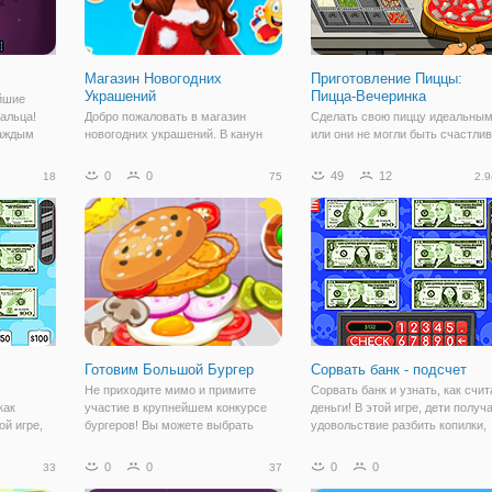
Магазин Новогодних
Приготовление Пиццы:
Украшений
Пицца-Вечеринка
йшие
пальца!
Добро пожаловать в магазин
Сделать свою пиццу идеальным
каждым
новогодних украшений. В канун
или они не могли быть счастлив
тобы
нового года, все стараются
Открой новые ингредиенты, чт
оружие.
прикупить себе новые новогодние
предложить новые рецепты для
0
0
49
12
18
75
2.9
в с
игрушки, которыми можно
ваших клиентов.
некоторые
украсить елку и весь дом. Героиня
сегодняшней игре, принцесса
Белль, которая
Готовим Большой Бургер
Сорвать банк - подсчет
Не приходите мимо и примите
Сорвать банк и узнать, как счит
как
участие в крупнейшем конкурсе
деньги! В этой игре, дети получ
ой игре,
бургеров! Вы можете выбрать
удовольствие разбить копилки,
твие
один из двух режимов игры:
чтобы показать монеты и долла
показать
задание, в котором вам нужно
Считать правильно деньги, что
0
0
0
0
33
37
е и
приготовить особый гамбургер по
получить удовольствие бонусн