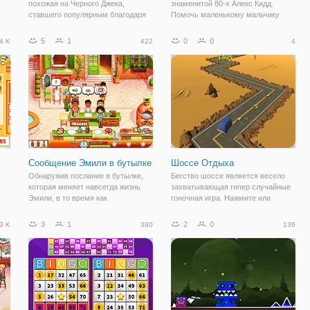
похожая на Черного Джека,
знаменитой 80-х Алекс Кидд.
ставшего популярным благодаря
Помочь маленькому мальчику
ки
казино Яна Флеминга Рояль.
Алексу собрать все деньги и
ать
Играют против банка и попытаться
прыгать по платформам.
5
1
0
0
4 K
422
4
получить как можно ближе к 9
к
очкам.
Сообщение Эмили в бутылке
Шоссе Отдыха
Обнаружив послание в бутылке,
Бегство шоссе является весело
которая меняет навсегда жизнь
захватывающая гипер случайные
Эмили, в то время как
гоночная игра. Нажмите или
приготовления божественных
нажмите пробел, чтобы повернуть
о
блюд в итальянской кухне! Теперь
машину. Собирать деньги и не
3
1
2
0
3 K
380
136
й
Пейдж полностью оправилась от
крах!
лихорадки, жизни снова поселился
в последнем. То