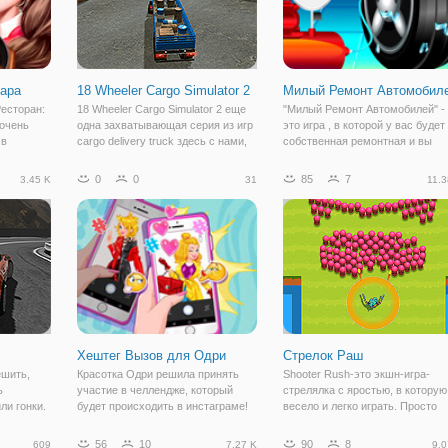
вара
18 Wheeler Cargo Simulator 2
Милый Ремонт Автомобил
Ресторан:
18 Wheeler Cargo Simulator 2 еще
"Милый Ремонт Автомобилей" -
 очень
одна захватывающая серия из игр
это игра , в которой у вас будет
 в
cargo delivery truck здесь с нами,
собственная ремонтная и вы
 шеф-
вы все взволнованы, чтобы играть
будите работать в ней над очен
в эту игру? тогда почему поздно
милой машинкой. В вашей
0
0
85
7
3.45 K
31
11.3
венным
мы y8. ком купил эту игру.
мастерской находится милая
долго
Погрузите свой грузовик с
машинка, которая требует к себ
большого ухода.
Хештег Вызов для Одри
Стрелок Раш
ешить,
Красотка Одри решила принять
Shooter Rush-это экшн-игра-
ь
участие в челлендже, который
стрелялка с яростью, в которую
ли гонки.
будет происходить в инстаграме!
весело и легко играть. Просто
отать
Но похоже, ей нечего надеть!
перемещайтесь вместе со сво
Помогите ей купить идеальный
персонажем и автоматически
56
10
90
8
609
7.27 K
9.0