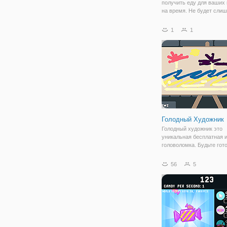
получить еду для ваших
на время. Не будет сли
медленным или вы будет
некоторые действительн
1
1
сварливых клиентов!
Голодный Художник
Голодный художник это
уникальная бесплатная и
головоломка. Будьте гот
чтобы добавить свое им
легендарных художников
56
5
художник. В этой новой и
совершенно уникальной 
будете пытаться создать