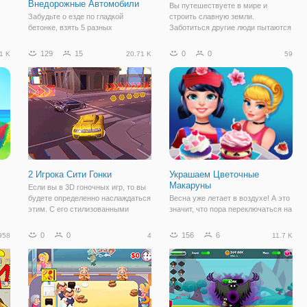
Внедорожные Автомобили
Вы путешествуете в мире и
Забудьте о езде по гладкой
строить славную земли.
бетонке, взять 5 разных
Заботиться другие люди пытаются
обновляемая грузовиков по
уничтожить ваш дом и украсть
бездорожью и испытать некоторые
ваше золото. Купить щиты для
129
15
0
0
1 K
20.71 K
59
действительно сложной местности
защиты ваших конструкций и
в экстремальных внедорожных
покупайте рабочих, чтобы
автомобилей! Работа ваш путь
выиграть массивные золотые,
через различные уровни
2 Игрока Сити Гонки
Украшаем Цветочные
Макаруны
Если вы в 3D гоночных игр, то вы
будете определенно наслаждаться
Весна уже летает в воздухе! А это
этим. С его стилизованными
значит, что пора переключаться на
ные
низкополигональная графика,
что- то нежное и весеннее. Вот к
чтобы ее уровень дизайна и
примеру принцессы Белль,
0
0
156
6
958
4
11.7 K
го
большой выбор автомобилей этот
Золушка и Эльза нашли отличный
автомобиль гоночная игра имеет
кулинарный блог в инстаграме, где
все, что
можно красиво научиться