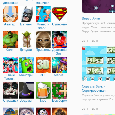
динозавры
машинки
Вирус Анти
Предупреждение! Ближа
Аватар
Бэтмен
Финес и
Супермен
вирус. Уничтожить их с 
Ферб
Вирус будет сильнее с 
уровнем, и вам нужно, ч
обновить ваш корабль и 
1
0
Стрелять их всех вирусо
вашего пуля вакцин. Но 
Халк
Джедаи
Пришельцы
Драгонболл
вирусы нужно
Зет
Юные
Монстры
3D
Магия
Титаны
Сорвать банк -
Сортировочная
Сорвать банк и узнаете, 
сортировать деньги! В эт
Страшные
Ведьмы
Пиво
Бомбермен
дети получают удовольс
разбить копилки, чтобы 
1
0
монеты и доллары. Врод