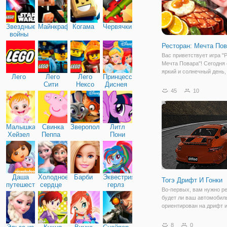
Звездные
Майнкрафт
Когама
Червячки
войны
Ресторан: Мечта По
Вас приветствует игра "
Мечта Повара"! Сегодня
яркий и солнечный день,
Лего
Лего
Лего
Принцессы
который милая девушка
Сити
Нексо
Диснея
повар наконец- то станет
45
10
Найтс
управлять своим собст
рестораном! Она очень 
мечтает о том, чтобы
Малышка
Свинка
Зверополис
Литл
Хейзел
Пеппа
Пони
Дружба
Даша
Холодное
Барби
Эквестрия
Тогэ Дрифт И Гонки
путешественница
сердце
герлз
Во-первых, вам нужно р
будет ли ваш автомобил
ориентирован на дрифт и
Гонки помогут вам зараб
больше денег на лучшие
8
0