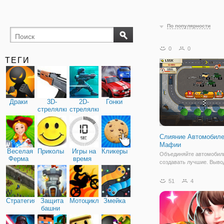
По популярности
0
0
ТЕГИ
Драки
3D-
2D-
Гонки
стрелялки
стрелялки
Слияние Автомобил
Мафии
Веселая
Приколы
Игры на
Кликеры
Объединяйте автомобили
Ферма
время
создавать лучшие. Выво
автомобили на гоночную
зарабатывайте деньги ка
51
4
когда они пересекают ф
черту! Зайдите в магази
Стратегия
Защита
Мотоциклы
Змейка
купить автомобили для с
башни