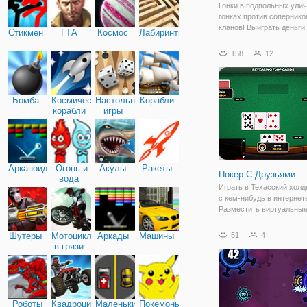
Гонки в подпольных ули
гонках против соперников
кланов! Выиграть деньги
Стикмен
ГТА
Космос
Лабиринты
удивительные автомобил
обновить их по максиму
158
12
Бомба
Космические
Настольные
Корабли
корабли
игры
Арканоид
Огонь и
Акулы
Ракеты
Покер С Друзьями
вода
Играть в Техасский холд
с кем-нибудь в интернет
Разместить виртуальны
на столе, и пытаться пе
других игроков и дилера.
Шутеры
Мотоциклы
Аркады
Машины
51
4
Встретить новых друзей 
в грязи
более случайные игры в 
Хотите играть
Роботы
Квадроциклы
Маленькие
Покемоны