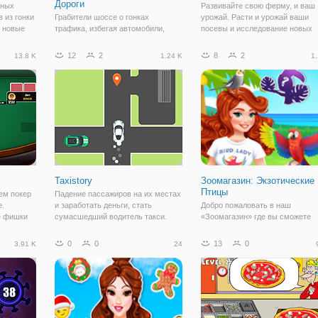
Дороги
чных
Развивайте свою ферму, и ваш
 из гонки
Грабители шоссе о гонках
урожай. Расти и урожай ваши
, новые
трафика, избегая автомобили,
посевы и исследование новых
и, и
препятствия и полиция, собирая
машин. Нажмите на грузовик,
му!
автомобили и, самое главное,
чтобы продать свой урожай.
12
2
8
2
13.8 K
1.24 K
1.
весело. Собирайте монеты, чтобы
получить новые автомобили и
полные коллекции! Поездка на
полной скорости,
Taxistory
Зоомагазин: Экзотические
Птицы
ем покер
Падение пассажиров на их местах
е.
и заработать деньги, стать
Добро пожаловать в наш
е фишки
сумасшедший водитель такси.
«Зоомагазин» где вы сможете
рехитрить
прикупить себе самые необыч
виды экзотических птиц. Но
0
0
13
0
3.91 K
24
онлайн-
сперва, вам необходимо, немно
покер.
поработать над созданием
экзотических птиц. У вас будет
стартовой капитал,