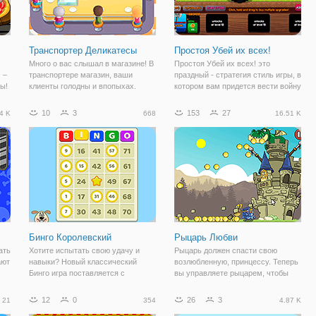
Транспортер Деликатесы
Простоя Убей их всех!
Много о вас слышал в магазине! В
Простоя Убей их всех! это
 –
транспортере магазин, ваши
праздный - стратегия стиль игры, в
ы!
клиенты голодны и впопыхах.
котором вам придется вести войну
обы
Кормить их как можно больше
против ужасных монстров,
бутербродов, как быстро, как вы
которые попытаются завоевать
10
3
153
27
4 K
668
16.51 K
можете бросить их! Ребята
королевство. Вам нужно вызывать
продуктовый магазин лучшим в
подразделения, объединить их, и
своем деле, но
Бинго Королевский
Рыцарь Любви
ать
Хотите испытать свою удачу и
Рыцарь должен спасти свою
ают
навыки? Новый классический
возлюбленную, принцессу. Теперь
Бинго игра поставляется с
вы управляете рыцарем, чтобы
ры.
красивой графикой и большими
отбить замок и собирать золото,
бы
выигрышами. Выберите ваши
чтобы модернизировать ваше
12
0
26
3
21
354
4.87 K
ая
трудности и количество карт.
оружие и оборудование. Нажмите