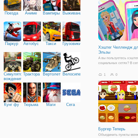
правильно организовать 
чтобы получить удоволь
бонусная игра!
Поезда
Аниме
Вампиры
Выживание
Паркур
Автобус
Такси
Грузовики
Хэштег Челлендж д
Эльзы
А вы пользуетесь хэште
социальных сетях? В се
игре вы узнаете, как пра
создавать крутые посты 
Симулятор
Трактора
Вертолеты
Велосипед
1
0
подбирать наряд под хэтч
вождения
поможет нам в этом, пр
Эльза, которая решила 
участие в
Кунг фу
Тюрьма
Маги
Сега
Бургер Теперь
Объединить пункты меню