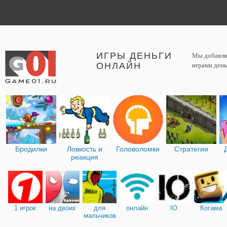
ИГРЫ ДЕНЬГИ
Мы добавляе
ОНЛАЙН
играми день
Бродилки
Ловкость и
Головоломки
Стратегии
реакция
1 игрок
на двоих
для
онлайн
IO
Когама
мальчиков