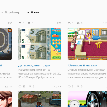
По рейтингу
Новые
0
0
0
0
136
876
1.2
ей
Детектор денег: Евро
Ювелирный магазин
Найдите семь отличий на
Станьте бизнесвумен, которая
, чтобы
одинаковых картинках по 5, 10, 20,
управляет своим собственным
дите свои
50 и 100 евро. Пройдите пять
магазином, в котором продаютс
 трассу и
уровней, найдите все отличия на
красивые ювелирные изделия.
ждый раз,
каждом уровне и получите
Золото, белое золото, серебря
11
1
8
0
3.77 K
4.17 K
инишную
пятнадцать звезд.
кольца, серьги, ожерелья и
н, чтобы
драгоценности-вот что предлага
лияния.
ваш магазин.