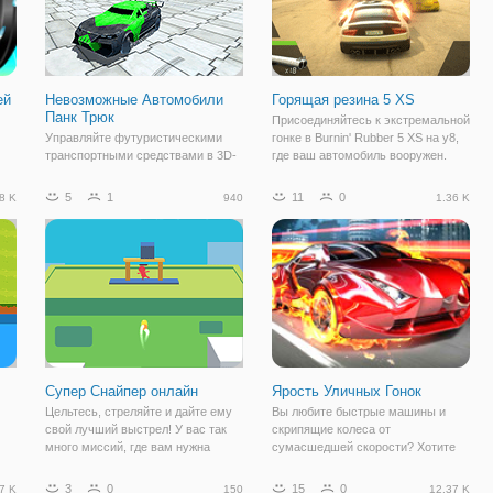
ей
Невозможные Автомобили
Горящая резина 5 XS
Панк Трюк
Присоединяйтесь к экстремальной
Управляйте футуристическими
гонке в Burnin' Rubber 5 XS на y8,
транспортными средствами в 3D-
где ваш автомобиль вооружен.
ь
зоне без каких-либо ограничений,
Выберите автомобиль, затем
выполняя трюки в невозможных
выберите первое оружие, которое
5
1
11
0
8 K
940
1.36 K
автомобилях Punk Stunt на y8. В
расположено на дверях, и второе,
е
вашем распоряжении одиннадцать
которое расположено на капоте.
транспортных средств, которые
вы
Супер Снайпер онлайн
Ярость Уличных Гонок
Цельтесь, стреляйте и дайте ему
Вы любите быстрые машины и
свой лучший выстрел! У вас так
скрипящие колеса от
много миссий, где вам нужна
сумасшедшей скорости? Хотите
им
поддержка от вашего снайпера. С
захватывающую гонку, чтобы была
каждой выполненной миссией вы
куча эмоций от максимальной
3
0
15
0
7 K
150
12.37 K