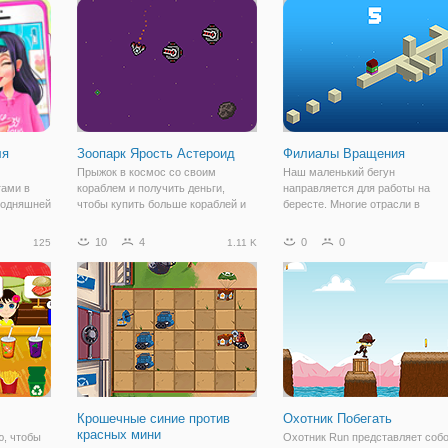
деньги,
вкусу судьи, или режим
игра!
ствие
творчества, где вы
ля
Зоопарк Ярость Астероид
Филиалы Вращения
Прыжок в космос со своим
Наш маленький бегун
гами в
кораблем и получить деньги,
направляется для работы на
годняшней
чтобы купить больше кораблей и
бересте. Многие отрасли в
вильно
избежать опасности вхождения в
перерывах между работой в
и
пространство как астероиды и
качестве препятствий. избежат
10
4
0
0
125
1.11 K
тег. А
турели, что будут делать все
их и бегите быстро, падают вниз
инцесса
возможное, чтобы уничтожить
Поверните коры по данным
принять
препятствия, и помогите нашем
Крошечные синие против
Охотник Побегать
красных мини
, чтобы
Охотник Run представляет соб