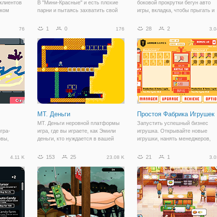
 клиентов
В "Мини-Красные" и есть плохие
боковой прокрутки бегун авто
шком
парни и пытаясь захватить свой
игры, вкладка, чтобы прыгать и
е иметь
самый стратегическую военную
избегать бомб. Собирать монет
о
базу. Вы должны остановить их с
на улице и идти до конца, работ
1
0
28
2
76
176
3.0
Вашу "крошечные Блюз" и войска.
столько, сколько вы можете, не
Быть умным в свои тактические и
поражая бомбами и собирать ка
выбрать
МТ. Деньги
Простоя Фабрика Игрушек
МТ. Деньги неровной платформы
Запустить успешный бизнес
гра-
игра, где вы играете, как Эмили
игрушка. Открывайте новые
овы,
деньги, кто нуждается в вашей
игрушки, нанять менеджеров,
я в ряды
помощи, чтобы достичь вершины
увеличение производства и
 с голоду
горы денег.
престиж. Когда у вас достаточн
153
25
21
1
4.11 K
23.08 K
3.0
денег, почему бы не купить сво
игре, вы
собственный курорт. Начните
новые виды