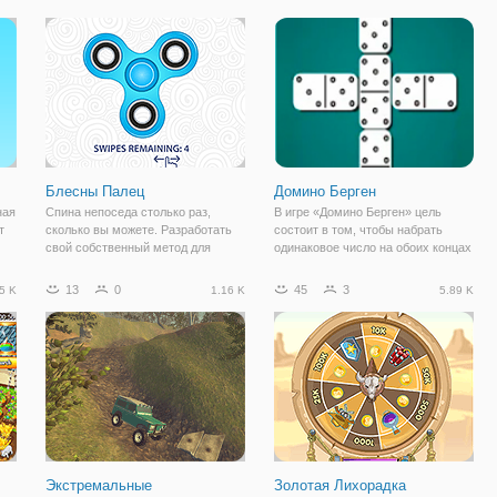
зарабатываете деньги во время
скорости? Тогда именно в этой
стрельбы! Открывайте новое
игре про вы получите все! Пришло
оружие и
время сыграть в игру
Блесны Палец
Домино Берген
ная
Спина непоседа столько раз,
В игре «Домино Берген» цель
т
сколько вы можете. Разработать
состоит в том, чтобы набрать
свой собственный метод для
одинаковое число на обоих концах
прядения. Заработать монеты для
домино, чтобы набрать очки.
е,
каждого успешного спина.
Кроме того, победитель каждого
13
0
45
3
5 K
1.16 K
5.89 K
Используйте монеты, чтобы
раунда зарабатывает бонусные
модернизировать свой спиннинг
очки в конце каждого раунда.
навыки и разблокируй
Каждый игрок
Экстремальные
Золотая Лихорадка