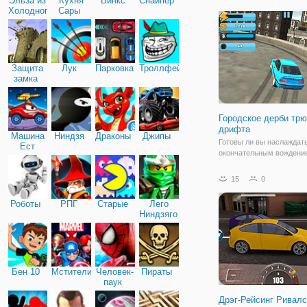
Эльза из
Кухня
Винкс
Снайпер
автомобили и апгрейды,
Холодного
Сары
убедитесь, что у вас ест
сердца
один автомобиль в
Защита
Лук
Парковка
Троллфейс
замка
Городское дерби трю
дрифта
Машина
Ниндзя
Драконы
Джипы
Готовы ли вы наслаждат
Ест
окончательным вождени
Машину
автомобиля? Выполняйте
собирайте монеты, чтоб
15
0
заработать деньги, чтоб
разблокировать новые
Роботы
РПГ
Старые
Лего
транспортные средства!
Ниндзяго
реалистичная игра-симу
дает вам
Бен 10
Мстители
Человек-
Пираты
паук
Дрэг-Рейсинг Ривалс