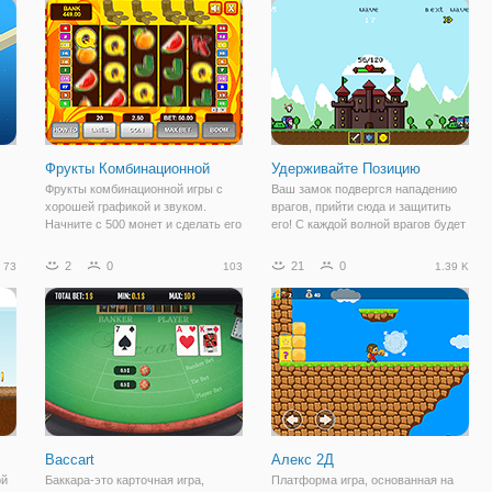
Отмечайте правильные числа и
и коснитесь экрана, чтобы
ждать нужное время для
двигаться и
Фрукты Комбинационной
Удерживайте Позицию
Фрукты комбинационной игры с
Ваш замок подвергся нападению
хорошей графикой и звуком.
врагов, прийти сюда и защитить
Начните с 500 монет и сделать его
его! С каждой волной врагов будет
неограниченным.
увеличиваться мощность и в
ь
конечном итоге вы проиграете. Но
2
0
21
0
73
103
1.39 K
.
вы будете получать деньги, когда
вы играете в эту игру, вы можете
у
Baccart
Алекс 2Д
ой
Баккара-это карточная игра,
Платформа игра, основанная на