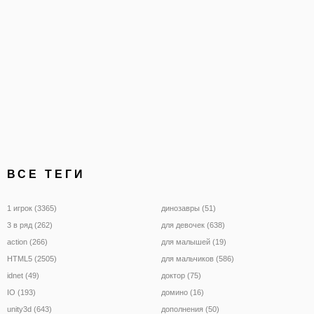
ВСЕ ТЕГИ
1 игрок (3365)
динозавры (51)
3 в ряд (262)
для девочек (638)
action (266)
для малышей (19)
HTML5 (2505)
для мальчиков (586)
idnet (49)
доктор (75)
IO (193)
домино (16)
unity3d (643)
дополнения (50)