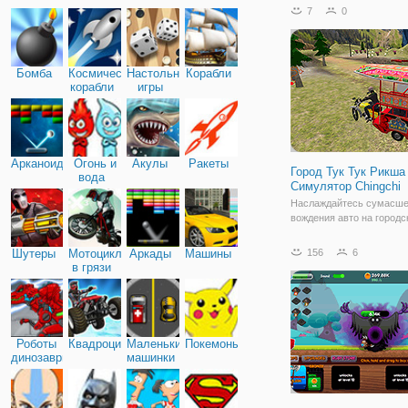
совершить покупки мечт
7
0
эти самые покупки вам 
заработать. Игра предст
собой онлайн
Бомба
Космические
Настольные
Корабли
корабли
игры
Арканоид
Огонь и
Акулы
Ракеты
Город Тук Тук Рикша 
вода
Симулятор Chingchi
Наслаждайтесь сумасш
вождения авто на городс
дороге, как водитель тук 
моторикша. Не упустите
Шутеры
Мотоциклы
Аркады
Машины
156
6
возможность погонять в
в грязи
реального вождения мот
Проверьте свои навыки 
в авто Тук Тук Тук Тук
Роботы
Квадроциклы
Маленькие
Покемоны
динозавры
машинки