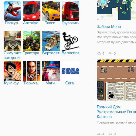
Паркур
Автобус
Такси
Грузовики
Забери Меня
Здравствуй, дорогой вод
Вас ждет множество пас
которым нужно доехать и
А в пункт Б, в онлайн иг
Меня". Это красочная, 
Симулятор
Трактора
Вертолеты
Велосипед
4
0
и очень увлекательная и
вождения
удобной механикой. Зде
Кунг фу
Тюрьма
Маги
Сега
Громкий Дом:
Экстремальные Гонк
Картона
Трендовые громкий перс
готовы с автомобилями.
Выезжайте на трассу и д
4
0