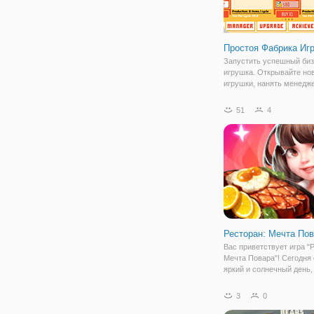
Простоя Фабрика Иг
Запустить успешный би
игрушка. Открывайте но
игрушки, нанять менедж
увеличение производств
престиж. Когда у вас до
51
4
денег, почему бы не куп
собственный курорт. На
новые виды
Ресторан: Мечта По
Вас приветствует игра "
Мечта Повара"! Сегодня
яркий и солнечный день,
который милая девушка
повар наконец- то станет
3
0
управлять своим собст
рестораном! Она очень 