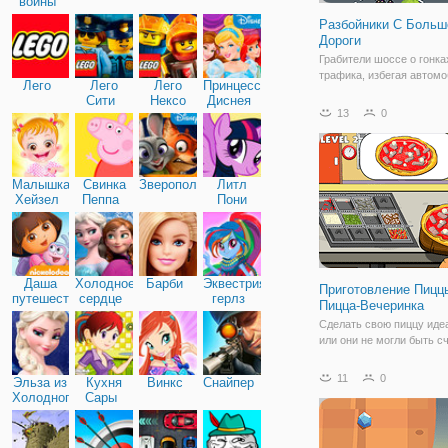
войны
Разбойники С Больш
Дороги
Грабители шоссе о гонка
трафика, избегая автомо
Лего
Лего
Лего
Принцессы
препятствия и полиция, 
Сити
Нексо
Диснея
автомобили и, самое гла
13
0
Найтс
весело. Собирайте моне
получить новые автомоб
полные коллекции! Поезд
полной скорости,
Малышка
Свинка
Зверополис
Литл
Хейзел
Пеппа
Пони
Дружба
Даша
Холодное
Барби
Эквестрия
Приготовление Пицц
путешественница
сердце
герлз
Пицца-Вечеринка
Сделать свою пиццу иде
или они не могли быть с
Открой новые ингредиен
предложить новые рецеп
11
0
Эльза из
Кухня
Винкс
Снайпер
ваших клиентов.
Холодного
Сары
сердца