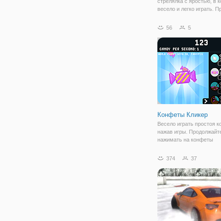
стрелялка с яростью, в 
весело и легко играть. П
перемещайтесь вместе 
персонажем и автоматич
56
5
неистово расстреливайт
врагов. Соберите все ден
падающие с
Конфеты Кликер
Весело играть простоя 
нажав игры. Продолжайт
нажимать на конфеты
зарабатывать деньги, а 
купить обновление, как 
374
37
фермы, фабрики и лабор
умножить сумму на кон
Наслаждайтесь игрой, по