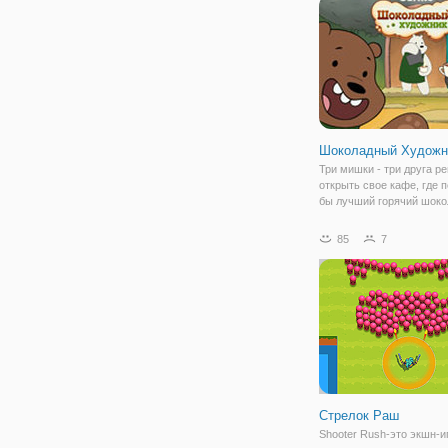
мечтает о том, чтобы
Шоколадный Художн
Три мишки - три друга р
открыть свое кафе, где 
бы лучший горячий шоко
прочие вкусности. Но де
серьезное и без вашей 
85
7
обойтись. В онлайн игре
"Шоколадный Художник"
предстоит помочь с
Стрелок Раш
Shooter Rush-это экшн-и