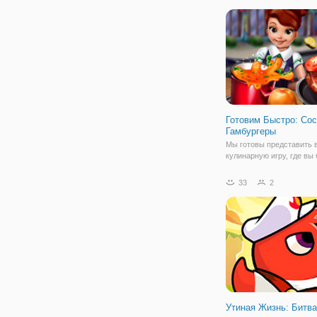
все, чтобы быть первым
добраться до финиша по
трех кругов. Перейти на
полицейских, чтобы пол
дополнительную скорост
Готовим Быстро: Сос
Гамбургеры
Мы готовы представить 
кулинарную игру, где вы
готовить вкусные Гамбу
Хот - доги! А еще вы сам
33
2
их продавать в своем ва
Быстрей беритесь за раб
её у вас очень много! На
Утиная Жизнь: Битва