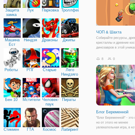
Защита
Лук
Парковка
Троллфейс
замка
ЧОП & Шахта
Собирайте ресурсы, дре
Машина
Ниндзя
Драконы
Джипы
кристаллы и древние кос
Ест
динозавров в этой уника
Машину
игре ожидания. Пусть в
дровосеки рубят лес, ил
8
0
под себя землю рыть и 
ресурсы уходят в подпол
Роботы
РПГ
Старые
Лего
вырезать путь для
Ниндзяго
Бен 10
Мстители
Человек-
Пираты
паук
Блог Беременной
"Блог Беременной" - это 
но от этого не менее
увлекательная игра, в к
Стикмен
ГТА
Космос
Лабиринты
поможем беременной де