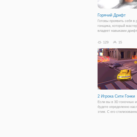
Горячий Дрифт
Готовы проявить себя в 
гонщика, который масте
владеет навыками дрифт
новой онлайн игре "Горя
Дрифт" вы получите гор
129
15
впечатления. Во-первых,
впечатляет сама графика
разработана весьма
2 Игрока Сити Гонки
Если вы в 3D гоночных иг
будете определенно нас
этим. С его стилизован
низкополигональная гра
чтобы ее уровень дизайн
большой выбор автомоби
автомобиль гоночная иг
все, что