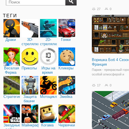
бильярд
карты
27
0
ТЕГИ
Драки
3D-
2D-
Гонки
стрелялки
стрелялки
Воришка Боб 4 Сезон
Франция
Веселая
Приколы
Игры на
Кликеры
Париж - прекрасный горо
Ферма
время
особой атмосферой и
неудивительно, что имен
привлек внимание героя
17
0
игры "Воришка Боб 4 Сез
Франция" - воришку Боба
Стратегия
Защита
Мотоциклы
Змейка
смекалистый и ловкий п
башни
ограбил уже не один кру
Звездные
Майнкрафт
Когама
Червячки