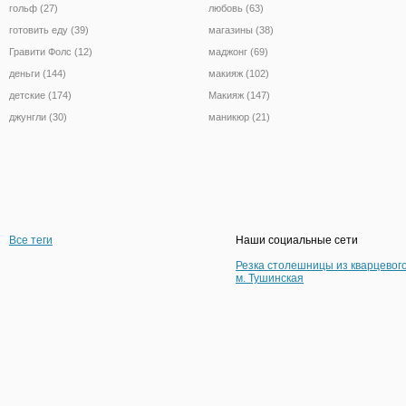
гольф (27)
любовь (63)
готовить еду (39)
магазины (38)
Гравити Фолс (12)
маджонг (69)
деньги (144)
макияж (102)
детские (174)
Макияж (147)
джунгли (30)
маникюр (21)
Все теги
Наши социальные сети
Резка столешницы из кварцевог
м. Тушинская