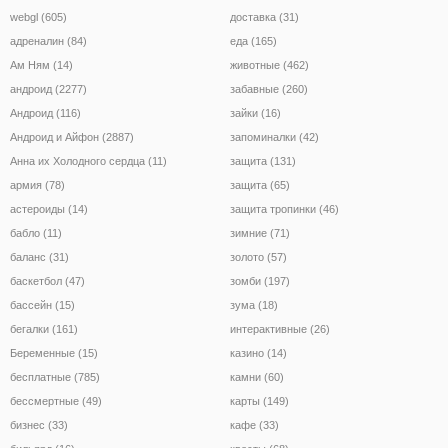
webgl (605)
доставка (31)
адреналин (84)
еда (165)
Ам Ням (14)
животные (462)
андроид (2277)
забавные (260)
Андроид (116)
зайки (16)
Андроид и Айфон (2887)
запоминалки (42)
Анна их Холодного сердца (11)
защита (131)
армия (78)
защита (65)
астероиды (14)
защита тропинки (46)
бабло (11)
зимние (71)
баланс (31)
золото (57)
баскетбол (47)
зомби (197)
бассейн (15)
зума (18)
бегалки (161)
интерактивные (26)
Беременные (15)
казино (14)
бесплатные (785)
камни (60)
бессмертные (49)
карты (149)
бизнес (33)
кафе (33)