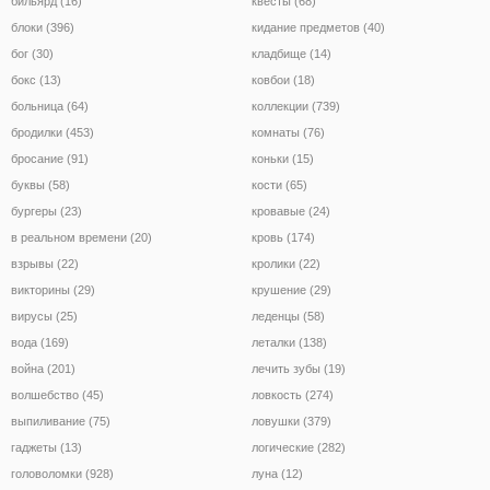
бильярд (16)
квесты (68)
блоки (396)
кидание предметов (40)
бог (30)
кладбище (14)
бокс (13)
ковбои (18)
больница (64)
коллекции (739)
бродилки (453)
комнаты (76)
бросание (91)
коньки (15)
буквы (58)
кости (65)
бургеры (23)
кровавые (24)
в реальном времени (20)
кровь (174)
взрывы (22)
кролики (22)
викторины (29)
крушение (29)
вирусы (25)
леденцы (58)
вода (169)
леталки (138)
война (201)
лечить зубы (19)
волшебство (45)
ловкость (274)
выпиливание (75)
ловушки (379)
гаджеты (13)
логические (282)
головоломки (928)
луна (12)