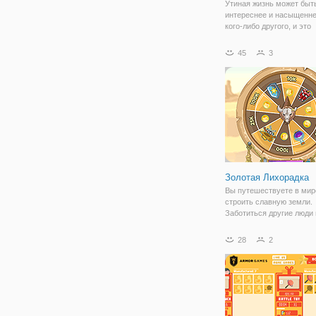
Утиная жизнь может быт
интереснее и насыщенне
кого-либо другого, и это
доказывает флеш игра "
Жизнь: Битва". Это прод
45
3
серии игр про забавных у
которыми мы уже прохо
множество
Золотая Лихорадка
Вы путешествуете в мир
строить славную земли.
Заботиться другие люди
уничтожить ваш дом и у
ваше золото. Купить щит
28
2
защиты ваших конструкц
покупайте рабочих, чтоб
выиграть массивные зол