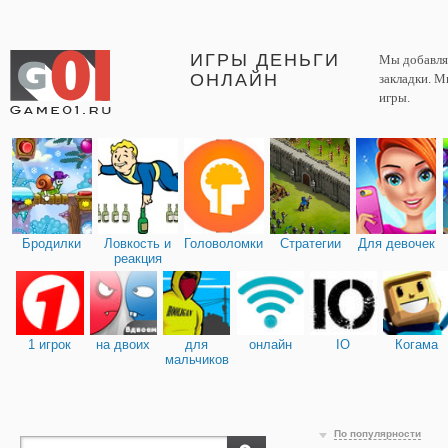
ИГРЫ ДЕНЬГИ
Мы добавляе
ОНЛАЙН
закладки. М
игры.
Бродилки
Ловкость и
Головоломки
Стратегии
Для девочек
реакция
1 игрок
на двоих
для
онлайн
IO
Когама
мальчиков
По популярности