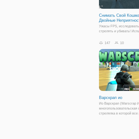
Снимать Свой Кошма
Двойные Неприятнос
Ужасы FPS, исследовать
стрелять и убивать! Исп
страх и зло в ваши ночн
кошмары! Исследуйте ле
147
10
городской квартал и кан
Грузы из пушки! Два ко
бонусный уровень! Новы
2020 Ваш Кошмар Тольк
Варскрап ио
Ио Варскрап (Warscrap И
многопользовательская 
стрелялка в которой все
игроки играют в одной к
сражаются против целых
нападающих пришельцев
Основная цель игроков -
своей базы, на