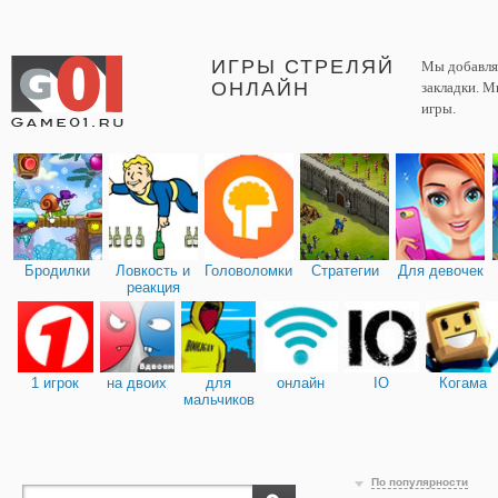
ИГРЫ СТРЕЛЯЙ
Мы добавляе
ОНЛАЙН
закладки. М
игры.
Бродилки
Ловкость и
Головоломки
Стратегии
Для девочек
реакция
1 игрок
на двоих
для
онлайн
IO
Когама
мальчиков
По популярности