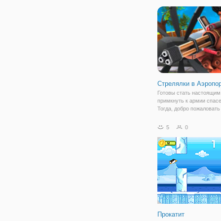
"танчики", разработанная
движке Юнити, что гаран
Стрелялки в Аэропо
Готовы стать настоящим
примкнуть к армии спас
Тогда, добро пожаловать
игру "Стрелялки в Аэропо
Вы вступите в ряды доб
5
0
которые готовы заплатит
собственной жизни для 
Прокатит