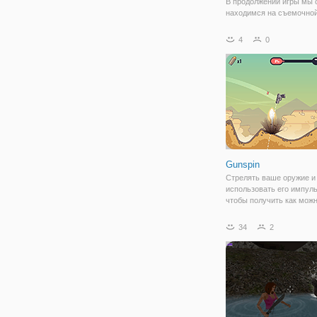
В продолжении игры мы 
находимся на съемочно
площадке, где Юные Ти
прибыли с одной целью -
4
0
повеселиться и отдохнут
как обычно закончилось
вторжением очередных з
Теперь вся съемочная гр
Gunspin
Стрелять ваше оружие и
использовать его импуль
чтобы получить как мож
дальше, прежде чем кон
патроны! Выбрать прави
34
2
направление, начать стр
тратить свои с трудом
заработанные монеты на