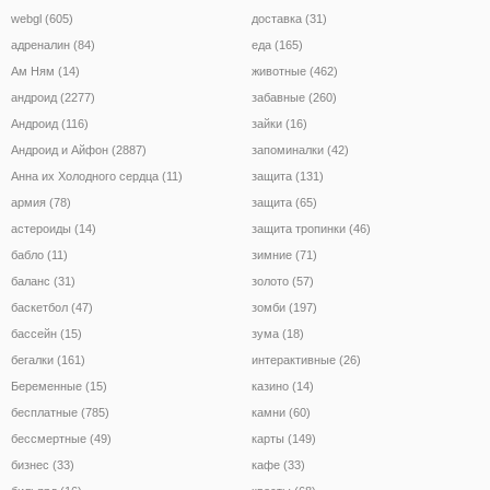
webgl (605)
доставка (31)
адреналин (84)
еда (165)
Ам Ням (14)
животные (462)
андроид (2277)
забавные (260)
Андроид (116)
зайки (16)
Андроид и Айфон (2887)
запоминалки (42)
Анна их Холодного сердца (11)
защита (131)
армия (78)
защита (65)
астероиды (14)
защита тропинки (46)
бабло (11)
зимние (71)
баланс (31)
золото (57)
баскетбол (47)
зомби (197)
бассейн (15)
зума (18)
бегалки (161)
интерактивные (26)
Беременные (15)
казино (14)
бесплатные (785)
камни (60)
бессмертные (49)
карты (149)
бизнес (33)
кафе (33)