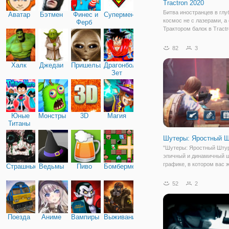
Tractron 2020
Битва иностранцев в глу
Аватар
Бэтмен
Финес и
Супермен
космос не с лазерами, а 
Ферб
Трактором балок в Tractr
Поражение всех ваших
пиксельных врагов в это
82
3
шутер. Провоцировать в
помощью лазерных выст
Халк
Джедаи
Пришельцы
Драгонболл
закончить их с вашими
Зет
Юные
Монстры
3D
Магия
Титаны
Шутеры: Яростный 
"Шутеры: Яростный Штур
эпичный и динамичный ш
графике, в котором вас 
Страшные
Ведьмы
Пиво
Бомбермен
масса впечатлений. Игра
военных и простых стрел
52
2
которые будут сражатьс
только с террористичес
группировками, но и
Поезда
Аниме
Вампиры
Выживание