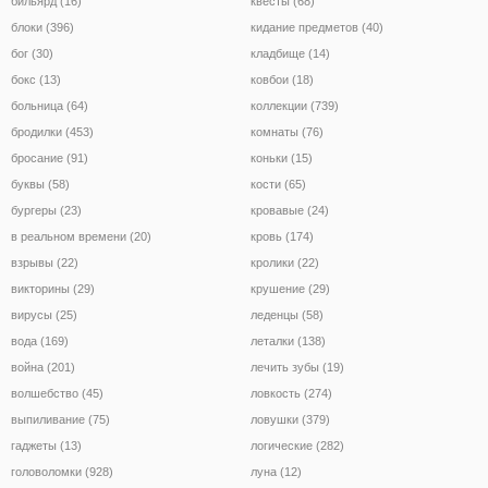
бильярд (16)
квесты (68)
блоки (396)
кидание предметов (40)
бог (30)
кладбище (14)
бокс (13)
ковбои (18)
больница (64)
коллекции (739)
бродилки (453)
комнаты (76)
бросание (91)
коньки (15)
буквы (58)
кости (65)
бургеры (23)
кровавые (24)
в реальном времени (20)
кровь (174)
взрывы (22)
кролики (22)
викторины (29)
крушение (29)
вирусы (25)
леденцы (58)
вода (169)
леталки (138)
война (201)
лечить зубы (19)
волшебство (45)
ловкость (274)
выпиливание (75)
ловушки (379)
гаджеты (13)
логические (282)
головоломки (928)
луна (12)