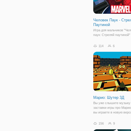
Человек Паук - Стре
Паутиной
Игра для мальчиков "Чел
паук: Стреляй паутиной"
повествует об опасной ж
Питера Паркера, укусан
114
6
пауком, который одарил 
способностями: улучше
зрением и слухом, пауч
чутьем, а также умением
Марио: Шутер 3Д
Вы уже слышите музыку
заставки игры про Марио
вы играете в новую верс
мотивам аркадной игры 
названием "Марио: Шутер
156
9
понятно из названия, эт
шутер, в котором вы ок