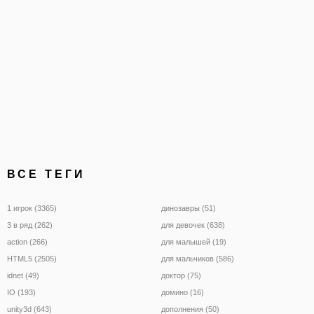
ВСЕ ТЕГИ
1 игрок (3365)
динозавры (51)
3 в ряд (262)
для девочек (638)
action (266)
для малышей (19)
HTML5 (2505)
для мальчиков (586)
idnet (49)
доктор (75)
IO (193)
домино (16)
unity3d (643)
дополнения (50)