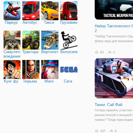
Паркур
Автобус
Такси
Грузовики
Набор Тактического
2
"Набор Тактического Ору
флеш игра для мальчико
простой механикой и
увлекательным геймпле
Симулятор
Трактора
Вертолеты
Велосипед
50
2
стрелялка отчасти напо
вождения
жанр защита башни. Сут
заключается в том, чтоб
атаковать приближающи
Кунг фу
Тюрьма
Маги
Сега
Танки: Сай Фай
Готовы принять участие 
реалистичной и мощной 
танках? Тогда присоедин
онлайн игру "Танки: Сай 
классическая игра из ка
107
5