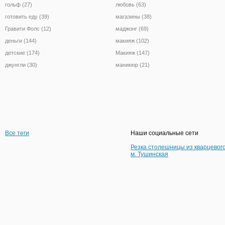
гольф (27)
любовь (63)
готовить еду (39)
магазины (38)
Гравити Фолс (12)
маджонг (69)
деньги (144)
макияж (102)
детские (174)
Макияж (147)
джунгли (30)
маникюр (21)
Все теги
Наши социальные сети
Резка столешницы из кварцевог
м. Тушинская