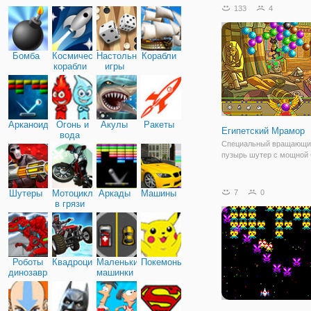
очаровательному грибоч
133
4
освободить своих друзей
тех самых красочных пу
чтобы это сделать,
Бомба
Космические
Настольные
Корабли
корабли
игры
Арканоид
Огонь и
Акулы
Ракеты
Египетский Мрамор
вода
Специальный вращающи
пузырь шутер с мощной
Шутеры
Мотоциклы
Аркады
Машины
7
0
в грязи
Роботы
Квадроциклы
Маленькие
Покемоны
динозавры
машинки