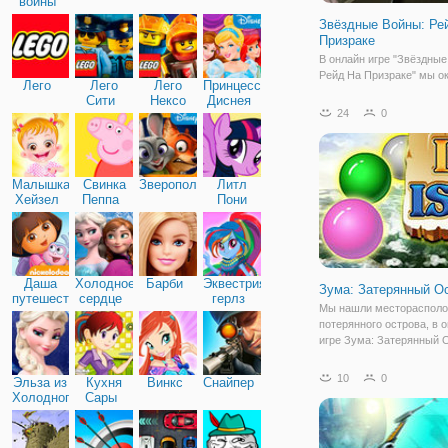
войны
Звёздные Войны: Ре
Призраке
В онлайн игре "Звёздные
Рейд На Призраке" мы о
Лего
Лего
Лего
Принцессы
далекой-далекой галакти
Сити
Нексо
Диснея
дела обстоят здесь не о
24
0
Найтс
Темная Галактическая И
ведет активную тиранию
отряд повстанце во глав
Малышка
Свинка
Зверополис
Литл
Хейзел
Пеппа
Пони
Дружба
Даша
Холодное
Барби
Эквестрия
Зума: Затерянный О
путешественница
сердце
герлз
Мы нашли местораспол
потерянного острова, в 
игре Зума: Затерянный 
Это классическая казуа
игра, которая прокачает
10
0
Эльза из
Кухня
Винкс
Снайпер
меткость. Чтобы раскрыт
Холодного
Сары
загадки таинственного о
сердца
вам предстоит