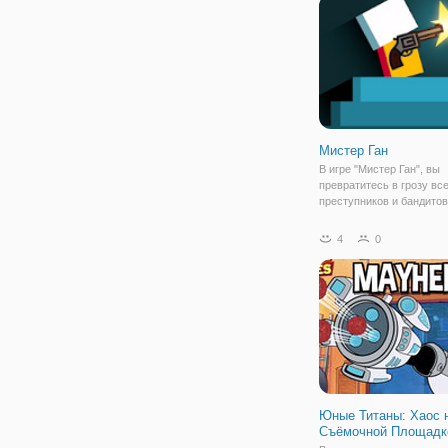
в локации в
Мистер Ган
В игре "Мистер Ган", вы
превратитесь в грозу вс
преступников и бандитов
Ган владеет всеми вида
огнестрельного оружия и
4
0
без промаха. Лишь об о
упоминании о нём, злод
пробирает дрожь и паник
Юные Титаны: Хаос 
Съёмочной Площадк