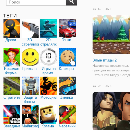
бильярд
карты
42
0
ТЕГИ
Драки
3D-
2D-
Гонки
стрелялки
стрелялки
Злые птицы 2
Наверняка, первая игра,
Веселая
Приколы
Игры на
Кликеры
приходит на ум из жанра
Ферма
время
- это Энгри Бердз. Сего
продолжаем рассказыват
части игры про необычн
28
0
в аркаде «Злые птицы 2»
игре разработано 28 ярки
Стратегия
Защита
Мотоциклы
Змейка
башни
Звездные
Майнкрафт
Когама
Червячки