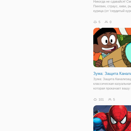
Никогда не сдавайся! С
Пингвин, страус, киви, р
курица (от 'сердитый кур
безумия! ') пересекать д
лететь к своей мечте, чт
5
0
следующим большим че
Их крылья могут быть
Зума: Защита Канал
Зума: Защита Канализаци
классическая казуальная
которая прокачает вашу 
Чтобы спасти речку от п
мусора, вам предстоит
101
5
уничтожать красочные ш
каждом уровне. Для этог