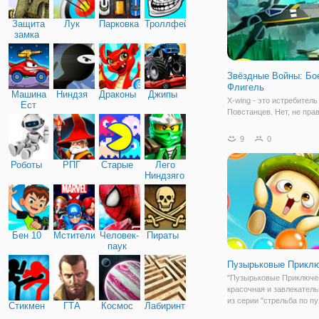
Защита
Лук
Парковка
Троллфейс
замка
Звёздные Войны: Бое
Флигель
Машина
Ниндзя
Драконы
Джипы
X-wing - это истребитель
Ест
Повстанцев. Нет, не пра
Машину
Это самый лучший, ман
и быстрый истребитель
9
0
Повстанцев. И в онлайн 
"Звёздные Войны: Боец X
Роботы
РПГ
Старые
Лего
Флигель" вы можете стат
Ниндзяго
пилотом. Из-за располо
Бен 10
Мстители
Человек-
Пираты
паук
Пузырьковые Прикл
"Пузырьковые Приключен
красочная и завлекатель
из серии "стрельба по п
Стикмен
ГТА
Космос
Лабиринты
Здесь вы поможете