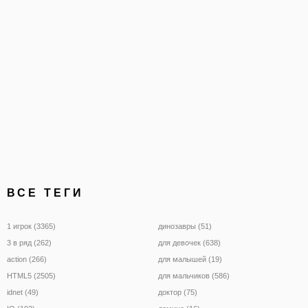
ракетой при помощи мы
сделайте так, чтобы
ВСЕ ТЕГИ
1 игрок (3365)
динозавры (51)
3 в ряд (262)
для девочек (638)
action (266)
для малышей (19)
HTML5 (2505)
для мальчиков (586)
idnet (49)
доктор (75)