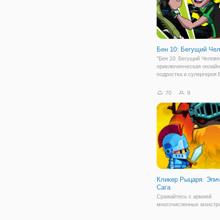
Бен 10: Бегущий Че
"Бен 10: Бегущий Человек
приключенческая онлайн
подростка и супергероя 
разработана в жанре ра
(бегалка), где вам предс
70
9
управлять подростком. 
игрового процесса заклю
том,
Кликер Рыцаря: Эпи
Сага
Сражайтесь с армией
многочисленных монстр
бесплатной онлайн игре 
Рыцаря: Эпическая Сага"