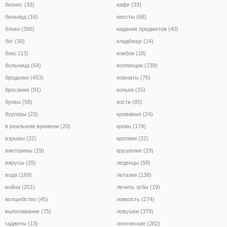
бизнес (33)
кафе (33)
бильярд (16)
квесты (68)
блоки (396)
кидание предметов (40)
бог (30)
кладбище (14)
бокс (13)
ковбои (18)
больница (64)
коллекции (739)
бродилки (453)
комнаты (76)
бросание (91)
коньки (15)
буквы (58)
кости (65)
бургеры (23)
кровавые (24)
в реальном времени (20)
кровь (174)
взрывы (22)
кролики (22)
викторины (29)
крушение (29)
вирусы (25)
леденцы (58)
вода (169)
леталки (138)
война (201)
лечить зубы (19)
волшебство (45)
ловкость (274)
выпиливание (75)
ловушки (379)
гаджеты (13)
логические (282)