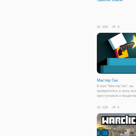
156
9
Мистер Ган
В игре "Мистер Ган", вы
превратитесь в грозу вс
преступников и бандитов
Ган владеет всеми вида
огнестрельного оружия и
128
6
без промаха. Лишь об о
упоминании о нём, злод
пробирает дрожь и паник