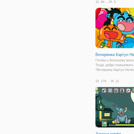
84
5
флеш игра из жанра клик
которая в первую очере
отличается своей просто
играете за маленького р
Вечеринка Картун Н
Готовы к большому вес
Тогда, добро пожаловать
"Вечеринку Картун Нетво
Здесь вы сможете от ду
повеселиться и сыграть
170
11
самыми знаменитыми
мультяшками. Впереди в
пятьдесят мини игр, где
Замочи зомби