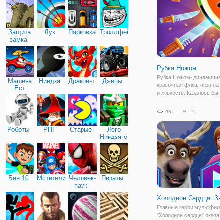
этом постапокалиптичес
орудую в
Защита
Лук
Парковка
Троллфейс
замка
Рубка Ножом
Рубка Ножом- динамична
Машина
Ниндзя
Драконы
Джипы
красочная флеш игра на
Ест
и ловкость. Казалось бы
Машину
нужно лишь метать ножи,
представленную на экра
491
24
круглую мишень. Но в иг
своя сложность. Во-перв
Роботы
РПГ
Старые
Лего
прохождение вам
Ниндзяго
Бен 10
Мстители
Человек-
Пираты
паук
Холодное Сердце: З
Главные герои мультфи
"Холодное сердце" оказа