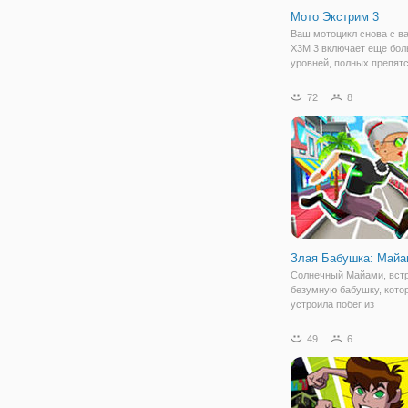
Мото Экстрим 3
Ваш мотоцикл снова с в
X3M 3 включает еще бо
уровней, полных препятс
скорости и трюков. Вслед
экстремальным скейтер
72
8
пришло время оседлать 
устроить полный экстри
игре Мото Экс3м.
Злая Бабушка: Майа
Солнечный Майами, вст
безумную бабушку, кото
устроила побег из
психиатрической больни
онлайн игре "Злая Бабуш
49
6
Майами". В продолжении
вас ждет еще больше пр
и интересных заданий.