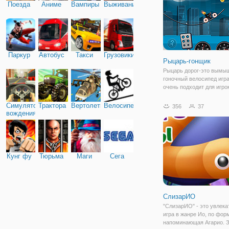
Поезда
Аниме
Вампиры
Выживание
Паркур
Автобус
Такси
Грузовики
Рыцарь-гонщик
Рыцарь дорог-это вымы
гоночный велосипед игра
очень подходит для игро
которые любят видео игр
имеет много интересных
Симулятор
Трактора
Вертолеты
Велосипед
356
37
ключ, чтобы пройти через
вождения
чтобы контролировать ск
Кунг фу
Тюрьма
Маги
Сега
СлизарИО
"СлизарИО" - это увлека
игра в жанре Ио, по фор
напоминающая Агарио. 