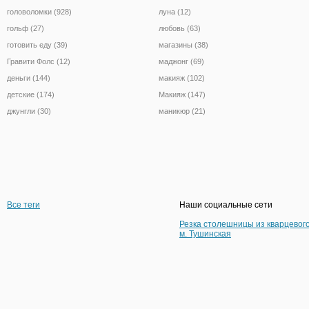
головоломки (928)
луна (12)
гольф (27)
любовь (63)
готовить еду (39)
магазины (38)
Гравити Фолс (12)
маджонг (69)
деньги (144)
макияж (102)
детские (174)
Макияж (147)
джунгли (30)
маникюр (21)
Все теги
Наши социальные сети
Резка столешницы из кварцевог
м. Тушинская