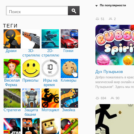
По популярности
51
2
ТЕГИ
Драки
3D-
2D-
Гонки
стрелялки
стрелялки
Дух Пузырьков
Добро пожаловать в кра
Веселая
Приколы
Игры на
Кликеры
магический мир онлайн 
Ферма
время
Пузырьков". Здесь мы 
вернуть все разноцветн
пузырьки на свои законн
694
90
А для этого нам достато
уничтожать шарики,
Стратегия
Защита
Мотоциклы
Змейка
расположенные на игро
башни