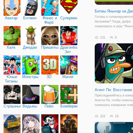
Битвы Янычар на Дв
Готовы к головокружите
Аватар
Бэтмен
Финес и
Супермен
баталиям? Тогда, добро
Ферб
пожаловать в игру "Яны
на Двоих"! Сейчас вы
превратитесь в воина О
131
8
Империи. Они обладали
выносливостью, силой и
Халк
Джедаи
Пришельцы
Драгонболл
стойкостью. Именно эти
Зет
составляли
Юные
Монстры
3D
Магия
Титаны
Агент Пи: Восстани
Присоединяйтесь в кома
Агента Пи, чтобы помоч
помешать коварным пла
Страшные
Ведьмы
Пиво
Бомбермен
злодея. "Агент Пи: Восст
Шпиона" - это увлекате
222
18
платформер с элемента
стрелялки в стиле "Звез
войн". По сюжетной лини