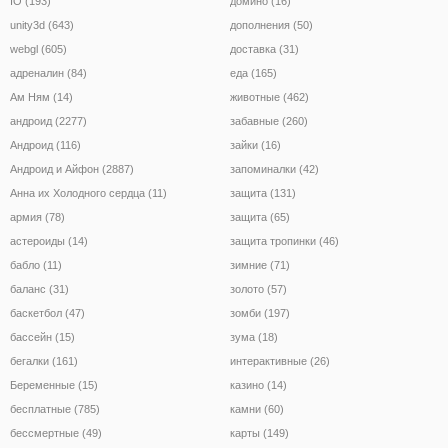
IO (193)
домино (16)
unity3d (643)
дополнения (50)
webgl (605)
доставка (31)
адреналин (84)
еда (165)
Ам Ням (14)
животные (462)
андроид (2277)
забавные (260)
Андроид (116)
зайки (16)
Андроид и Айфон (2887)
запоминалки (42)
Анна их Холодного сердца (11)
защита (131)
армия (78)
защита (65)
астероиды (14)
защита тропинки (46)
бабло (11)
зимние (71)
баланс (31)
золото (57)
баскетбол (47)
зомби (197)
бассейн (15)
зума (18)
бегалки (161)
интерактивные (26)
Беременные (15)
казино (14)
бесплатные (785)
камни (60)
бессмертные (49)
карты (149)