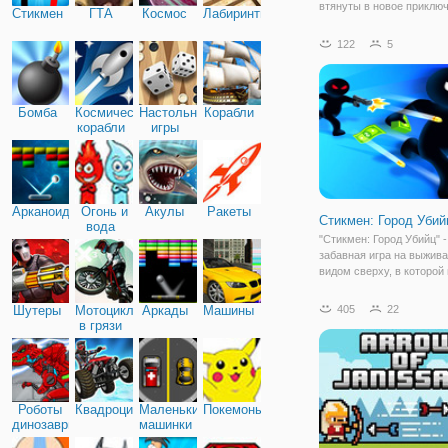
втянуты в новое приклю
Стикмен
ГТА
Космос
Лабиринты
этот раз им предстоит п
клану пещерных жителе
122
5
раздобыть магические к
которые у них отняли зл
Анна, Эльза,
Бомба
Космические
Настольные
Корабли
корабли
игры
Арканоид
Огонь и
Акулы
Ракеты
Стикмен: Город Убий
вода
"Стикмен: Город Убийц" -
забавная игра на выжива
видом сверху, в которой
окажетесь в большом гор
царит полнейший хаос и
Шутеры
Мотоциклы
Аркады
Машины
405
22
беспредел! Все жители э
в грязи
огромного безумного ме
вооружены
Роботы
Квадроциклы
Маленькие
Покемоны
динозавры
машинки