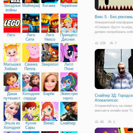
Звездные
Майнкрафт
Когама
Червячки
войны
Векс 5 - Без рекламы
Невероятный платформ
«Стикмен: Буст» та игра,
должен попробовать себ
Лего
Лего
Лего
Принцессы
поклонник данного жанра
Сити
Нексо
Диснея
Стикмены всегда находя
129
7
Найтс
приключения и этот раз 
исключение. Человек-па
оказался в пространстве
Малышка
Свинка
Зверополис
Литл
Хейзел
Пеппа
Пони
Дружба
Даша
Холодное
Барби
Эквестрия
Снайпер 3Д: Городск
путешественница
сердце
герлз
Апокалипсис
Отправляйтесь на сверх
миссию в онлайн игре "
3Д: Городской Апокалипс
Здесь вы играете в роли
40
1
Эльза из
Кухня
Винкс
Снайпер
которому нужно уничтож
Холодного
Сары
мертвецов, атаковавших 
сердца