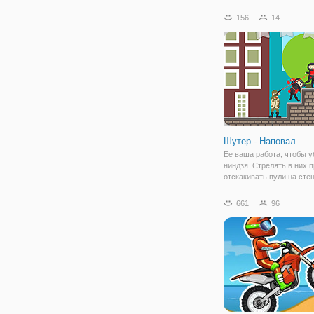
окажетесь в мире разли
червячков и будете играт
156
14
одного из них. Ио жанр
подразумевает много св
пространства и игры в
Шутер - Наповал
Ее ваша работа, чтобы у
ниндзя. Стрелять в них 
отскакивать пули на сте
объекты, что вызывает 
реакцию и в конечном ит
661
96
ниндзя. Наслаждайтесь и
уровней захватывающих