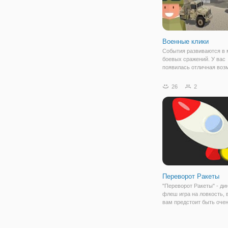
Военные клики
События развиваются в 
боевых сражений. У вас
появилась отличная воз
сделать свою державу с
мощной во время военн
26
2
действий. Для того, чтоб
участвовать в сражении,
нужно создать сильную 
Переворот Ракеты
"Переворот Ракеты" - д
флеш игра на ловкость, 
вам предстоит быть оче
внимательным. Итак, иг
процесс построен след
образом. Управляйте кр