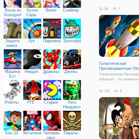
свою башню от врагов! Э
только для истинных хра
60
7
Эльза из
Кухня
Винкс
Снайпер
значит именно для вас! 
Холодного
Сары
пиксельной игре "Войны
сердца
Двоих" игрокам
Защита
Лук
Парковка
Троллфейс
замка
Галактическая
Противоракетная Об
Машина
Ниндзя
Драконы
Джипы
"Галактическая Противо
Ест
Оборона" - это увлекате
Машину
в жанре "Защита Башни",
должны защитить Землю
112
9
вторжения марсиан, об
войну нашей планете то
Роботы
РПГ
Старые
Лего
потому, что космический
Ниндзяго
марсоход случайно
Бен 10
Мстители
Человек-
Пираты
паук