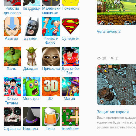
Роботы
Квадроциклы
Маленькие
Покемоны
динозавры
машинки
VeraTowers 2
Аватар
Бэтмен
Финес и
Супермен
Ферб
20
2
Халк
Джедаи
Пришельцы
Драгонболл
Зет
Юные
Монстры
3D
Магия
Титаны
Защитник короля
Ваши противники дождал
короля не будет на мест
решили захватить замок.
Страшные
Ведьмы
Пиво
Бомбермен
не знали, что у королевс