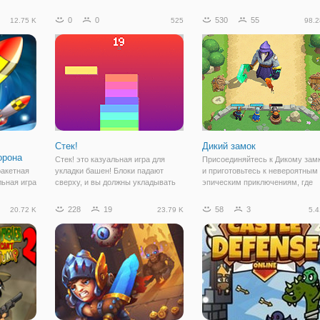
то задача
Средневековье” представляет
стратегия. В игре есть два реж
брецов, а
собой отчасти стратегию, отчасти
— одиночная игра против зомби
0
0
530
55
12.75 K
525
98.2
В ретро
стрелялку. В ней вы будете в роли
мультиплеер, где вы будете
 Замков на
полководца королевской армии и
сражаться против других игроко
будете управлять рыцарями.
История
Стек!
Дикий замок
орона
Стек! это казуальная игра для
Присоединяйтесь к Дикому зам
ракетная
укладки башен! Блоки падают
и приготовьтесь к невероятным
льная игра
сверху, и вы должны укладывать
эпическим приключениям, где
 где вы
блоки один на другой.
необходимо улучшить крепость
 от
Продолжайте укладывать их друг
оборону вашего замка. Улучша
228
19
58
3
20.72 K
23.79 K
5.4
ъявивших
на друга, образуя стопку башен.
свою оборонительную зону, где 
лько
Как высоко вы можете держать
линии фронта находятся
этот стек?
волшебники,