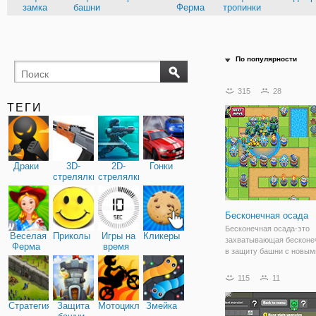
замка
башни
Ферма
тропинки
По популярности
315
28
ТЕГИ
Драки
3D-
2D-
Гонки
стрелялки
стрелялки
Бесконечная осада
Бесконечная осада-это
Веселая
Приколы
Игры на
Кликеры
захватывающая бесконе
Ферма
время
в защиту башни с новым
ежедневно и потрясающ
графикой. Ваша цель сос
115
11
том, чтобы разместить и
расположить свои защи
Стратегия
Защита
Мотоциклы
Змейка
башни, чтобы противост