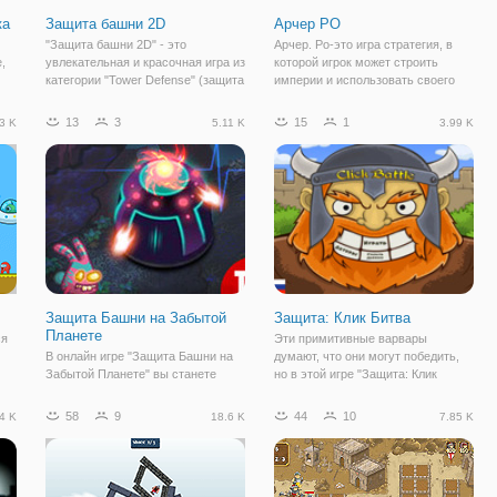
ка
Защита башни 2D
Арчер РО
"Защита башни 2D" - это
Арчер. Ро-это игра стратегия, в
,
увлекательная и красочная игра из
которой игрок может строить
категории "Tower Defense" (защита
империи и использовать своего
го
тропинки/башни). Здесь вам
героя лучника, чтобы защититься
,
предстоит защитить свою
против бесконечных волн зомби.
13
3
15
1
3 K
5.11 K
3.99 K
ую
территорию от вторжения
Особенности: - бесконечные
монстров и сил зла. На игровом
уровни - несколько зданий -
поле вы видите
модернизация
Защита Башни на Забытой
Защита: Клик Битва
Планете
ся
Эти примитивные варвары
В онлайн игре "Защита Башни на
думают, что они могут победить,
Забытой Планете" вы станете
но в этой игре "Защита: Клик
и
частью увлекательного
Битва" они узнают истинную силу
приключения на покинутой
элементальной магии! Быстрее
58
9
44
10
4 K
18.6 K
7.85 K
планете. Здесь почти не осталось
готовьтесь, они уже в пути.
 и
обитателей, так как вторжение
Разместите атакующие башни,
противников заставило их
чтобы защитить
покинуть ее. Остались лишь