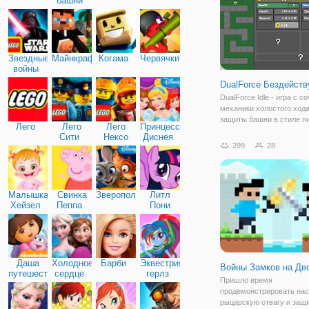
башни
Звездные
Майнкрафт
Когама
Червячки
войны
DualForce Бездейств
DualForce Idle - игра с 
механики холостого хода
защиты башни в стиле п
Лего
Лего
Лего
Принцессы
арта. Интересный кликер
Сити
Нексо
Диснея
игра, в которой вы играет
299
28
Найтс
монстров, так и за башен
находите свой стиль игр
Малышка
Свинка
Зверополис
Литл
Хейзел
Пеппа
Пони
Дружба
Даша
Холодное
Барби
Эквестрия
Войны Замков на Дв
путешественница
сердце
герлз
Пришло время
продемонстрировать на
рыцарскую отвагу и защ