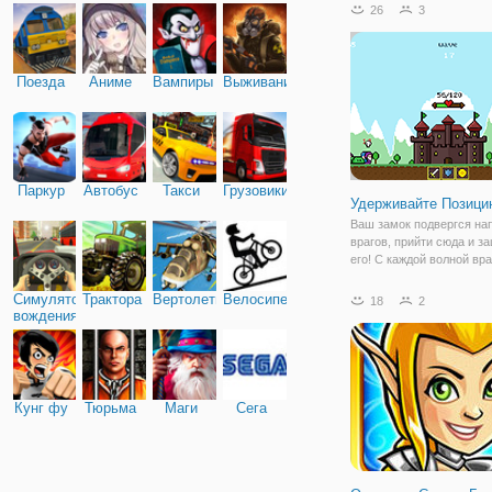
стража, которая готова д
26
3
любому врагу. Проявите 
стратег и защитите замо
Поезда
Аниме
Вампиры
Выживание
Паркур
Автобус
Такси
Грузовики
Удерживайте Позици
Ваш замок подвергся на
врагов, прийти сюда и з
его! С каждой волной вра
увеличиваться мощность
конечном итоге вы проиг
Симулятор
Трактора
Вертолеты
Велосипед
18
2
вы будете получать деньг
вождения
вы играете в эту игру, в
Кунг фу
Тюрьма
Маги
Сега