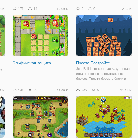
има
увлекательных уровней,
путешествие через пустыню.
 и
улучшения и интересный сюжет.
Пейзаж наводнен зомби. Нанять
171
14
0
0
8 K
19.99 K
2.32 K
Ваша задача защищать свою
лучников, чтобы стрелять зомби
в.
территорию от нападения
на карету короля! У вас есть
противников. . Вы должны
башня, которая
защищать
Эльфийская защита
Просто Постройте
ку
Just Build-это веселая казуальная
игра о простых строительных
блоках. Просто бросьте блоки и
 и
попробуйте построить свою
йте
башню. Это может быть просто
141
33
249
5
1 K
27.96 K
21.24 K
на
любая башня, но ее стоимость
увеличивается по мере роста, и
вы можете