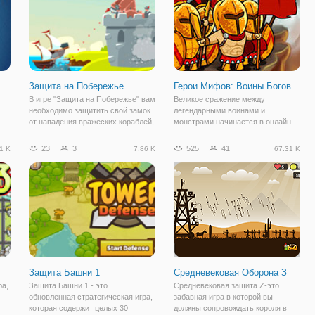
Защита на Побережье
Герои Мифов: Воины Богов
В игре "Защита на Побережье" вам
Великое сражение между
необходимо защитить свой замок
легендарными воинами и
от нападения вражеских кораблей,
монстрами начинается в онлайн
которые осмеливаются бросить
игре "Герои Мифов: Воины Богов".
вызов вашему правлению! Вы
Это флеш игра, которая сочетает
23
3
525
41
1 K
7.86 K
67.31 K
али
контролируете побережье и
в себе несколько игровых жанров:
можете защищаться с помощью
здесь есть и файтинг, стратегия,
огромного
защита башни
Защита Башни 1
Средневековая Оборона З
ра,
Защита Башни 1 - это
Средневековая защита Z-это
обновленная стратегическая игра,
забавная игра в которой вы
которая содержит целых 30
должны сопровождать короля в