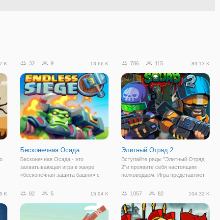
32
9
786
115
7 K
13.66 K
89.13 K
Бесконечная Осада
Элитный Отряд 2
о
Бесконечная Осада - это
Вступайте ряды "Элитный Отряд
захватывающая игра в жанре
2"и проявите себя настоящим
«бесконечная защита башни» с
полководцем. Игра представляет
ежедневными новыми картами и
собой жанр "защита башни", в
потрясающей графикой. Ваша
котором вам важно мыслить на
82
5
1057
82
5 K
15.94 K
104.32 K
задача защитить к своему замку и
несколько шагов вперед.
из
отразить все волны приходящих
Подобные игровые жанры имеют
ы
врагов. Для этого вы
простую механику,