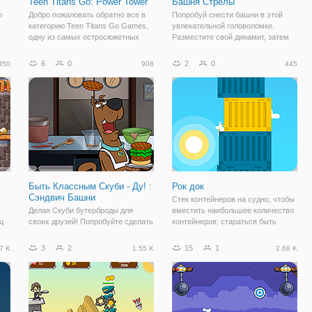
Teen Titans Go: Power Tower
Башня Стрелы
о
Добро пожаловать обратно все в
Попробуй снести башни в этой
категорию Teen Titans Go Games,
увлекательной головоломке.
одну из самых остросюжетных
Разместите свой динамит, затем
ый
головоломок этой категории, и
стратегически нажмите кнопку
ло
опыт, как никакой другой. Вместе с
бум, чтобы увидеть, если ваше
6
0
2
0
350
908
445
Робином и с помощью его
размещение было успешным.
я
удлиняющего стержня вы
Башня должна упасть ниже линии
собираетесь
цели для
Быть Классным Скуби - Ду! :
Рок док
Сэндвич Башни
Стек контейнеров на судно, чтобы
Делая Скуби бутерброды для
вместить наибольшее количество
ц
своих друзей! Попробуйте сделать
контейнеров; стараться быть
самый большой бутерброд вы
идеальным.
можете в то же время делает
3
2
15
1
7 K
1.55 K
2.68 K
правильные ингредиенты в нем.
Видеть, как высокий вы можете
идти!