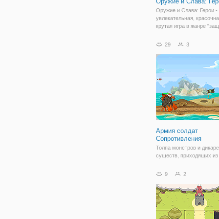
Оружие и Слава: Гер
Оружие и Слава: Герои -
увлекательная, красочна
крутая игра в жанре "за
башни". В отличие от мн
других аналогичных жанр
29
3
запоминается за счет в
диалогов между персона
которые происходят
Армия солдат
Сопротивления
Толпа монстров и дикар
существ, приходящих из 
мира начали вторжение 
и убивают людей. После
9
2
надежда страны-это... вы 
находитесь в команде к
супер солдат, которые м
остановить