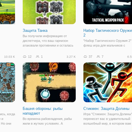
Защита Танка
Набор Тактического Оружи
2
Вы получили информацию от
диспетчера, что ваш гарнизон
"Набор Тактического Оружия 2" 
атаковали противники и осталась
флеш игра для мальчиков с
лишь одна часть, в которой
простой механикой и
хранятся важные ресурсы. Теперь
увлекательным геймплеем. Так
12
1
37
7
10.03 K
3.27 K
6.5
ваша задача - распределить
стрелялка отчасти напоминает
ресурсы так, чтобы враг не смог
жанр защита башни. Суть игры
проникнуть на
заключается в том, чтобы
атаковать приближающихся
Башня обороны: рыбы
Стикмен: Защита Долины
нападают
ись, когда
Игра "Стикмен: Защита Долины
е и
Во времена рабовладения, рабы
перенесет вас в удивительный
 Но они
жили в жутких условиях. А
волшебный мир, в котором вам
тва такая
рабовладельцы наживались на их
предстоит стать самым