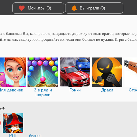
Мои игры (0)
Вы играли (0)
х с башнями Вы, как правило, защищаете дорожку от волн врагов, которые не
йте на них защиту или продавайте их, если они больше не нужны. Игры с башн
Для девочек
3 в ряд и
Гонки
Драки
Стр
шарики
ые
РПГ
бизнес