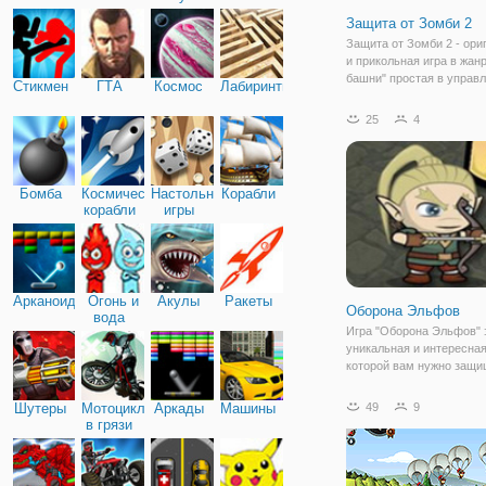
Защита от Зомби 2
Защита от Зомби 2 - ори
и прикольная игра в жан
башни" простая в управл
Стикмен
ГТА
Космос
Лабиринты
довольно сложная. Борьб
выживание продолжаетс
25
4
поскольку вспышка зом
распространяется! Испы
веселье ждут
Бомба
Космические
Настольные
Корабли
корабли
игры
Арканоид
Огонь и
Акулы
Ракеты
Оборона Эльфов
вода
Игра "Оборона Эльфов" 
уникальная и интересная
которой вам нужно защи
крепость эльфов от нап
орков и разных врагов. К
Шутеры
Мотоциклы
Аркады
Машины
49
9
эльфийскому замку при
в грязи
целые полчища орков и 
монстров,