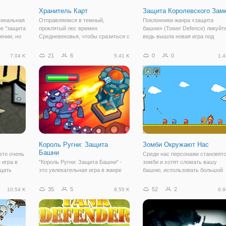
Хранитель Карт
Защита Королевского Зам
гинальная
Отправляемся в темный,
Поклонники жанра «защита
ре "защита
проклятый лес времен
башни» (Tower Defence) ликуйте
ении, но
Средневековья, чтобы сразиться с
ведь вышла новая игра под
а за
монстрами и чудищами, которые в
названием «Защита королевско
я,
нем обитают и представляют для
замка». Как понятно из названия
21
6
0
0
7.04 K
5.41 K
1.4
би
вас угрозу. Но битва эта будет в
оборонять мы будем королевск
тание и
плане геймплея, не такой
башню. Но мы окажемся не в
привычной, как обычно.
обычном,
Король Ругни: Защита
Зомби Окружают Нас
Башни
это очень
Среди нас персонажи становят
 игра в
"Король Ругни: Защита Башни" -
зомби и хотят сломать вашу
щать
это увлекательная игра в жанре
башню, использовать большой
адения
стратегии, в которой вам
лук, чтобы стрелять по врагам 
предстоит сразиться с
держать оборону. Вы можете
35
5
52
2
10.54 K
8.55 K
6.9
ближаются
множеством свирепых врагов и
выбрать между 3 частями
различных
стать завоевателем далеких
дополнительного оружия: бомбы
земель, населенных злобными
горящие стрелы.
волшебными существами!