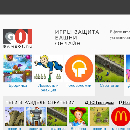
ИГРЫ ЗАЩИТА
В флеш игра
БАШНИ
устанавлива
ОНЛАЙН
Бродилки
Ловкость и
Головоломки
Стратегии
реакция
ТЕГИ В РАЗДЕЛЕ СТРАТЕГИИ
ТОП по годам
Нов
защита
защита
стратегия
Веселая
защита
менеджер