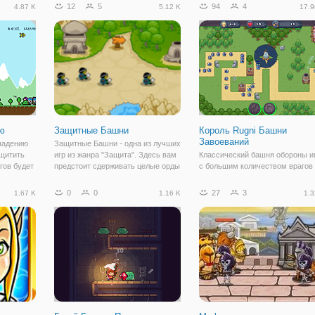
ать отпор
изнурительном труде. Долгое врмя
могущественным белым магом 
12
5
94
4
4.87 K
5.12 K
17.9
себя как
работы терпели все тяготы и
защитить свой замок от набегов
к
лишения, пока чаша терпения не
вражеской армии! Сюжет игры
была переполнена. Они решили
поведает вам историю о
организовать
ю
Защитные Башни
Король Rugni Башни
Завоеваний
падению
Защитные Башни - одна из лучших
ащитить
игр из жанра "Защита". Здесь вам
Классический башня обороны и
гов будет
предстоит сдерживать целые орды
с большим количеством врагов
 и в
врагов, пытающихся прорваться
территорий, чтобы победить. На
раете. Но
по узкому пути. Для этого у вас в
этот раз вы будете сталкиватьс
0
0
27
3
1.67 K
1.16 K
1.3
и, когда
распоряжении есть всего 4 вида
различными монстрами из мир
ы можете
защитных башен, а именно:
фэнтези. Постройте хорошую
оборону и постепенно улучшит
свои