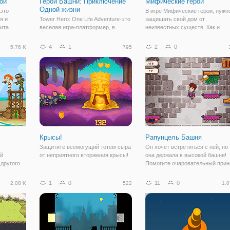
ои
Герой Башни: Приключение
Мифические герои
Одной жизни
 это
В игре Мифические герои, нужн
я и
Tower Hero: One Life Adventure-это
защищать свой дом от
щита
веселая игра-платформер, в
неизвестных существ. Как и
огих
которой вы должны подняться на
обычно бывает, в один спокойн
ов, она
башню, наполненную монстрами,
день, когда ничего не предвеща
4
1
2
0
5.76 K
795
еселых
в поисках славы, власти,
беды, разные существа начали
жами,
богатства и славы! Становитесь
нападать на ваш дом и пытатьс
сильнее и достигайте более
его разрушить.
высоких этажей
Крысы!
Рапунцель Башня
Защитите всемогущий тотем сыра
Он хочет встретиться с ней, но
ей
от неприятного вторжения крысы!
она держала в высокой башне!
другого
Помогите очаровательный прин
на землю
лезут. Будьте осторожны!
дняя
1
0
11
0
2.08 K
522
1.0
! ! ! Вы
оманде 2
огут