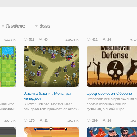
По рейтингу
Новые
511
43
422
24
92.27 K
129.93 K
67.0
Защита башни:: Монстры
Средневековая Оборона
нападают
Отправляемся в приключения п
чная игра
В Tower Defense: Monster Mash
следам отважных воинов-
и картами
вам предстоит пробиваться сквозь
лучников, в онлайн игре
ей
волны противников на отдельных
"Средневековая Оборона". По
тоит в
уровнях. Размещайте башни в
сюжетной линии, королевство
176
11
299
14
25.49 K
19.58 K
19.7
сборных местах, которые имеют
атакуют зомби, которые
тные
различные типы атак, постоянно
неожиданно для всех восстали 
оять
улучшайте их, чтобы иметь
царства мертвых. Теперь, чтоб