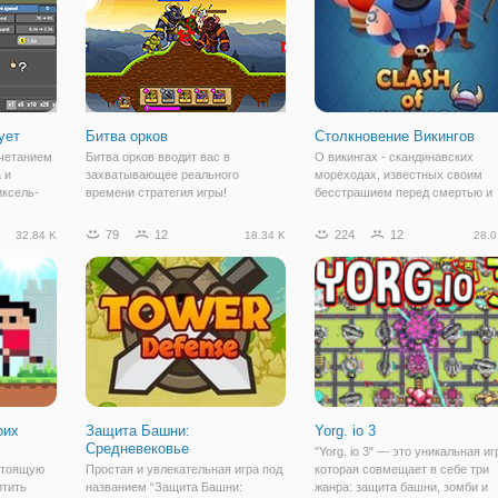
возможность
ует
Битва орков
Столкновение Викингов
сочетанием
Битва орков вводит вас в
О викингах - скандинавских
 и
захватывающее реального
мореходах, известных своим
иксель-
времени стратегия игры!
бесстрашием перед смертью и
 - простая
Развернуть своих воинов, чтобы
своими набегами ходит немало
е как за
выбить ваших оппонентов и
легенд. Их боялись даже самые
79
12
224
12
32.84 K
18.34 K
28.0
ки,
головой, пока он не наберет
отдаленные государства и счит
ы и
достаточно сил, чтобы уничтожить
самыми опасными воинами. В
базу противника. Существуют
новой бесплатной
оих
Защита Башни:
Yorg. io 3
Средневековье
"Yorg. io 3" — это уникальная иг
стоящую
Простая и увлекательная игра под
которая совмещает в себе три
итить
названием “Защита Башни:
жанра: защита башни, зомби и