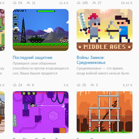
и
соответствующими материалами,
вымышленном мире викингов и
54
11
185
27
8 K
11.4 K
26.42 K
потому что он должен быть
антропоморфных коров. История
прочным со всей этой тяжелой
рассказывает о сражении викингов
артиллерией. В игре
и коров, которые не
Последний защитник
Войны Замков:
Средневековье
Проверьте свои оборонные
гру
способности против вторгающихся
Средневековье — это время,
 и
сил. Ваша башня продлится
когда войной никого нельзя было
возрасты или погибнет в песке?
удивить. Войны разжигались
я с
Боритесь с ними на земле и в
каждый месяц, набирая обороты с
24
8
25
3
2 K
3 K
6.37 K
а
воздухе, чтобы защитить
каждым днём всё больше и
коммуникационную башню!
больше! В игре на двоих "Войны
ь
Выживите дольше, чем Ваши
Замков: Средневековье", вы
станете участником