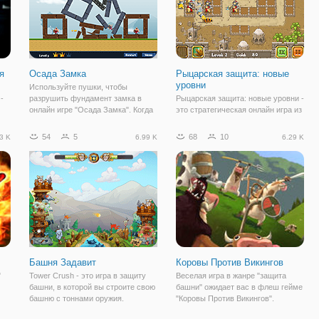
я
Осада Замка
Рыцарская защита: новые
уровни
Используйте пушки, чтобы
-
разрушить фундамент замка в
Рыцарская защита: новые уровни -
онлайн игре "Осада Замка". Когда
это стратегическая онлайн игра из
основа замка падет, стража будет
категории "Tower Defense" (защита
же
ликвидирована. Это игра на логику
тропинки/башни). Здесь вам
54
5
68
10
3 K
6.99 K
6.29 K
и меткость, в которой можно
предстоит защитить свою
надолго зависнуть. Ее суть
территорию от вторжения
заключается
монстров и сил зла. На игровом
поле вы
Башня Задавит
Коровы Против Викингов
"
Tower Crush - это игра в защиту
Веселая игра в жанре "защита
башни, в которой вы строите свою
башни" ожидает вас в флеш гейме
башню с тоннами оружия.
"Коровы Против Викингов".
Постройте его хорошо, с
Действия происходят в