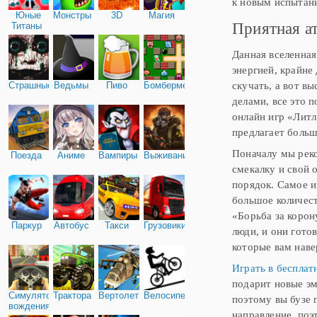
к новым испытани
Юные
Монстры
3D
Магия
Приятная а
Титаны
Данная вселенная
энергией, крайне
скучать, а вот в
Страшные
Ведьмы
Пиво
Бомбермен
делами, все это 
онлайн игр «Литл
предлагает больш
Поначалу мы реко
Поезда
Аниме
Вампиры
Выживание
смекалку и свой 
порядок. Самое и
большое количест
«Борьба за корон
Паркур
Автобус
Такси
Грузовики
люди, и они гото
которые вам наве
Играть в бесплат
подарит новые эм
Симулятор
Трактора
Вертолеты
Велосипед
поэтому вы бузе 
вождения
направление, поэ