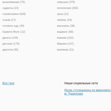
выпиливание (75)
ловушки (379)
гаджеты (13)
логические (282)
головоломки (928)
луна (12)
гольф (27)
любовь (63)
готовить еду (39)
магазины (38)
Гравити Фолс (12)
маджонг (69)
деньги (144)
макияж (102)
детские (174)
Макияж (147)
джунгли (30)
маникюр (21)
Все теги
Наши социальные сети
Резка столешницы из кварцевог
м. Тушинская