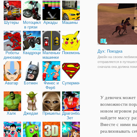
конкур матч в захватыв
окружающей среды. Игро
купить лошадей, которы
свои собственные атрибу
Шутеры
Мотоциклы
Аркады
Машины
в грязи
Дух: Поездка
Роботы
Квадроциклы
Маленькие
Покемоны
динозавры
машинки
Джейн на своем любимом
отправляется в путешес
сначала она должна пок
ранчо. Помогите девушке
вы увидите светящиеся 
которой нужно двигаться
Аватар
Бэтмен
Финес и
Супермен
всех этапов, героиня мо
Ферб
У девочек может 
возможности пор
новом игровом ра
Халк
Джедаи
Пришельцы
Драгонболл
найдете массу ра
Зет
Вместе с ними вы
реализовывать се