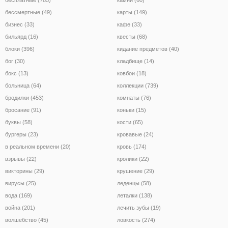
бессмертные (49)
карты (149)
бизнес (33)
кафе (33)
бильярд (16)
квесты (68)
блоки (396)
кидание предметов (40)
бог (30)
кладбище (14)
бокс (13)
ковбои (18)
больница (64)
коллекции (739)
бродилки (453)
комнаты (76)
бросание (91)
коньки (15)
буквы (58)
кости (65)
бургеры (23)
кровавые (24)
в реальном времени (20)
кровь (174)
взрывы (22)
кролики (22)
викторины (29)
крушение (29)
вирусы (25)
леденцы (58)
вода (169)
леталки (138)
война (201)
лечить зубы (19)
волшебство (45)
ловкость (274)