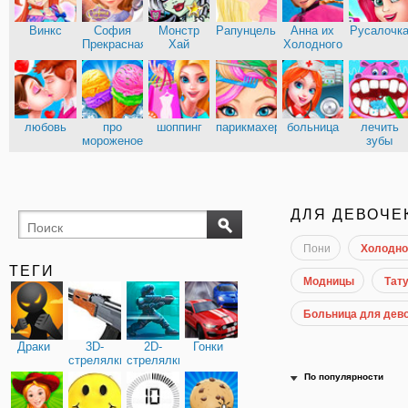
Винкс
София
Монстр
Рапунцель
Анна их
Русалочк
Прекрасная
Хай
Холодного
сердца
Эльза из
Кухня
Холодного
Сары
сердца
любовь
про
шоппинг
парикмахерские
больница
лечить
мороженое
зубы
доктор
ДЛЯ ДЕВОЧЕ
Пони
Холодно
ТЕГИ
Модницы
Тату
Больница для дев
Драки
3D-
2D-
Гонки
стрелялки
стрелялки
По популярности