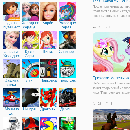
Тест: Какая ты Пони
Дружба
После просмотра мульт
"Май Литтл Пони" у кажд
девочки хоть раз, навер
промелькало желание за
Даша
Холодное
Барби
Эквестрия
пони. Ведь эти небольш
путешественница
сердце
герлз
9
1
создания знают о дружбе
больше остальных и сп
принести большую радо
Эльза из
Кухня
Винкс
Снайпер
Холодного
Сары
сердца
Прически Маленьких
Защита
Лук
Парковка
Троллфейс
Любите милых Пони и вн
замка
живет творческий челове
игра “Прически для мале
Пони” создана как раз дл
Милая Белла собралась 
28
5
ежегодный бал выпускни
Машина
Ниндзя
Драконы
Джипы
средней школы “Понивел
Ест
необходимо
Машину