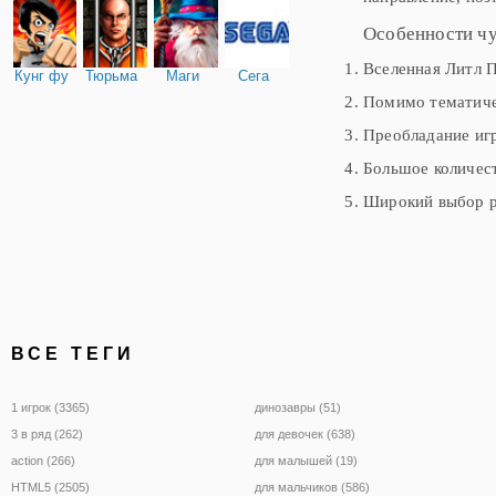
Особенности ч
Вселенная Литл 
Кунг фу
Тюрьма
Маги
Сега
Помимо тематиче
Преобладание игр
Большое количес
Широкий выбор р
ВСЕ ТЕГИ
1 игрок (3365)
динозавры (51)
3 в ряд (262)
для девочек (638)
action (266)
для малышей (19)
HTML5 (2505)
для мальчиков (586)