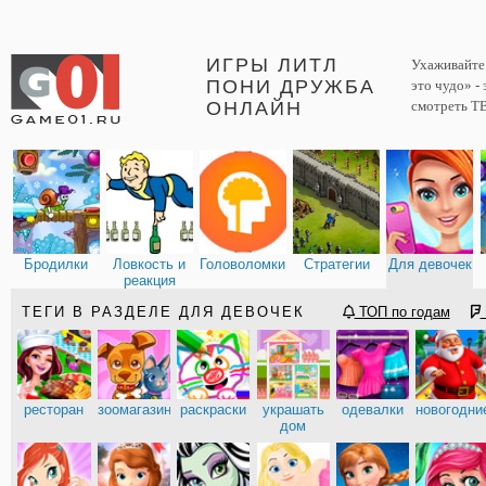
ИГРЫ ЛИТЛ
Ухаживайте 
ПОНИ ДРУЖБА
это чудо» -
ОНЛАЙН
смотреть ТВ
Бродилки
Ловкость и
Головоломки
Стратегии
Для девочек
реакция
ТЕГИ В РАЗДЕЛЕ ДЛЯ ДЕВОЧЕК
ТОП по годам
ресторан
зоомагазин
раскраски
украшать
одевалки
новогодни
дом