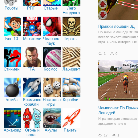
Роботы
РПГ
Старые
Лего
Ниндзяго
Прыжки лошади 3Д
Прыжки на лошади 3D яв
весело захватывающая 
Бен 10
Мстители
Человек-
Пираты
игра. Очень интересные
паук
езда игры увернуться вс
препятствия, чтобы выиг
1
0
но вы должны быть осто
если вы попали любые
препятствия вы
Стикмен
ГТА
Космос
Лабиринты
Бомба
Космические
Настольные
Корабли
корабли
игры
Чемпионат По Прыж
Лошадей
Игра, которая смешивае
аркадном стиле с
характеристиками модел
Арканоид
Огонь и
Акулы
Ракеты
Игра приносит опыт и э
вода
17
1