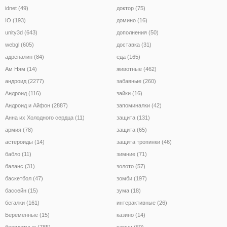
idnet (49)
доктор (75)
IO (193)
домино (16)
unity3d (643)
дополнения (50)
webgl (605)
доставка (31)
адреналин (84)
еда (165)
Ам Ням (14)
животные (462)
андроид (2277)
забавные (260)
Андроид (116)
зайки (16)
Андроид и Айфон (2887)
запоминалки (42)
Анна их Холодного сердца (11)
защита (131)
армия (78)
защита (65)
астероиды (14)
защита тропинки (46)
бабло (11)
зимние (71)
баланс (31)
золото (57)
баскетбол (47)
зомби (197)
бассейн (15)
зума (18)
бегалки (161)
интерактивные (26)
Беременные (15)
казино (14)
бесплатные (785)
камни (60)