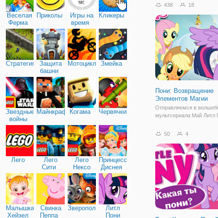
438
18
Веселая
Приколы
Игры на
Кликеры
Ферма
время
Стратегия
Защита
Мотоциклы
Змейка
башни
Пони: Возвращение
Элементов Магии
Отправляемся в волшеб
Звездные
Майнкрафт
Когама
Червячки
мультсериала Май Литл 
войны
онлайн игре "Пони: Воз
Элементов Магии". Это 
50
4
игра в жанре бродилки, в
вы встретите всех главн
вышеуказанного мультсе
Лего
Лего
Лего
Принцессы
Для
Сити
Нексо
Диснея
Найтс
Малышка
Свинка
Зверополис
Литл
Хейзел
Пеппа
Пони