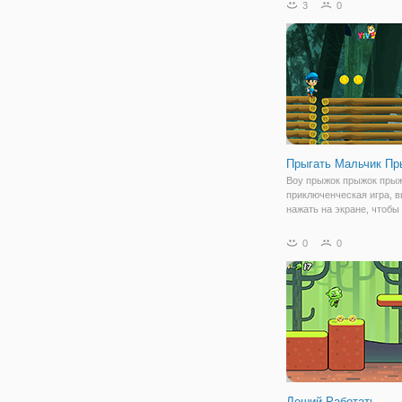
3
0
Прыгать Мальчик Пр
Boy прыжок прыжок пры
приключенческая игра, 
нажать на экране, чтобы
мальчику прыгать так дол
вы можете. Избегайте ш
0
0
вашем пути. Вы можете
потренировать свою реа
этой игре.
Леший Работать