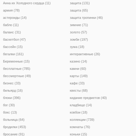
Анна их Холодного сердца (11)
защита (131)
армия (78)
защита (65)
астероиды (14)
защита тропинки (46)
бабло (11)
зимние (71)
баланс (31)
золото (57)
баскетбол (47)
зомби (197)
бассейн (15)
зума (18)
бегалки (161)
интерактивные (26)
Беременные (15)
казино (14)
бесплатные (785)
камни (60)
бессмертные (49)
карты (149)
бизнес (33)
кафе (33)
бильярд (16)
квесты (68)
блоки (396)
кидание предметов (40)
бог (30)
кладбище (14)
бокс (13)
ковбои (18)
больница (64)
коллекции (739)
бродилки (453)
комнаты (76)
бросание (91)
коньки (15)