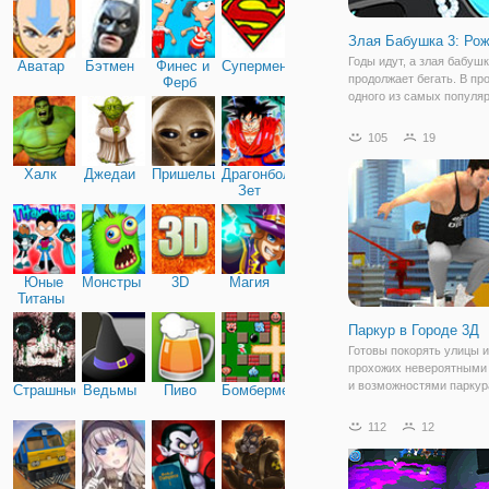
Злая Бабушка 3: Ро
Годы идут, а злая бабуш
Аватар
Бэтмен
Финес и
Супермен
продолжает бегать. В пр
Ферб
одного из самых популя
любимых раннеров, мы
представляем следующу
105
19
"Злая Бабушка 3: Рождес
Теперь побег из психиат
Халк
Джедаи
Пришельцы
Драгонболл
клиники навеян
Зет
Юные
Монстры
3D
Магия
Титаны
Паркур в Городе 3Д
Готовы покорять улицы и
прохожих невероятными
и возможностями паркур
Страшные
Ведьмы
Пиво
Бомбермен
скорее присоединяйтесь
игру "Паркур в Городе 3Д
112
12
увлекательная и веселая
жанре "бегалки" и "паркур