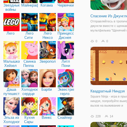
Звездные
Майнкрафт
Когама
Червячки
войны
Спасение Из Джунгл
Отправляйтесь в тропич
джунгли вместе с щенка
мультфильма "Щенячий 
Лего
Лего
Лего
Принцессы
в онлайн игре "Щенячий
Сити
Нексо
Диснея
патруль:Спасение Из Джу
0
0
Найтс
По сюжетной линии, Зик 
мальчик, который являе
команды и в
Малышка
Свинка
Зверополис
Литл
Хейзел
Пеппа
Пони
Дружба
Даша
Холодное
Барби
Эквестрия
Квадратный Ниндзя
путешественница
сердце
герлз
Square Ninja - игра в пры
ниндзя, попробуйте выиг
вызов на выживание и
разблокировать все уров
Когда вы станете ниндзя
228
14
Эльза из
Кухня
Винкс
Снайпер
получите отличный опыт
Холодного
Сары
многими игровыми уров
сердца