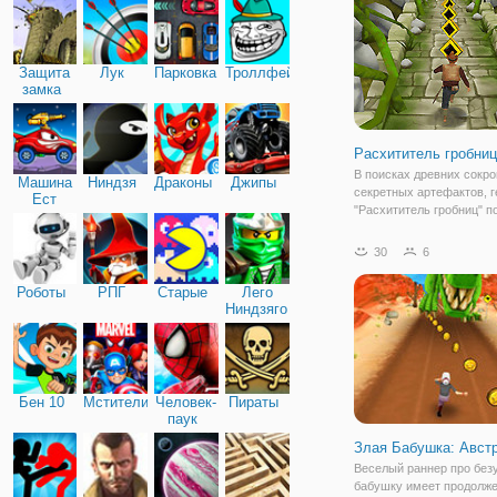
опасными ловушками.
Защита
Лук
Парковка
Троллфейс
замка
Расхититель гробниц
В поисках древних сокр
Машина
Ниндзя
Драконы
Джипы
секретных артефактов, г
Ест
"Расхититель гробниц" п
Машину
разных точках планеты. 
разгадка и поиски практ
30
6
увенчались успехом, те
нашел место захоронени
Роботы
РПГ
Старые
Лего
осталось
Ниндзяго
Бен 10
Мстители
Человек-
Пираты
паук
Злая Бабушка: Авст
Веселый раннер про бе
бабушку имеет продолже