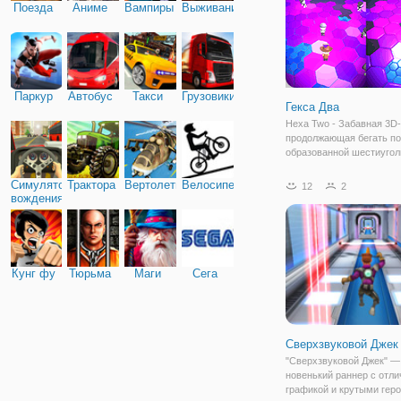
Поезда
Аниме
Вампиры
Выживание
Паркур
Автобус
Такси
Грузовики
Гекса Два
Hexa Two - Забавная 3D-
продолжающая бегать по
образованной шестиугол
которые просто упадут, к
кто-то прикоснется к ним
Симулятор
Трактора
Вертолеты
Велосипед
12
2
Выберите режим игры дл
вождения
или двух игроков, играйт
одном
Кунг фу
Тюрьма
Маги
Сега
Сверхзвуковой Джек
"Сверхзвуковой Джек" —
новенький раннер с отли
графикой и крутыми гер