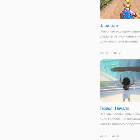
Злой Батя
Помогите молодому пар
убежать от злой папа ег
Если злой папа поймает 
бутылку самогона отвлеч
время, и помочь вам беж
11
2
Геракл: Начало
Все мы наслышаны о под
силе Геракла, но возмож
имеете полного предста
его юношеских годах. Он
"Геракл: Начало" измени
0
0
положение. Ведь здесь 