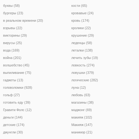
буквы (58)
кости (65)
бургеры (23)
кровавые (24)
в реальном времени (20)
кровь (174)
взрывы (22)
кролики (22)
викторины (29)
крушение (29)
вирусы (25)
леденцы (58)
вода (169)
леталки (138)
война (201)
лечить зубы (19)
волшебство (45)
ловкость (274)
выпиливание (75)
ловушки (379)
гаджеты (13)
логические (282)
головоломки (928)
луна (12)
гольф (27)
любовь (63)
готовить еду (39)
магазины (38)
Гравити Фолс (12)
маджонг (69)
деньги (144)
макияж (102)
детские (174)
Макияж (147)
джунгли (30)
маникюр (21)