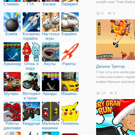
онлайн игре "Злая Бабуш
Стикмен
ГТА
Космос
Лабиринты
Австралия". Это одна и
и популярных флеш игр 
0
0
бегалки не только нами, 
геймерами с разных уго
страны. По сюжету,
Бомба
Космические
Настольные
Корабли
корабли
игры
Арканоид
Огонь и
Акулы
Ракеты
Джонни Триггер
вода
У вас есть все необходи
чтобы уничтожить подз
мафии Меньше разговор
больше пуль.
Шутеры
Мотоциклы
Аркады
Машины
17
2
в грязи
Роботы
Квадроциклы
Маленькие
Покемоны
динозавры
машинки