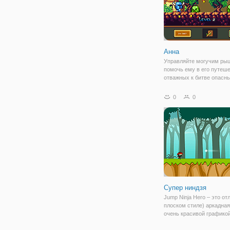
Анна
Управляйте могучим ры
помочь ему в его путеш
отважных к битве опасн
монстров в этой кликер -
приключенческая игра.
0
0
Супер ниндзя
Jump Ninja Hero – это от
плоском стиле) аркадная
очень красивой графикой
идеально подходит для 
устройств.