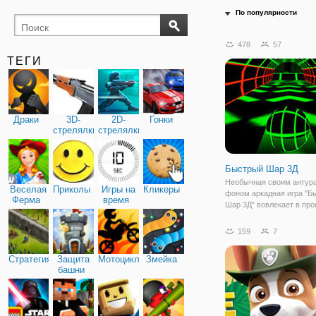
По популярности
478
57
ТЕГИ
Драки
3D-
2D-
Гонки
стрелялки
стрелялки
Быстрый Шар 3Д
Необычная своим антур
Веселая
Приколы
Игры на
Кликеры
фоном аркадная игра "Б
Ферма
время
Шар 3Д" вовлекает в про
первых минут. Уровни б
проходить в темном про
159
7
где неожиданно будут п
неоновые стены, перегор
Стратегия
Защита
Мотоциклы
Змейка
мосты и т.д.
башни