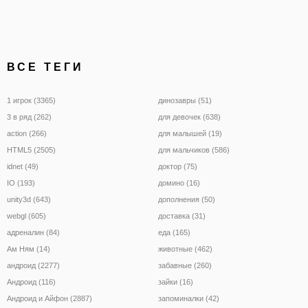
ВСЕ ТЕГИ
1 игрок (3365)
динозавры (51)
3 в ряд (262)
для девочек (638)
action (266)
для малышей (19)
HTML5 (2505)
для мальчиков (586)
idnet (49)
доктор (75)
IO (193)
домино (16)
unity3d (643)
дополнения (50)
webgl (605)
доставка (31)
адреналин (84)
еда (165)
Ам Ням (14)
животные (462)
андроид (2277)
забавные (260)
Андроид (116)
зайки (16)
Андроид и Айфон (2887)
запоминалки (42)