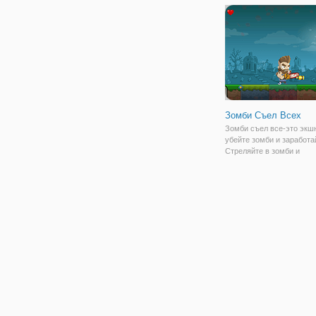
отправитесь в удивител
приключения
Зомби Съел Всех
Зомби съел все-это экшн
убейте зомби и заработа
Стреляйте в зомби и
перепрыгивайте ловушки