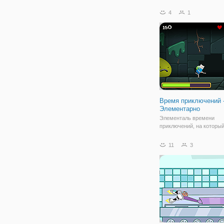
Шпион по имени Джек пр
спецоперацию на секрет
4
1
лаборатории врага. Но, у
обнаружили и решили с 
расправиться. Джека
Время приключений 
Элементарно
Элементаль времени
приключений, на которы
очень надеемся, что вы 
пойдете, потому что нам
11
3
весело с ним. Не волнуйт
как здесь и сейчас мы у
что делать, убедившись,
играете в эту игру с