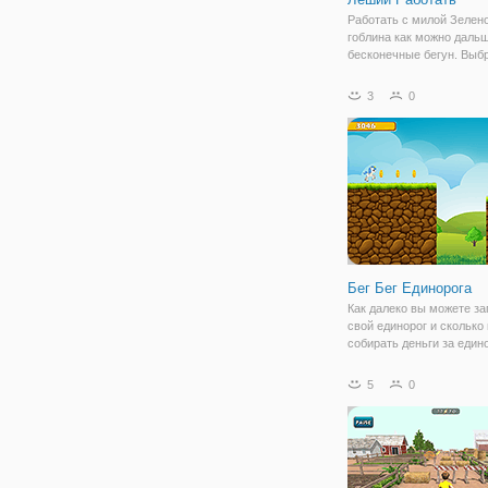
Работать с милой Зелен
гоблина как можно даль
бесконечные бегун. Выб
бонусное золото и ешь м
чтобы выполнить в возд
3
0
прыгает. Прыгайте с пл
на платформу. Не упасть 
Бег Бег Единорога
Как далеко вы можете за
свой единорог и сколько
собирать деньги за един
Давайте играть в эту игр
собирать деньги столько
5
0
и преодолеть дистанцию 
можно больше.