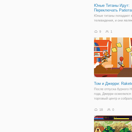
Юные Титаны Идут:
Переключать Работа
Юные титаны попадают 
телевидения, и они явля
персонажами, которые л
контролируют. Тем не ме
9
1
этой игре они должны со
монеты в сложном забег
раз, когда вы возвращае
меню "Пуск",
Том и Джерри: Rake
После отпуска бурного Н
года, Джерри осмелился
торговый центр и собрат
поставки. В поисках сыр
вкусностей, он обнаружи
18
0
неиспользованный петар
решил использовать его 
качестве