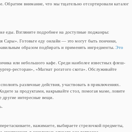
ие. Обратим внимание, что мы тщательно отсортировали каталог
вке еды. Взгляните подробнее на доступные поджанры:
я Сары». Готовьте еду онлайн — это могут быть пончики,
 правильным образом подбирать и применять ингредиенты.
Это
инчика или небольшого кафе. Среди наиболее известных флеш-
Бургер-ресторан», «Магнат рогатого скота». Обслуживайте
исполнять различные действия, участвовать в приключениях.
Ходите за продуктами, накрывайте стол, помогая маме, ловите
е другие интересные вещи.
ь.
еретаскиваете, нажимаете, выбираете стрелочкой предметы,
ь инструкция, в некоторых случаях она встроена