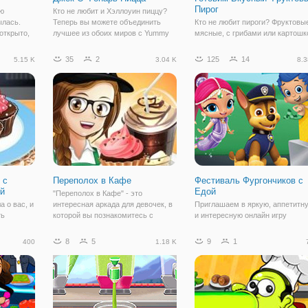
Пирог
ою
Кто не любит и Хэллоуин пиццу?
ылась.
Теперь вы можете объединить
Кто не любит пироги? Фруктовы
открыто,
лучшее из обоих миров с Yummy
мясные, с грибами или картошк
ены все
Джек o фонарь пицца. Узнайте, как
каждый из них имеет
ь по
приготовить это праздничное
неповторимый вкус. Если вам
35
2
125
14
5.15 K
3.04 K
8.3
ир
блюдо онлайн. Затем возьмите
интересно научиться готовить
а -
ваши мама или папа и опробовать
один из рецептов сладкого пиро
рецепт в
то присоединяйтесь в игру
"Готовим Вкусный
 с
Переполох в Кафе
Фестиваль Фургончиков с
й
Едой
"Переполох в Кафе" - это
а о вас, и
интересная аркада для девочек, в
Приглашаем в яркую, аппетитн
ть
которой вы познакомитесь с
и интересную онлайн игру
ы
Тейлор. Случилось так, что она
"Фестиваль Фургончиков с Едой
устроилась в новую кофейню
Это простая игра для взрослых 
8
5
9
1
400
1.18 K
ссказать
баристой, и в аркаде мы поможем
детей, разработанная в жанре
торый она
сделать ее трудовые будни
аркады. Здесь вы встретите так
ксы любят
веселее и проще. В
знакомых персонажей
мультсериалов, как