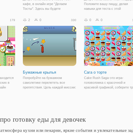
кафе, в онлайн игре "Делаем
Положите вашу пиццу, делая
Тосты". Здесь вы будете
навыки для теста с этой
одновременно в роли владельца и
захватывающей игра. После
повара, который будет угощать
заказа вашего клиента, работат
2
0
0
0
179
330
своих посетителей лучшими
быстро, чтобы создать и
тостами. Проверьте, сможете ли
приготовить идеальную пиццу. 
вы идти в ногу со
будьте внимательны,
Бумажные крылья
Сага о торте
находится
Попробуйте на бумажном
Cake Rush Saga-это игра-
ских в
самолетике перелететь все
головоломка с красочной и
зайн
препятствия. Цель каждой миссии:
красивой графикой, соберите т
согласно
добраться до пункта назначения.
или более одинаковых торта.
Удачной игры!
про готовку еды для девочек
атмосфера кухни или пекарни, яркие события и увлекательные за