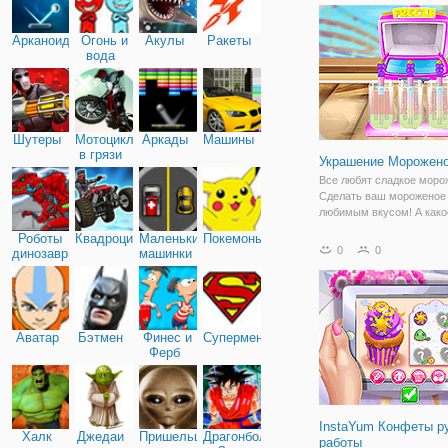
будет очень забавно, а 
узнаете
Арканоид
Огонь и
Акулы
Ракеты
вода
Шутеры
Мотоциклы
Аркады
Машины
в грязи
Украшение Морожено
Все любят сладкое моро
Сделать ваш мороженое
любимым вкусом! А како
мороженое вы хотите сд
Роботы
Квадроциклы
Маленькие
Покемоны
сегодня? Многие ингред
0
0
динозавры
машинки
приготовления морожено
забрать некоторые свеж
фрукты... в конце игры,
Аватар
Бэтмен
Финес и
Супермен
Ферб
InstaYum Конфеты р
Халк
Джедаи
Пришельцы
Драгонболл
работы