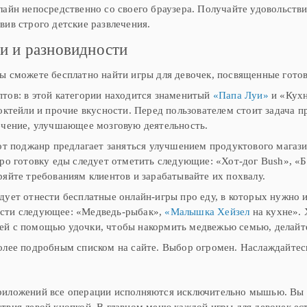
лайн непосредственно со своего браузера. Получайте удовольств
вив строго детские развлечения.
и и разновидности
ы сможете бесплатно найти игры для девочек, посвященные гото
тов: в этой категории находится знаменитый
«Папа Луи»
и «Кухн
коктейли и прочие вкусности. Перед пользователем стоит задача
чение, улучшающее мозговую деятельность.
тот поджанр предлагает заняться улучшением продуктового магаз
про готовку еды следует отметить следующие: «Хот-дог Bush», «
ряйте требованиям клиентов и зарабатывайте их похвалу.
дует отнести бесплатные онлайн-игры про еду, в которых нужно 
сти следующее: «Медведь-рыбак»,
«Малышка Хейзел
на кухне». 
ей с помощью удочки, чтобы накормить медвежью семью, делайт
олее подробным списком на сайте. Выбор огромен. Наслаждайтес
риложений все операции исполняются исключительно мышью. Вы п
твия левой кнопкой. В главном меню каждой игры для девочек ест