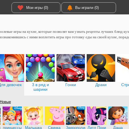
Мои игры (0)
Вы играли (0)
олевые игры на кухне, которые позволят вам узнать рецепты лучших блюд кух
познакомившись с ними воплотить игры про готовку еды на своей кухне, порад
Для девочек
3 в ряд и
Гонки
Драки
Стр
шарики
Новые
е
принцессы
Малышка
Свинка
Зверополис
Литл Пони
Даша