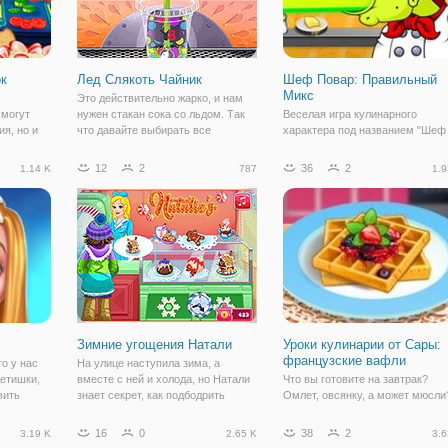
к
Лед Слякоть Чайник
Шеф Повар: Правильный
Микс
Это действительно жарко, и нам
 могут
нужен стакан сока со льдом. Так
Веселая игра кулинарного
я, но и
что давайте выбирать все
характера под названием "Шеф
одит в
ингредиенты и приготовить чашку
Повар: Правильный Микс"
й
вкусного сока с собственного
отличное подтверждение того, ч
12
2
36
2
1.14 K
787
1.9
Это
украшения.
как важно в кулинарии грамотно
ная
сочетать ингредиенты. Ведь да
в
незначительный пучок зелени
может как придать
Зимние угощения Натали
Уроки кулинарии от Сары:
французские вафли
то у нас
На улице наступила зима, а
детишки,
вместе с ней и холода, но Натали
Что вы готовите на завтрак?
вить
знает секрет, как подбодрить
Омлет, овсянку, а может мюсли
авайте
своих клиентов и согреть их
Ничего не имеем против набора
 и
сердца. В онлайн игре "Зимние
классических завтраков, но есл
16
0
38
2
3.19 K
2.65 K
3.6
ми. Это
угощения Натали" вы составите
захочется порадовать себя с