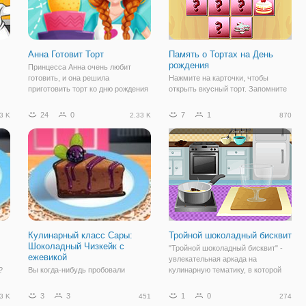
Анна Готовит Торт
Память о Тортах на День
рождения
Принцесса Анна очень любит
готовить, и она решила
Нажмите на карточки, чтобы
приготовить торт ко дню рождения
открыть вкусный торт. Запомните
для своего лучшего друга. Давайте
его, чтобы вы могли сопоставить
то
вместе поможем нашей красотке,
его с аналогичными картами.
24
0
7
1
3 K
2.33 K
870
испечь самый вкусный торт.
Соберите все карты на доске,
же
Сначала необходимо помочь Анне
чтобы завершить уровень.
переодеться,
Переверните карты, подберите
пирожные и
Кулинарный класс Сары:
Тройной шоколадный бисквит
Шоколадный Чизкейк с
"Тройной шоколадный бисквит" -
ежевикой
увлекательная аркада на
?
Вы когда-нибудь пробовали
кулинарную тематику, в которой
шоколадный чизкейк с ежевикой?
вы научитесь готовить
и
Звучит аппетитно, не правда ли?
шоколадный бисквит. Суть игры
3
3
1
0
3 K
451
274
Если вы оказались в списке
заключается в том, что вам нужно