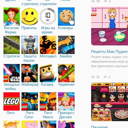
39
3
стрелялки
стрелялки
Веселая
Приколы
Игры на
Кликеры
Ферма
время
Рецепты Мам Пудинг
Стратегия
Защита
Мотоциклы
Змейка
Рецепт мамы пудинг-это
башни
образовательные игры к
Как приготовить вкусны
под названием пудинг. В
между банановый пудинг
11
2
пудинг. Подготовить все
Звездные
Майнкрафт
Когама
Червячки
ингредиенты, чтобы сде
войны
пудинг смесь в
Лего
Лего
Лего
Принцессы
Сити
Нексо
Диснея
Найтс
Пиццерия