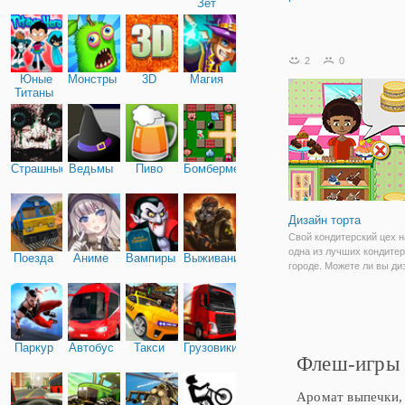
Зет
2
0
Юные
Монстры
3D
Магия
Титаны
Страшные
Ведьмы
Пиво
Бомбермен
Дизайн торта
Свой кондитерский цех 
одна из лучших кондитер
Поезда
Аниме
Вампиры
Выживание
городе. Можете ли вы ди
выбрали торты клиента 
их хочет?
Паркур
Автобус
Такси
Грузовики
Флеш-игры 
Аромат выпечки, 