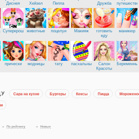
Диснея
Хейзел
Пеппа
Дружба
путешестве
а
Суперкрошки
животные
поцелуи
Макияж
готовить
маникюр
еду
прически
модницы
тату
пасхальные
Салон
Беременны
Красоты
ДУ
Сара на кухне
Бургеры
Кексы
Пицца
Морожено
ни
По рейтингу
Новые