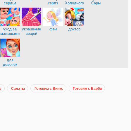
нница
сердце
герлз
Холодного
Сары
сердца
уход за
украшение
феи
доктор
малышами
вещей
е
для
девочек
е
Салаты
Готовим с Винкс
Готовим с Барби