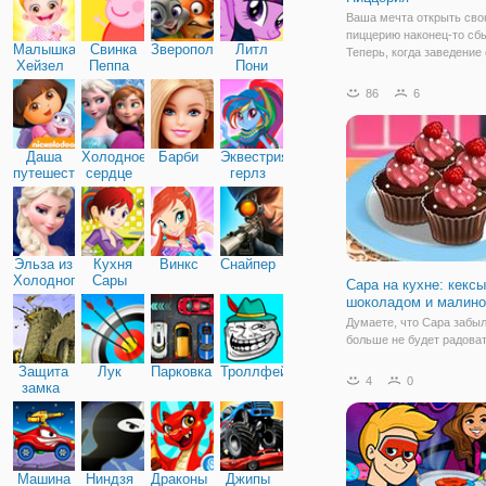
Ваша мечта открыть св
пиццерию наконец-то сб
Малышка
Свинка
Зверополис
Литл
Теперь, когда заведение 
Хейзел
Пеппа
Пони
персонал нанят, и пройд
Дружба
проверки, можно работат
86
6
полной. Погрузитесь в м
вкусной кулинарии. Пицц
пожалуй еда, которая
Даша
Холодное
Барби
Эквестрия
путешественница
сердце
герлз
Эльза из
Кухня
Винкс
Снайпер
Холодного
Сары
Сара на кухне: кексы
сердца
шоколадом и малино
Думаете, что Сара забыл
больше не будет радова
вкусными рецептами? В
Защита
Лук
Парковка
Троллфейс
ошибаетесь, Сара снова
4
0
замка
возвращается, чтобы ра
вам о новом рецепте, ко
недавно опробовала. Ке
практически все,
Машина
Ниндзя
Драконы
Джипы