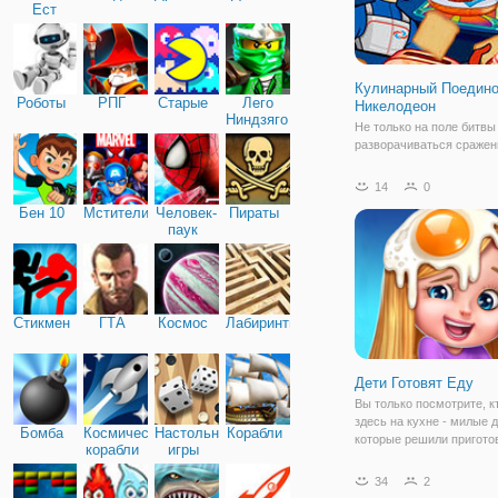
Ест
Машину
Кулинарный Поедино
Роботы
РПГ
Старые
Лего
Никелодеон
Ниндзяго
Не только на поле битвы
разворачиваться сражени
на кухне, как это происх
онлайн игре "Кулинарны
14
0
Поединок Никелодеон". 
Бен 10
Мстители
Человек-
Пираты
увлекательная и красоч
паук
аркада, представленная 
мультяшной графике, в
Стикмен
ГТА
Космос
Лабиринты
Дети Готовят Еду
Вы только посмотрите, к
здесь на кухне - милые 
Бомба
Космические
Настольные
Корабли
которые решили пригото
корабли
игры
разные вкусняшности. Д
поможем детям на кухне
34
2
приготовим в месте с ни