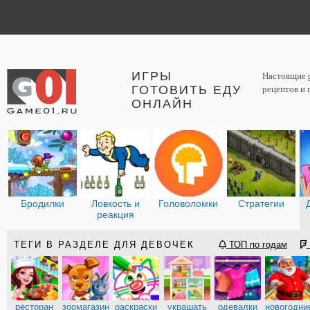
ИГРЫ
Настоящие р
ГОТОВИТЬ ЕДУ
рецептов и 
ОНЛАЙН
Бродилки
Ловкость и
Головоломки
Стратегии
реакция
ТЕГИ В РАЗДЕЛЕ ДЛЯ ДЕВОЧЕК
ТОП по годам
ресторан
зоомагазин
раскраски
украшать
одевалки
новогодни