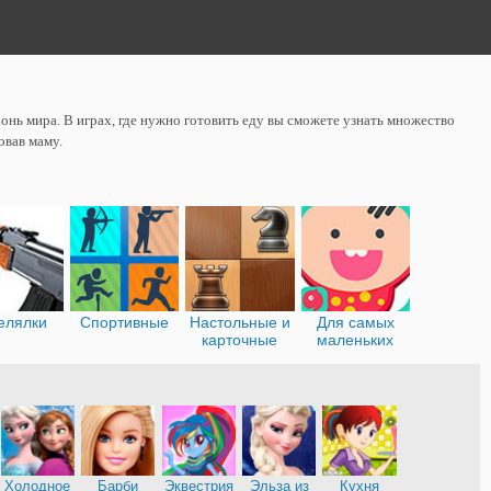
онь мира. В играх, где нужно готовить еду вы сможете узнать множество
овав маму.
елялки
Спортивные
Настольные и
Для самых
карточные
маленьких
Холодное
Барби
Эквестрия
Эльза из
Кухня