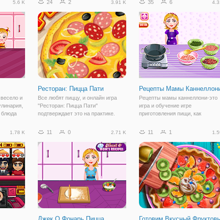
24
2
35
6
5.6 K
3.91 K
4.3
Ресторан: Пицца Пати
Рецепты Мамы Каннеллон
 весело и
Все любят пиццу, и онлайн игра
Рецепты мамы каннеллони-это
улинария,
"Ресторан: Пицца Пати"
игра и обучение игре
е блюда
подтверждает это на практике.
приготовления пищи, как
ыбрать
Ведь иначе как объяснить такой
приготовить каннеллони,
 или
поток посетителей, которые
цилиндрического типа лазаньи, 
11
0
11
1
1.78 K
2.71 K
1.5
ежедневно приходят к вам в
правило, подают запеченными 
лать
заведение за аппетитным
начинкой и покрытые соусом
угощением? И в этой игре
итальянской кухни. Во-первых,
Джек O Фонарь Пицца
Готовим Вкусный Фруктов