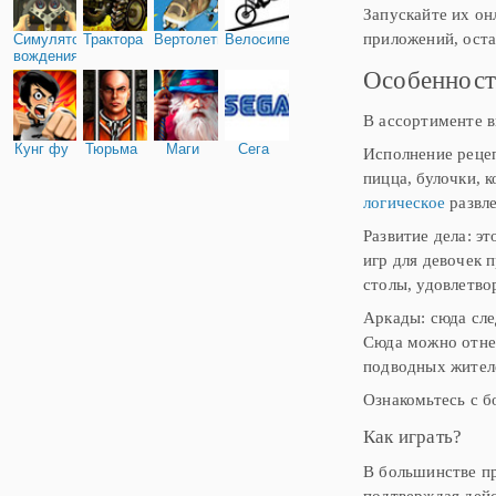
Запускайте их он
приложений, оста
Симулятор
Трактора
Вертолеты
Велосипед
вождения
Особенност
В ассортименте в
Кунг фу
Тюрьма
Маги
Сега
Исполнение рецеп
пицца, булочки, 
логическое
развле
Развитие дела: э
игр для девочек 
столы, удовлетво
Аркады: сюда сле
Сюда можно отне
подводных жител
Ознакомьтесь с б
Как играть?
В большинстве п
подтверждая дейс