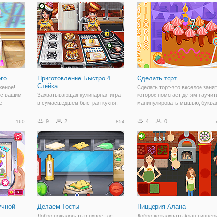
вы еще
компанию девушке и вместе с ней
самого утра или в любой другой
будете
день, то можно научиться готов
го
Приготовление Быстро 4
Сделать торт
Стейка
женое!
Сделать торт-это веселое занят
 с вашим
Захватывающая кулинарная игра
которое помогает детям научит
е
в сумасшедшем быстрая кухня.
манипулировать мышью, буква
елать
Готовить пищу для клиентов и
и цифрами от одного до десяти!
иенты для
стать лучшим шеф-повар
Дети могут создавать
9
2
4
0
160
854
го и
приготовления игры переполох в
собственные торты, выбирая
ие
мире. Готовить и обслуживать,
цвета глазури, украшения конфе
чтобы сделать ваших клиентов
веселые
счастливыми!
учной
Делаем Тосты
Пиццерия Алана
Добро пожаловать в новое тост-
Добро пожаловать Алан пиццери