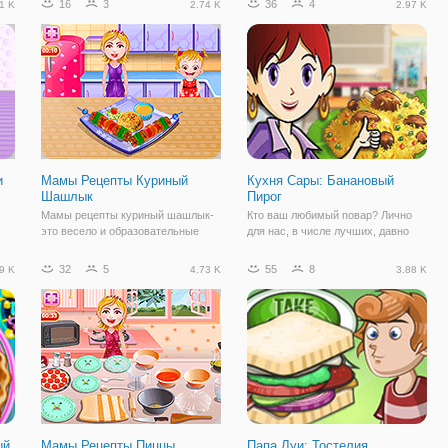
16
3
36
4
1 K
2.74 K
2.97 K
и
Мамы Рецепты Куриный
Кухня Сары: Банановый
Шашлык
Пирог
Мамы рецепты куриный шашлык-
Кто ваш любимый повар? Лично
это весело и образовательные
для нас, в числе лучших, давно
игры приготовления Как сделать
уже Сара. Ведь каких только она
как
куриный шашлык! Чтобы сделать
не знает рецептов. Например,
32
5
55
8
9 K
4.73 K
3.88 K
с
куриный шашлык, сначала нужно
сегодня блюдом дня станет
сделать пасту путем измельчения
Банановый пирог, который вы
чеснока, имбиря, апельсина
можете научиться готовить в
тертая цедра
аркаде онлайн
ый
Мамы Рецепты Пиццы
Папа Луи: Тостелия