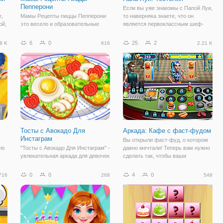
Пепперони
Если вы уже знакомы с Папой Луи,
е,
Мамы Рецепты пиццы Пепперони
то наверняка знаете, что он
ой,
это весело и образовательные
является первоклассным шеф-
игры приготовления, Как сделать
поваром, который каждый год
пиццу Пепперони! Начала делать
открывает все новые и новые
6
0
25
2
8 K
616
2.21 K
тесто для пиццы! Предварительно
заведения. Но онлайн игра "Папа
га,
разогрейте духовку до 214 Ф.
Луи: Тостелия" - это онлайн
добавьте воду, соль и дрожжи в
аркада, которая
мерный
Тосты с Авокадо Для
Аркада: Кафе с фаст-фудом
Инстаграм
Вы открыли фаст-фуд, о котором
ую
"Тосты с Авокадо Для Инстаграм" -
давно мечтали! Теперь вам нужно
увлекательная аркада для девочек
сделать так, чтобы ваши
".
в кулинарном стиле. Здесь вы
посетители были довольны и
и
будете готовить тосты из авокадо,
готовить для них лучшие
0
0
4
0
716
268
548
не столько для того, чтобы съесть
угощения. Игра представляет
их
их, а для того, чтобы выложить
собой аркаду в кулинарном стиле,
красивые фотографии в
поэтому от вас