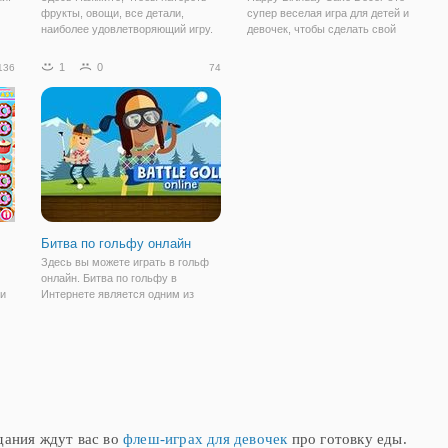
фрукты, овощи, все детали,
супер веселая игра для детей и
наиболее удовлетворяющий игру.
девочек, чтобы сделать свой
Для одного игрока и
собственный торт в форме
ь
многопользовательские режимы с
сердца! Вкусный торт ко дню
1
0
136
74
100+ уровней. Наслаждайтесь
рождения уже сладок, но он еще
Но
популярные игры.
слаще, когда вы создаете его
самостоятельно!
Битва по гольфу онлайн
Здесь вы можете играть в гольф
онлайн. Битва по гольфу в
ри
Интернете является одним из
наших выбранных два игрока
игры.
дания ждут вас во
флеш-играх для девочек
про готовку еды.