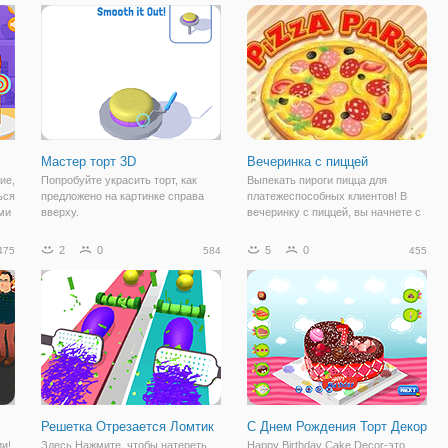
счастливцев, познавших вкус
повторять простые действия и
ить
этого десерта, мы вам завидуем.
учиться готовить
Ведь после игры "Кулинарный
класс Сары:
Мастер торт 3D
Вечеринка с пиццей
ие,
Попробуйте украсить торт, как
Выпекать пироги пицца для
ься
предложено на картинке справа
платежеспособных клиентов! В
ми
вверху.
вечеринку с пиццей, вы начнете с
Маргарита и Маринара рецепты.
Вы должны закончить успешного
2
0
5
0
475
584
455
дня смешивать помидоры,
т,
Моцарелла, базилик и орегано.
Затем, открывайте
Решетка Отрезается Ломтик
С Днем Рождения Торт Декор
и!
Здесь Нажмите, чтобы натереть
Happy Birthday Cake Decor-это