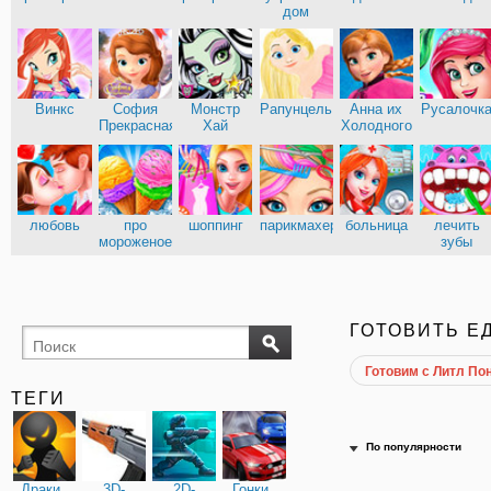
дом
Винкс
София
Монстр
Рапунцель
Анна их
Русалочк
Прекрасная
Хай
Холодного
сердца
любовь
про
шоппинг
парикмахерские
больница
лечить
мороженое
зубы
ГОТОВИТЬ Е
Готовим с Литл По
ТЕГИ
По популярности
Драки
3D-
2D-
Гонки