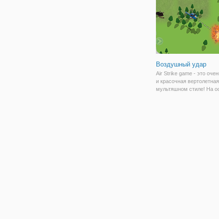
остановить
Воздушный удар
Air Strike game - это оче
и красочная вертолетная
мультяшном стиле! На о
нашумевшей игры SNES,
Strike. В этой игре вы д
завершить свои миссии 
свою родину! Действие 