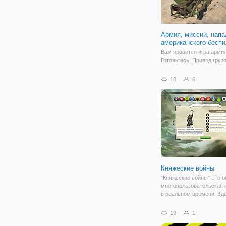
Армия, миссии, нап
американского беспи
Вам нравится игра арми
Готовьтесь! Привод груз
большой ракеты и стреля
вражеской базе! Армия, 
18
6
нападения американског
беспилотника имеет все
задачи, которые приведу
гарантии нам землю,
Княжеские войны
"Княжеские войны"-это 
многопользовательская 
в реальном времени. Зд
погрузитесь в мир Средн
Основной геймплей закл
19
1
сражении между нескол
кланами. Как и в любой