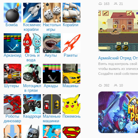
битве. В данной игре вы 
163
21
забавных свиней и може
им победить в битве про
Бомба
Космические
Настольные
Корабли
корабли
игры
Арканоид
Огонь и
Акулы
Ракеты
Армейский Отряд От
вода
Взять под контроль свой
чтобы выжить из эпичес
Создайте свой собствен
и стратегически двигать
захватить день.
Шутеры
Мотоциклы
Аркады
Машины
392
10
в грязи
Роботы
Квадроциклы
Маленькие
Покемоны
динозавры
машинки