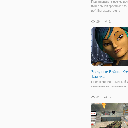
Приглашаем в новую ио 
пиксельной графике "Ва
ио". Вы окажетесь в
Средневековье, в те вре
когда была повышенная
28
1
конкуренция на земли и 
выживание. Персонаж иг
предводителем своей
Звёздные Войны: Ко
Тактика
Приключения в далекой-
галактике не заканчиваю
никогда. И этот факт по
онлайн игра "Звёздные В
61
5
Командная Тактика". Это
бесплатный флеш, разр
по мотивам и в стиле
фантастической