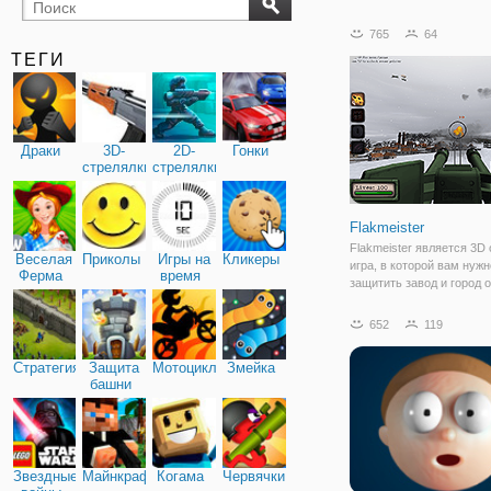
бильярд
карты
765
64
ТЕГИ
Драки
3D-
2D-
Гонки
стрелялки
стрелялки
Flakmeister
Flakmeister является 3D
Веселая
Приколы
Игры на
Кликеры
игра, в которой вам нужн
Ферма
время
защитить завод и город о
воздушных налетов. Вы 
частью императорской
652
119
серебряной армии, кото
случается, проигрывают 
Стратегия
Защита
Мотоциклы
Змейка
Сможете ли вы пережить
башни
Звездные
Майнкрафт
Когама
Червячки