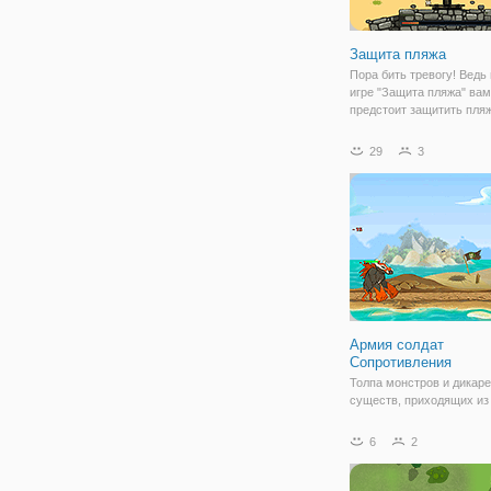
Защита пляжа
Пора бить тревогу! Ведь
игре "Защита пляжа" вам
предстоит защитить пляж
вторжения противников,
хотят захватить вашу ба
29
3
территории. Эта игра из
"защита тропинки", вдох
военной
Армия солдат
Сопротивления
Толпа монстров и дикар
существ, приходящих из 
мира начали вторжение 
и убивают людей. После
6
2
надежда страны-это... вы 
находитесь в команде к
супер солдат, которые м