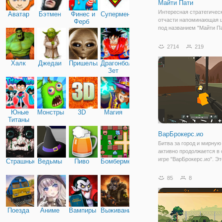
Майти Пати
Интересная стратегическ
Аватар
Бэтмен
Финес и
Супермен
отчасти напоминающая 
Ферб
под названием "Майти П
завлекает в игровой про
первых минут, поэтому б
2714
219
осторожны. История рас
о баталиях между моло
Халк
Джедаи
Пришельцы
Драгонболл
воином Адамом с
Зет
Юные
Монстры
3D
Магия
Титаны
ВарБрокерс.ио
Битва за город и мирную
активно продолжается в
игре "ВарБрокерс.ио". Эт
Страшные
Ведьмы
Пиво
Бомбермен
многопользовательская 
игра, в которой вам пред
85
8
сыграть за персонажа с
прямоугольной головой 
формами. Он вооружен 
Поезда
Аниме
Вампиры
Выживание