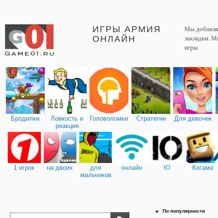
ИГРЫ АРМИЯ
Мы добавляе
ОНЛАЙН
закладки. М
игры.
Бродилки
Ловкость и
Головоломки
Стратегии
Для девочек
реакция
1 игрок
на двоих
для
онлайн
IO
Когама
мальчиков
По популярности