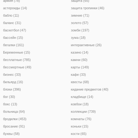
армия (78)
защита (65)
астероиды (14)
защита тропинки (46)
бабло (11)
зимние (71)
баланс (31)
золото (57)
баскетбол (47)
зомби (197)
бассейн (15)
зума (18)
бегалки (161)
интерактивные (26)
Беременные (15)
казино (14)
бесплатные (785)
камни (60)
бессмертные (49)
карты (149)
бизнес (33)
кафе (33)
бильярд (16)
квесты (68)
блоки (396)
кидание предметов (40)
бог (30)
кладбище (14)
бокс (13)
ковбои (18)
больница (64)
коллекции (739)
бродилки (453)
комнаты (76)
бросание (91)
коньки (15)
буквы (58)
кости (65)