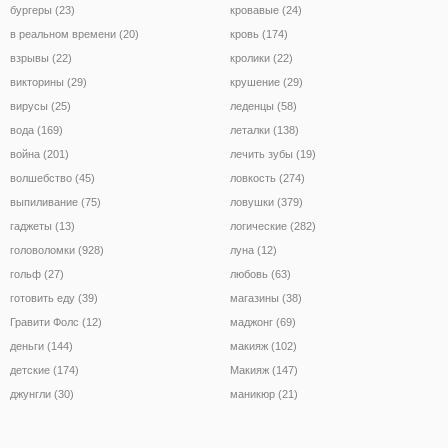
бургеры (23)
кровавые (24)
в реальном времени (20)
кровь (174)
взрывы (22)
кролики (22)
викторины (29)
крушение (29)
вирусы (25)
леденцы (58)
вода (169)
леталки (138)
война (201)
лечить зубы (19)
волшебство (45)
ловкость (274)
выпиливание (75)
ловушки (379)
гаджеты (13)
логические (282)
головоломки (928)
луна (12)
гольф (27)
любовь (63)
готовить еду (39)
магазины (38)
Гравити Фолс (12)
маджонг (69)
деньги (144)
макияж (102)
детские (174)
Макияж (147)
джунгли (30)
маникюр (21)