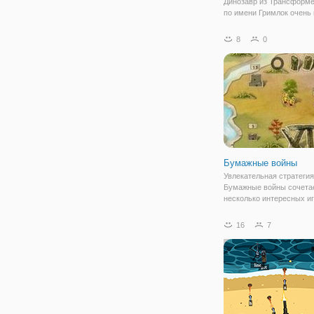
Динозавр из Трансформе
по имени Гримлок очень 
Помогите ему утолить го
скармливая ему вехиконо
8
0
армии Мегатрона, котор
очень любит. В онлайн и
"Трансформеры: Покорм
Гримлока" вы будете
Бумажные войны
Увлекательная стратегия
Бумажные войны сочетае
несколько интересных и
жанров. Помимо стратеги
ещё необходимо хорошо
16
7
голову над возможными
вариантами действий. В
вас ожидают большие