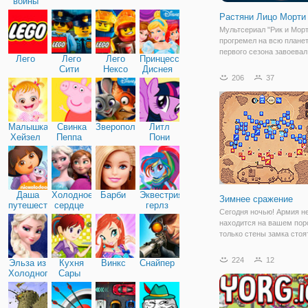
войны
Растяни Лицо Морти
Мультсериал "Рик и Морт
прогремел на всю планет
первого сезона завоевал
Лего
Лего
Лего
Принцессы
многомиллионную аудит
Сити
Нексо
Диснея
каждым новым сезоном
206
37
Найтс
поклонников знаменитог
становиться всё больше
больше. Вы готовы прим
Малышка
Свинка
Зверополис
Литл
Хейзел
Пеппа
Пони
Дружба
Даша
Холодное
Барби
Эквестрия
Зимнее сражение
путешественница
сердце
герлз
Сегодня ночью! Армия н
находится на вашем пор
только стены замка стоят
пути к тотальному госпо
Выдержать осаду и прод
224
12
Эльза из
Кухня
Винкс
Снайпер
до рассвета! Зима паден
Холодного
Сары
не может упасть. Выжив
сердца
потребует