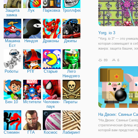
Защита
Лук
Парковка
Троллфейс
замка
Yorg. io 3
"Yorg. io 3" — это уникал
Машина
Ниндзя
Драконы
Джипы
которая совмещает в себ
Ест
жанра: защита башни, зо
Машину
стратегия. В игре есть д
— одиночная игра проти
89
6
мультиплеер, где вы буд
сражаться против других
Роботы
РПГ
Старые
Лего
Ниндзяго
Бен 10
Мстители
Человек-
Пираты
паук
На Двоих: Свиньи С
"На Двоих: Свиньи Сапёр
стратегическая флеш игр
которой вам предстоит 
Стикмен
ГТА
Космос
Лабиринты
навыки стратега, чтобы 