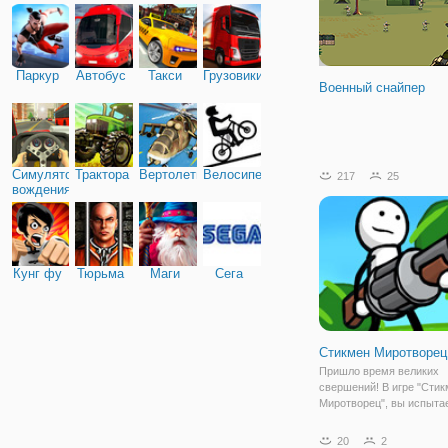
Паркур
Автобус
Такси
Грузовики
Военный снайпер
Симулятор
Трактора
Вертолеты
Велосипед
217
25
вождения
Кунг фу
Тюрьма
Маги
Сега
Стикмен Миротворец
Пришло время великих
свершений! В игре "Сти
Миротворец", вы испыта
себе роль великого воин
предстоит в одиночку ср
20
2