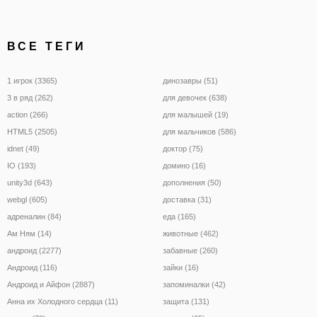
ВСЕ ТЕГИ
1 игрок (3365)
динозавры (51)
3 в ряд (262)
для девочек (638)
action (266)
для малышей (19)
HTML5 (2505)
для мальчиков (586)
idnet (49)
доктор (75)
IO (193)
домино (16)
unity3d (643)
дополнения (50)
webgl (605)
доставка (31)
адреналин (84)
еда (165)
Ам Ням (14)
животные (462)
андроид (2277)
забавные (260)
Андроид (116)
зайки (16)
Андроид и Айфон (2887)
запоминалки (42)
Анна их Холодного сердца (11)
защита (131)