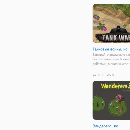
против армии злодеев.
Вооружённые до зубов с
приложат все усилия, чт
Танковые войны. ио
Взрывайте вражеские та
беспокойной зоне боевы
действий, в онлайн игре
войны. ио"! В продолжен
многопользовательской 
101
9
вновь будете защищать 
территорию от вторжени
противников и будете
Вандерерс. ио