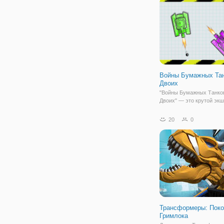
Войны Бумажных Тан
Двоих
"Войны Бумажных Танко
Двоих" — это крутой экш
игроки сядут за руль мо
танка и сотрут в порошо
20
0
вражеские танки. В игре 
режима — на одного игро
двоих. Вы можете выйти 
боя в
Трансформеры: Пок
Гримлока