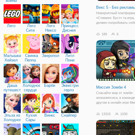
войны
Векс 5 - Без рекламы
Невероятный платформ
«Стикмен: Буст» та игра,
должен попробовать себ
Лего
Лего
Лего
Принцессы
поклонник данного жанра
Сити
Нексо
Диснея
Стикмены всегда находя
189
6
Найтс
приключения и этот раз 
исключение. Человек-па
оказался в пространстве
Малышка
Свинка
Зверополис
Литл
Хейзел
Пеппа
Пони
Дружба
Даша
Холодное
Барби
Эквестрия
Миссия Зомби 4
путешественница
сердце
герлз
Спасайте мир от зомби-
апокалипсиса, в команде
другом в онлайн игре Ми
Зомби на Двоих. Это
увлекательный платфор
13315
1030
Эльза из
Кухня
Винкс
Снайпер
двоих онлайн, наполнен
Холодного
Сары
опасных преград, множе
сердца
испытаний и бездушных
врагов.Чтобы