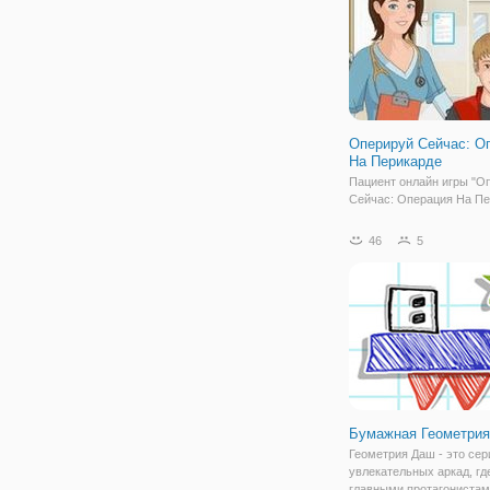
Оперируй Сейчас: О
На Перикарде
Пациент онлайн игры "О
Сейчас: Операция На Пе
по имени Роберт страдал
тяжелых болей в груди в
46
5
нескольких недель. Тепе
нужна ваша помощь и то
вас зависит, сможете ли
помочь. В
Бумажная Геометри
Геометрия Даш - это сер
увлекательных аркад, гд
главными протагониста