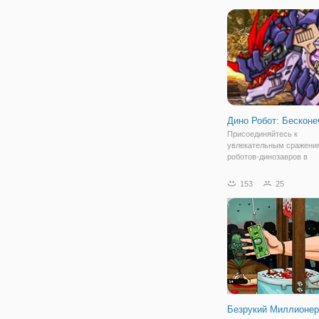
Дино Робот: Бесконе
Присоединяйтесь к
увлекательным сражени
роботов-динозавров в
продолжении игры "Дино 
Бесконечность". Это сери
153
25
объединяющих жанры па
драк. Ведь на первом эт
вам предстоит собрать с
робота,
Безрукий Миллионер