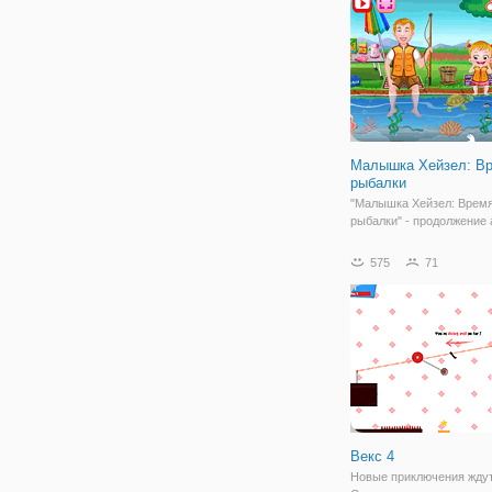
не знает, чем себя занят
Малышка Хейзел: В
рыбалки
"Малышка Хейзел: Врем
рыбалки" - продолжение
для детей, в которой мы
продолжаем исследовать
575
71
малышкой Хейзел. На эт
девочка решила отправи
рыбалку вместе со свои
мы поможем им
Векс 4
Новые приключения жду