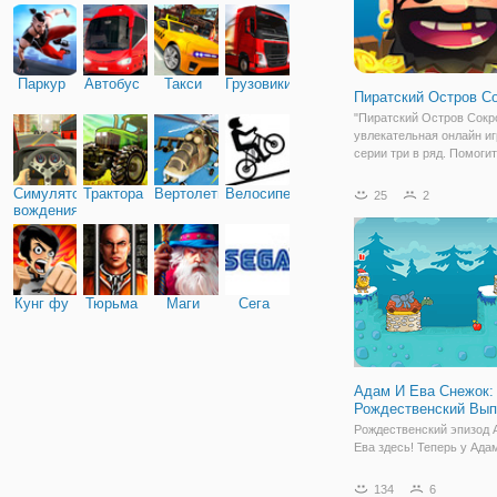
Паркур
Автобус
Такси
Грузовики
Пиратский Остров С
"Пиратский Остров Сокр
увлекательная онлайн иг
серии три в ряд. Помоги
пиратам раздобыть сокр
обогатиться, используя 
Симулятор
Трактора
Вертолеты
Велосипед
25
2
и логику, а не физическу
вождения
игровом поле вы видите 
Кунг фу
Тюрьма
Маги
Сега
Адам И Ева Снежок:
Рождественский Вып
Рождественский эпизод 
Ева здесь! Теперь у Ада
особая миссия. Принест
новогодней елке!
134
6