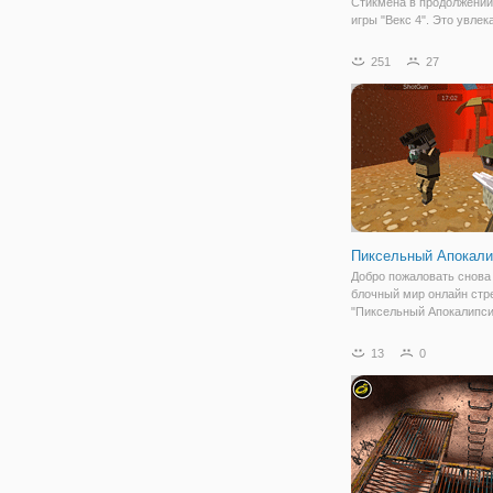
Стикмена в продолжении
игры "Векс 4". Это увлек
и полная опасностей игр
платформера-бродилки.
251
27
ждут самые разные испы
локации, напоминающий 
лабиринт,
Пиксельный Апокали
Добро пожаловать снова
блочный мир онлайн стр
"Пиксельный Апокалипсис
удивительном продолжен
у вас больше возможнос
13
0
дополнений. Первым де
выберите карту и оружие
усмотрение. Можете