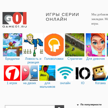
ИГРЫ СЕРИИ
Мы добавляе
ОНЛАЙН
закладки. М
игры.
Бродилки
Ловкость и
Головоломки
Стратегии
Для девочек
реакция
1 игрок
на двоих
для
онлайн
IO
Когама
мальчиков
По популярности