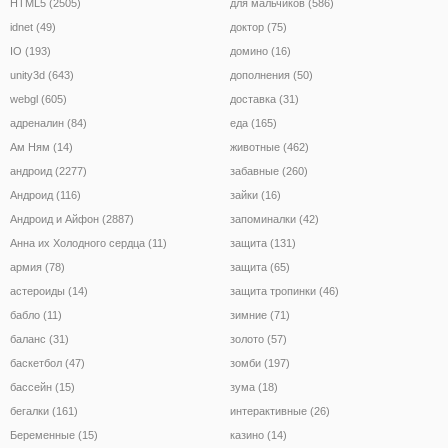
HTML5 (2505)
для мальчиков (586)
idnet (49)
доктор (75)
IO (193)
домино (16)
unity3d (643)
дополнения (50)
webgl (605)
доставка (31)
адреналин (84)
еда (165)
Ам Ням (14)
животные (462)
андроид (2277)
забавные (260)
Андроид (116)
зайки (16)
Андроид и Айфон (2887)
запоминалки (42)
Анна их Холодного сердца (11)
защита (131)
армия (78)
защита (65)
астероиды (14)
защита тропинки (46)
бабло (11)
зимние (71)
баланс (31)
золото (57)
баскетбол (47)
зомби (197)
бассейн (15)
зума (18)
бегалки (161)
интерактивные (26)
Беременные (15)
казино (14)