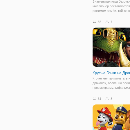
Знаменитая игра безрук
миллионер поставляется
режимом зомби. той же ц
нашей игре, доллар на д
стороне гильотины в сво
56
7
принимая порез. После 
улова вы будете зараба
больше денег в
Крутые Гонки на Дра
Кто не мечтал полетать 
драконах, особенно посл
просмотра мультфильма
приручить дракона"? И в
игре "Крутые Гонки на Др
61
3
вас будет возможность 
эти ощущения от удивит
гонки. По