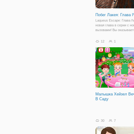
Побег Лакея: Глава I
Laqueus Escape: Глава IV
новая глава в серии с н
вызовами! Вы оказывает
ловушке внутри танка с 
нижней палубой, чтобы д
12
1
дальше, но, похоже, выхо
Вам нужно выяснить и н
путь.
Малышка Хейзел Ве
В Саду
30
7