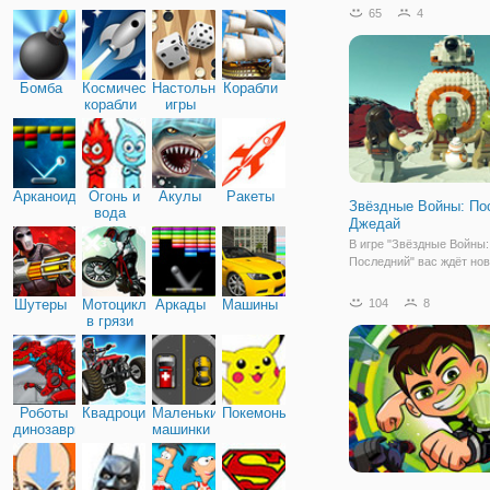
шумный дом", который
65
4
показывают на канале
Никелодеон. Для тех, кто
курсе, немного расскаже
мультсериале. Он расск
Бомба
Космические
Настольные
Корабли
корабли
игры
Арканоид
Огонь и
Акулы
Ракеты
Звёздные Войны: По
вода
Джедай
В игре "Звёздные Войны
Последний" вас ждёт но
эпических сражений и а
Маленькие фигурки лего
Шутеры
Мотоциклы
Аркады
Машины
104
8
обладать поистине испо
в грязи
храбростью и отвагой. З
ждёт серия интереснейш
Роботы
Квадроциклы
Маленькие
Покемоны
динозавры
машинки