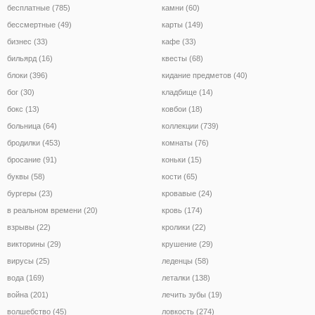
бесплатные (785)
камни (60)
бессмертные (49)
карты (149)
бизнес (33)
кафе (33)
бильярд (16)
квесты (68)
блоки (396)
кидание предметов (40)
бог (30)
кладбище (14)
бокс (13)
ковбои (18)
больница (64)
коллекции (739)
бродилки (453)
комнаты (76)
бросание (91)
коньки (15)
буквы (58)
кости (65)
бургеры (23)
кровавые (24)
в реальном времени (20)
кровь (174)
взрывы (22)
кролики (22)
викторины (29)
крушение (29)
вирусы (25)
леденцы (58)
вода (169)
леталки (138)
война (201)
лечить зубы (19)
волшебство (45)
ловкость (274)