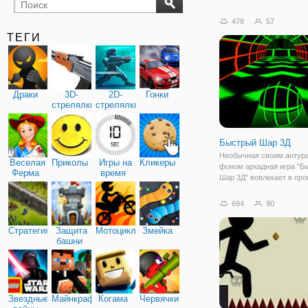
бильярд
карты
478
57
ТЕГИ
Драки
3D-
2D-
Гонки
стрелялки
стрелялки
Быстрый Шар 3Д
Необычная своим антур
Веселая
Приколы
Игры на
Кликеры
фоном аркадная игра "Б
Ферма
время
Шар 3Д" вовлекает в про
первых минут. Уровни б
проходить в темном про
694
90
где неожиданно будут п
неоновые стены, перегор
Стратегия
Защита
Мотоциклы
Змейка
мосты и т.д.
башни
Звездные
Майнкрафт
Когама
Червячки