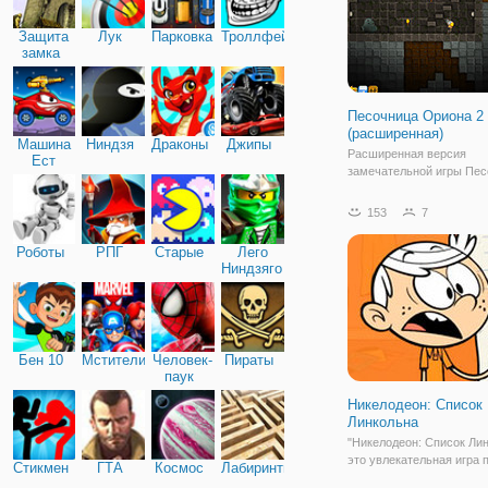
Защита
Лук
Парковка
Троллфейс
замка
Песочница Ориона 2
(расширенная)
Машина
Ниндзя
Драконы
Джипы
Расширенная версия
Ест
замечательной игры Пес
Машину
Ориона! Вы должны выжи
девственном мире путем
153
7
материалов, разработки
инструментов и брони. 
Роботы
РПГ
Старые
Лего
в Песочнице Ориона
Ниндзяго
импровизированные укр
успешно
Бен 10
Мстители
Человек-
Пираты
паук
Никелодеон: Список
Линкольна
"Никелодеон: Список Лин
это увлекательная игра 
Стикмен
ГТА
Космос
Лабиринты
мотивам мультсериала 