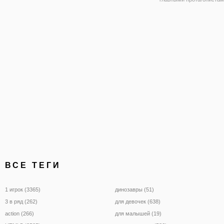
являются геометрически
В одной из серий игры п
названием "Бумажная Г
Даш" вы будете играть за
который путешествует п
ВСЕ ТЕГИ
1 игрок (3365)
динозавры (51)
3 в ряд (262)
для девочек (638)
action (266)
для малышей (19)