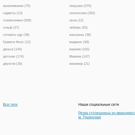
выпиливание (75)
ловушки (379)
гаджеты (13)
логические (282)
головоломки (928)
луна (12)
гольф (27)
любовь (63)
готовить еду (39)
магазины (38)
Гравити Фолс (12)
маджонг (69)
деньги (144)
макияж (102)
детские (174)
Макияж (147)
джунгли (30)
маникюр (21)
Все теги
Наши социальные сети
Резка столешницы из кварцевог
м. Тушинская