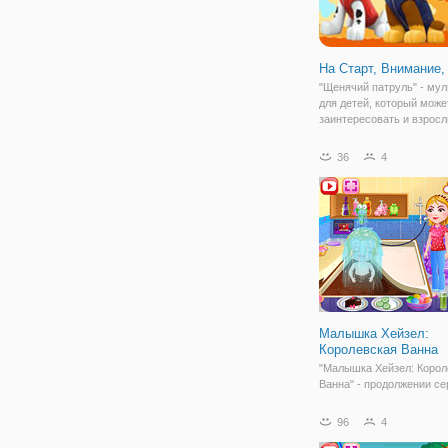
На Старт, Внимание,
"Щенячий патруль" - му
для детей, который може
заинтересовать и взросл
в нем вы принимаете уч
удивительных приключе
36
4
очаровательных и забав
щенков. А щенят невозм
любить. Если вы не
Малышка Хейзел:
Королевская Ванна
"Малышка Хейзел: Корол
Ванна" - продолжении се
для детей. Сегодня мал
Хейзел грустно и одиноко
96
4
мама занята младшим б
Хейзел - Мэттом. Поэтом