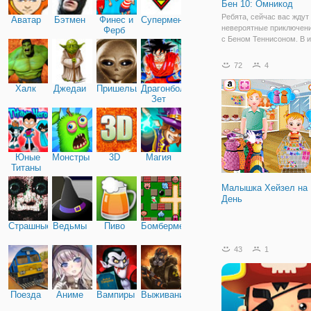
Бен 10: Омникод
Ребята, сейчас вас ждут
Аватар
Бэтмен
Финес и
Супермен
невероятные приключен
Ферб
с Беном Теннисоном. В и
10: Омникод" вам предс
решить серию головолом
72
4
помочь юному герою. Вы
окажетесь в странном п
Халк
Джедаи
Пришельцы
Драгонболл
помещении, которое
Зет
Юные
Монстры
3D
Магия
Титаны
Малышка Хейзел на
День
Страшные
Ведьмы
Пиво
Бомбермен
43
1
Поезда
Аниме
Вампиры
Выживание