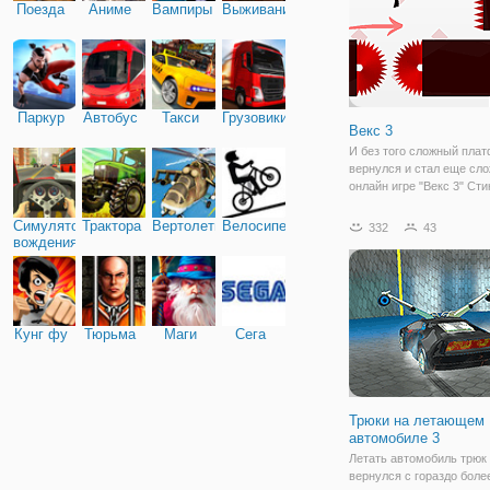
Поезда
Аниме
Вампиры
Выживание
Паркур
Автобус
Такси
Грузовики
Векс 3
И без того сложный пла
вернулся и стал еще сло
онлайн игре "Векс 3" Ст
ждут самые разные испы
локации, напоминающий 
Симулятор
Трактора
Вертолеты
Велосипед
332
43
лабиринт, в котором вас
вождения
карабкаться по стенам, 
Кунг фу
Тюрьма
Маги
Сега
Трюки на летающем
автомобиле 3
Летать автомобиль трюк 
вернулся с гораздо боле