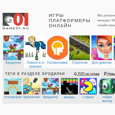
ИГРЫ
Мы добавляе
ПЛАТФОРМЕРЫ
закладки. М
ОНЛАЙН
онлайн игры
Бродилки
Ловкость и
Головоломки
Стратегии
Для девочек
реакция
ТЕГИ В РАЗДЕЛЕ БРОДИЛКИ
ТОП по годам
Нов
платформеры
приключения
бродилки
аркады
старые
найди
выход