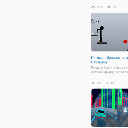
летающие автомобили. Л
автомобиль трюк игры 5
1288
119
большим обновлений. Н
космический город и нов
оригинальные летающи
в этой игре. Все новые
Рэгдолл бросает вы
Стикмену
Рэгдолл бросить вызов э
сложная аркада, основан
физике рэгдолл. Управл
вашего персонажа, чтоб
148
16
выхватить меч и бросить
врагов. Собирайте моне
использовать их, чтобы 
новую одежду для вашег