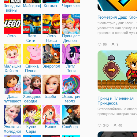
Звездные
Майнкрафт
Когама
Червячки
войны
Геометрия Даш: Кло
"Геометрия Даш: Клон" - 
увлекательная аркада в 
графике, с веселой музы
Лего
Лего
Лего
Принцессы
одновременно простыми
Сити
Нексо
Диснея
сложными препятствиям
96
9
Найтс
которые завлекают в игр
процесс основательно. 
перемещаться при помо
Малышка
Свинка
Зверополис
Литл
Хейзел
Пеппа
Пони
Дружба
Даша
Холодное
Барби
Эквестрия
Принц и Пленённая
путешественница
сердце
герлз
Принцесса
Отправляйтесь на спасе
принцессы, которая оказ
беде, в онлайн игре "При
Пленённая Принцесса". 
340
40
Эльза из
Кухня
Винкс
Снайпер
играть в роли храброго п
Холодного
Сары
который не боится ничего
сердца