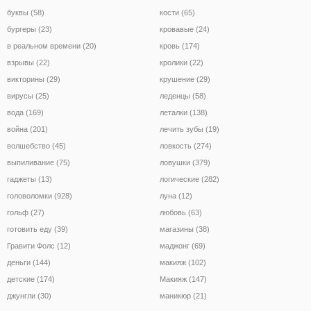
буквы (58)
кости (65)
бургеры (23)
кровавые (24)
в реальном времени (20)
кровь (174)
взрывы (22)
кролики (22)
викторины (29)
крушение (29)
вирусы (25)
леденцы (58)
вода (169)
леталки (138)
война (201)
лечить зубы (19)
волшебство (45)
ловкость (274)
выпиливание (75)
ловушки (379)
гаджеты (13)
логические (282)
головоломки (928)
луна (12)
гольф (27)
любовь (63)
готовить еду (39)
магазины (38)
Гравити Фолс (12)
маджонг (69)
деньги (144)
макияж (102)
детские (174)
Макияж (147)
джунгли (30)
маникюр (21)