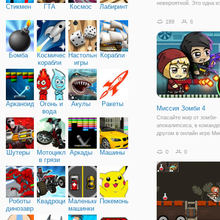
невероятной. Это одна и
Стикмен
ГТА
Космос
Лабиринты
завлекающих игр в жанре
которая отлично подходи
189
6
того, чтобы весело пров
время и скоротать досуг.
задействованы
Бомба
Космические
Настольные
Корабли
корабли
игры
Арканоид
Огонь и
Акулы
Ракеты
Миссия Зомби 4
вода
Спасайте мир от зомби-
апокалипсиса, в команде
другом в онлайн игре Ми
Зомби на Двоих. Это
увлекательный платфор
Шутеры
Мотоциклы
Аркады
Машины
0
0
двоих онлайн, наполнен
в грязи
опасных преград, множе
испытаний и бездушных
врагов.Чтобы
Роботы
Квадроциклы
Маленькие
Покемоны
динозавры
машинки