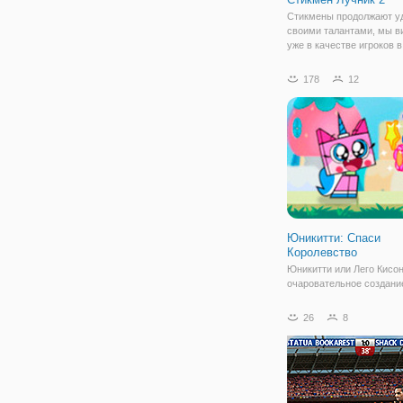
Стикмены продолжают у
своими талантами, мы в
уже в качестве игроков в
бадминтон, при ограблен
побега из тюрьмы и не т
178
12
в продолжении онлайн и
"Стикмен Лучник 2" мы 
нарисованных
Юникитти: Спаси
Королевство
Юникитти или Лего Кисон
очаровательное создани
кошки с примесью едино
кошечка розового окраса
26
8
быть серьезной и сидеть
Каждый раз с друзьями 
находят для себя новые