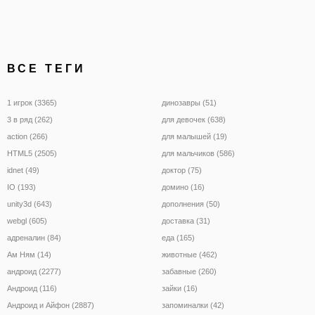
ВСЕ ТЕГИ
1 игрок (3365)
динозавры (51)
3 в ряд (262)
для девочек (638)
action (266)
для малышей (19)
HTML5 (2505)
для мальчиков (586)
idnet (49)
доктор (75)
IO (193)
домино (16)
unity3d (643)
дополнения (50)
webgl (605)
доставка (31)
адреналин (84)
еда (165)
Ам Ням (14)
животные (462)
андроид (2277)
забавные (260)
Андроид (116)
зайки (16)
Андроид и Айфон (2887)
запоминалки (42)