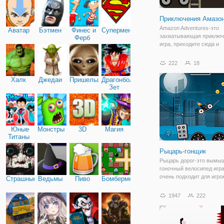
Приключения Амазо
Amazon Adventures-это
Аватар
Бэтмен
Финес и
Супермен
захватывающая приключ
Ферб
игра, приходите сюда и
отправляйтесь в приклю
этой красивой девушкой
222
18
Амазонкой. Она войдет в
несколько разных опасн
Халк
Джедаи
Пришельцы
Драгонболл
и вам нужно помочь ей 
Зет
врагов
Юные
Монстры
3D
Магия
Титаны
Рыцарь-гонщик
Рыцарь дорог-это вымы
гоночный велосипед игра
очень подходит для игро
Страшные
Ведьмы
Пиво
Бомбермен
которые любят видео игр
имеет много интересных
1947
222
ключ, чтобы пройти через
чтобы контролировать ск