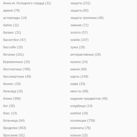
Анна их Холодного сердца (11)
защита (131)
армия (78)
защита (65)
астероиды (14)
защита тропинки (46)
бабло (11)
зимние (71)
баланс (31)
золото (57)
баскетбол (47)
зомби (197)
бассейн (15)
зума (18)
бегалки (161)
интерактивные (26)
Беременные (15)
казино (14)
бесплатные (785)
камни (60)
бессмертные (49)
карты (149)
бизнес (33)
кафе (33)
бильярд (16)
квесты (68)
блоки (396)
кидание предметов (40)
бог (30)
кладбище (14)
бокс (13)
ковбои (18)
больница (64)
коллекции (739)
бродилки (453)
комнаты (76)
бросание (91)
коньки (15)