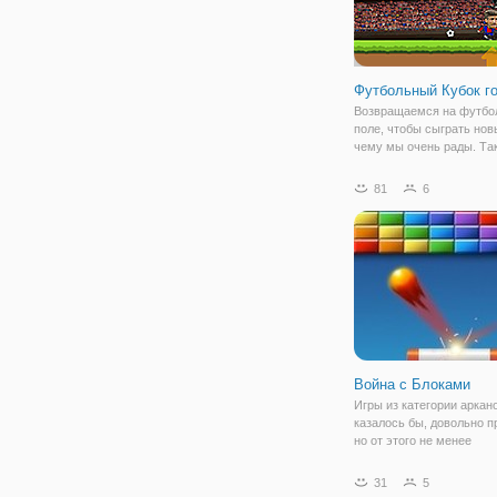
Футбольный Кубок г
Возвращаемся на футбо
поле, чтобы сыграть нов
чему мы очень рады. Так
"Футбольный Кубок голов
тех спортивных игр, в к
81
6
обязательно нужно сыгра
Аргументируем почему:
жизнерадостные
Война с Блоками
Игры из категории аркан
казалось бы, довольно п
но от этого не менее
завлекательные. Вы смо
убедиться в этом сами, 
31
5
онлайн игру "Война с Бл