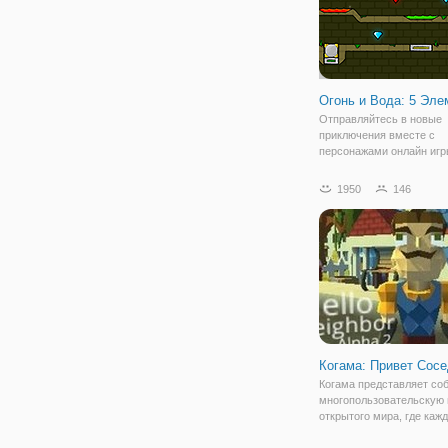
Огонь и Вода: 5 Эле
Отправляйтесь в новые
приключения вместе с
персонажами онлайн игр
и Вода: 5 Элементов". Э
бродилка на двоих, в кот
1950
146
игрок управляет персон
огнем, а другой - водой.
предстоит пройти
Когама: Привет Сос
Когама представляет со
многопользовательскую 
открытого мира, где каж
свободно передвигаться
пространству. Вы может