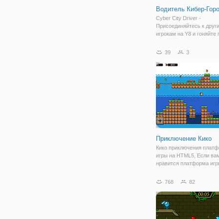
Водитель Кибер-Гор
Cyber City Driver -
Присоединяйтесь к друг
игрокам на Y8 и гоняйте 
сумасшедшим каскадер
пандусам и платформам
39
3
большом кибер-городе. 
своему другу и выберите
автомобили и примите у
Приключение Кико
Кико приключения плат
игры на HTML5, Если ва
нравится платформа игр
должны пропустить это. 
подобрать и играть благ
768
82
простым управлением.
Путешествие по красиво
разработанных уровней,
найти