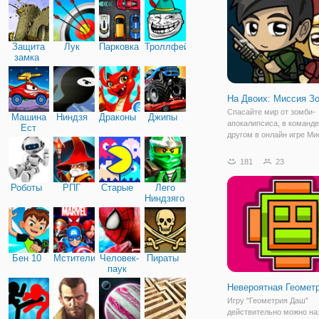
пройти через все препят
чтобы
Защита
Лук
Парковка
Троллфейс
замка
На Двоих: Миссия З
Спасайте мир от зомби-
Машина
Ниндзя
Драконы
Джипы
апокалипсиса, в команде
Ест
другом в онлайн игре Ми
Машину
Зомби на Двоих. Это
увлекательный платфор
181
23
двоих онлайн, наполнен
опасных преград, множе
Роботы
РПГ
Старые
Лего
испытаний и бездушных
Ниндзяго
врагов.Чтобы
Бен 10
Мстители
Человек-
Пираты
паук
Невероятная Геомет
Игру "Геометрия Даш"
действительно можно на