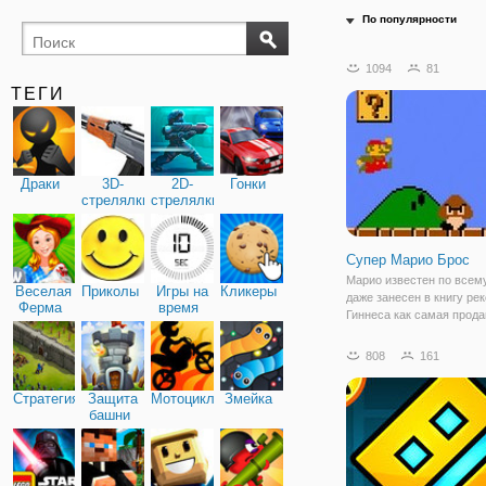
По популярности
1094
81
ТЕГИ
Драки
3D-
2D-
Гонки
стрелялки
стрелялки
Супер Марио Брос
Марио известен по всем
Веселая
Приколы
Игры на
Кликеры
даже занесен в книгу ре
Ферма
время
Гиннеса как самая прод
игра. Многие поколения 
на этой игре и у многих 
808
161
вызывает лишь добрую у
Хотите узнать, в чем сек
Стратегия
Защита
Мотоциклы
Змейка
Тогда
башни