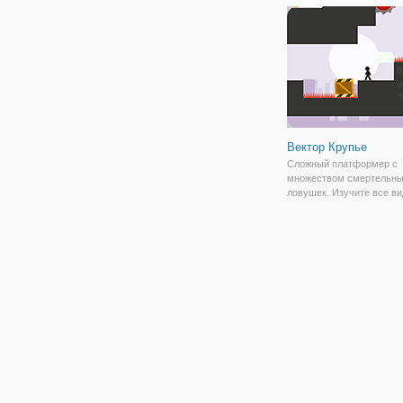
Это красочная и увлека
игра, в которой вам
Вектор Крупье
Сложный платформер с
множеством смертельн
ловушек. Изучите все в
полезных движений и тр
таких как скалолазание п
идеальное время и толк
ящиков, чтобы очистить 
препятствия на своем пу