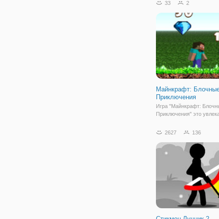
33
2
сражаться в игре с ост
соперниками, просто бро
собирать монеты,
Майнкрафт: Блочны
Приключения
Игра "Майнкрафт: Блочн
Приключения" это увлек
игра с бегом и прыжками
нужно уничтожать монст
2627
136
прыгая на них сверху. С
монеты и кристаллы про
уровни. Приключения Ст
разделились на 6 уровне
Стикмен Лучник 2