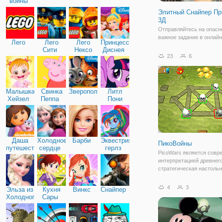
войны
Элитный Снайпер Пр
3Д
Отправляйтесь на опасн
важное задание в онлайн
Лего
Лего
Лего
Принцессы
"Элитный Снайпер Призр
Сити
Нексо
Диснея
Это онлайн стрелялка дл
23
6
Найтс
мальчиков, в которой вы
почувствовать себя сна
Игра представлена в
реалистичной графике и 
Малышка
Свинка
Зверополис
Литл
Хейзел
Пеппа
Пони
Дружба
Даша
Холодное
Барби
Эквестрия
ПикоВойны
путешественница
сердце
герлз
PicoWars является совр
интерпретацией древнег
стратегическая настольн
известная как мельница,
мельницы, Merels, Мюле и
4
3
Эльза из
Кухня
Винкс
Снайпер
в значительной степени
Холодного
Сары
расширены введением п
сердца
Эмануила Ласкера и