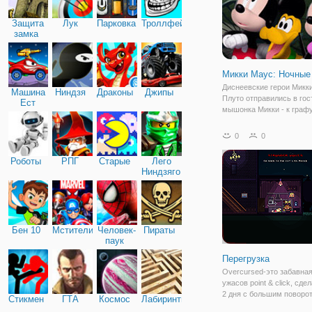
Защита
Лук
Парковка
Троллфейс
замка
Микки Маус: Ночные
Диснеевские герои Микки
Машина
Ниндзя
Драконы
Джипы
Плуто отправились в гос
Ест
мышонка Микки - к граф
Машину
Поговорив о делах насу
стало понятно, что Мику
0
0
их в гости не с проста. О
объясняет, что в особня
Роботы
РПГ
Старые
Лего
Ниндзяго
Бен 10
Мстители
Человек-
Пираты
паук
Перегрузка
Overcursed-это забавная
ужасов point & click, сде
2 дня с большим поворо
Стикмен
ГТА
Космос
Лабиринты
воплощаете в себе инди