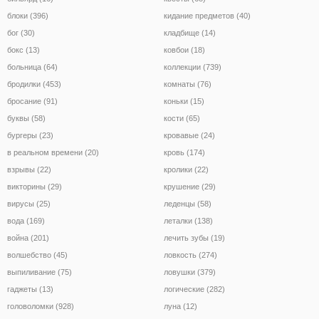
блоки (396)
кидание предметов (40)
бог (30)
кладбище (14)
бокс (13)
ковбои (18)
больница (64)
коллекции (739)
бродилки (453)
комнаты (76)
бросание (91)
коньки (15)
буквы (58)
кости (65)
бургеры (23)
кровавые (24)
в реальном времени (20)
кровь (174)
взрывы (22)
кролики (22)
викторины (29)
крушение (29)
вирусы (25)
леденцы (58)
вода (169)
леталки (138)
война (201)
лечить зубы (19)
волшебство (45)
ловкость (274)
выпиливание (75)
ловушки (379)
гаджеты (13)
логические (282)
головоломки (928)
луна (12)