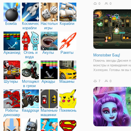
за привидениями, работ
0
0
своей собственной комп
“Overcursed Inc.” и реш
Бомба
Космические
Настольные
Корабли
корабли
игры
Арканоид
Огонь и
Акулы
Ракеты
Monstober Бац!
вода
Помочь звезды Диснея п
монстры и привидения н
Хэллоуин. Готовы ли вы 
настоящий террор?
Шутеры
Мотоциклы
Аркады
Машины
7
0
в грязи
Роботы
Квадроциклы
Маленькие
Покемоны
динозавры
машинки