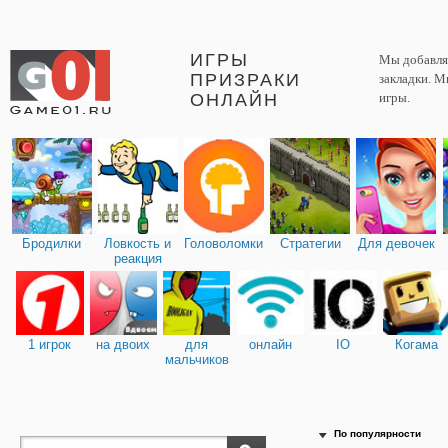
ИГРЫ
Мы добавляе
ПРИЗРАКИ
закладки. М
ОНЛАЙН
игры.
Бродилки
Ловкость и
Головоломки
Стратегии
Для девочек
реакция
1 игрок
на двоих
для
онлайн
IO
Когама
мальчиков
По популярности