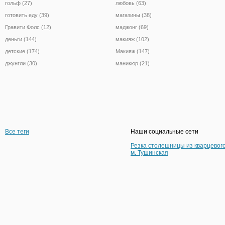
гольф (27)
любовь (63)
готовить еду (39)
магазины (38)
Гравити Фолс (12)
маджонг (69)
деньги (144)
макияж (102)
детские (174)
Макияж (147)
джунгли (30)
маникюр (21)
Все теги
Наши социальные сети
Резка столешницы из кварцевог
м. Тушинская