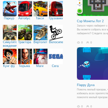
Паркур
Автобус
Такси
Грузовики
Сэр Монеты Лот 2
Запуск через лабиринт с
Вы можете собрать все 
лабиринте? Следите за 
призраки! Схватиться за
чтобы призраки временн
Симулятор
Трактора
Вертолеты
Велосипед
0
0
уязвимым.
вождения
Кунг фу
Тюрьма
Маги
Сега
Flappy Духа
Помочь милый призрак, 
избежать всех препятств
помогите милый призрак
хлопая на небо, как Flap
вам много приключений 
0
0