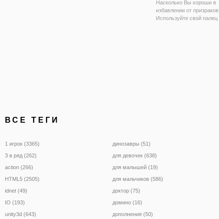
Насколько Вы хороши в
избавлении от призраков
Используйте свой палец
мышь, чтобы нарисоват
символы, которые вы ви
чтобы развеять призраки
медленно продвигаться к
Лучше быть быстрым, по
ВСЕ ТЕГИ
1 игрок (3365)
динозавры (51)
3 в ряд (262)
для девочек (638)
action (266)
для малышей (19)
HTML5 (2505)
для мальчиков (586)
idnet (49)
доктор (75)
IO (193)
домино (16)
unity3d (643)
дополнения (50)