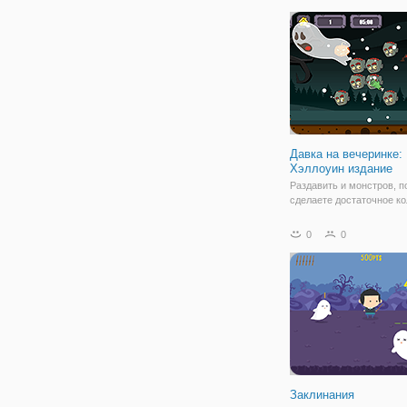
нового высокий балл.
Наслаждайтесь этой хло
один кран игра и
Давка на вечеринке:
Хэллоуин издание
Раздавить и монстров, п
сделаете достаточное к
очков, чтобы украсить в
вечеринку Хэллоуин меч
0
0
вы должны быть очень о
быстро, за один раз нуж
раздавить головы монст
других времени
Заклинания