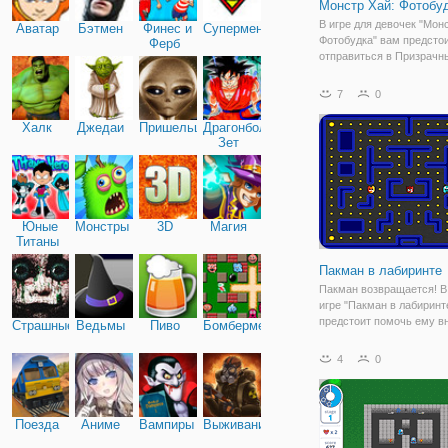
Монстр Хай: Фотобу
В игре для девочек "Мон
Аватар
Бэтмен
Финес и
Супермен
Фотобудка" вам предсто
Ферб
отправиться в Призрачн
чтобы спасти Спектру
Вондергейст. Она попала
7
0
чтобы отправиться по ее
вам нужно превратиться
Халк
Джедаи
Пришельцы
Драгонболл
призрака. Итак, чтобы
Зет
Юные
Монстры
3D
Магия
Титаны
Пакман в лабиринте
Пакман возвращается! В
игре "Пакман в лабиринт
предстоит помочь ему в
Страшные
Ведьмы
Пиво
Бомбермен
победить всех противник
вашим управлением сам
4
0
желтый персонаж. Ему н
собирать все точки в ла
чтобы
Поезда
Аниме
Вампиры
Выживание