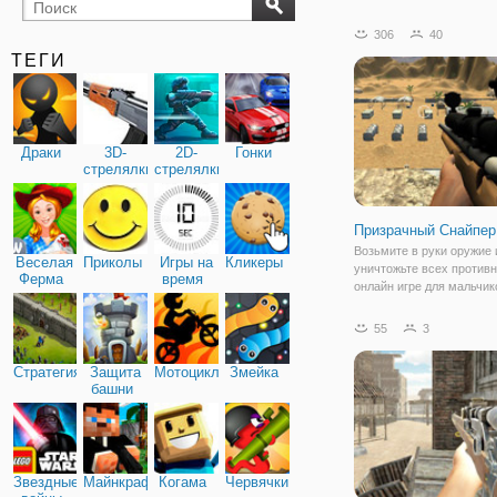
бильярд
карты
306
40
ТЕГИ
Драки
3D-
2D-
Гонки
стрелялки
стрелялки
Призрачный Снайпер
Возьмите в руки оружие 
Веселая
Приколы
Игры на
Кликеры
уничтожьте всех противн
Ферма
время
онлайн игре для мальчик
"Призрачный Снайпер". 
бесплатная стрелялка д
55
3
мальчиков и всех, кто хо
проверить себя на метко
Стратегия
Защита
Мотоциклы
Змейка
окажетесь в пустынной,
башни
Звездные
Майнкрафт
Когама
Червячки