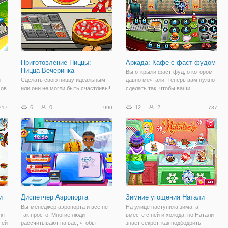
Приготовление Пиццы:
Аркада: Кафе с фаст-фудом
Пицца-Вечеринка
Вы открыли фаст-фуд, о котором
и
Сделать свою пиццу идеальным –
давно мечтали! Теперь вам нужно
мов
или они не могли быть счастливы!
сделать так, чтобы ваши
Открой новые ингредиенты, чтобы
посетители были довольны и
но
предложить новые рецепты для
готовить для них лучшие
6
0
12
2
717
990
787
ваших клиентов.
угощения. Игра представляет
собой аркаду в кулинарном стиле,
е
поэтому от вас
и
Диспетчер Аэропорта
Зимние угощения Натали
Вы-менеджер аэропорта и все не
На улице наступила зима, а
ля
так просто. Многие люди
вместе с ней и холода, но Натали
 ей
рассчитывают на вас, чтобы
знает секрет, как подбодрить