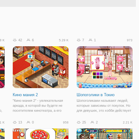
42
6
7
1
8 K
5.29 K
973
Кино мания 2
Шопоголики в Токио
"Кино мания 2" - увлекательная
Шопоголиками называют людей,
аркада, в которой вы будете не
которые зависимы от покупок. Но
о,
посетителем кинотеатра, а его
для девушек, это хобби действует
работником. Выберите своего
как панацея. На этот раз, три
персонажа - девушку или парня и
подружки отправились на
13
0
25
2
1 K
958
2.21 K
приступайте к игре. Вы будете
каникулы в Токио. Красочные,
работником кинотеатра и ваша
колоритные ткани, гармоничные и
задача -
светлые