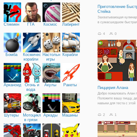
Приготовление Быст
Стейка
Захватывающая кулинар
в сумасшедшем быстрая
Стикмен
ГТА
Космос
Лабиринты
Готовить пищу для клиен
стать лучшим шеф-пова
4
0
приготовления игры пере
мире. Готовить и обслуж
чтобы сделать ваших кл
счастливыми!
Бомба
Космические
Настольные
Корабли
корабли
игры
Арканоид
Огонь и
Акулы
Ракеты
Пиццерия Алана
вода
Добро пожаловать Алан 
Положите вашу пиццу, д
навыки для теста с этой
захватывающей игра. По
заказа вашего клиента, 
Шутеры
Мотоциклы
Аркады
Машины
2
1
быстро, чтобы создать и
в грязи
приготовить идеальную п
будьте внимательны,