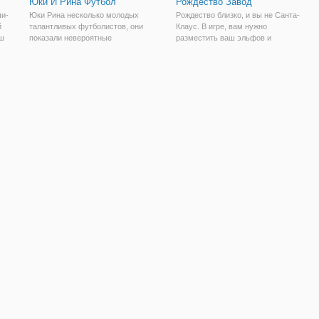
Юки И Рина Футбол
Рождество Завод
ши-
Юки Рина несколько молодых
Рождество близко, и вы не Санта-
й
талантливых футболистов, они
Клаус. В игре, вам нужно
еш
показали невероятные
разместить ваш эльфов и
футбольные навыки и их тренер и
проверить свой заказ и
менеджер решил, что пришло
разместить его в почтовый ящик.
время обучать их, чтобы стать про
И не забудь подарок. Иметь
Но
игроков известных футбольных
хорошее время и я уверен, что вы
звезд высшей
сможете пройти все