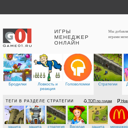
ИГРЫ
Мы добавляе
МЕНЕДЖЕР
играми мене
ОНЛАЙН
Бродилки
Ловкость и
Головоломки
Стратегии
реакция
ТЕГИ В РАЗДЕЛЕ СТРАТЕГИИ
ТОП по годам
Нов
защита
защита
стратегия
Веселая
защита
менеджер