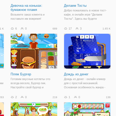
Девочка на коньках:
Делаем Тосты
бумажное пламя
Добро пожаловать в новое тост-
Возьмите заказ клиента и
кафе, в онлайн игре "Делаем
поставьте им вовремя!
Тосты". Здесь вы будете
одновременно в роли владельца и
повара, который будет угощать
6
0
17
3
1 K
689
1.65 K
своих посетителей лучшими
тостами. Проверьте, сможете ли
вы идти в ногу со
Пляж Бургер
Дождь из денег
Готовим вкусные котлеты-это
Дождь из денег - онлайн кликер
ржи
всегда весело, Бургер пик.
для с простой механикой.
Настройте свой бургер и
Основная особенность жанра -
построить его на основе со вкусом
все действия, весь игровой
заказчика. Вы можете
процесс происходит за счет
2
0
1
0
263
219
136
ознакомиться с большим
взаимодействия мышью. Другими
количеством клиентов ежедневно,
словами, вам просто нужно
некоторые из них очень
постоянно нажимать на