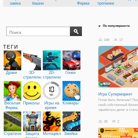
замка
башни
Ферма
тропинки
По популярности
169
17
ТЕГИ
Драки
3D-
2D-
Гонки
стрелялки
стрелялки
Игра Супермаркет
Готов быть богатым? По
Веселая
Приколы
Игры на
Кликеры
свой собственный бизне
Ферма
время
заработать денег и стат
магнатом супермаркет в
Она работает очень акку
28
2
небольшой супермаркет
постоянно обращает вни
Стратегия
Защита
Мотоциклы
Змейка
витрины,