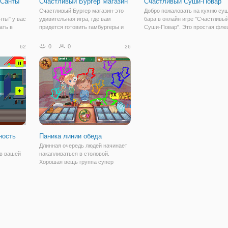
 Санты
Счастливый Бургер Магазин
Счастливый Суши-Повар
Счастливый Бургер магазин-это
Добро пожаловать на кухню су
нты" у вас
удивительная игра, где вам
бара в онлайн игре "Счастливы
ать в
придется готовить гамбургеры и
Суши-Повар". Это простая фл
ечты
делать ваших клиентов
игра из категории кулинарных
 понятно
счастливыми, у вас есть
аркад. Вам предстоит делать
0
0
62
26
различные ингредиенты, чтобы
многочисленные суши разных
нты
использовать, и вы будете
видов для своих посетителей. 
йствия.
получать каждый уровень вы
важно
ность
Паника линии обеда
Длинная очередь людей начинает
 в вашей
накапливаться в столовой.
Хорошая вещь группа супер
серверов здесь к спасению.
Подайте еду правильно и с такой
скоростью, как Вы можете.
Закончите все заказы прежде, чем
время закончится, и