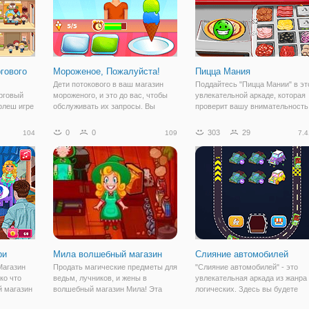
гового
Мороженое, Пожалуйста!
Пицца Мания
Дети потокового в ваш магазин
Поддайтесь "Пицца Мании" в эт
рговый
мороженого, и это до вас, чтобы
увлекательной аркаде, которая
флеш игре
обслуживать их запросы. Вы
проверит вашу внимательность
ого
можете идти в ногу с их
этой флеш игре вам предстоит
е в роли
требованиями? Служить молодые
порадовать своих посетителей
0
0
303
29
104
109
7.4
 ваша
люди мороженое игры мороженое,
вкусной пиццей, которую, как о
м, чтобы
пожалуйста, вам будет
надеются, вы приготовите
более
необходимо сделать
правильно.
ри
Мила волшебный магазин
Слияние автомобилей
Магазин
Продать магические предметы для
"Слияние автомобилей" - это
ко что
ведьм, лучников, и жены в
увлекательная аркада из жанра
й магазин
волшебный магазин Мила! Эта
логических. Здесь вы будете
сожалению,
мистическая игра управления
играть в роли персонажа,