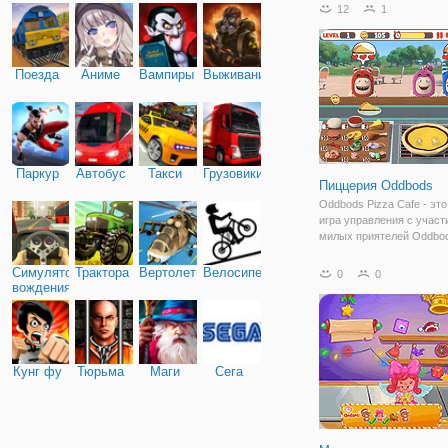
товаров здесь еще недос
12
1
Вы можете помочь Одри
исправить это, и отыска
милые
Поезда
Аниме
Вампиры
Выживание
Паркур
Автобус
Такси
Грузовики
Пиццерия Oddbods
Oddbods Pizza Cafe - эт
игра управления с учас
милых приятелей Oddbod
игре давайте играть и за
свой собственный пицце
Симулятор
Трактора
Вертолеты
Велосипед
0
0
Держите чудаков счастл
вождения
готовя их заказы на пицц
Кунг фу
Тюрьма
Маги
Сега