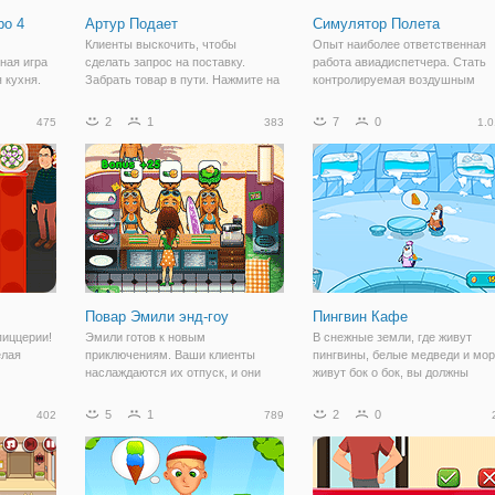
ро 4
Артур Подает
Симулятор Полета
Клиенты выскочить, чтобы
Опыт наиболее ответственная
ная игра
сделать запрос на поставку.
работа авиадиспетчера. Стать
 кухня.
Забрать товар в пути. Нажмите на
контролируемая воздушным
тов и
ворота, чтобы вести путь. Вам
движением и руководство
р
вовремя доставить товары.
самолетов в районы их посадки
2
1
7
0
475
383
1.0
полох в
держите небо безопасно
ивать,
завершить уровней, чтобы
иентов
получить высокий балл.
Различные
Повар Эмили энд-гоу
Пингвин Кафе
пиццерии!
Эмили готов к новым
В снежные земли, где живут
елая
приключениям. Ваши клиенты
пингвины, белые медведи и мо
наслаждаются их отпуск, и они
живут бок о бок, вы должны
сле
нуждаются в объекты sepecial и
помочь заигрались Берта ее
работать
вкуснейшие блюда! Помогите
борется кафе. К счастью, кафе
5
1
2
0
402
789
Эмили заботиться о клиентах,
плывет на айсберг, так там
иццу. Но
попробуйте заработать 3 звезды,
приключение было...
служа им так быстро, как