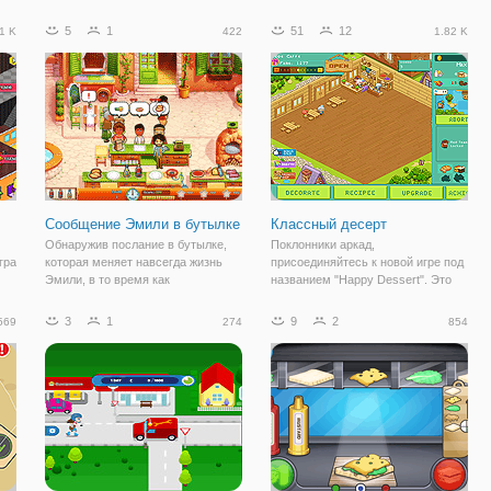
сделать вещи правильно работать.
своих клиентов и согреть их
Выбрать из набора мини-игр, свой
сердца. В онлайн игре "Зимние
5
1
51
12
1 K
422
1.82 K
в в
любимый и начать играть.
угощения Натали" вы составите
Особенности: • несколько игр и
компанию девушке и вместе с ней
уровней.
будете
Сообщение Эмили в бутылке
Классный десерт
Обнаружив послание в бутылке,
Поклонники аркад,
гра
которая меняет навсегда жизнь
присоединяйтесь к новой игре под
Эмили, в то время как
названием "Happy Dessert". Это
приготовления божественных
увлекательная онлайн игра в
блюд в итальянской кухне! Теперь
пиксельной графике, где вы
3
1
9
2
569
274
854
Пейдж полностью оправилась от
будете в роли управляющего.
ов,
лихорадки, жизни снова поселился
Ваше заведение открылось
в последнем. То
недавно, но посетители