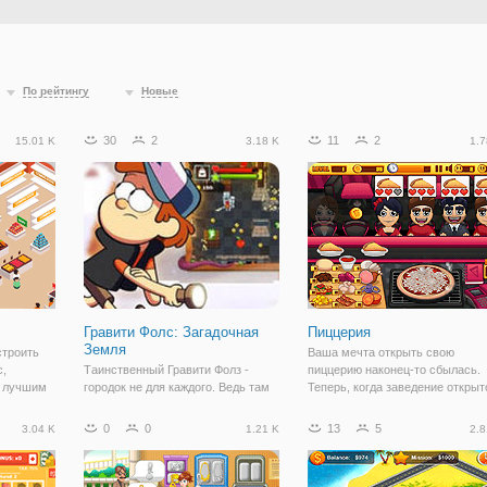
По рейтингу
Новые
30
2
11
2
15.01 K
3.18 K
1.7
Гравити Фолс: Загадочная
Пиццерия
Земля
строить
Ваша мечта открыть свою
с,
Таинственный Гравити Фолз -
пиццерию наконец-то сбылась.
ь лучшим
городок не для каждого. Ведь там
Теперь, когда заведение открыт
 мире!
часто происходят необъяснимые
персонал нанят, и пройдены все
ратно,
происшествия и нападения
проверки, можно работать по
0
0
13
5
3.04 K
1.21 K
2.8
 и
злодеев. Но близнецы Диппер и
полной. Погрузитесь в мир
мание на
Мейбел отлично туда вписались. И
вкусной кулинарии. Пицца -
в бесплатной онлайн игре "Гравити
пожалуй еда, которая