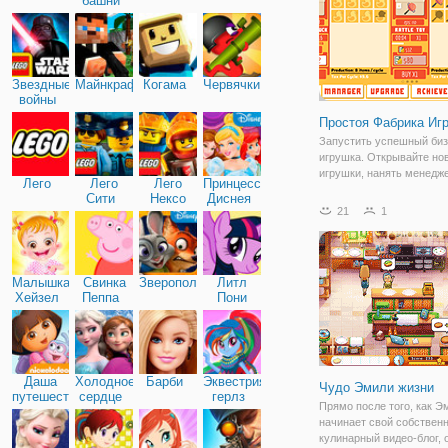
башни
Звездные
Майнкрафт
Когама
Червячки
войны
Простоя Фабрика Иг
Запустить успешный би
игрушка. Открывайте но
игрушки, нанять менедж
Лего
Лего
Лего
Принцессы
увеличение производств
Сити
Нексо
Диснея
престиж. Когда у вас до
21
1
Найтс
денег, почему бы не куп
собственный курорт. На
новые виды
Малышка
Свинка
Зверополис
Литл
Хейзел
Пеппа
Пони
Дружба
Даша
Холодное
Барби
Эквестрия
Чудо Эмили жизни
путешественница
сердце
герлз
Прямо после того, как Э
начинает свой собствен
кулинарный видео-блог, 