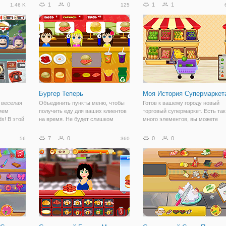
таточно.
проблем вам заработать тысячи
соединяющего машины, чтобы
1
0
1
1
1.46 K
125
золотых монет. Вы можете
затем выпустить их на гоночны
ть все
продать завязку, карты Таро, и
трек. На игровом поле вы видит
кошки к клиентам.
машины,
Бургер Теперь
Моя История Супермаркет
о веселая
Объединить пункты меню, чтобы
Готов к вашему городу новый
тием
получить еду для ваших клиентов
торговый супермаркет. Есть так
s! В этой
на время. Не будет слишком
много элементов, вы можете
пустить
медленным или вы будете иметь
узнать. Моя история
рия кафе!
некоторые действительно
супермаркета-это симулятор
7
0
0
0
56
360
ивыми,
сварливых клиентов!
супермаркета. Ваша миссия
у так
состоит, чтобы управлять весь
магазин и его расходов или