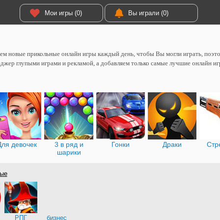
Мои игры (0)
Вы играли (0)
м новые прикольные онлайн игры каждый день, чтобы Вы могли играть, поэтом
джер глупыми играми и рекламой, а добавляем только самые лучшие онлайн иг
Для девочек
3 в ряд и
Гонки
Драки
Стр
шарики
ые
РПГ
бизнес