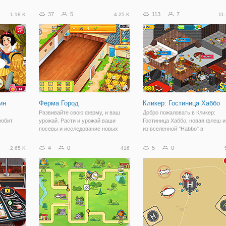
 -
флеш игры "ГриндКрафт:
доставить высокое качество
а ждет
обновленный". Это кликер онлайн,
обслуживания. Готовы ли вы
37
5
113
7
1.18 K
4.25 K
11.
и! Но как
представленный в тематике
готовить и обслуживать клиенто
динить
свободного мира Майнкрафт. На
вашем месте? Это Рождество и
игровом поле вы
вы должны убедиться, что люди
получают
ин
Ферма Город
Кликер: Гостиница Хаббо
Развивайте свою ферму, и ваш
Добро пожаловать в Кликер:
любит
урожай. Расти и урожай ваши
Гостиница Хаббо, новая флеш и
посевы и исследование новых
из вселенной "Habbo" в
 решила
машин. Нажмите на грузовик,
пиксельной графике. Мы
й
чтобы продать свой урожай.
приглашаем вас управлять
4
0
5
0
2.65 K
416
 Игра
собственным отелем, который
большую
состоит из удивительных номер
афикой и
атрибутов и сумасшедших
поможете