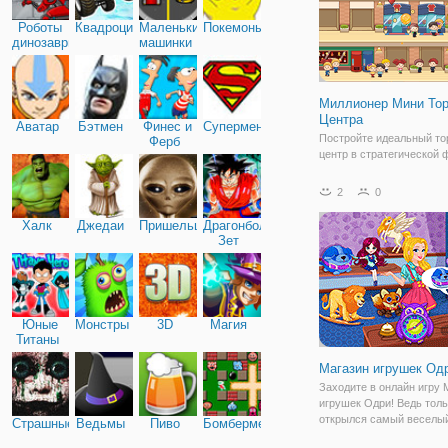
Роботы
Квадроциклы
Маленькие
Покемоны
динозавры
машинки
Миллионер Мини Тор
Центра
Аватар
Бэтмен
Финес и
Супермен
Постройте идеальный то
Ферб
центр в стратегической 
"Миллионер Мини Торгов
Центра". Здесь вы будет
2
0
владельца данного ТЦ и
задача заключается в то
Халк
Джедаи
Пришельцы
Драгонболл
развивать его и делать 
Зет
прибыльным.
Юные
Монстры
3D
Магия
Титаны
Магазин игрушек Од
Заходите в онлайн игру 
игрушек Одри! Ведь толь
открылся самый веселы
Страшные
Ведьмы
Пиво
Бомбермен
игрушек в городе. Но к 