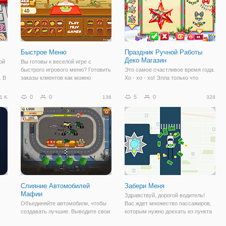
Быстрое Меню
Праздник Ручной Работы
Деко Магазин
ой
Вы готовы к веселой игре с
быстрого игрового меню? Готовить
Это самое счастливое время года.
. В
заказы клиентов как можно
Хо - хо - хо! Элла только что
быстрее собрать наибольшее
открылся новый фирменный
количество очков в игре меню. Не
магазин ручной работы. Помочь
0
0
5
0
1 K
136
328
ни
забудьте нажать на "заработать
ей сделать некоторые
монеты и quot; кнопку, чтобы
удивительные украшения для
получить
магазина. Откройте для себя все
интересные вещи вы
Слияние Автомобилей
Забери Меня
Мафии
Здравствуй, дорогой водитель!
Объединяйте автомобили, чтобы
Вас ждет множество пассажиров,
создавать лучшие. Выводите свои
которым нужно доехать из пункта
автомобили на гоночную трассу и
А в пункт Б, в онлайн игре "Забери