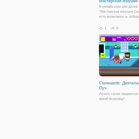
Мастерская игрушек
В онлайн игре для детей
"Мастерская игрушек Са
есть возможность побыв
месте, где сбываются м
миллионов детишек. Как
1
0
из названия - именно в
мастерской игрушек Са
разворачиваются все де
Clonewards: Деятель
Оуч
Лечить своих пациентов
яркой больницу!