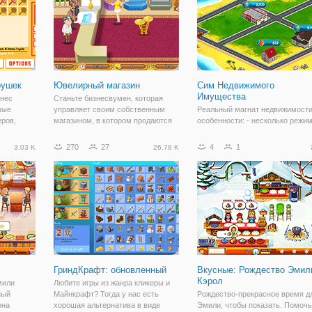
Фолс:
рушек
Ювелирный магазин
Сим Недвижимого
Имущества
знес
Станьте бизнесвумен, которая
вые
управляет своим собственным
Реальный магнат недвижимост
еров,
магазином, в котором продаются
особенности: - несколько режи
а и
красивые ювелирные изделия.
игры - стратегии игры. Купить и
статочно
Золото, белое золото, серебряные
продать недвижимость как мож
270
27
4
1
3.03 K
26.78 K
ить свой
кольца, серьги, ожерелья и
больше, но взгляните на цену
чните
драгоценности-вот что предлагает
зданий и продать их, чтобы
ваш магазин.
сделать много прибыли. Держит
глаза на
ГриндКрафт: обновленный
Вкусные: Рождество Эмил
Кэрол
мили
Любите игры из жанра кликеры и
ный
Майнкрафт? Тогда у нас есть
Рождество-прекрасное время д
она
хорошая альтернатива в виде
Эмили, чтобы показать. Помочь