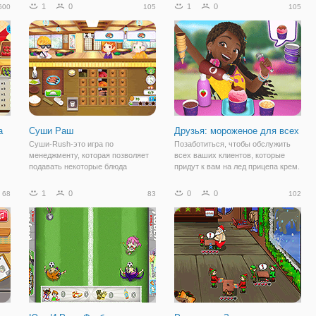
зарабатывайте деньги каждый раз,
Меня". Это красочная, динамичная
1
0
1
0
600
105
105
й
когда они пересекают финишную
и очень увлекательная игра с
е
черту! Зайдите в магазин, чтобы
удобной механикой. Здесь вы
купить автомобили для слияния.
а
Суши Раш
Друзья: мороженое для всех
Суши-Rush-это игра по
Позаботиться, чтобы обслужить
менеджменту, которая позволяет
всех ваших клиентов, которые
подавать некоторые блюда
придут к вам на лед прицепа крем.
японской кухни для клиентов. Так
Принять заказ и подготовить заказ
быстро, как вы можете, когда
по желанию потребителя. Не
1
0
0
0
68
83
102
обслуживает клиентов во
позволяйте им долго ждать, быть
избежание некоторых проблем
быстрым и проворным. Получайте
клиентов.