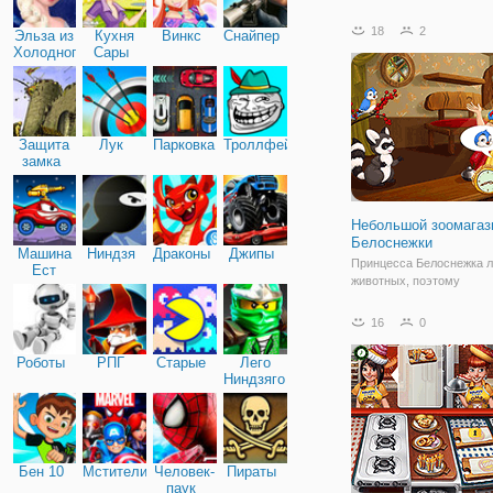
получает от всего сердца
новости потепление... он
18
2
Эльза из
Кухня
Винкс
Снайпер
новый расслоение радост
Холодного
Сары
Эмили собирается объе
сердца
все, что происходит
Защита
Лук
Парковка
Троллфейс
замка
Небольшой зоомагаз
Белоснежки
Машина
Ниндзя
Драконы
Джипы
Принцесса Белоснежка 
Ест
животных, поэтому
Машину
неудивительно, что она
открыть свой "Небольшо
16
0
зоомагазин Белоснежки".
представляет собой не
Роботы
РПГ
Старые
Лего
аркаду, с мультяшной гр
Ниндзяго
простой механикой. Вы 
Бен 10
Мстители
Человек-
Пираты
паук