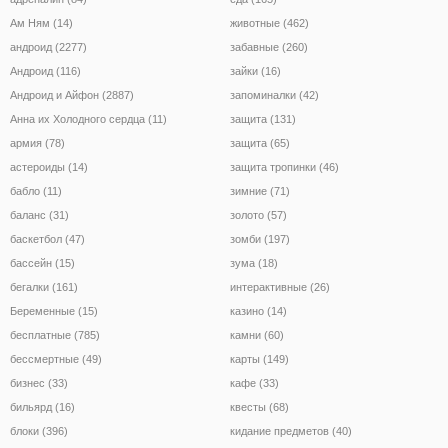
Ам Ням (14)
животные (462)
андроид (2277)
забавные (260)
Андроид (116)
зайки (16)
Андроид и Айфон (2887)
запоминалки (42)
Анна их Холодного сердца (11)
защита (131)
армия (78)
защита (65)
астероиды (14)
защита тропинки (46)
бабло (11)
зимние (71)
баланс (31)
золото (57)
баскетбол (47)
зомби (197)
бассейн (15)
зума (18)
бегалки (161)
интерактивные (26)
Беременные (15)
казино (14)
бесплатные (785)
камни (60)
бессмертные (49)
карты (149)
бизнес (33)
кафе (33)
бильярд (16)
квесты (68)
блоки (396)
кидание предметов (40)