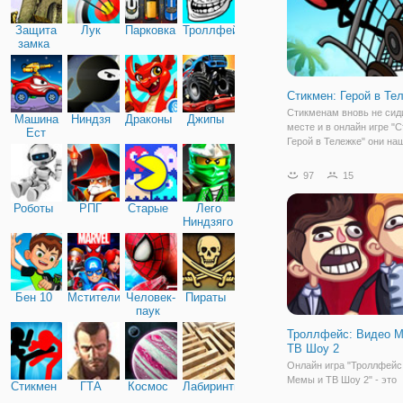
Защита
Лук
Парковка
Троллфейс
замка
Стикмен: Герой в Те
Стикменам вновь не сид
Машина
Ниндзя
Драконы
Джипы
месте и в онлайн игре "
Ест
Герой в Тележке" они на
Машину
себя новое развлечение.
- катание на тележке! Но
97
15
тележка пролетела как 
дальше, нужно грамотно
Роботы
РПГ
Старые
Лего
управлять.
Ниндзяго
Бен 10
Мстители
Человек-
Пираты
паук
Троллфейс: Видео 
ТВ Шоу 2
Онлайн игра "Троллфейс
Мемы и ТВ Шоу 2" - это
Стикмен
ГТА
Космос
Лабиринты
продолжение веселой ар