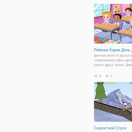
симулятор эта игра заст
галлюцинации, вам нрави
Морти серия?
Ребенок Карие День
Детские желто и друзья 
отпраздновать День дру
нового друга, Кенни. Дав
объединим детей, чтобы
отпраздновать самый в
5
1
праздник День дружбы. 
ярмарку, чтобы наслади
весело едет, идти в
Скоростной Спуск