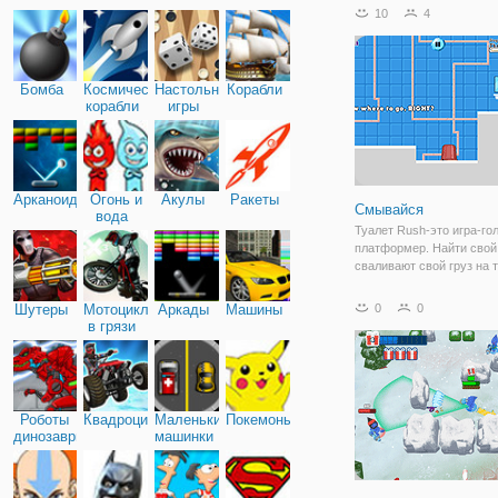
проказы Троллфейса. На 
10
4
мы заглянем за экран те
чтобы понять, как устро
СМИ. И конечно, будем 
Бомба
Космические
Настольные
Корабли
корабли
игры
Арканоид
Огонь и
Акулы
Ракеты
Смывайся
вода
Туалет Rush-это игра-го
платформер. Найти свой
сваливают свой груз на т
прежде чем взорваться.
каждый день борьба, что
Шутеры
Мотоциклы
Аркады
Машины
0
0
покой в туалет.
в грязи
Роботы
Квадроциклы
Маленькие
Покемоны
динозавры
машинки