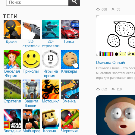
бильярд
карты
688
33
ТЕГИ
Драки
3D-
2D-
Гонки
стрелялки
стрелялки
Drawaria Онлайн
Drawaria Online - это бе
Веселая
Приколы
Игры на
Кликеры
многопользовательская 
Ферма
время
игра для рисования спе
для детей! Он сочетает 
умение иллюстрировать 
652
119
чтобы представить его д
игрокам, и угадывать
Стратегия
Защита
Мотоциклы
Змейка
нарисованное
башни
Звездные
Майнкрафт
Когама
Червячки