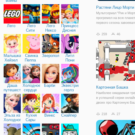
войны
Растяни Лицо Морти
Мультсериал "Рик и Морт
прогремел на всю планет
первого сезона завоевал
Лего
Лего
Лего
Принцессы
многомиллионную аудит
Сити
Нексо
Диснея
каждым новым сезоном
259
46
Найтс
поклонников знаменитог
становиться всё больше
больше. Вы готовы прим
Малышка
Свинка
Зверополис
Литл
Хейзел
Пеппа
Пони
Дружба
Даша
Холодное
Барби
Эквестрия
Картонная Башка
путешественница
сердце
герлз
Наиболее ожидаемая тре
в успешной серии онлайн
двоих про Картонную Ба
наконец вышла! Онлайн 
для мальчиков с кучей к
218
27
Эльза из
Кухня
Винкс
Снайпер
большим количеством ко
Холодного
Сары
так же можно играть вдв
сердца
режиме