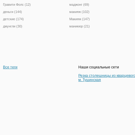
Гравити Фолс (12)
маджонг (69)
деньги (144)
макияж (102)
детские (174)
Макияж (147)
джунгли (30)
маникюр (21)
Все теги
Наши социальные сети
Резка столешницы из кварцевог
м. Тушинская