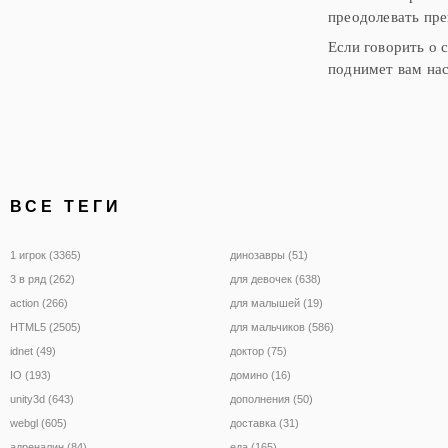
преодолевать пре
Если говорить о
поднимет вам нас
ВСЕ ТЕГИ
1 игрок (3365)
динозавры (51)
3 в ряд (262)
для девочек (638)
action (266)
для малышей (19)
HTML5 (2505)
для мальчиков (586)
idnet (49)
доктор (75)
IO (193)
домино (16)
unity3d (643)
дополнения (50)
webgl (605)
доставка (31)
адреналин (84)
еда (165)