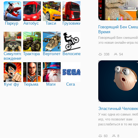
Паркур
Автобус
Такси
Грузовики
Говорящий Бен Сме
Время
Говорящий Бен смешной
это новая онлайн-игра п
для всех возрастов, осо
детей. Маленькие дети б
Симулятор
Трактора
Вертолеты
Велосипед
338
54
любить эту игру. Поиграй
вождения
нашим прекрасным Бен, 
его, коснуться его ног, ж
головы
Кунг фу
Тюрьма
Маги
Сега
Эластичный Человек
У нас одна из самых лю
игр, что позволит вам
расслабиться в то же вр
вы будете поражены тем
насколько реально выгля
60
8