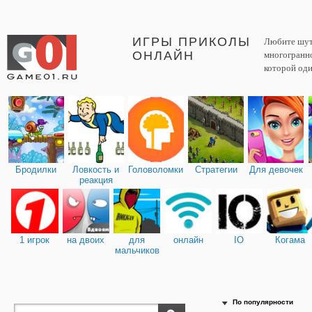
ИГРЫ ПРИКОЛЫ
Любите шути
ОНЛАЙН
многогранно
которой оди
Бродилки
Ловкость и
Головоломки
Стратегии
Для девочек
реакция
1 игрок
на двоих
для
онлайн
IO
Когама
мальчиков
По популярности