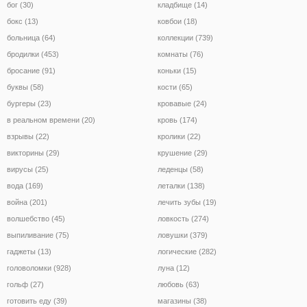
бог (30)
кладбище (14)
бокс (13)
ковбои (18)
больница (64)
коллекции (739)
бродилки (453)
комнаты (76)
бросание (91)
коньки (15)
буквы (58)
кости (65)
бургеры (23)
кровавые (24)
в реальном времени (20)
кровь (174)
взрывы (22)
кролики (22)
викторины (29)
крушение (29)
вирусы (25)
леденцы (58)
вода (169)
леталки (138)
война (201)
лечить зубы (19)
волшебство (45)
ловкость (274)
выпиливание (75)
ловушки (379)
гаджеты (13)
логические (282)
головоломки (928)
луна (12)
гольф (27)
любовь (63)
готовить еду (39)
магазины (38)