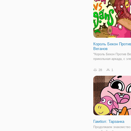
но перед этим вы
Король Бекон Проти
Веганов
"Король Бекон Против Ве
прикольная аркада, с э
игр из серии "защита тро
Здесь вы окажетесь в б
28
1
мире продуктов питания,
разделились на два лаге
любят мясо, а веганы пр
Гамбол: Тарзанка
Продолжаем знакомство