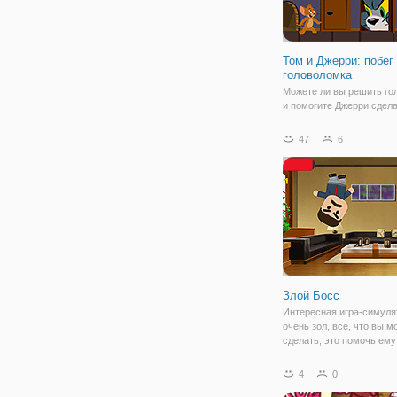
Том и Джерри: побег
головоломка
Можете ли вы решить го
и помогите Джерри сдела
через дом? Слайд, зажи
тянешь свой путь через 
47
6
веселый пазл - уровней, 
собрать сыр и не попаст
том! Помогите Джерри п
Злой Босс
Интересная игра-симуля
очень зол, все, что вы м
сделать, это помочь ему
распаковать, увидеть рек
предположительно, вы д
4
0
понять. наша конечная ц
уничтожить разъяренного