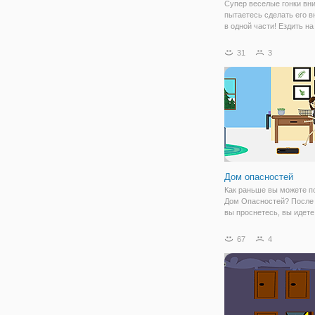
Супер веселые гонки вни
пытаетесь сделать его в
в одной части! Ездить на
велосипеде до финиша и
посмотреть, если вы мо
31
3
30 секунд! Усилие не до
превышать 1000, и вы н
приземлиться
Дом опасностей
Как раньше вы можете п
Дом Опасностей? После т
вы проснетесь, вы идете
ванную, затем пьете коф
поливаете цветы и пров
67
4
свой почтовый ящик посл
как вы идете на работу. 
распорядок