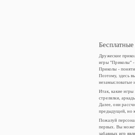
использовать
Бесплатные
Дружеские прикол
игры "Приколы" -
Приколы - поняти
Поэтому, здесь в
незамысловатые и
Итак, какие игры
стрелялки, аркад
Далее, они рассч
предыдущей, но к
Пожалуй персонаж
первых. Вы может
забавных игр явл