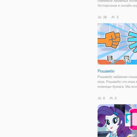
семейкой забавных коти
Уоттерсонов в онлайн иг
"Гамбол: Тарзанка" и се
поближе узнаете про Ана
38
3
младшая сестренка Гамб
которая, как и ее брат, ч
оказывается в
Рошамбо
Рошамбо забавная поша
игра. Рошамбо-это игра в
ножницы-бумага. Мы вс
знаем правила игры "кам
ножницы-бумага". У нас 
8
0
игрок и 2 игрока игры до
Выберите 1 игрока, если
играть с