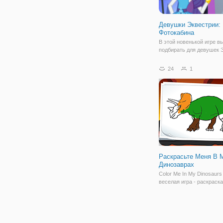
Девушки Эквестрии:
Фотокабина
В этой новенькой игре в
подбирать для девушек 
модные наряды и менят
внешность. Дело в том, 
24
1
милые героини решили и
на себе новую фотокиби
которой можно сделать 
красивые
Раскрасьте Меня В 
Динозаврах
Color Me In My Dinosaurs 
веселая игра - раскраска
участием могучих диноз
Выберите любой цвет с 
стороны и нанесите его т
вам нравится. Вы может
изменить кончик цветног