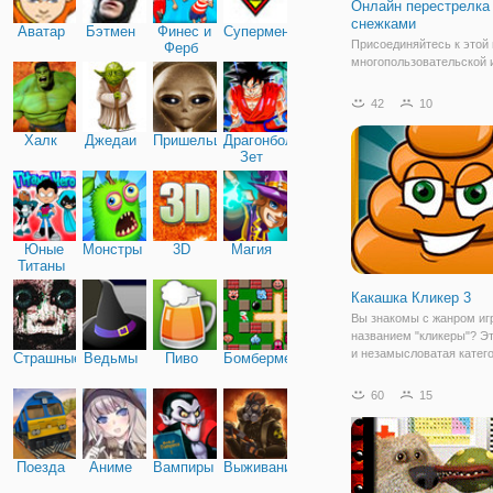
Онлайн перестрелка
снежками
Аватар
Бэтмен
Финес и
Супермен
Присоединяйтесь к этой
Ферб
многопользовательской и
снежки game01.ru , и
почувствовать дух зимы
42
10
праздника. Ваш персона
находится в заснеженно
Халк
Джедаи
Пришельцы
Драгонболл
другими игроками или с
Зет
друзьями, которых вы
Юные
Монстры
3D
Магия
Титаны
Какашка Кликер 3
Вы знакомы с жанром иг
названием "кликеры"? Э
и незамысловатая катего
Страшные
Ведьмы
Пиво
Бомбермен
для развития скорости р
Основная особенность ж
60
15
все действия, весь игро
процесс происходит за с
взаимодействия
Поезда
Аниме
Вампиры
Выживание