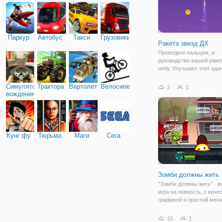
Паркур
Автобус
Такси
Грузовики
Ракета звезд ДХ
Проведите пальцем, и
руководство вашей раке
небу. Улучшает этот оди
продвинуть его дальше. 
реальной жизни зажигая 
Симулятор
Трактора
Вертолеты
Велосипед
2
1
это очень сложная задач
вождения
теперь это очень просто
воспламениться в точно
Кунг фу
Тюрьма
Маги
Сега
Зомби должны жить
"Зомби должны жить" - в
игра на ловкость, с каче
графикой и простой меха
Здесь вы будете играть 
ходячих мертвецов и по
15
1