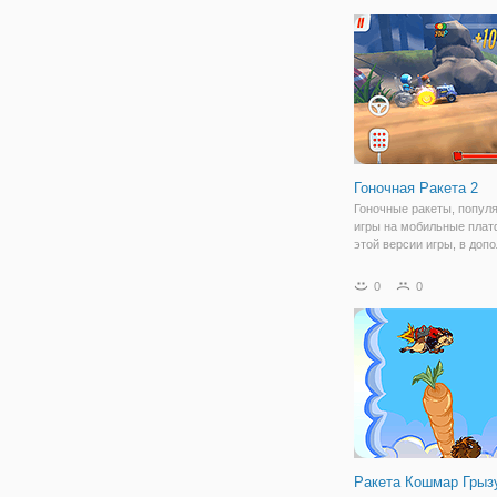
выжить. С верхней части
будут падать разные пр
Гоночная Ракета 2
Гоночные ракеты, попул
игры на мобильные пла
этой версии игры, в допо
многопользовательской 
игре, которые будут доб
0
0
ближайшее время, вы м
принять участие в безж
гонках с
Ракета Кошмар Грыз