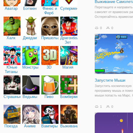
Выживание Самолет
Перетащите и направить
Аватар
Бэтмен
Финес и
Супермен
самолет от вражеских ра
Ферб
Остерегайтесь вражески
возможностью самонаве
Держаться подальше, ра
0
0
увертки и планировать б
Собирайте бонусы, такие
Халк
Джедаи
Пришельцы
Драгонболл
ускорение,
Зет
Юные
Монстры
3D
Магия
Титаны
Запустите Мыши
Запустить космическую
программу мышь и помо
мыши попасть на Марс. 
Страшные
Ведьмы
Пиво
Бомбермен
монеты и нажмите плат
прыжок, чтобы поднятьс
1
0
получить топливо обратн
Используйте монеты, чт
модернизировать свой р
Поезда
Аниме
Вампиры
Выживание