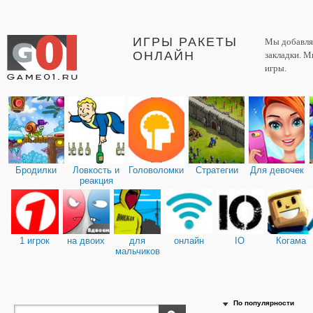
ИГРЫ РАКЕТЫ
Мы добавляе
ОНЛАЙН
закладки. М
игры.
Бродилки
Ловкость и
Головоломки
Стратегии
Для девочек
реакция
1 игрок
на двоих
для
онлайн
IO
Когама
мальчиков
По популярности