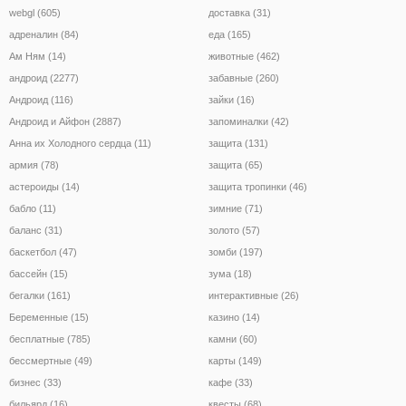
webgl (605)
доставка (31)
адреналин (84)
еда (165)
Ам Ням (14)
животные (462)
андроид (2277)
забавные (260)
Андроид (116)
зайки (16)
Андроид и Айфон (2887)
запоминалки (42)
Анна их Холодного сердца (11)
защита (131)
армия (78)
защита (65)
астероиды (14)
защита тропинки (46)
бабло (11)
зимние (71)
баланс (31)
золото (57)
баскетбол (47)
зомби (197)
бассейн (15)
зума (18)
бегалки (161)
интерактивные (26)
Беременные (15)
казино (14)
бесплатные (785)
камни (60)
бессмертные (49)
карты (149)
бизнес (33)
кафе (33)
бильярд (16)
квесты (68)