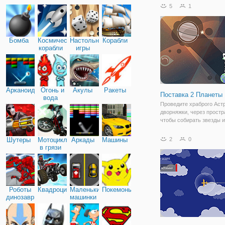
спецоперацию на секрет
5
1
лаборатории врага. Но, у
обнаружили и решили с 
расправиться. Джека
Бомба
Космические
Настольные
Корабли
корабли
игры
Арканоид
Огонь и
Акулы
Ракеты
Поставка 2 Планеты
вода
Проведите храброго Астр
дворняжки, через простр
чтобы собирать звезды 
в его планетарного назн
Корректировать траекто
Шутеры
Мотоциклы
Аркады
Машины
2
0
ракеты, чтобы достичь п
в грязи
Двигаться Ракета, чтобы
планет в
Роботы
Квадроциклы
Маленькие
Покемоны
динозавры
машинки