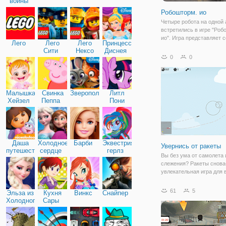
войны
Робошторм. ио
Четыре робота на одной 
встретились в игре "Роб
ио". Игра представляет 
Лего
Лего
Лего
Принцессы
ио, а значит, игроки со в
Сити
Нексо
Диснея
оказались здесь, чтобы
0
0
Найтс
посоревноваться в смек
внимательности и остор
Итак, на
Малышка
Свинка
Зверополис
Литл
Хейзел
Пеппа
Пони
Дружба
Даша
Холодное
Барби
Эквестрия
Увернись от ракеты
путешественница
сердце
герлз
Вы без ума от самолета 
слежения? Ракеты снова
увлекательная игра для
самолета и избегания иг
игре вам нужно собирать
61
5
Эльза из
Кухня
Винкс
Снайпер
избегать отслеживания р
Холодного
Сары
других препятствий, так
сердца