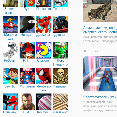
Защита
Лук
Парковка
Троллфейс
замка
Армия, миссии, нап
американского беспи
Машина
Ниндзя
Драконы
Джипы
Вам нравится игра арми
Ест
Готовьтесь! Привод груз
Машину
большой ракеты и стреля
вражеской базе! Армия, 
12
2
нападения американског
беспилотника имеет все
Роботы
РПГ
Старые
Лего
задачи, которые приведу
Ниндзяго
гарантии нам землю,
Бен 10
Мстители
Человек-
Пираты
паук
Сверхзвуковой Джек
"Сверхзвуковой Джек" —
новенький раннер с отли
графикой и крутыми гер
Стикмен
ГТА
Космос
Лабиринты
Шпион по имени Джек пр