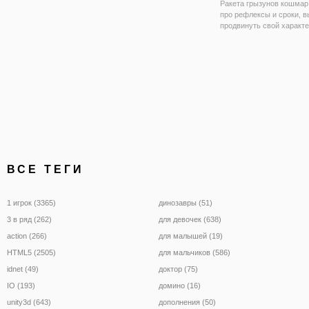
Ракета грызунов кошмар 
про рефлексы и сроки, 
продвинуть свой характе
нужный момент для того
избежать стены, но будь
осторожны пространства
пройти через эти стены т
если вы
ВСЕ ТЕГИ
1 игрок (3365)
динозавры (51)
3 в ряд (262)
для девочек (638)
action (266)
для малышей (19)
HTML5 (2505)
для мальчиков (586)
idnet (49)
доктор (75)
IO (193)
домино (16)
unity3d (643)
дополнения (50)