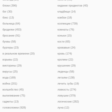
блоки (396)
кидание предметов (40)
бог (30)
кладбище (14)
бокс (13)
ковбои (18)
больница (64)
коллекции (739)
бродилки (453)
комнаты (76)
бросание (91)
коньки (15)
буквы (58)
кости (65)
бургеры (23)
кровавые (24)
в реальном времени (20)
кровь (174)
взрывы (22)
кролики (22)
викторины (29)
крушение (29)
вирусы (25)
леденцы (58)
вода (169)
леталки (138)
война (201)
лечить зубы (19)
волшебство (45)
ловкость (274)
выпиливание (75)
ловушки (379)
гаджеты (13)
логические (282)
головоломки (928)
луна (12)