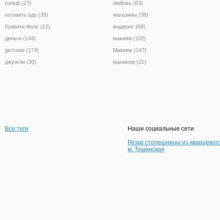
гольф (27)
любовь (63)
готовить еду (39)
магазины (38)
Гравити Фолс (12)
маджонг (69)
деньги (144)
макияж (102)
детские (174)
Макияж (147)
джунгли (30)
маникюр (21)
Все теги
Наши социальные сети
Резка столешницы из кварцевог
м. Тушинская