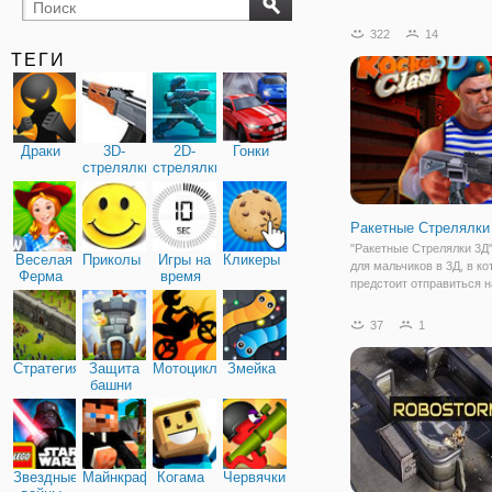
бильярд
карты
322
14
ТЕГИ
Драки
3D-
2D-
Гонки
стрелялки
стрелялки
Ракетные Стрелялки
"Ракетные Стрелялки 3Д"
Веселая
Приколы
Игры на
Кликеры
для мальчиков в 3Д, в к
Ферма
время
предстоит отправиться н
выполнение миссии по з
Действия разворачивают
37
1
некой базе, где вашим
персонажем будет спецн
Стратегия
Защита
Мотоциклы
Змейка
Кроме него, здесь
башни
Звездные
Майнкрафт
Когама
Червячки