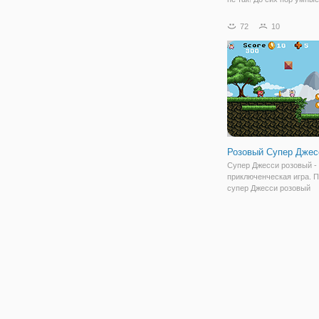
используют тетрис и дру
головоломки, чтобы ста
72
10
умнее и приобретать но
умственные навыки. Вед
просто так в своё
Розовый Супер Джес
Супер Джесси розовый -
приключенческая игра. 
супер Джесси розовый
восстановить свой крист
сталкиваясь с различны
монстрами, засады и оп
ловушки. Собирайте мон
зарабатывать на жизнь в