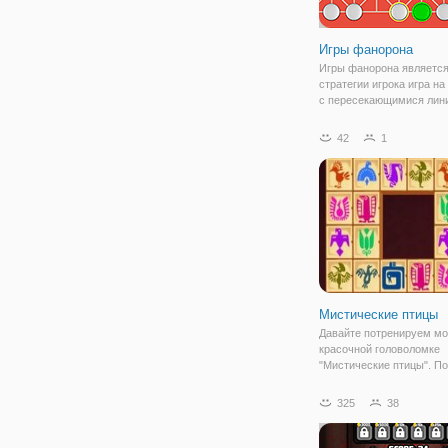
Игры фанорона
Игры фанорона является
стратегии игрока игра на
с пересекающимися лин
Переместить фигуру на 
соседнее пустое пересе
42
1
можете побить шашку пр
либо перемещая свой ку
с
Мистические птицы
Давайте потренируем мо
красочной головоломке
"Мистические птицы". По
они заточены в тропичес
джунглях глубоко в пеще
325
38
только расшифровка зад
поможет выбраться им н
Чтобы помочь птица