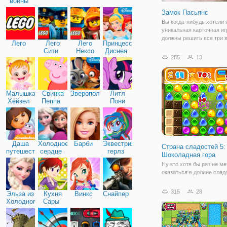
войны
Замок Пасьянс
Вы когда-нибудь хотели 
уникальная карточная иг
должны решить все три
Лего
Лего
Лего
Принцессы
стека и карты правильно
Сити
Нексо
Диснея
почти похожа на пасьянс
285
13
Найтс
гораздо более сложный.
играть в нее и нажмите н
Малышка
Свинка
Зверополис
Литл
Хейзел
Пеппа
Пони
Дружба
Даша
Холодное
Барби
Эквестрия
Страна сладостей 5:
путешественница
сердце
герлз
Шоколадная гора
Ну кто хотя бы раз не м
оказаться в долине слад
шоколадных ручьев? Есл
детской (и не только) ме
315
28
Эльза из
Кухня
Винкс
Снайпер
проблематично в реальн
Холодного
Сары
то в виртуальной все во
сердца
частности, в игре «Стра
сладостей