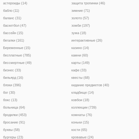
астероиды (14)
защита тропинки (46)
бабло (11)
зимние (71)
баланс (31)
золото (57)
баскетбол (47)
зомби (197)
бассейн (15)
зума (18)
бегалки (161)
интерактивные (26)
Беременные (15)
казино (14)
бесплатные (785)
камни (60)
бессмертные (49)
карты (149)
бизнес (33)
кафе (33)
бильярд (16)
квесты (68)
блоки (396)
кидание предметов (40)
бог (30)
кладбище (14)
бокс (13)
ковбои (18)
больница (64)
коллекции (739)
бродилки (453)
комнаты (76)
бросание (91)
коньки (15)
буквы (58)
кости (65)
бургеры (23)
кровавые (24)