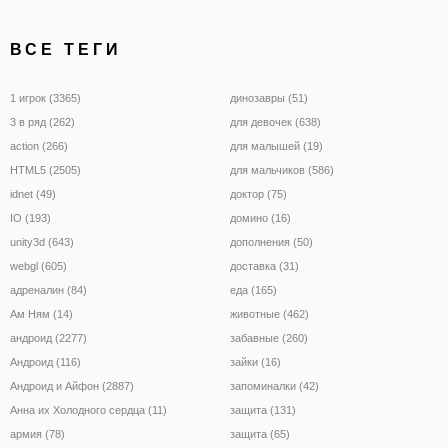
ВСЕ ТЕГИ
1 игрок (3365)
динозавры (51)
3 в ряд (262)
для девочек (638)
action (266)
для малышей (19)
HTML5 (2505)
для мальчиков (586)
idnet (49)
доктор (75)
IO (193)
домино (16)
unity3d (643)
дополнения (50)
webgl (605)
доставка (31)
адреналин (84)
еда (165)
Ам Ням (14)
животные (462)
андроид (2277)
забавные (260)
Андроид (116)
зайки (16)
Андроид и Айфон (2887)
запоминалки (42)
Анна их Холодного сердца (11)
защита (131)
армия (78)
защита (65)