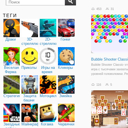
бильярд
карты
453
31
ТЕГИ
Драки
3D-
2D-
Гонки
стрелялки
стрелялки
Bubble Shooter Class
Bubble Shooter Classic-э
Веселая
Приколы
Игры на
Кликеры
игра с тысячами захва
Ферма
время
уровней головоломки. Ре
самые крутые, и Bubble 
Classic-только одна из ни
116
5
Перетащите мышь, чтоб
переместить лазерный п
Стратегия
Защита
Мотоциклы
Змейка
направлении
башни
Звездные
Майнкрафт
Когама
Червячки