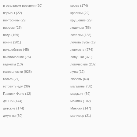
в реальном времени (20)
кровь (174)
взрывы (22)
кролики (22)
викторины (29)
крушение (29)
вирусы (25)
леденцы (58)
вода (169)
леталки (138)
война (201)
лечить зубы (19)
волшебство (45)
ловкость (274)
выпиливание (75)
ловушки (379)
гаджеты (13)
логические (282)
головоломки (928)
луна (12)
гольф (27)
любовь (63)
готовить еду (39)
магазины (38)
Гравити Фолс (12)
маджонг (69)
деньги (144)
макияж (102)
детские (174)
Макияж (147)
джунгли (30)
маникюр (21)