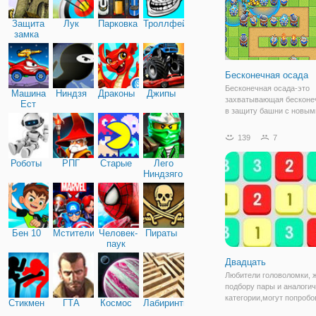
Защита
Лук
Парковка
Троллфейс
замка
Бесконечная осада
Бесконечная осада-это
Машина
Ниндзя
Драконы
Джипы
захватывающая бесконе
Ест
в защиту башни с новым
Машину
ежедневно и потрясающ
графикой. Ваша цель сос
139
7
том, чтобы разместить и
расположить свои защи
Роботы
РПГ
Старые
Лего
башни, чтобы противост
Ниндзяго
Бен 10
Мстители
Человек-
Пираты
паук
Двадцать
Любители головоломки, 
подбору пары и аналоги
категории,могут попробо
Стикмен
ГТА
Космос
Лабиринты
умственные силы в игре