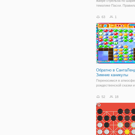
жанре стрельба по шарик
тематике Пасхи. Правил
очень просты, и в неё м
играть бесплатно. Для эт
63
1
просто направляйте шар
выстреливайте их так, ч
составить вместе
Обратно в СантаЛен
Зимние каникулы
Переносимся в атмосфе
рождественской сказки и
волшебства, в онлайн иг
"Обратно в СантаЛенд: 
52
18
каникулы". Здесь вы ока
игровом поле с разноцв
плитками, на которых и
елочные игрушки. Ваша