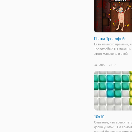
Пытки Троллфейс
Есть немного времени, 
Троллфейс? Ты можешь 
этого манекена в этой
удивительной игре дейст
Делайте это медленно и 
385
7
это быстро, если вы
предпочитаете. Собирай
и разблокировать все
10х10
Считаете, что время тет
давно ушло? – На самом
не так! До сих пор умны