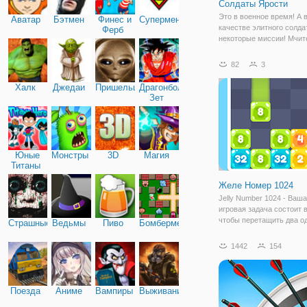
Солдаты Ярости
Это в военное время! А 
Аватар
Бэтмен
Финес и
Супермен
качестве элитного солда
Ферб
некоторые миссии! Мчит
собирайте оружие и бон
стрелять всех врагов, к
82
3
пытаются выжить! Обнов
арсенал и раскрыть свой
Халк
Джедаи
Пришельцы
Драгонболл
Вражеские
Зет
Юные
Монстры
3D
Магия
Титаны
Желе Номер 1024
Jelly Number 1024 - Ваша
игровая задача состоит в
чтобы перетащить два о
Страшные
Ведьмы
Пиво
Бомбермен
числа, чтобы сделать б
число до 1024. Перетащи
1442
154
на другой с тем же номе
можете продолжать играт
Поезда
Аниме
Вампиры
Выживание