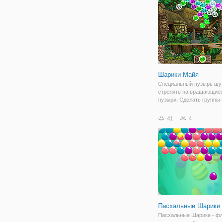
Шарики Майя
Специальный пузырь шу
стрелять на вращающие
пузыри. Сделать группы 
более подключенных пуз
чтобы удалить их. Нажми
41
4
нажмите на стрелку, что
изменить цвет.
Пасхальные Шарики
Пасхальные Шарики - фл