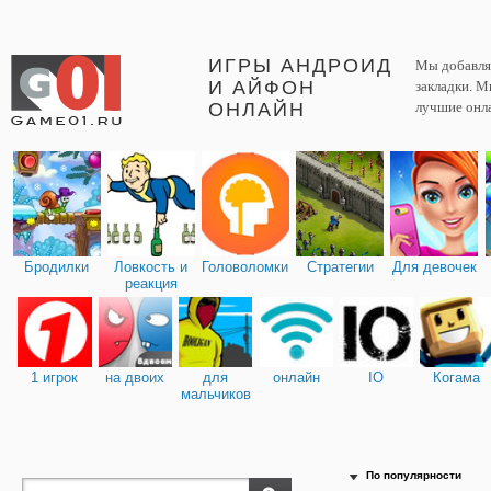
ИГРЫ АНДРОИД
Мы добавляе
И АЙФОН
закладки. М
ОНЛАЙН
лучшие онл
Бродилки
Ловкость и
Головоломки
Стратегии
Для девочек
реакция
1 игрок
на двоих
для
онлайн
IO
Когама
мальчиков
По популярности