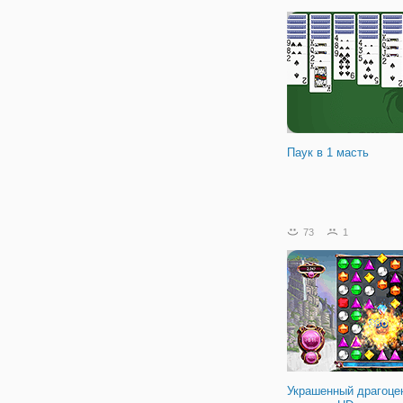
Поэтому различные сбо
логических игр, тоже ста
популярными впервые з
Паук в 1 масть
73
1
Украшенный драгоц