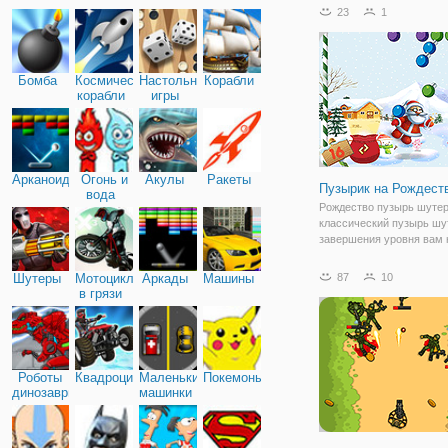
"Двадцать". Это простая,
23
1
красочная игра с понят
правилами. А заключают
следующем. На поле
Бомба
Космические
Настольные
Корабли
корабли
игры
Арканоид
Огонь и
Акулы
Ракеты
Пузырик на Рождест
вода
Рождество пузырь шуте
классический пузырь шу
завершения уровня вам 
лопать пузырьки, чтобы 
Стрелять пузырь на доск
Шутеры
Мотоциклы
Аркады
Машины
87
10
сделать группы из 3 или
в грязи
шариков одного выбить.
найдете
Роботы
Квадроциклы
Маленькие
Покемоны
динозавры
машинки