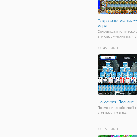
Сокровища мистичес
моря
Сокровища мистического
это классический матч 3
водой пиратский сеттинг
время будет ограничено,
45
1
удалить все плитки с к
фоном. Переключить вещ
завершить свою цель. Уд
Небоскреб Пасьянс
Посмотрите небоскребы 
этот пасьянс игра.
15
1