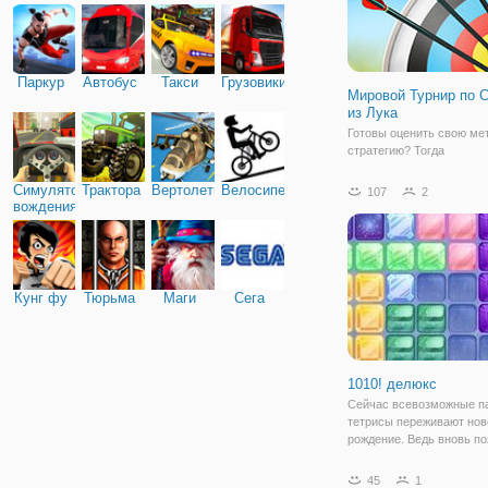
Паркур
Автобус
Такси
Грузовики
Мировой Турнир по 
из Лука
Готовы оценить свою мет
стратегию? Тогда
присоединяйтесь в онлай
Мировой Турнир по Стре
Симулятор
Трактора
Вертолеты
Велосипед
107
2
Лука. Здесь вы будете иг
вождения
роли луника, который пр
участие в международно
по стрельбе из лука.
Кунг фу
Тюрьма
Маги
Сега
1010! делюкс
Сейчас всевозможные п
тетрисы переживают нов
рождение. Ведь вновь п
тенденция на настольны
логические игры и голов
45
1