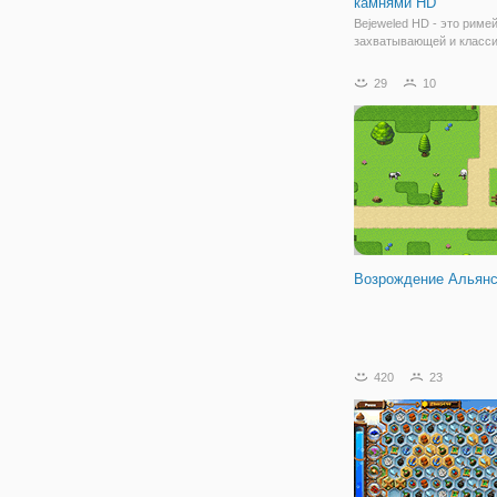
камнями HD
Bejeweled HD - это риме
захватывающей и класс
игры-головоломки connec
jewel. Классический реж
29
10
Bejeweled позволяет вам
наслаждаться традицион
перетасовывая драгоце
камни, чтобы
Возрождение Альян
420
23