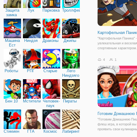
Защита
Лук
Парковка
Троллфейс
замка
Картофельная Паник
"Картофельная Паника" -
Машина
Ниндзя
Драконы
Джипы
увлекательная и веселая
Ест
спортивным характером.
Машину
играете за Опасного Генр
друзей, которые будут иг
4
1
необычную игру. Необыч
тем, что вам предстоит и
Роботы
РПГ
Старые
Лего
Ниндзяго
Бен 10
Мстители
Человек-
Пираты
паук
Готовим Домашнюю 
"Готовим Домашнюю Пиц
флеш игра, в которой вы
проявить свои кулинарн
Стикмен
ГТА
Космос
Лабиринты
навыки. Представьте себ