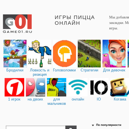
ИГРЫ ПИЦЦА
Мы добавляе
ОНЛАЙН
закладки. М
игры.
Бродилки
Ловкость и
Головоломки
Стратегии
Для девочек
реакция
1 игрок
на двоих
для
онлайн
IO
Когама
мальчиков
По популярности