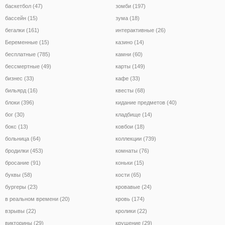
баскетбол (47)
зомби (197)
бассейн (15)
зума (18)
бегалки (161)
интерактивные (26)
Беременные (15)
казино (14)
бесплатные (785)
камни (60)
бессмертные (49)
карты (149)
бизнес (33)
кафе (33)
бильярд (16)
квесты (68)
блоки (396)
кидание предметов (40)
бог (30)
кладбище (14)
бокс (13)
ковбои (18)
больница (64)
коллекции (739)
бродилки (453)
комнаты (76)
бросание (91)
коньки (15)
буквы (58)
кости (65)
бургеры (23)
кровавые (24)
в реальном времени (20)
кровь (174)
взрывы (22)
кролики (22)
викторины (29)
крушение (29)