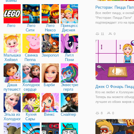
войны
Ресторан: Пицца Пат
Все любят пиццу, и онлай
"Ресторан: Пицца Пати"
подтверждает это на пра
Лего
Лего
Лего
Принцессы
Ведь иначе как объяснит
Сити
Нексо
Диснея
поток посетителей, кото
11
0
Найтс
ежедневно приходят к ва
заведение за аппетитны
угощением? И в этой игр
Малышка
Свинка
Зверополис
Литл
Хейзел
Пеппа
Пони
Дружба
Даша
Холодное
Барби
Эквестрия
Джек O Фонарь Пицц
путешественница
сердце
герлз
Кто не любит и Хэллоуин
Теперь вы можете объед
лучшее из обоих миров 
Джек o фонарь пицца. Узн
приготовить это праздни
8
0
Эльза из
Кухня
Винкс
Снайпер
блюдо онлайн. Затем во
Холодного
Сары
ваши мама или папа и о
сердца
рецепт в