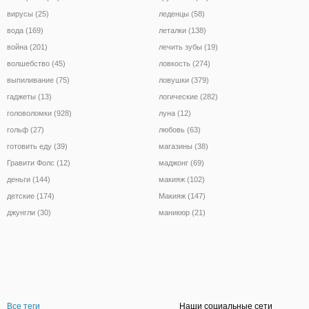
вирусы (25)
леденцы (58)
вода (169)
леталки (138)
война (201)
лечить зубы (19)
волшебство (45)
ловкость (274)
выпиливание (75)
ловушки (379)
гаджеты (13)
логические (282)
головоломки (928)
луна (12)
гольф (27)
любовь (63)
готовить еду (39)
магазины (38)
Гравити Фолс (12)
маджонг (69)
деньги (144)
макияж (102)
детские (174)
Макияж (147)
джунгли (30)
маникюр (21)
Все теги
Наши социальные сети