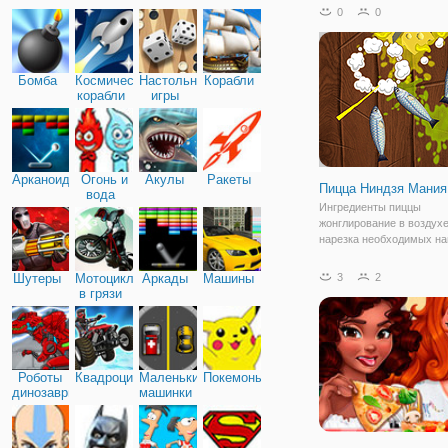
повара, которому нужно
0
0
приготовить вкусную пиц
этого у вас есть все не
компоненты,
Бомба
Космические
Настольные
Корабли
корабли
игры
Арканоид
Огонь и
Акулы
Ракеты
Пицца Ниндзя Мания
вода
Ингредиенты пиццы
жонглирование в воздухе
нарезка необходимых на
Клиенты должны быть о
быстро, а также любите,
Шутеры
Мотоциклы
Аркады
Машины
3
2
увидеть развлечения. Та
в грязи
нож и делай свою работу
каждом режиме
Роботы
Квадроциклы
Маленькие
Покемоны
динозавры
машинки