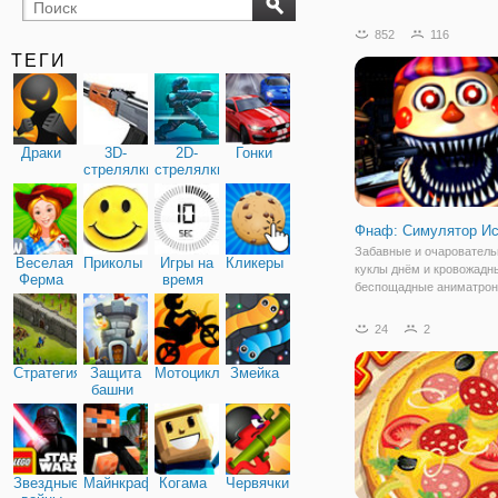
бильярд
карты
852
116
ТЕГИ
Драки
3D-
2D-
Гонки
стрелялки
стрелялки
Фнаф: Симулятор Ис
Забавные и очаровател
Веселая
Приколы
Игры на
Кликеры
куклы днём и кровожадн
Ферма
время
беспощадные аниматрон
ночью! Именно этим сла
печально известная заб
24
2
пиццерия Фредди Фазбира
то это было весёлое и
Стратегия
Защита
Мотоциклы
Змейка
жизнерадостное место, 
башни
Звездные
Майнкрафт
Когама
Червячки