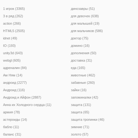
1 игрок (3365)
динозавры (51)
3 в ряд (262)
для девочек (638)
action (266)
для малышей (19)
HTML5 (2505)
для мальчиков (586)
idnet (49)
доктор (75)
IO (193)
домино (16)
unity3d (643)
дополнения (50)
webgl (605)
доставка (31)
адреналин (84)
еда (165)
Ам Ням (14)
животные (462)
андроид (2277)
забавные (260)
Андроид (116)
зайки (16)
Андроид и Айфон (2887)
запоминалки (42)
Анна их Холодного сердца (11)
защита (131)
армия (78)
защита (65)
астероиды (14)
защита тропинки (46)
бабло (11)
зимние (71)
баланс (31)
золото (57)