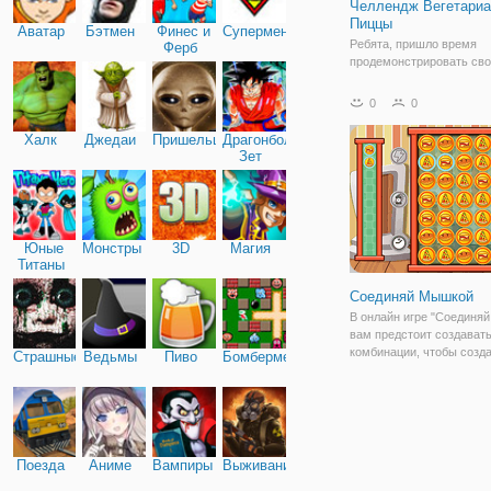
Челлендж Вегетариа
Пиццы
Аватар
Бэтмен
Финес и
Супермен
Ребята, пришло время
Ферб
продемонстрировать св
кулинарные способности
разжечь аппетит жюри. В
0
0
"Челлендж Вегетарианск
вам нужно приготовить
Халк
Джедаи
Пришельцы
Драгонболл
вкуснейшую пиццу с ов
Зет
Даже без бекона, колбас
можно
Юные
Монстры
3D
Магия
Титаны
Соединяй Мышкой
В онлайн игре "Соединя
вам предстоит создават
комбинации, чтобы созд
Страшные
Ведьмы
Пиво
Бомбермен
цепочки из представлен
деталей. По своему игр
процессу она напоминае
"три в ряд" и имеет прос
управление. Вы видите н
Поезда
Аниме
Вампиры
Выживание