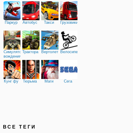
Паркур
Автобус
Такси
Грузовики
Симулятор
Трактора
Вертолеты
Велосипед
вождения
Кунг фу
Тюрьма
Маги
Сега
ВСЕ ТЕГИ