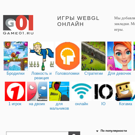
ИГРЫ WEBGL
Мы добавляе
ОНЛАЙН
закладки. М
игры.
Бродилки
Ловкость и
Головоломки
Стратегии
Для девочек
реакция
1 игрок
на двоих
для
онлайн
IO
Когама
мальчиков
По популярности