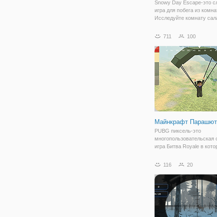
Snowy Day Escape-это с
игра для побега из комна
Исследуйте комнату сал
спальню, чтобы найти п
найти подсказки о том, к
711
100
сбежать из комнаты. Это
игра побега из комнаты, 
может
Майнкрафт Парашют
PUBG пиксель-это
многопользовательская 
игра Битва Royale в кото
ста игроков сражаться в
Королевской битве, типа
116
20
крупномасштабных посл
человек, стоящий бой, гд
бороться, чтобы остатьс
последним