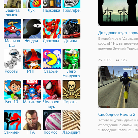
Защита
Лук
Парковка
Троллфейс
замка
Да здравствует коро
В новой игре с "Да здрав
Машина
Ниндзя
Драконы
Джипы
король! " Ну, вы перенес
Ест
времена Великой Францу
Машину
революции. В это трудно
буржуазии удалось нака
1095
126
тысячи противников рев
смертью. Аристократы и
Роботы
РПГ
Старые
Лего
Ниндзяго
Бен 10
Мстители
Человек-
Пираты
паук
Свободное Ралли 2
Хотите ощутить драйв и 
от вождения, в онлайн иг
"Свободное Ралли 2". Эт
Стикмен
ГТА
Космос
Лабиринты
бесплатная гонка, в кот