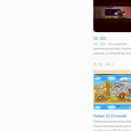
10- 103
10 - 103 - это короткая
приключенческая стреля
ужасов, в которой вы иг
закаленного спецназовца
пробирающегося через т
32
2
который стал подземны
объектом. В исследоват
центре Aegis было
Найди 10 Отличий
Найти различия игры мог
очень интересными для 
особенно детей! В этой и