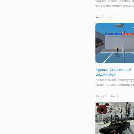
реалистичная гоночная и
есть оживленная улица с
множеством автомобиле
придется взять на топли
14
1
давлением времени, есл
хотите быть расслаблен
бесконечная
Крупье Спортивный
Бадминтон
Бросая вызов своему др
брату, играя в спортивн
бадминтон Stickman на y
выберите своего персон
777
85
Stickman и начните тенн
матч. Покажите свои сп
способности и не дайте 
матч. Выберите