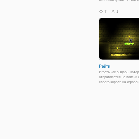
25 уровней в общей слож
каждом уровне вы увиди
7
1
версии одной картинки и
отличий. Обратите внима
Райти
Играть как рыцарь, кото
отправляется на поиски
своего короля на игрово
платформе Райти! Ваша 
будет помочь отважному
маленькому герою выжит
подземелье, населенное
монстрами. В начале игр