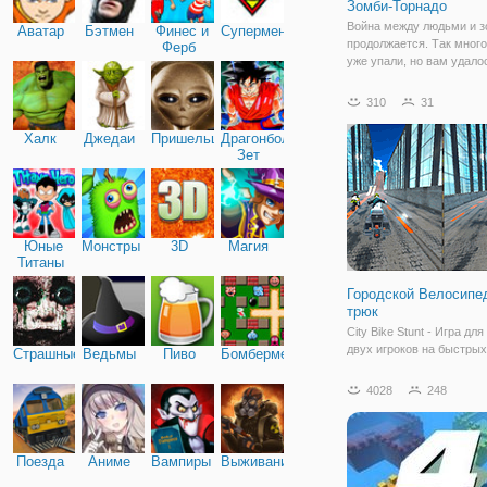
Зомби-Торнадо
Война между людьми и 
Аватар
Бэтмен
Финес и
Супермен
продолжается. Так много
Ферб
уже упали, но вам удало
выжить. Не погладить се
спине просто еще и пото
310
31
опасность за каждым уг
нужно сделать все возм
Халк
Джедаи
Пришельцы
Драгонболл
чтобы
Зет
Юные
Монстры
3D
Магия
Титаны
Городской Велосипе
трюк
City Bike Stunt - Игра для
двух игроков на быстрых
Страшные
Ведьмы
Пиво
Бомбермен
мотоциклах на Y8! Выбе
идеальный мотоцикл и н
4028
248
гонку с трюком , если вы
закончите 6 различных г
вовремя, вы можете
разблокировать мощные
Поезда
Аниме
Вампиры
Выживание