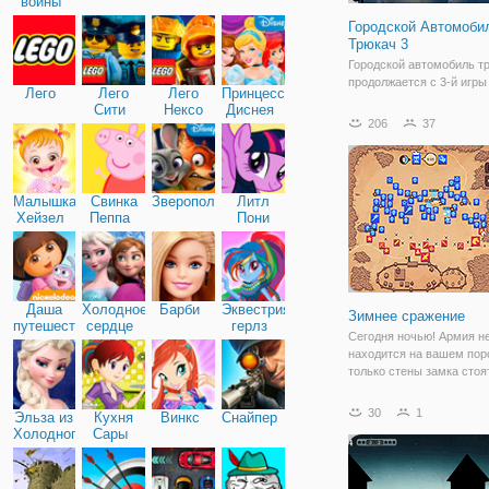
войны
Городской Автомоби
Трюкач 3
Городской автомобиль т
продолжается с 3-й игры
Лего
Лего
Лего
Принцессы
улучшенной физикой. Кр
Сити
Нексо
Диснея
городской автомобиль тр
206
37
Найтс
более приятным с более
реалистичным и ослепи
автомобиль! Попробуйте
различных трасс в игре
Малышка
Свинка
Зверополис
Литл
Хейзел
Пеппа
Пони
Дружба
Даша
Холодное
Барби
Эквестрия
Зимнее сражение
путешественница
сердце
герлз
Сегодня ночью! Армия н
находится на вашем пор
только стены замка стоят
пути к тотальному госпо
Выдержать осаду и прод
30
1
Эльза из
Кухня
Винкс
Снайпер
до рассвета! Зима паден
Холодного
Сары
не может упасть. Выжив
сердца
потребует