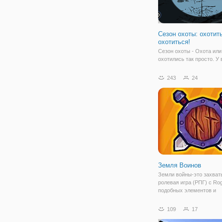
Сезон охоты: охотит
охотиться!
Сезон охоты - Охота или
охотились так просто. У 
инстинкты охотника, жи
есть, улучшайте свое ор
243
24
чтобы выстрелить, ближ
получите больше шансо
охотиться это. Как закон
время, вы должны
Земля Воинов
Земли войны-это захва
ролевая игра (РПГ) с Rog
подобных элементов и
рандомизированные кар
можете использовать не
109
17
видов оружия, включая м
стрелы, и даже волшебн