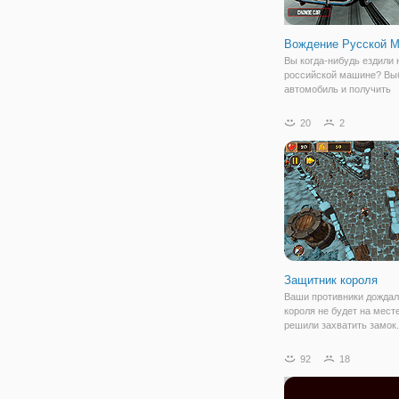
Вождение Русской 
Вы когда-нибудь ездили 
российской машине? Вы
автомобиль и получить
возможность управлять
чудесными машинами с
20
2
реалистичной выглядеть
чувствовать себя. Вы м
записывать и воспроизв
свой диск и выбрать
Защитник короля
Ваши противники дождал
короля не будет на мест
решили захватить замок.
не знали, что у королевс
стража, которая готова д
92
18
любому врагу. Проявите 
стратег и защитите замо