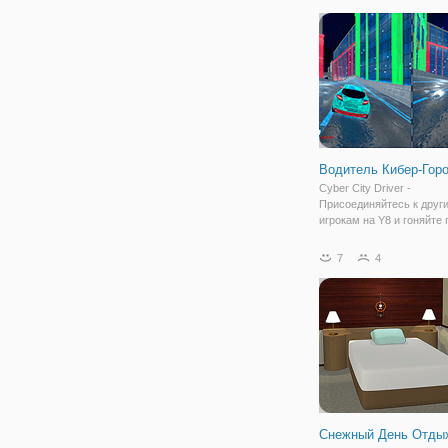
забывайте, что с кажды
становитесь сильнее, м
становятся еще более
Водитель Кибер-Гор
Cyber City Driver -
Присоединяйтесь к друг
игрокам на Y8 и гоняйте 
сумасшедшим каскадер
пандусам и платформам
7
4
большом кибер-городе. 
своему другу и выберите
автомобили и примите у
Снежный День Отды