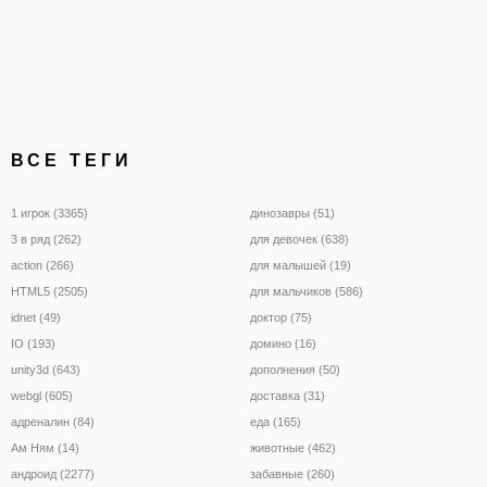
ВСЕ ТЕГИ
1 игрок (3365)
динозавры (51)
3 в ряд (262)
для девочек (638)
action (266)
для малышей (19)
HTML5 (2505)
для мальчиков (586)
idnet (49)
доктор (75)
IO (193)
домино (16)
unity3d (643)
дополнения (50)
webgl (605)
доставка (31)
адреналин (84)
еда (165)
Ам Ням (14)
животные (462)
андроид (2277)
забавные (260)