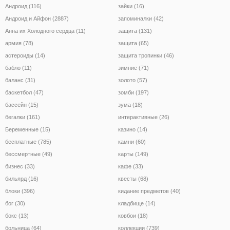
Андроид (116)
зайки (16)
Андроид и Айфон (2887)
запоминалки (42)
Анна их Холодного сердца (11)
защита (131)
армия (78)
защита (65)
астероиды (14)
защита тропинки (46)
бабло (11)
зимние (71)
баланс (31)
золото (57)
баскетбол (47)
зомби (197)
бассейн (15)
зума (18)
бегалки (161)
интерактивные (26)
Беременные (15)
казино (14)
бесплатные (785)
камни (60)
бессмертные (49)
карты (149)
бизнес (33)
кафе (33)
бильярд (16)
квесты (68)
блоки (396)
кидание предметов (40)
бог (30)
кладбище (14)
бокс (13)
ковбои (18)
больница (64)
коллекции (739)