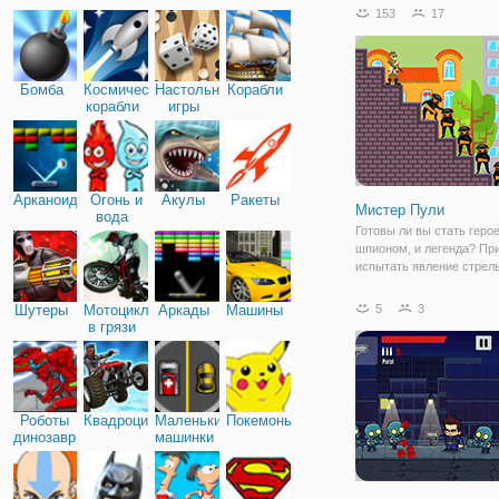
предстоит сыграть в рол
153
17
и покорять городские дор
Катайтесь по городу или
соревнуйтесь в
Бомба
Космические
Настольные
Корабли
корабли
игры
Арканоид
Огонь и
Акулы
Ракеты
Мистер Пули
вода
Готовы ли вы стать геро
шпионом, и легенда? Пр
испытать явление стрел
Используйте свой мозг в
уникальной игре-голово
Шутеры
Мотоциклы
Аркады
Машины
5
3
нужно точно прицелиться
в грязи
лазерным фокусом, чтоб
врагов, ниндзя, и
Роботы
Квадроциклы
Маленькие
Покемоны
динозавры
машинки