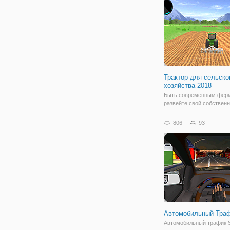
для сражения с
Трактор для сельско
хозяйства 2018
Быть современным фер
развейте свой собствен
бизнес, у вас есть неко
тяжелую работу на поле,
806
93
ваши усилия будут
вознаграждены. Водить т
harverster и выполнять 
сельскохозяйственные
Автомобильный Тра
Автомобильный трафик 