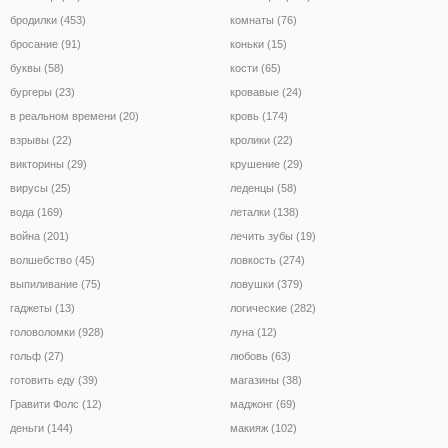
бродилки (453)
комнаты (76)
бросание (91)
коньки (15)
буквы (58)
кости (65)
бургеры (23)
кровавые (24)
в реальном времени (20)
кровь (174)
взрывы (22)
кролики (22)
викторины (29)
крушение (29)
вирусы (25)
леденцы (58)
вода (169)
леталки (138)
война (201)
лечить зубы (19)
волшебство (45)
ловкость (274)
выпиливание (75)
ловушки (379)
гаджеты (13)
логические (282)
головоломки (928)
луна (12)
гольф (27)
любовь (63)
готовить еду (39)
магазины (38)
Гравити Фолс (12)
маджонг (69)
деньги (144)
макияж (102)