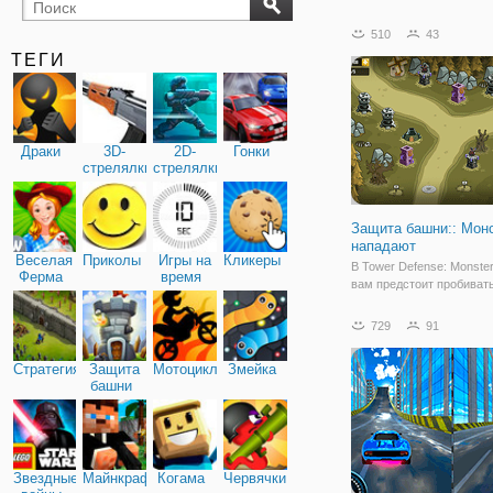
бильярд
карты
510
43
ТЕГИ
Драки
3D-
2D-
Гонки
стрелялки
стрелялки
Защита башни:: Мон
нападают
Веселая
Приколы
Игры на
Кликеры
В Tower Defense: Monste
Ферма
время
вам предстоит пробиват
волны противников на о
уровнях. Размещайте ба
729
91
сборных местах, которы
различные типы атак, по
Стратегия
Защита
Мотоциклы
Змейка
улучшайте их, чтобы им
башни
возможность
Звездные
Майнкрафт
Когама
Червячки