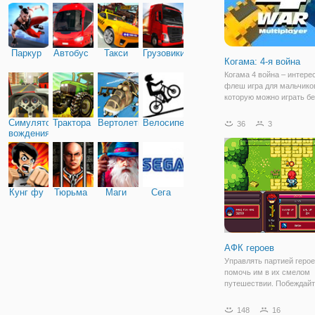
Паркур
Автобус
Такси
Грузовики
Когама: 4-я война
Когама 4 война – интере
флеш игра для мальчиков
которую можно играть б
неограниченное количес
времени. Действие игры
Симулятор
Трактора
Вертолеты
Велосипед
36
3
разворачивается в вым
вождения
мире, где идет война ме
кланами. Вам нужно
Кунг фу
Тюрьма
Маги
Сега
АФК героев
Управлять партией герое
помочь им в их смелом
путешествии. Побеждай
монстров и боссов в эт
ожидания - РПГ игру, но 
148
16