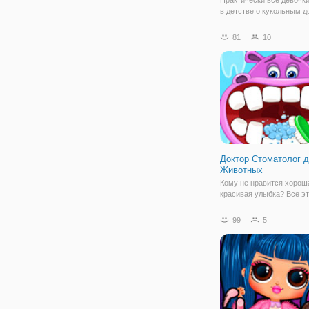
в детстве о кукольным д
который можно было бы 
менять в нем мебель и к
81
10
заселить туда своих лю
кукол. В онлайн игре для
"Кукольный домик Снеж
Доктор Стоматолог 
Животных
Кому не нравится хорош
красивая улыбка? Все эт
как только есть настроен
чтобы смело улыбаться 
99
5
показывать этот большой
лучше позаботьтесь о зу
числе если у вас есть 
животное!