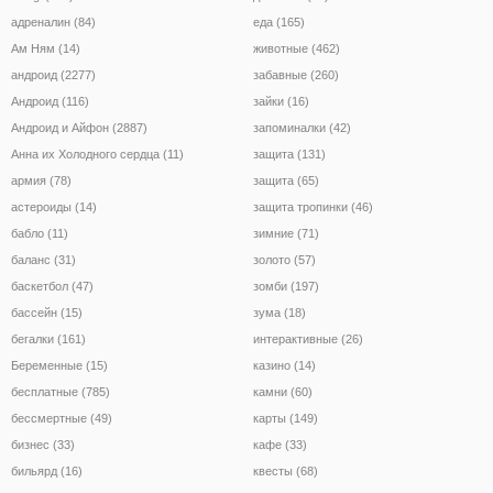
адреналин (84)
еда (165)
Ам Ням (14)
животные (462)
андроид (2277)
забавные (260)
Андроид (116)
зайки (16)
Андроид и Айфон (2887)
запоминалки (42)
Анна их Холодного сердца (11)
защита (131)
армия (78)
защита (65)
астероиды (14)
защита тропинки (46)
бабло (11)
зимние (71)
баланс (31)
золото (57)
баскетбол (47)
зомби (197)
бассейн (15)
зума (18)
бегалки (161)
интерактивные (26)
Беременные (15)
казино (14)
бесплатные (785)
камни (60)
бессмертные (49)
карты (149)
бизнес (33)
кафе (33)
бильярд (16)
квесты (68)