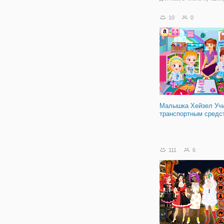
уже Сара. Ведь каких то
не знает рецептов. Напр
10
0
сегодня блюдом дня ста
Банановый пирог, котор
можете научиться готови
аркаде онлайн
Малышка Хейзел Уч
транспортным средс
111
6