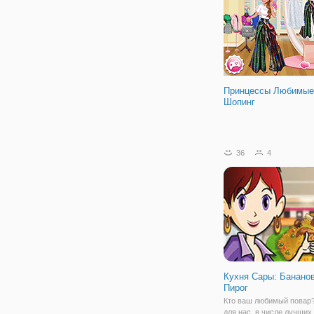
просто - Эрик
Принцессы Любимые
Шопинг
36
4
Кухня Сары: Банано
Пирог
Кто ваш любимый повар
для нас, в числе лучших