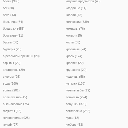
блоки (396)
кидание предметов (40)
бог (30)
кладбище (14)
бокс (13)
ковбои (18)
больница (64)
коллекции (739)
бродилки (453)
комнаты (76)
бросание (91)
коньки (15)
буквы (58)
кости (65)
бургеры (23)
кровавые (24)
в реальном времени (20)
кровь (174)
взрывы (22)
кролики (22)
викторины (29)
крушение (29)
вирусы (25)
леденцы (58)
вода (169)
леталки (138)
война (201)
лечить зубы (19)
волшебство (45)
ловкость (274)
выпиливание (75)
ловушки (379)
гаджеты (13)
логические (282)
головоломки (928)
луна (12)
гольф (27)
любовь (63)