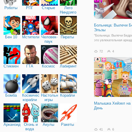
Роботы
РПГ
Старые
Лего
Ниндзяго
Больница: Вылечи Б
Эльзы
"Больница: Вылечи Бедро
Бен 10
Мстители
Человек-
Пираты
это увлекательная аркад
паук
девочек, в которой вам 
примерить на себя роль 
72
4
вам обратилась Эльза, к
повредила бедро, прито
повредила, так что вам
Стикмен
ГТА
Космос
Лабиринты
Бомба
Космические
Настольные
Корабли
корабли
игры
Малышка Хейзел на
День
Арканоид
Огонь и
Акулы
Ракеты
вода
41
6