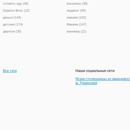
готовить еду (39)
магазины (38)
Гравити Фолс (12)
маджонг (69)
деньги (144)
макияж (102)
детские (174)
Макияж (147)
джунгли (30)
маникюр (21)
Все теги
Наши социальные сети
Резка столешницы из кварцевог
м. Тушинская