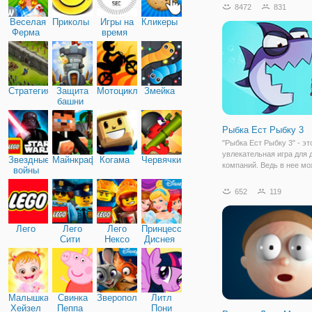
8472
831
Веселая
Приколы
Игры на
Кликеры
Ферма
время
Стратегия
Защита
Мотоциклы
Змейка
башни
Рыбка Ест Рыбку 3
"Рыбка Ест Рыбку 3" - эт
увлекательная игра для
Звездные
Майнкрафт
Когама
Червячки
компаний. Ведь в нее м
войны
играть как одному игроку,
двум и даже трем. Вы по
652
119
в подводный мир рыбок, 
будете управлять одной 
Ваша рыбка
Лего
Лего
Лего
Принцессы
Сити
Нексо
Диснея
Найтс
Малышка
Свинка
Зверополис
Литл
Хейзел
Пеппа
Пони