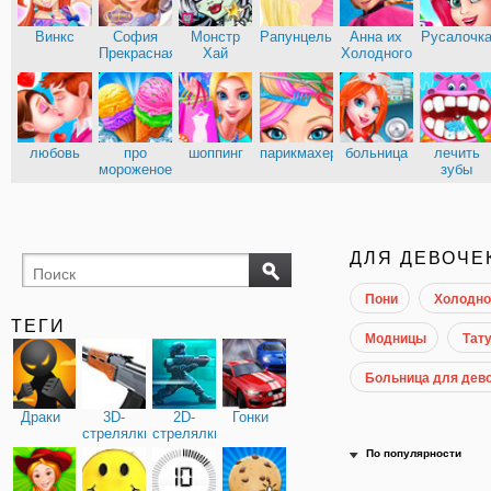
Винкс
София
Монстр
Рапунцель
Анна их
Русалочк
Прекрасная
Хай
Холодного
сердца
Эльза из
Кухня
Холодного
Сары
сердца
любовь
про
шоппинг
парикмахерские
больница
лечить
мороженое
зубы
доктор
ДЛЯ ДЕВОЧЕ
Пони
Холодно
ТЕГИ
Модницы
Тату
Больница для дев
Драки
3D-
2D-
Гонки
стрелялки
стрелялки
По популярности