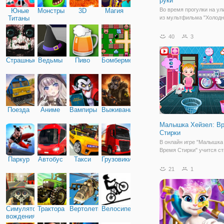
руки
Во время прогулки на ул
Юные
Монстры
3D
Магия
Титаны
из мультфильма "Холод
сердце" поскользнулась 
сломала себе руку. Пер
40
3
серьезный, поэтому пон
вмешательство хирурга.
игре "Принцесса Анна: о
Страшные
Ведьмы
Пиво
Бомбермен
руки" вам
Поезда
Аниме
Вампиры
Выживание
Малышка Хейзел: В
Стирки
В онлайн игре "Малышка
Время Стирки" учится ст
маленькая девочка очен
Паркур
Автобус
Такси
Грузовики
самостоятельна и вот о
21
1
помочь маме с домашн
хлопотами. А вы помоги
малышке научиться пол
стиральной машиной и
Симулятор
Трактора
Вертолеты
Велосипед
вождения