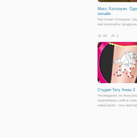
Мисс Хэллоуин. Оде
онлайн
Наступает Хэллоуин, са
мистический и загадочн
праздник в году, подготов
которому не просто инт
93
1
процесс, но и весьма ст
Ведь именно от выбранн
наряда сложится впечат
вашем образе. Не
Студия Тату Анны 3
Неожиданно, но Анна ре
попробовать себя в сов
новой роли - тату-масте
открыла собственный са
онлайн игре "Студия Тат
вы можете помочь деву
обслуживать посетителе
посетителями