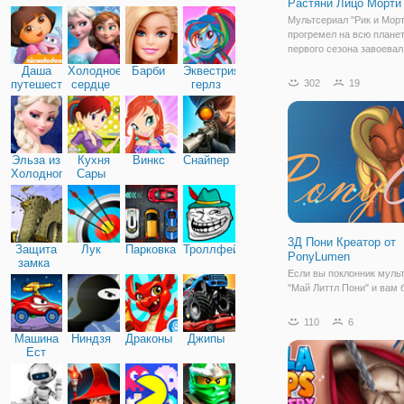
Растяни Лицо Морти
Дружба
Мультсериал "Рик и Морт
прогремел на всю планет
первого сезона завоевал
многомиллионную аудит
Даша
Холодное
Барби
Эквестрия
каждым новым сезоном
путешественница
сердце
герлз
302
19
поклонников знаменитог
становиться всё больше
больше. Вы готовы прим
Эльза из
Кухня
Винкс
Снайпер
Холодного
Сары
сердца
3Д Пони Креатор от
Защита
Лук
Парковка
Троллфейс
PonyLumen
замка
Если вы поклонник мул
"Май Литтл Пони" и вам 
интересно попробовать 
своего уникального пони,
110
6
можно сделать в режиме 
Машина
Ниндзя
Драконы
Джипы
игре "3Д Пони Креатор от
Ест
PonyLumen". Если говор
Машину
точнее, то