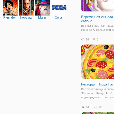
Беременная Анжела 
Кунг фу
Тюрьма
Маги
Сега
салоне
Все мы знаем, как наша
кошечка Анжела любит з
ухаживать и приводить с
красивый и модный вид.
24
2
совершенно милая кошка
родит милого ребеночка 
мужа Тома. Сегодня наст
день, когда
Ресторан: Пицца Пат
Все любят пиццу, и онлай
"Ресторан: Пицца Пати"
подтверждает это на пра
Ведь иначе как объяснит
поток посетителей, кото
438
19
ежедневно приходят к ва
заведение за аппетитны