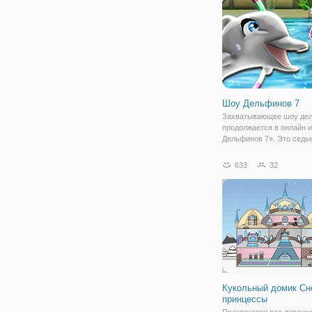
угощением? И в этой игр
Шоу Дельфинов 7
Захватывающее шоу де
продолжается в онлайн 
Дельфинов 7». Это седь
бесплатных игр в данном
которые доступны не тол
633
32
компьютерах, но и на м
устройствах. В новой ча
можем
Кукольный домик Сн
принцессы
Практически все девочк