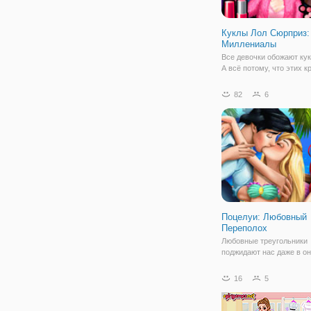
Куклы Лол Сюрприз:
Миллениалы
Все девочки обожают кук
А всё потому, что этих 
малышек можно переоде
самые красивые трендо
82
6
наряды и они всегда им и
игре "Куклы Лол Сюрприз
Миллениалы" маленькие
красавицы примерят на
Поцелуи: Любовный
Переполох
Любовные треугольники
поджидают нас даже в о
игре, как например, в "П
Любовный Переполох". В
16
5
аркаде вы увидите принц
русалочку Ариэль и Рап
образе русалки. Казалос