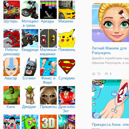
Шутеры
Мотоциклы
Аркады
Машины
в грязи
Летний Макияж для
Роботы
Квадроциклы
Маленькие
Покемоны
Рапунцель
динозавры
машинки
Давайте поработаем над
образом Рапунцель, в он
"Летний Макияж для Рапу
Здесь вам предстоит про
71
4
три увлекательных этапа
Аватар
Бэтмен
Финес и
Супермен
добиться идеального обр
Ферб
первом мы работаем на
Халк
Джедаи
Пришельцы
Драгонболл
Зет
Принцесса Анна: оп