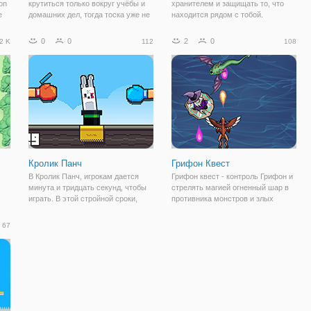
on
крутиться только вокруг учёбы и
хранителем и защищать то, что
е
домашних дел, тогда тоска уже не
находится рядом с тобой.
ков
за горами! Если тратить свои силы
Монстры, демоны и скелеты идут к
и энергию только на рутинные
вам, чтобы разрушить все и
0
0
2
0
2 K
112
108
дела и повинности, то любой
превратить его в пепел. Не
но,
человек становиться грустным и
позволяйте им это делать и
впадает
стрелять с арбалета.
Кролик Панч
Грифон Квест
В Кролик Панч, игрокам дается
Грифон квест - контроль Грифон и
минута и тридцать секунд, чтобы
стрелять магией огненный шар в
играть. В этой стройной сроки,
противника монстров и злых
 А
многочисленные кролики
волшебников.
жи
выглядывают из фокусника,
67
первый удар забил кролика точек,
последовательных ударов
зарабатывать больше