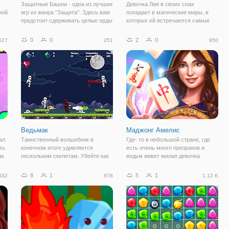
Защитные Башни - одна из лучших
Девочка Лия в своих снах
ной
игр из жанра "Защита". Здесь вам
попадает в магические миры, в
предстоит сдерживать целые орды
которых ей встречаются самые
врагов, пытающихся прорваться
разные создания, которые хотят
по узкому пути. Для этого у вас в
навредить ей. Но у девочки есть
0
0
2
0
627
251
950
распоряжении есть всего 4 вида
свой защитник в виде Медведя,
защитных башен, а именно:
способный дать отпор любому
врагу. Но даже
Ведьмак
Маджонг Амелис
ал
Таинственный волшебник в
Где- то в небольшой стране, где
ть
конечном итоге удивляется
есть очень много призраков и
ак
нескольким скелетам. Убейте как
ведьм живет милая девочка
можно больше, пока сложность
Амелис. Она приняла от своей
то-
растет с течением времени!
бабушки большой дар магии. Ее
8
1
5
1
332
878
1.12 K
бабушка очень хотела, чтобы ее
ых,
внучка занялась этим и помогала
людям