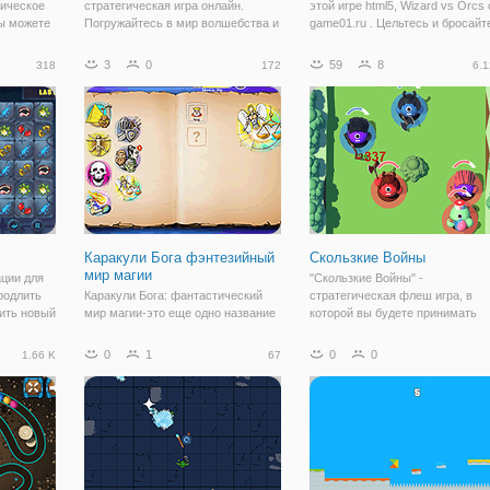
гическое
стратегическая игра онлайн.
этой игре html5, Wizard vs Orcs 
Вы можете
Погружайтесь в мир волшебства и
game01.ru . Цельтесь и бросайт
нинг
невиданных персонажей, между
магию, которая поразит всех ор
и держать
которыми развязалась битва. И
на уровне. Можете ли вы
3
0
59
8
318
172
6.1
другое от
вам предстоит играть за один из
дотянуться до этого? Что ж,
ить на
этих кланов, чтобы стать могучим
количество испытаний ограниче
полководцем и
и
Каракули Бога фэнтезийный
Скользкие Войны
мир магии
ации для
"Скользкие Войны" -
родлить
Каракули Бога: фантастический
стратегическая флеш игра, в
вить новый
мир магии-это еще одно название
которой вы будете принимать
елье!
из этой фантастической серии
участие в необычном сражении.
фэнтези. Как и в оригинальной
необычно оно тем, что персона
0
1
0
0
1.66 K
67
Doodle Бога, вы должны
на поле будут скользить, а не
использовать ваш мозг и логику,
перемещаться привычным
чтобы соединить вместе
способом. Перед началом
различные элементы и