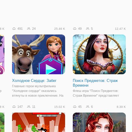
491
24
49
5
8 K
25.46 K
12.47 K
Холодное Сердце: Забег
Поиск Предметов: Страж
Времени
Главные герои мультфильма
р
"Холодное сердце" оказались
Флеш игра "Поиск Предметов:
втянуты в новое приключение. На
Страж Времени" представляет
е
этот раз им предстоит помочь
собой жанр поиск предметов, а
клану пещерных жителей
значит, приготовьтесь прокачивать
147
11
45
6
8 K
15.02 K
8.39 K
й
раздобыть магические кристаллы,
внимательность и
оев
которые у них отняли злодеи. Но
наблюдательность. Здесь вы
Анна, Эльза,
поможете очаровательным
хранительницам времени
исправить