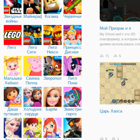
Звездные
Майнкрафт
Когама
Червячки
войны
Мой Призрак и я
My Ghost and I-это 2D-
платформер, в котором и
должен использовать сп
Лего
Лего
Лего
Принцессы
двух персонажей, чтобы
Сити
Нексо
Диснея
всех духов и открыть по
71
5
Найтс
следующий уровень.
Малышка
Свинка
Зверополис
Литл
Хейзел
Пеппа
Пони
Дружба
Даша
Холодное
Барби
Эквестрия
Царь Хаоса
путешественница
сердце
герлз
5
1