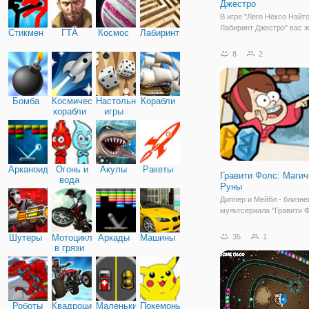
Джестро
В игре "Лего Нексо Найтс
Лабиринт Джестро" вас 
Стикмен
ГТА
Космос
Лабиринты
великие приключения вм
легендарными рыцарями
8
2
шут по имени Джестро б
околдован тёмными сила
главным врагом рыцарей
Вместе с Книгой
Бомба
Космические
Настольные
Корабли
корабли
игры
Арканоид
Огонь и
Акулы
Ракеты
Гравити Фолс: Магич
вода
Руны
Диппер и Мейбл - близне
мультсериала "Гравити Ф
находят древние руны в
игре "Гравити Фолс: Маг
Шутеры
Мотоциклы
Аркады
Машины
35
1
Руны". Конечно, ничем 
в грязи
это не закончилось и в р
брата с сестрой перенес
портал
Роботы
Квадроциклы
Маленькие
Покемоны