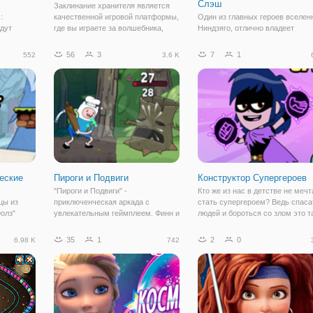
Слэш
Заклинание хранителя является
:
качественной игровой платформы,
Один из главных героев вселен
ждут
где вы играете за волшебника,
Ниндзяго, отлично владеет
есте с
который двигался через темный
навыками рукопашного боя,
. Злой
замок напичкан ловушками и
профессионально стреляет из
56
3
7
1
552
3.6 K
ыл
сказочных существ.
лука и готов дать отпор любым
ми и стал
темным силам. Но каждый бой
 Нексо.
требует от ниндзя серьезной
подготовки. Сегодня,
еские
Пироги и Подвиги
Конструктор Супергероев
"Пироги и Подвиги" -
Кто же из нас в детстве не мечт
цы из
приключенческая аркада с
стать супергероем? Ведь спаса
олз"
увлекательным геймплеем. Финн и
людей и бороться со злом это т
 онлайн
Джек будут помогать Деревяшке
круто! После просмотра новой
ические
принимать посетителей в его
серии "Юные Титаны, Вперёд" к
35
1
2
0
6.98 K
742
хорошим
кафе. Здесь можно приобрести
то хотел стать Бистбоем и
езультате
вкусную выпечку, но чтобы
превращаться в разных животн
ло через
раздобыть ингредиенты, Финну