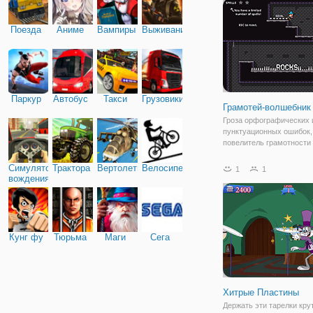
способный дать отпор л
врагу. Но даже
Поезда
Аниме
Вампиры
Выживание
Паркур
Автобус
Такси
Грузовики
Грамотей-волшебник
Гроза орфографических 
пунктуационных ошибок,
повелитель грамотности
представлен в онлайн иг
"Грамотей-волшебник". 
Симулятор
Трактора
Вертолеты
Велосипед
1
1
познакомитесь с очаро
вождения
волшебником, который 
своей грамотности готов
Кунг фу
Тюрьма
Маги
Сега
Хитрые Пластины
Держать эти тарелки кру