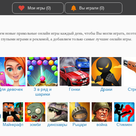
Мои игры (0)
Вы играли (0)
м новые прикольные онлайн игры каждый день, чтобы Вы могли играть, поэтом
 глупыми играми и рекламой, а добавляем только самые лучшие онлайн игры.
Для девочек
3 в ряд и
Гонки
Драки
Стр
шарики
Майнкрафт
зомби
динозавры
Рыцари
война
Стикмен