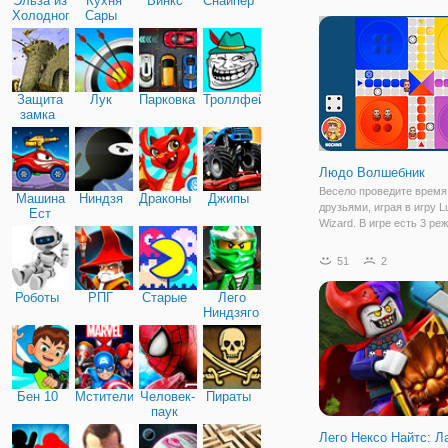
Эльза из
Кухня
Винкс
Снайпер
Холодного
Сары
сердца
Защита
Лук
Парковка
Троллфейс
замка
Людо Волшебник
Весело проведите время
Машина
Ниндзя
Драконы
Джипы
друзьями, играя в игру L
Ест
Wizard. В игре есть 3 ре
Машину
Играйте в эту настольну
против бота, против ком
51
2
Или онлайн со случайно
подобранными людьми, а
Роботы
РПГ
Старые
Лего
друзьями, как игра
Ниндзяго
Бен 10
Мстители
Человек-
Пираты
паук
Лего Нексо Найтс: Л