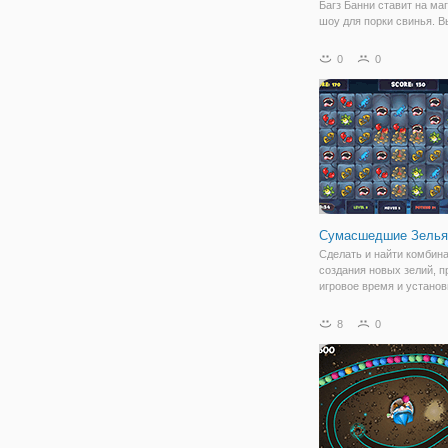
Багз Банни ставит на ма
шоу для порки свинья. 
помочь багов с его спин
пластин трюки? Нажать 
0
0
тарелки, миски и многое 
ударов о землю и постав
Сумасшедшие Зелья
Сделать и найти комбин
создания новых зелий, п
игровое время и устано
рекорд в сумасшедший з
Открывайте новые виды
8
0
волшебных зелий.