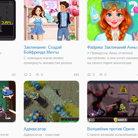
юбому
собираетесь опробовать рок
открыть ещё один офис. Перед 
открытием нужно привести всё 
порядок. Хотите её помочь?
Заклинание: Создай
Фабрика Заклинаний Анны
Бойфренда Мечты
и
У Принцессы Анны отличное
С помощью магии можно
настроение, и она хочет наложи
провернуть множество разных
на своего парня магические
ре
дел. Даже, наколдовать парня
заклинания, тем самим, девушк
Здесь вы
своей мечты. В онлайн аркаде
бросает вам вызов, чтобы найт
3
0
0
0
62
485
вательным
"Заклинание: Создай Бойфренда
все 12 необыкновенных
с помощью
Мечты" вы поможете провернуть
магических образов. Хочешь
 спасти
такую операцию молодой
повеселиться вместе с
девушке-ведьмочке. Здесь под
Адверсатор
Волшебник против Орков
тятся!
Адверсатор - классная
Станьте великим волшебником 