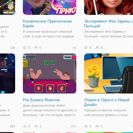
Космическое Приключение
Эксперимент Феи Зарины 
Барби
Пыльцой
леднюю
 из 6
В галактике произошел ужасный
Эксперимент Феи Зарины с
 же
сбой, в ходе которого пострадали
Пыльцой - качественная 2Д игр
ывают
звезды. Теперь Барби и ее
по мотивам мультсериала. Зде
 должны
команда отправляются на
вы поможете фее Зарине
0
0
0
0
138
62
ом.
просторы космоса, чтобы
приготовить новое зелье. Для
вета в
обезвредить угрозу. Итак, в этом
этого ей нужно собрать все
увлекательном приключении не
ингредиенты. Но сделать это
обойтись без помощи
сложнее, чем кажется на
Рок Бумага Животик
Уборка в Офисе и Новый
Дизайн
х
Дядя дедушка всегда любит
иры, в
делать вещи немного по-другому и
Принцесса Ариэль открыла
 самые
безумнее, так что сегодня, вместо
собственную фирму и стала
е хотят
того, чтобы играть классический
настоящей бизнес- леди. Её
чки есть
рок - бумага - ножницы игра, что
предприятие уже начало
2
1
2
0
485
471
дведя,
дети со всего мира знакомы с, вы
процветать и девушка решила