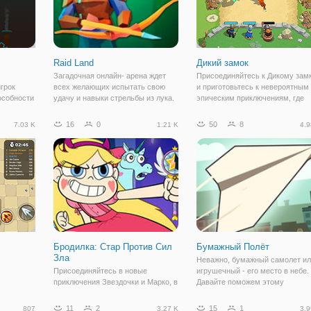
Raid Land
Дикий замок
Загадочная онлайн- арена ждет
Присоединяйтесь к Дикому зам
грок
всех желающих испытать свою
и приготовьтесь к невероятным
особности
удачу и навыки стрельбы из лука.
эпическим приключениям, где
 собрать
В игре "Raid Land" вы в образе
необходимо улучшить крепость
ртал на
Робин Гуда, будете разгуливать по
оборону вашего замка. Улучша
16
0
50
8
7.03 K
1.21 K
4.9
лесу, с луком в руках и хорошим
свою оборонительную зону, где 
запасом стрел. Это увлекательная
линии фронта находятся
волшебники,
Бродилка: Стар Против Сил
Бумажный Полёт
Зла
Неважно, бумажный самолет и
Присоединяйтесь в новые
игрушечный - его место в небе.
приключения Звездочки и Марко, в
Давайте поможем этому
бесплатной игре "Бродилка: Стар
самолетику, из онлайн игры
Против Сил Зла". Здесь они
"Бумажный Полёт" подняться н
11
2
15
1
807
3.27 K
3.9