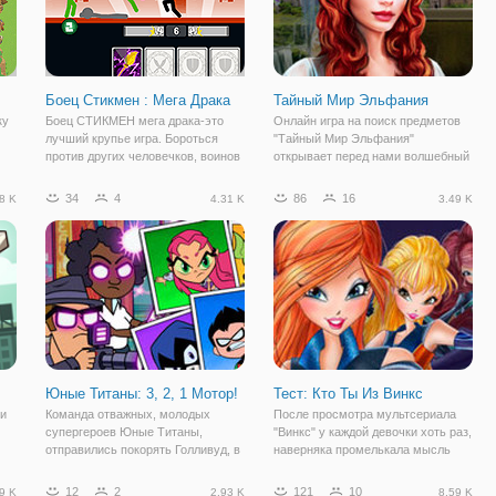
Боец Стикмен : Мега Драка
Тайный Мир Эльфания
ку
Боец СТИКМЕН мега драка-это
Онлайн игра на поиск предметов
лучший крупье игра. Бороться
"Тайный Мир Эльфания"
против других человечков, воинов
открывает перед нами волшебный
 и
и эпических палка босса, и
мир фей. Феи попали в беду, и им
йте
попытаться уничтожить их всех,
требуется отыскать определенные
34
4
86
16
8 K
4.31 K
3.49 K
на
потому что нет никакой милости
предметы, которые помогут им
для человечков ! Вы можете
справиться с темной силой,
использовать
обрушившейся на
Юные Титаны: 3, 2, 1 Мотор!
Тест: Кто Ты Из Винкс
ли
Команда отважных, молодых
После просмотра мультсериала
супергероев Юные Титаны,
"Винкс" у каждой девочки хоть раз,
отправились покорять Голливуд, в
наверняка промелькала мысль
онлайн игре "Юные Титаны: 3, 2, 1
стать феей. Ведь учиться в
а
Мотор!". Но погоня за славой
удивительной школе для
12
2
121
10
9 K
2.93 K
8.59 K