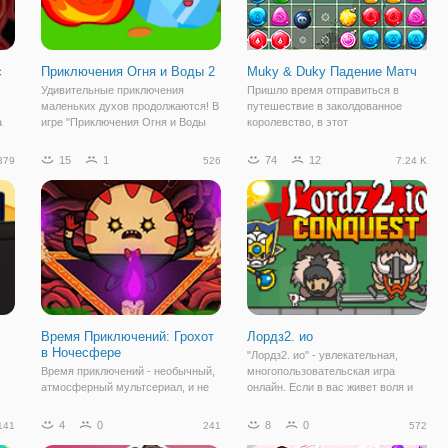
с
Приключения Огня и Воды 2
Muky & Duky Падение Матч
Удивительные приключения
Пришло время отправиться в
маленьких духов продолжаются! В
путешествие в заколдованное
а
игре "Приключения Огня и Воды
королевство, в этот
сь
2", вы окунётесь в захватывающий
восхитительный матч 3 игра-
потусторонний мир, который скрыт
головоломка. Присоединяйтесь к
15
1
74
12
379
526
7.24 K
от людских глаз. Вместе с
Muky и Duky, пока они пытаются
мальчиком Огнём и девочкой
соединить все эти магические
Водой вы
камни. Если вы застряли, вы
Время Приключений: Грохот
Лордз2. ио
в Ночесфере
"Лордз2. ио" - увлекательная,
Время приключений - необычный,
многопользовательская игра
атмосферный мультсериал, и не
онлайн. Если в вас живет воля и
удивительно, что игры,
стремление к победе и
разработанные по его мотивам
завоеваниям, то флешка
4
0
8
0
141
241
572
получаются такие же
наверняка понравится.Здесь вы