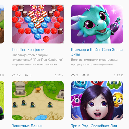
ет
привела их к злодею по имени
волшебников, развивать свои
Детстроук, который превратил
магические способности, творить
всех жителей в
невозможные вещи,
Поп-Поп Конфетки
Шиммер и Шайн: Сила Зелья
Зиты
Наслаждайтесь сладкой
,
головоломкой "Поп-Поп Конфетки"
Если вы смотрели мультсериал
и прокачивайте свою скорость
про двух сестричек-джиннов
лу
реакции. Это флеш игра,
Шиммер и Шайн, то наверняка вам
объединяющая жанры "три в ряд"
знаком персонаж Зита. Она тоже
12
5
3
0
9 K
5.12 K
1.12 K
и "стрельба по шарикам". Но
является джинном, но частенько
вместо шариков на игровом поле
проворачивает темные делишки и
будут аппетитные и
норовит сотворить непоправимое
зло. В
Защитные Башни
Три в Ряд: Спокойная Лия