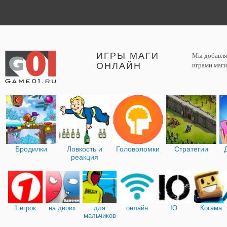
ИГРЫ МАГИ
Мы добавляе
ОНЛАЙН
играми маги
Бродилки
Ловкость и
Головоломки
Стратегии
реакция
1 игрок
на двоих
для
онлайн
IO
Когама
мальчиков