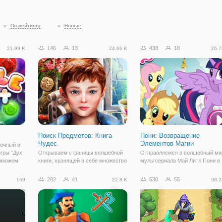
По рейтингу
Новые
146
13
438
18
21.99 K
24.66 K
26.7
Поиск Предметов: Книга
Пони: Возвращение
Чудес
Элементов Магии
сочный и
игры "Дух
Открываем страницы волшебной
Отправляемся в волшебный ми
поможем
книги, хранящей в себе множество
мультсериала Май Литл Пони в
ые
загадок, разгадать которые могут
онлайн игре "Пони: Возвращени
ые места.
лишь избранные. Такая
Элементов Магии". Это простая
282
41
530
55
169
22.8 K
98.2
чно
небольшая головоломка
игра в жанре бродилки, в которо
представлена в онлайн игре
вы встретите всех главных гер
вом
"Поиск Предметов: Книга Чудес".
вышеуказанного мультсериала.
Игра представляет
Для