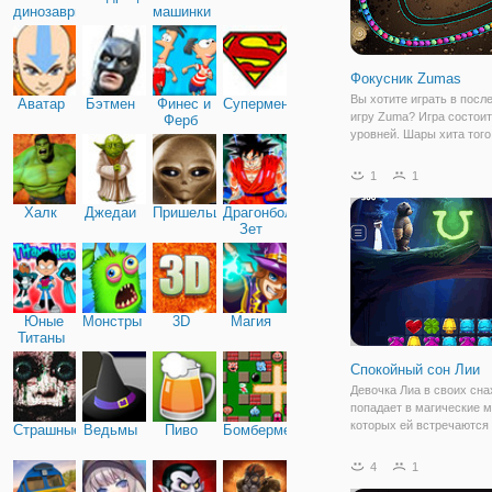
динозавры
машинки
Фокусник Zumas
Вы хотите играть в пос
Аватар
Бэтмен
Финес и
Супермен
игру Zuma? Игра состоит
Ферб
уровней. Шары хита того
самого цвета и зарабат
очки. По крайней мере 3
1
1
быть тем же самым цвет
Больше того же самого ц
Халк
Джедаи
Пришельцы
Драгонболл
одном выстреле,
Зет
Юные
Монстры
3D
Магия
Титаны
Спокойный сон Лии
Девочка Лиа в своих сна
попадает в магические м
которых ей встречаются
Страшные
Ведьмы
Пиво
Бомбермен
разные создания, которы
навредить ей. Но у дево
4
1
свой защитник в виде Ме