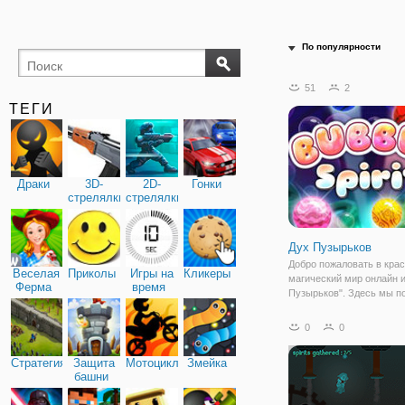
По популярности
51
2
ТЕГИ
Драки
3D-
2D-
Гонки
стрелялки
стрелялки
Дух Пузырьков
Добро пожаловать в кра
Веселая
Приколы
Игры на
Кликеры
магический мир онлайн 
Ферма
время
Пузырьков". Здесь мы 
вернуть все разноцветн
пузырьки на свои законн
0
0
А для этого нам достато
уничтожать шарики,
Стратегия
Защита
Мотоциклы
Змейка
расположенные на игро
башни