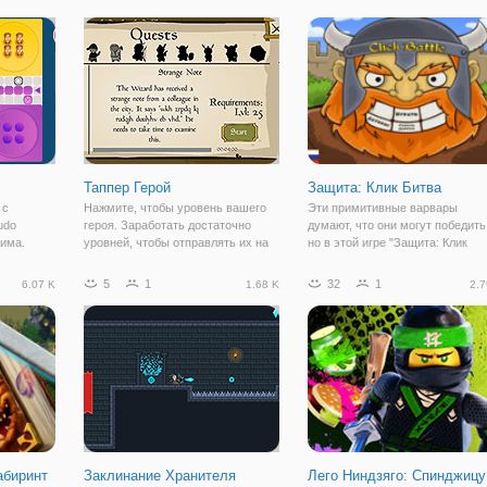
забрели в опасный замок, в
новую высоту. Игра представля
подземелье которого обитают
собой аркаду с простым
различные монстры и прочие
управлением и
создания. Вам нужно
Таппер Герой
Защита: Клик Битва
 с
Нажмите, чтобы уровень вашего
Эти примитивные варвары
udo
героя. Заработать достаточно
думают, что они могут победить
жима.
уровней, чтобы отправлять их на
но в этой игре "Защита: Клик
ю игру
задания. Разгадать тайну,
Битва" они узнают истинную си
пьютера.
окружающую Гильдии. Предложить
элементальной магии! Быстрее
5
1
32
1
6.07 K
1.68 K
2.7
слова поддержки, чтобы сделать
готовьтесь, они уже в пути.
 также с
ваши герои работать быстрее.
Разместите атакующие башни,
Этот
чтобы защитить
абиринт
Заклинание Хранителя
Лего Ниндзяго: Спинджицу