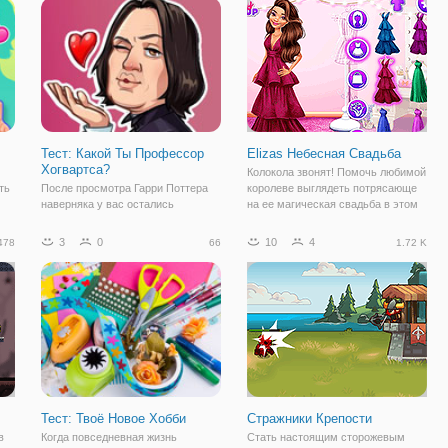
его
увлекательные. Одну из них вы
окажетесь в мире магии и
в
открыли сейчас, это - бесплатная
сражений. И все ради того,
флеш игра "Время
Тест: Какой Ты Профессор
Elizas Небесная Свадьба
Хогвартса?
Колокола звонят! Помочь любимой
ть
После просмотра Гарри Поттера
королеве выглядеть потрясающе
наверняка у вас остались
на ее магическая свадьба в этом
а
любимые персонажи, среди
сказочном новую игру под
и
которых возможно, есть и
названием “Небесная свадьба
3
0
10
4
478
66
1.72 K
преподаватели. А хотели бы
Элизы. ” Есть удивительное
узнать, каким преподавателем
время!
могли бы стать вы? В бесплатной
игре "Тест: Какой Ты
Тест: Твоё Новое Хобби
Стражники Крепости
в
Когда повседневная жизнь
Стать настоящим сторожевым