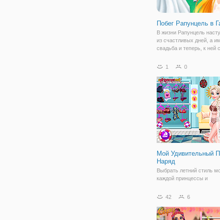
Побег Рапунцель в Г
В жизни Рапунцель наст
из счастливых дней, а и
свадьба и теперь, к ней 
изрядно подготовиться и
проделать большую рабо
1
0
этого, девушка направил
за помощью, ведь вы то
сможете
Мой Удивительный 
Наряд
Выбрать летний стиль м
каждой принцессы и
наслаждайтесь игрой Мо
удивительный пляжный н
42
6