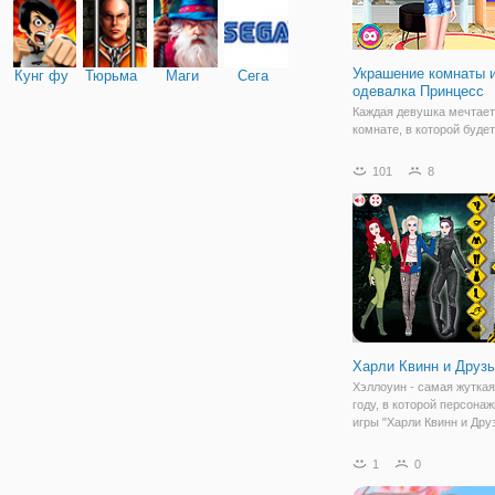
Украшение комнаты 
Кунг фу
Тюрьма
Маги
Сега
одевалка Принцесс
Каждая девушка мечтает
комнате, в которой будет
таком стиле, как захочет
онлайн аркаде для девоч
101
8
"Украшение комнаты и о
Принцесс" мы исполняе
Ведь здесь вы сможете 
свои
Харли Квинн и Друз
Хэллоуин - самая жуткая
году, в которой персона
игры "Харли Квинн и Дру
готовятся бродить по ул
делать плохие вещи. Го
1
0
присоединиться к весел
вступайте в ряды игроко