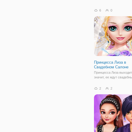
6
0
Принцесса Лиза в
Свадебном Салоне
Принцесса Лиза выходит
значит, ее ждут свадебн
хлопоты. И чтобы эти хл
стали приятными, не по
2
2
ваша помощь. В онлайн 
"Принцесса Лиза в Свад
Салоне" вы станете для
не только