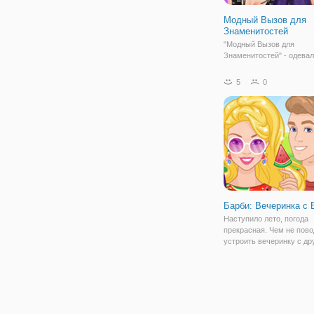
Модный Вызов для
Знаменитостей
"Модный Вызов для
Знаменитостей" - одевал
девочек, в которой вам 
примерить на себя роль 
5
0
знаменитостей. Вашими
персонажами будут: Риа
Селена Гомес и Ариана Г
каждой из них есть свои
Барби: Вечеринка с
Наступило лето, погода
прекрасная. Чем не пово
устроить вечеринку с др
барбекю. Так подумали 
Кен в игре для девочек "
Вечеринка с Барбекю". Д
поможем парочке подгот
вечеринке и все