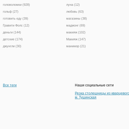
головоломки (928)
луна (12)
гольф (27)
любовь (63)
готовить еду (39)
магазины (38)
Гравити Фолс (12)
маджонг (69)
деньги (144)
макияж (102)
детские (174)
Макияж (147)
джунгли (30)
маникюр (21)
Все теги
Наши социальные сети
Резка столешницы из кварцевог
м. Тушинская