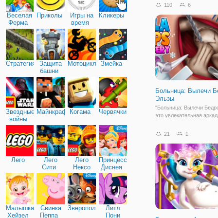
110
6
Веселая
Приколы
Игры на
Кликеры
Ферма
время
Стратегия
Защита
Мотоциклы
Змейка
башни
Больница: Вылечи Б
Эльзы
"Больница: Вылечи Бедро
Звездные
Майнкрафт
Когама
Червячки
это увлекательная аркад
войны
девочек, в которой вам 
примерить на себя роль 
21
1
вам обратилась Эльза, к
повредила бедро, прито
повредила, так что вам
Лего
Лего
Лего
Принцессы
Сити
Нексо
Диснея
Найтс
Малышка
Свинка
Зверополис
Литл
Хейзел
Пеппа
Пони