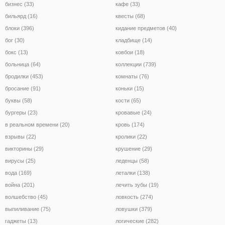
бизнес (33)
кафе (33)
бильярд (16)
квесты (68)
блоки (396)
кидание предметов (40)
бог (30)
кладбище (14)
бокс (13)
ковбои (18)
больница (64)
коллекции (739)
бродилки (453)
комнаты (76)
бросание (91)
коньки (15)
буквы (58)
кости (65)
бургеры (23)
кровавые (24)
в реальном времени (20)
кровь (174)
взрывы (22)
кролики (22)
викторины (29)
крушение (29)
вирусы (25)
леденцы (58)
вода (169)
леталки (138)
война (201)
лечить зубы (19)
волшебство (45)
ловкость (274)
выпиливание (75)
ловушки (379)
гаджеты (13)
логические (282)