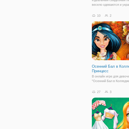
весело одеваются и укр
игру. Наши вылечить пр
готовились к свадьбе, вс
10
2
является свадебный пла
Вы можете увидеть разн
чтобы нарядить и украси
чтобы
Осенний Бал в Колл
Принцесс
В онлайн игре для девоч
"Осенний Бал в Колледж
Принцесс" для принцесс
наступил важный день. 
27
3
сегодня состоится осенн
девушкам нужно подобр
стильные наряды. Ведь в
особенный день каждой