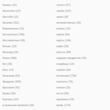
баланс (31)
золото (57)
баскетбол (47)
зомби (197)
бассейн (15)
зума (18)
бегалки (161)
интерактивные (26)
Беременные (15)
казино (14)
бесплатные (785)
камни (60)
бессмертные (49)
карты (149)
бизнес (33)
кафе (33)
бильярд (16)
квесты (68)
блоки (396)
кидание предметов (40)
бог (30)
кладбище (14)
бокс (13)
ковбои (18)
больница (64)
коллекции (739)
бродилки (453)
комнаты (76)
бросание (91)
коньки (15)
буквы (58)
кости (65)
бургеры (23)
кровавые (24)
в реальном времени (20)
кровь (174)