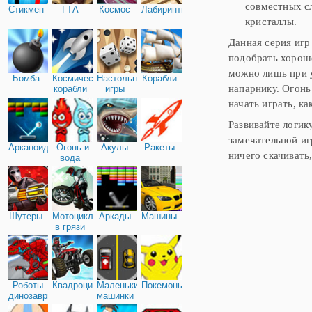
совместных сл
Стикмен
ГТА
Космос
Лабиринты
кристаллы.
Данная серия игр
подобрать хороше
можно лишь при 
Бомба
Космические
Настольные
Корабли
напарнику. Огонь
корабли
игры
начать играть, к
Развивайте логик
замечательной иг
Арканоид
Огонь и
Акулы
Ракеты
ничего скачивать
вода
Шутеры
Мотоциклы
Аркады
Машины
в грязи
Роботы
Квадроциклы
Маленькие
Покемоны
динозавры
машинки