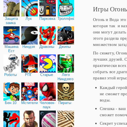
трио вы можете играть в
Игры Огонь
Защита
Лук
Парковка
Троллфейс
Огонь и Вода это
замка
которая так и на
они могут делать
этого раздела пр
множеством зага
Машина
Ниндзя
Драконы
Джипы
Ест
По сюжету, Огон
Машину
лучших друзей. 
практически всех
собрать все драг
Роботы
РПГ
Старые
Лего
правил этой игры
Ниндзяго
Каждый герой
не сможет про
воды.
Бен 10
Мстители
Человек-
Пираты
паук
Спешка - ваш 
сможет помочь
Секрет успеха