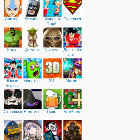
Аватар
Бэтмен
Финес и
Супермен
Ферб
Халк
Джедаи
Пришельцы
Драгонболл
Зет
Юные
Монстры
3D
Магия
Титаны
Страшные
Ведьмы
Пиво
Бомбермен