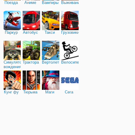
Поезда
Аниме
Вампиры
Выживание
Паркур
Автобус
Такси
Грузовики
Симулятор
Трактора
Вертолеты
Велосипед
вождения
Кунг фу
Тюрьма
Маги
Сега