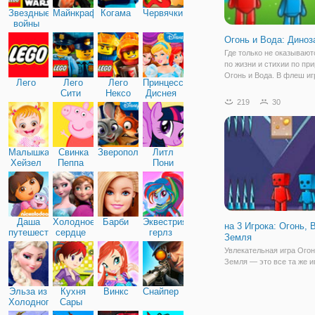
Звездные
Майнкрафт
Когама
Червячки
войны
Огонь и Вода: Диноз
Где только не оказывают
по жизни и стихии по при
Огонь и Вода. В флеш иг
Лего
Лего
Лего
Принцессы
и Вода: Динозавры герои
Сити
Нексо
Диснея
погрузятся в мир Юрско
219
30
Найтс
периода. Динозавры жив
жизнью, разгуливают по
и бродят в
Малышка
Свинка
Зверополис
Литл
Хейзел
Пеппа
Пони
Дружба
Даша
Холодное
Барби
Эквестрия
на 3 Игрока: Огонь, 
путешественница
сердце
герлз
Земля
Увлекательная игра Огон
Земля — это все та же и
двух храбрецов - мальчи
девочки воды, но в этой 
Эльза из
Кухня
Винкс
Снайпер
добавился новый член к
Холодного
Сары
мальчик земли. Этим д
сердца