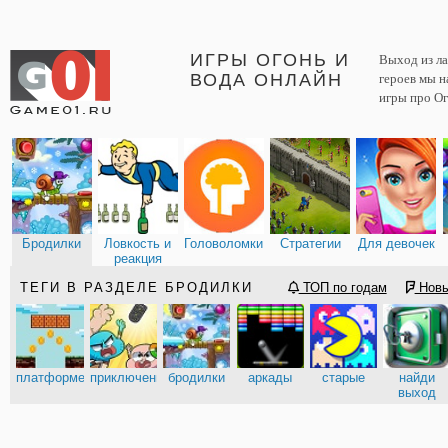
ИГРЫ ОГОНЬ И
Выход из ла
ВОДА ОНЛАЙН
героев мы н
игры про Ог
Бродилки
Ловкость и
Головоломки
Стратегии
Для девочек
реакция
ТЕГИ В РАЗДЕЛЕ БРОДИЛКИ
ТОП по годам
Нов
платформеры
приключения
бродилки
аркады
старые
найди
выход