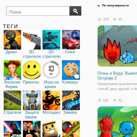
По популярности
378
40
ТЕГИ
Драки
3D-
2D-
Гонки
стрелялки
стрелялки
Огонь и Вода: Выжит
Острове 2
Веселая
Приколы
Игры на
Кликеры
Продолжаем приключени
Ферма
время
стихий, двух друзей, в б
онлайн игре "Огонь и Вод
Выжить на Острове 2". Н
226
31
случилось так, что друз
в засаду, оказавшись на
Стратегия
Защита
Мотоциклы
Змейка
таинственном острове. 
башни
стихиям