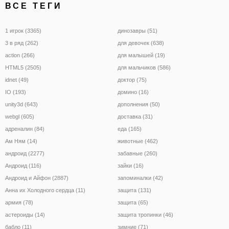
ВСЕ ТЕГИ
1 игрок (3365)
динозавры (51)
3 в ряд (262)
для девочек (638)
action (266)
для малышей (19)
HTML5 (2505)
для мальчиков (586)
idnet (49)
доктор (75)
IO (193)
домино (16)
unity3d (643)
дополнения (50)
webgl (605)
доставка (31)
адреналин (84)
еда (165)
Ам Ням (14)
животные (462)
андроид (2277)
забавные (260)
Андроид (116)
зайки (16)
Андроид и Айфон (2887)
запоминалки (42)
Анна их Холодного сердца (11)
защита (131)
армия (78)
защита (65)
астероиды (14)
защита тропинки (46)
бабло (11)
зимние (71)