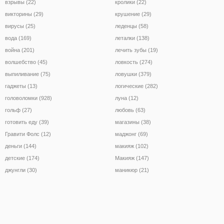
взрывы (22)
кролики (22)
викторины (29)
крушение (29)
вирусы (25)
леденцы (58)
вода (169)
леталки (138)
война (201)
лечить зубы (19)
волшебство (45)
ловкость (274)
выпиливание (75)
ловушки (379)
гаджеты (13)
логические (282)
головоломки (928)
луна (12)
гольф (27)
любовь (63)
готовить еду (39)
магазины (38)
Гравити Фолс (12)
маджонг (69)
деньги (144)
макияж (102)
детские (174)
Макияж (147)
джунгли (30)
маникюр (21)