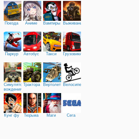
Поезда
Аниме
Вампиры
Выживание
Паркур
Автобус
Такси
Грузовики
Симулятор
Трактора
Вертолеты
Велосипед
вождения
Кунг фу
Тюрьма
Маги
Сега