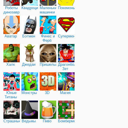
Роботы
Квадроциклы
Маленькие
Покемоны
динозавры
машинки
Аватар
Бэтмен
Финес и
Супермен
Ферб
Халк
Джедаи
Пришельцы
Драгонболл
Зет
Юные
Монстры
3D
Магия
Титаны
Страшные
Ведьмы
Пиво
Бомбермен