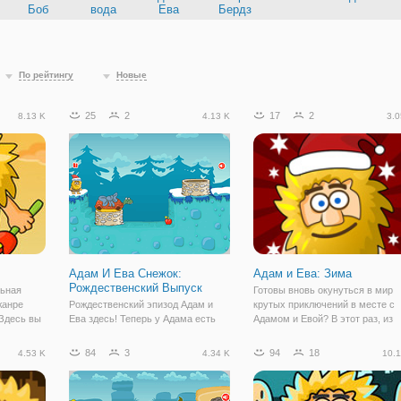
Боб
вода
Ева
Бердз
По рейтингу
Новые
25
2
17
2
8.13 K
4.13 K
3.0
Адам И Ева Снежок:
Адам и Ева: Зима
Рождественский Выпуск
льная
Готовы вновь окунуться в мир
жанре
Рождественский эпизод Адам и
крутых приключений в месте с
Здесь вы
Ева здесь! Теперь у Адама есть
Адамом и Евой? В этот раз, из
 времена
особая миссия. Принести канун
ждет зимнее приключение! Как
е
новогодней елке!
только выпал снег, Ева выгнала
84
3
94
18
4.53 K
4.34 K
10.1
предстоит
Адама на улицу и сказала без
тобы
новогодней Ёлки не возвращать
Давайте