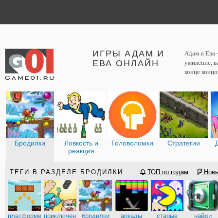
ИГРЫ АДАМ И
Адам и Ева 
ЕВА ОНЛАЙН
умиление, в
конце концо
Бродилки
Ловкость и
Головоломки
Стратегии
реакция
ТЕГИ В РАЗДЕЛЕ БРОДИЛКИ
ТОП по годам
Нов
платформеры
приключения
бродилки
аркады
старые
найди