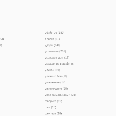
убийство (180)
33)
Уборка (11)
1)
удары (140)
уклонение (261)
украшать дом (19)
украшение вещей (48)
улица (191)
уличные бои (18)
умножение (14)
уничтожение (25)
уход за малышами (21)
фабрика (19)
феи (15)
фентези (18)