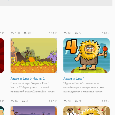
158
20
66
5
5 K
3.14 K
5.98 K
Адам и Ева 5 Часть 1
Адам и Ева 4
В веселой игре "Адам и Ева 5
"Адам и Ева 4" - это не просто
Часть 1" Адам ушел от своей
онлайн игра в жанре квест, это
нынешней возлюбленной и понял,
полноценная сюжетная линия,
что Ева - его единственная. Но
которая напоминает мультсериал
путь к любимой тернист и не
на которую не жалко потратить
67
6
99
9
1 K
1.96 K
4.25 K
прост, поэтому ваша помощь ему
время. Здесь вас ждет ряд
ся!
не помешает. Игра представляет
увлекательных головоломок, над
собой квест
которыми