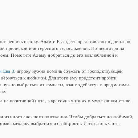
аму
именно таким образом появилась
такая игра. В онлайн игре "Адам и
Ева: Гольф" вам предстоит
сыграть в партию гольфа вместе с
Адамом. По
оит решить игроку. Адам и Ева здесь представлены в довольно
й прической и интересного телосложения. Но несмотря на
воем. Помогите Адаму добраться до его возлюбленной и
 Ева 3,
игроку нужно помочь сбежать от господствующей
т вернуться к любимой. Для этого ему предстоит пройти
м нужно выбраться из комнаты, взаимодействуя с предметами.
ие.
 на позитивной ноте, в красочных тонах и мультяшном стиле.
и из иного сложного положения. Чтобы добраться до любимой,
овав смекалку выбраться из лабиринта. И это лишь часть