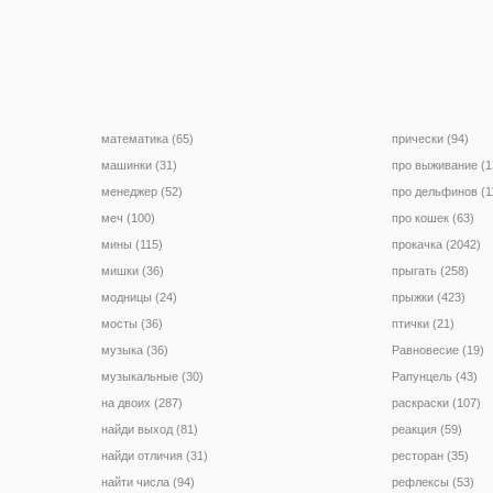
математика (65)
прически (94)
машинки (31)
про выживание (1
менеджер (52)
про дельфинов (1
меч (100)
про кошек (63)
мины (115)
прокачка (2042)
мишки (36)
прыгать (258)
модницы (24)
прыжки (423)
мосты (36)
птички (21)
музыка (36)
Равновесие (19)
музыкальные (30)
Рапунцель (43)
на двоих (287)
раскраски (107)
найди выход (81)
реакция (59)
найди отличия (31)
ресторан (35)
найти числа (94)
рефлексы (53)