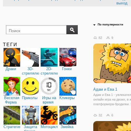
выход
По популярности
82
9
ТЕГИ
Драки
3D-
2D-
Гонки
стрелялки
стрелялки
Адам и Ева 1
Адам и Ева 1 - увлекате
Веселая
Приколы
Игры на
Кликеры
онлайн игра на двоих, в 
Ферма
время
платформера-бродилки. 
переноситесь в древние
первых людей, где будет
32
6
управлять Адамом. Ему 
поделать долгий путь, ч
Стратегия
Защита
Мотоциклы
Змейка
добраться до