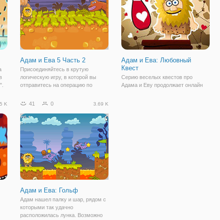
Адам и Ева 5 Часть 2
Адам и Ева: Любовный
Квест
а
Присоединяйтесь в крутую
в
логическую игру, в которой вы
Серию веселых квестов про
".
отправитесь на операцию по
Адама и Еву продолжает онлайн
спасению любви. Бесплатная
игра "Адам и Ева: Любовный
в
онлайн игра "Адам и Ева 5 Часть
Квест". Теперь эта уморительная
41
0
5 K
3.69 K
2" - это квест с заданиями на
парочка нашла для себя новые
смекалку и в приключенческом
приключения, точнее, Адам нашел.
духе. В продолжении
Он очень любит Еву и не
сомневается в
Адам и Ева: Гольф
Адам нашел палку и шар, рядом с
которыми так удачно
расположилась лунка. Возможно