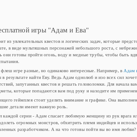
м. В
виде, отчего герои выглядят еще
проблемой. Дело в том, что Ад
интереснее. Между ними часто
показалось, что прилетели
о первых
происходят размолвки и
инопланетяне, и теперь планета
 и Еву мы
недопонимания, но каждый раз
Земля в серьезной опасности
х уголков
любовь
опасности. Теперь вам
есплатной игры "Адам и Ева"
оит из увлекательных квестов и логических задач, которые предст
е, в виде мультяшных персонажей небольшого роста, с небрежно
 они готовы пройти огонь, воду и медные трубы, чтобы быть вд
спытания.
 флеш игре разные, но одинаково интересные. Например, в
Адам и
 в результате найти Еву. Ведь Адам однолюб и изо всех сил хоче
ствий, запутанных квестов и решать головоломки. Для начала ва
меты, которые попадаются вам под руку и находите им применен
щего геймплея стоит уделить внимание и графике. Она выполнена
шие детали имеют важную роль.
 каждой серии - Адам спасает любимую женщину из рук врага ил
одолеть огромных монстров, обхитрить племя индийцев и использ
вленных разработчиком. А на что готовы пойти вы во имя любви?