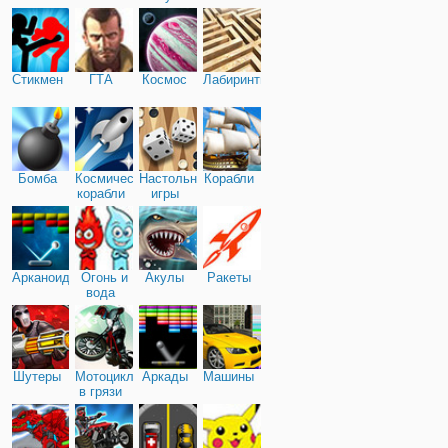
Стикмен
ГТА
Космос
Лабиринты
Бомба
Космические
Настольные
Корабли
корабли
игры
Арканоид
Огонь и
Акулы
Ракеты
вода
Шутеры
Мотоциклы
Аркады
Машины
в грязи