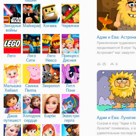
башни
Звездные
Майнкрафт
Когама
Червячки
войны
Адам и Ева: Астрона
Приключения чудаковат
продолжаются! В игре "А
Астронавт" вас закрутит 
Лего
Лего
Лего
Принцессы
водоворот событий вмес
Сити
Нексо
Диснея
забавным авантюристом.
25
6
Найтс
раз Адам решил отправи
космос за новыми впеча
Вот только,
Малышка
Свинка
Зверополис
Литл
Хейзел
Пеппа
Пони
Дружба
Даша
Холодное
Барби
Эквестрия
Адам и Ева: Лунатик
путешественница
сердце
герлз
Сыграв в игру "Адам и Е
Лунатик" понимаешь, к к
удивительным последст