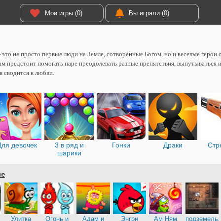
Мои игры (0)
Вы играли (0)
- это не просто первые люди на Земле, сотворенные Богом, но и веселые геро
ам предстоит помогать паре преодолевать разные препятствия, выпутываться из
в сводится к любви.
Для девочек
3 в ряд и
Гонки
Драки
Стр
шарики
ые
Улитка
Огонь и
Адам и
Энгри
Ам Ням
подземель