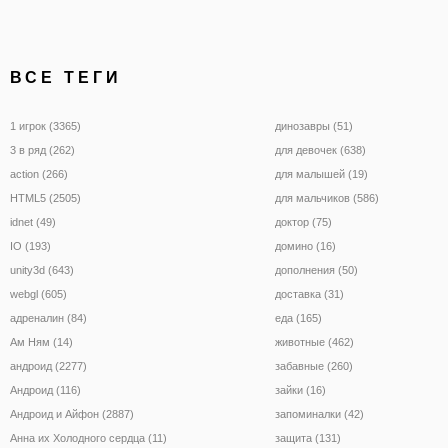
ВСЕ ТЕГИ
1 игрок (3365)
динозавры (51)
3 в ряд (262)
для девочек (638)
action (266)
для малышей (19)
HTML5 (2505)
для мальчиков (586)
idnet (49)
доктор (75)
IO (193)
домино (16)
unity3d (643)
дополнения (50)
webgl (605)
доставка (31)
адреналин (84)
еда (165)
Ам Ням (14)
животные (462)
андроид (2277)
забавные (260)
Андроид (116)
зайки (16)
Андроид и Айфон (2887)
запоминалки (42)
Анна их Холодного сердца (11)
защита (131)