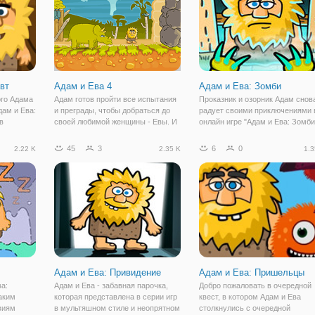
вт
Адам и Ева 4
Адам и Ева: Зомби
ого Адама
Адам готов пройти все испытания
Проказник и озорник Адам снов
дам и Ева:
и преграды, чтобы добраться до
радует своими приключениями 
в
своей любимой женщины - Евы. И
онлайн игре "Адам и Ева: Зомби
те с
в онлайн игре "Адам и Ева 4" вы
В продолжении веселых
 В этот
сами увидите и поможете ему
приключений мы оказываемся 
45
3
6
0
2.22 K
2.35 K
1.3
ться в
пройти все препятствия. Игра
постапокалиптическом мире
тлениями.
представляет собой логический
зомби. Теперь Адаму вновь
квест в
придется применить свою
Адам и Ева: Привидение
Адам и Ева: Пришельцы
ва:
Адам и Ева - забавная парочка,
Добро пожаловать в очередной
аким
которая представлена в серии игр
квест, в котором Адам и Ева
виям
в мультяшном стиле и неопрятном
столкнулись с очередной