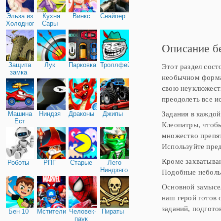
может привести лунатиз
продолжении серии
Эльза из
Кухня
Винкс
Снайпер
приключенческих игр пр
Холодного
Сары
людей на Земле - Адама
сердца
окажемся в самых разны
Описание б
Защита
Лук
Парковка
Троллфейс
Этот раздел сост
замка
необычном формат
свою неуклюжесть
преодолеть все и
Задания в каждой
Машина
Ниндзя
Драконы
Джипы
Ест
Клеопатры, чтобы
Машину
множество препят
Используйте пред
Кроме захватываю
Роботы
РПГ
Старые
Лего
Ниндзяго
Подобные неболь
Основной замысел
наш герой готов 
заданий, подгото
Бен 10
Мстители
Человек-
Пираты
паук