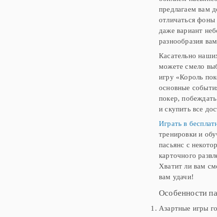
предлагаем вам д
отличаться фоны 
даже вариант неб
разнообразия вам
Касательно наших
можете смело выб
игру «Король пок
основные события
покер, побеждать
и скупить все до
Играть в бесплат
тренировки и обу
пасьянс с некото
карточного развл
Хватит ли вам см
вам удачи!
Особенности па
Азартные игры го