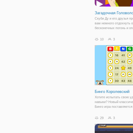
Загадочная Головол
Скуби Ду и его друзья п
вам немного отдохнуть о
бесконечных погонь и о
расследований. Ребята
приготовили для вас
10
3
замечательную игру "За
Головоломка", которая 
вам одновременно отдох
Бинго Королевский
Хотите испытать свою уд
навыки? Новый классич
Бинго игра поставляется
красивой графикой и бо
выигрышами. Выберите 
29
3
трудности и количество к
Отмечайте правильные ч
ждать нужное время для