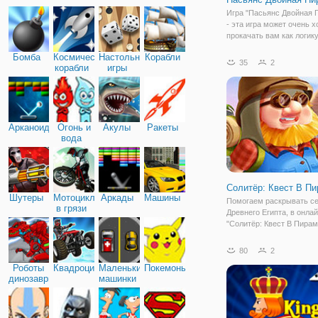
Игра "Пасьянс Двойная 
- эта игра может очень 
прокачать вам как логику
внимательность. Тут все
Бомба
Космические
Настольные
Корабли
том что нужно парами с
35
2
корабли
игры
чисто 13. Если вы не пр
тренировать складывани
Арканоид
Огонь и
Акулы
Ракеты
вода
Солитёр: Квест В П
Шутеры
Мотоциклы
Аркады
Машины
Помогаем раскрывать с
в грязи
Древнего Египта, в онлай
"Солитёр: Квест В Пирам
увлекательная онлайн иг
жанре карточного пасьян
80
2
представленного в онла
Роботы
Квадроциклы
Маленькие
Покемоны
формате. Здесь вы буде
динозавры
машинки
помогать археологу в