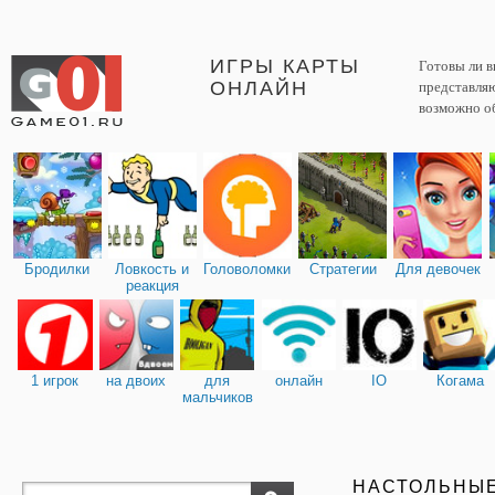
ИГРЫ КАРТЫ
Готовы ли 
ОНЛАЙН
представляю
возможно об
Бродилки
Ловкость и
Головоломки
Стратегии
Для девочек
реакция
1 игрок
на двоих
для
онлайн
IO
Когама
мальчиков
НАСТОЛЬНЫ