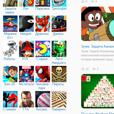
5
0
особенностей. В первую
Защита
Лук
Парковка
Троллфейс
изменения касаются вне
замка
оформления и расклада к
Машина
Ниндзя
Драконы
Джипы
Ест
Машину
Зума: Защита Канал
Зума: Защита Канализаци
классическая казуальная
Роботы
РПГ
Старые
Лего
которая прокачает вашу 
Ниндзяго
Чтобы спасти речку от п
мусора, вам предстоит
37
2
уничтожать красочные ш
каждом уровне. Для этог
Бен 10
Мстители
Человек-
Пираты
паук
Стикмен
ГТА
Космос
Лабиринты
Пасьянс Двойная Пи