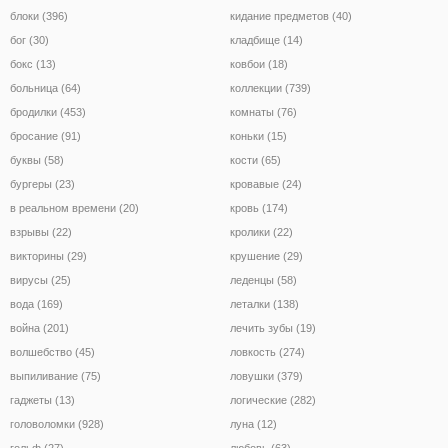
блоки (396)
кидание предметов (40)
бог (30)
кладбище (14)
бокс (13)
ковбои (18)
больница (64)
коллекции (739)
бродилки (453)
комнаты (76)
бросание (91)
коньки (15)
буквы (58)
кости (65)
бургеры (23)
кровавые (24)
в реальном времени (20)
кровь (174)
взрывы (22)
кролики (22)
викторины (29)
крушение (29)
вирусы (25)
леденцы (58)
вода (169)
леталки (138)
война (201)
лечить зубы (19)
волшебство (45)
ловкость (274)
выпиливание (75)
ловушки (379)
гаджеты (13)
логические (282)
головоломки (928)
луна (12)
гольф (27)
любовь (63)