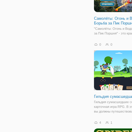
Самолёты: Огонь и В
Борьба за Пик Порш
"Самолёты: Огонь и Вод
за Пик Поршня" - это кр
аркада в качественной г
увлекательным геймпле
0
0
вы сможете отправиться
важную операцию по сп
леса от пожара. Выберит
Гильдия сумасшедш
Гильдия сумасшедших-э
карточная игра RPG. В э
вы должны путешествова
разным уровням, пока н
последнего босса. Разыг
4
1
карты из вашей руки в 
слоты на поле. После р