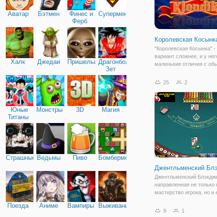
Аватар
Бэтмен
Финес и
Супермен
Ферб
Королевская Косынк
"Королевская Косынка" -
вариант сложнее, и у нег
Халк
Джедаи
Пришельцы
Драгонболл
маленькие отличия с об
Зет
косынкой. Особенностью
игра на время, на игру о
25
2
20 минут. Можно играть 
переносом любых карт н
ячейки.
Юные
Монстры
3D
Магия
Титаны
Страшные
Ведьмы
Пиво
Бомбермен
Джентльменский Бл
Джентльменский Блэкджек
направленная не только 
мастерство игрока, но и 
вести опасную связь с к
Поезда
Аниме
Вампиры
Выживание
реальной жизни покер м
9
1
принести большой выиг