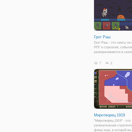
Грот Раш
Грот Раш - это смесь на
РПГ и стратегия, событи
разворачиваются в сказ
подземелье. К прогрессу
игре, вам придется выби
7
2
между колоду карт, кото
представляют собой раз
действия,
Миротворец 1919
"Миротворец 1919" - это
увлекательная стратеги
флеш игра, в которой вы