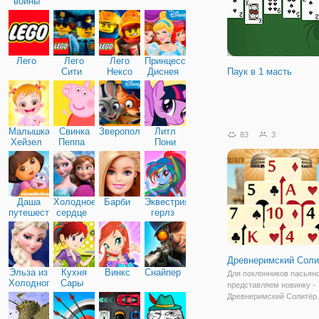
войны
Лего
Лего
Лего
Принцессы
Сити
Нексо
Диснея
Паук в 1 масть
Найтс
Малышка
Свинка
Зверополис
Литл
83
3
Хейзел
Пеппа
Пони
Дружба
Даша
Холодное
Барби
Эквестрия
путешественница
сердце
герлз
Древнеримский Соли
Эльза из
Кухня
Винкс
Снайпер
Для поклонников пасьян
Холодного
Сары
представляем новинку -
сердца
Древнеримский Солитёр.
аналог классического Со
но с добавлением своих