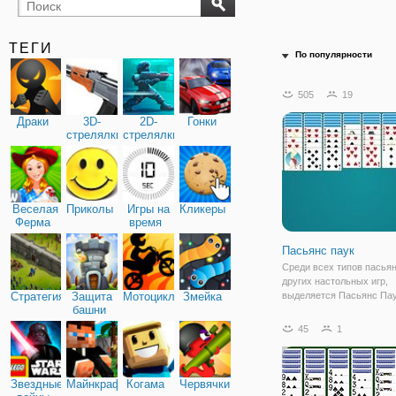
бильярд
карты
ТЕГИ
По популярности
505
19
Драки
3D-
2D-
Гонки
стрелялки
стрелялки
Веселая
Приколы
Игры на
Кликеры
Ферма
время
Пасьянс паук
Среди всех типов пасьян
других настольных игр,
Стратегия
Защита
Мотоциклы
Змейка
выделяется Пасьянс Пау
башни
которого немного измен
правила игры. Наверняк
45
1
когда-то играли в Паук, т
собрать его довольно ле
вами будут случайным
Звездные
Майнкрафт
Когама
Червячки