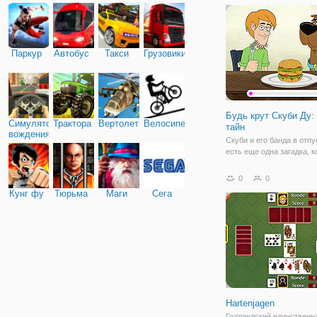
вы останетесь ни с чем,
дело
Паркур
Автобус
Такси
Грузовики
Будь крут Скуби Ду:
Симулятор
Трактора
Вертолеты
Велосипед
тайн
вождения
Скуби и его банда в отпу
есть еще одна загадка, 
нужно разгадать! Путеш
по всему миру, чтобы
0
0
преследовать злодея - и
Кунг фу
Тюрьма
Маги
Сега
самое интересное, что 
сделать по пути! Кроме т
раньше
Hartenjagen
Голландский единственн