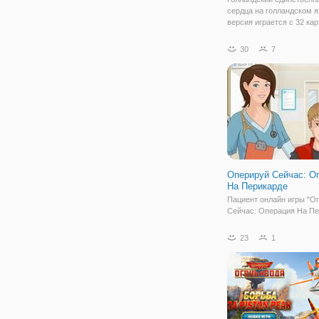
сердца на голландском я
версия играется с 32 ка
каждая карта сердца-одн
штрафное очко, Пиковая
30
7
штрафных баллов и вале
это 2 штрафных очка.
Оперируй Сейчас: О
На Перикарде
Пациент онлайн игры "О
Сейчас: Операция На Пе
по имени Роберт страдал
тяжелых болей в груди в
23
1
нескольких недель. Тепе
нужна ваша помощь и то
вас зависит, сможете ли
помочь. В