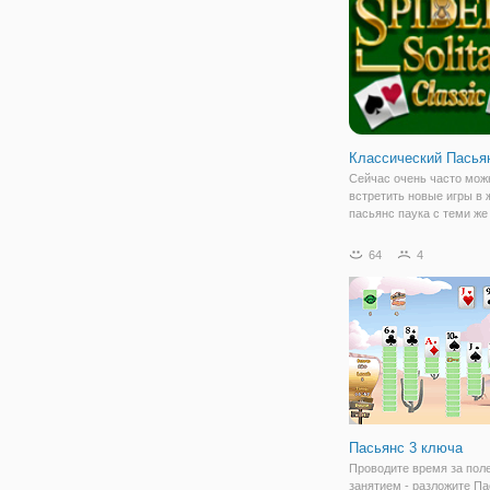
карт
Классический Пасья
Сейчас очень часто мож
встретить новые игры в 
пасьянс паука с теми же
правилами, но в каждой 
своя уникальность. Этот
64
4
"Классический Пасьянс П
может преподнести игро
возможность выбрать ти
Пасьянс 3 ключа
Проводите время за пол
занятием - разложите Па