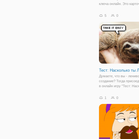
ключа онлайн. Это карто
флеш игра, в которой ва
предстоит разложить кар
5
0
правильной последовате
дома. В начале вам откр
один дом,
Тест: Насколько ты 
Думаете, что вы - ленив
создание? Тогда присое
в онлайн игру "Тест: Нас
Ленивая?", который покаж
это или нет. Это небольш
1
0
сопровожденный красив
картинками и простыми
вопросами. Вам