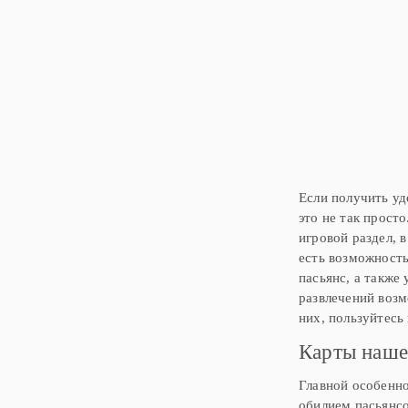
проявить себя гениальн
стратегом. Здесь вам пр
применить грамотную ст
логическое мышление, ч
победить в важной
Если получить уд
это не так прост
игровой раздел, 
есть возможность
пасьянс, а также
развлечений возм
них, пользуйтесь
Карты наше
Главной особенно
обилием пасьянсо