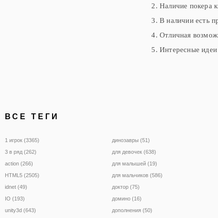
Наличие покера 
В наличии есть п
Отличная возможн
Интересные идеи 
ВСЕ ТЕГИ
1 игрок (3365)
динозавры (51)
3 в ряд (262)
для девочек (638)
action (266)
для малышей (19)
HTML5 (2505)
для мальчиков (586)
idnet (49)
доктор (75)
IO (193)
домино (16)
unity3d (643)
дополнения (50)