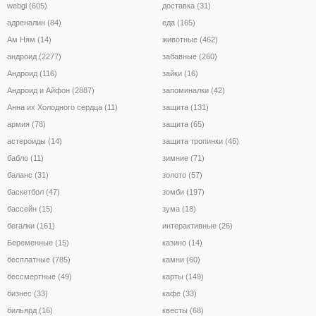
webgl (605)
доставка (31)
адреналин (84)
еда (165)
Ам Ням (14)
животные (462)
андроид (2277)
забавные (260)
Андроид (116)
зайки (16)
Андроид и Айфон (2887)
запоминалки (42)
Анна их Холодного сердца (11)
защита (131)
армия (78)
защита (65)
астероиды (14)
защита тропинки (46)
бабло (11)
зимние (71)
баланс (31)
золото (57)
баскетбол (47)
зомби (197)
бассейн (15)
зума (18)
бегалки (161)
интерактивные (26)
Беременные (15)
казино (14)
бесплатные (785)
камни (60)
бессмертные (49)
карты (149)
бизнес (33)
кафе (33)
бильярд (16)
квесты (68)