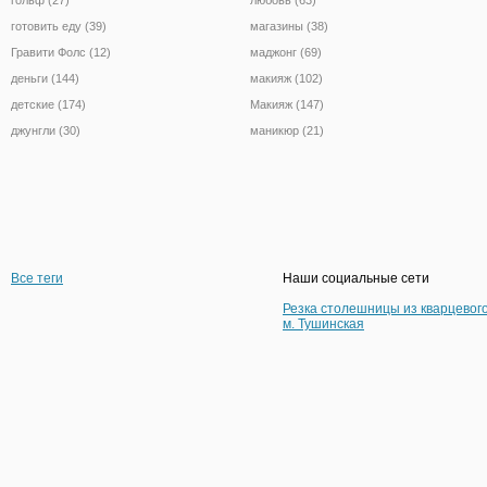
готовить еду (39)
магазины (38)
Гравити Фолс (12)
маджонг (69)
деньги (144)
макияж (102)
детские (174)
Макияж (147)
джунгли (30)
маникюр (21)
Все теги
Наши социальные сети
Резка столешницы из кварцевог
м. Тушинская