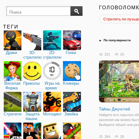
ГОЛОВОЛОМ
Стрелять по пузы
поиск
буквы
предметов
ТЕГИ
По популярности
Драки
3D-
2D-
Гонки
221
19
стрелялки
стрелялки
Веселая
Приколы
Игры на
Кликеры
Ферма
время
Тайны Джунглей
Стратегия
Защита
Мотоциклы
Змейка
Найдите все скрытые об
башни
различия как можно быст
Выберите объект или раз
джунглях.
264
28