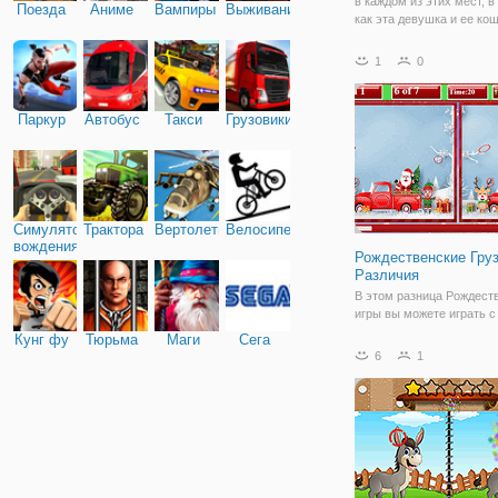
в каждом из этих мест, в
Поезда
Аниме
Вампиры
Выживание
как эта девушка и ее ко
начинают веселое прикл
Вот интересная игра-гол
1
0
чтобы играть. В этой игр
можете выбрать количес
Паркур
Автобус
Такси
Грузовики
Симулятор
Трактора
Вертолеты
Велосипед
вождения
Рождественские Гру
Различия
В этом разница Рождест
игры вы можете играть с
рождественских грузовик
Кунг фу
Тюрьма
Маги
Сега
все семь различий в ка
6
1
изображении и выиграть 
прежде чем время, чтоб
подняться. У вас достат
времени, и это будет