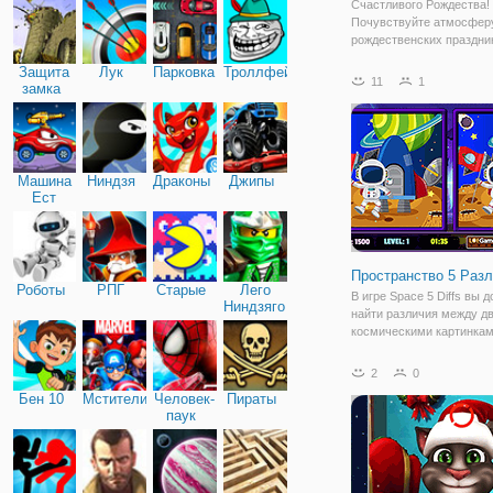
Счастливого Рождества!
Почувствуйте атмосфер
рождественских праздник
онлайн игру "Санта Клау
Защита
Лук
Парковка
Троллфейс
отличия". Это флеш игра
11
1
замка
поиск отличий, в которо
предстоит проявить сво
внимательность и
Машина
Ниндзя
Драконы
Джипы
Ест
Машину
Пространство 5 Раз
Роботы
РПГ
Старые
Лего
В игре Space 5 Diffs вы 
Ниндзяго
найти различия между д
космическими картинкам
каждом уровне будет пя
отличий, и некоторые из 
2
0
легко найти! Если вы най
Бен 10
Мстители
Человек-
Пираты
нажмите или коснитесь э
паук
чтобы