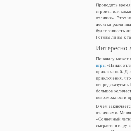
найти нечетные один до
Проводить время 
строить или кома
отличия». Этот н
десятки различны
будет зависеть л
Готовы ли вы к т
Интересно л
Поначалу может п
игры
«Найди отли
приключений. Дел
приключения, что
непредсказуемо. 
большое количес
невозможности пр
В чем заключаетс
отличиями. Меняе
«Солнечный летни
сыграете в игру 