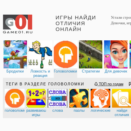
ИГРЫ НАЙДИ
Устали стро
ОТЛИЧИЯ
Девочки, иг
ОНЛАЙН
Бродилки
Ловкость и
Головоломки
Стратегии
Для девочек
реакция
ТЕГИ В РАЗДЕЛЕ ГОЛОВОЛОМКИ
ТОП по годам
головоломки
развивающие
слова
пазлы
логические
найди
игры
отличия