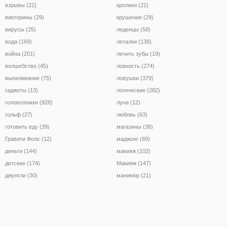
взрывы (22)
кролики (22)
викторины (29)
крушение (29)
вирусы (25)
леденцы (58)
вода (169)
леталки (138)
война (201)
лечить зубы (19)
волшебство (45)
ловкость (274)
выпиливание (75)
ловушки (379)
гаджеты (13)
логические (282)
головоломки (928)
луна (12)
гольф (27)
любовь (63)
готовить еду (39)
магазины (38)
Гравити Фолс (12)
маджонг (69)
деньги (144)
макияж (102)
детские (174)
Макияж (147)
джунгли (30)
маникюр (21)