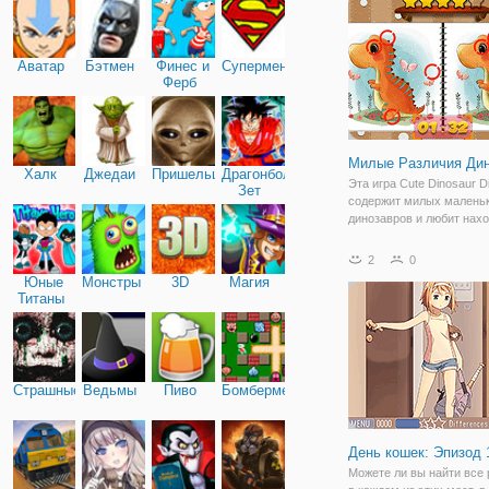
Насладиться зимними р
и получайте удовольстви
Аватар
Бэтмен
Финес и
Супермен
Ферб
Милые Различия Дин
Халк
Джедаи
Пришельцы
Драгонболл
Эта игра Cute Dinosaur D
Зет
содержит милых малень
динозавров и любит нах
различия, игра подходит
дошкольного возраста. Е
2
0
минуты времени, чтобы 
Юные
Монстры
3D
Магия
5 отличий на каждом уро
Титаны
Фотографии
Страшные
Ведьмы
Пиво
Бомбермен
День кошек: Эпизод 
Можете ли вы найти все