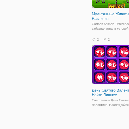
Мультяшные Животн
Различия
Cartoon Animals Differenc
забавная игра, в которой
обнаруживаете разницу в
с милыми мультяшными
2
2
животными. В этой игре 
вызов для всех с легкой 
Часы тикают, сравните
изображения и быстро
День Святого Вален
Найти Лишнее
Счастливый День Свято
Валентина! Наслаждайте
интересные нечетные од
показанных символов. Э
символы могут быть сер
купидоны и многое друго
с любовью. Быть быстры