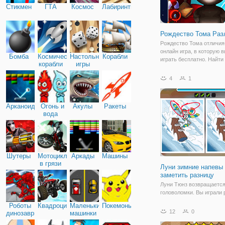
Стикмен
ГТА
Космос
Лабиринты
Рождество Тома Раз
Рождество Тома отличия
онлайн игра, в которую 
Бомба
Космические
Настольные
Корабли
играть бесплатно. Найти
корабли
игры
различия между двумя
изображениями с наши
4
1
Томом. Ваша задача най
отличий на каждой карти
очистить уровень.
Арканоид
Огонь и
Акулы
Ракеты
вода
Шутеры
Мотоциклы
Аркады
Машины
в грязи
Луни зимние напевы
заметить разницу
Луни Тюнз возвращается
головоломки. Вы играли 
но вы никогда не видели 
Роботы
Квадроциклы
Маленькие
Покемоны
удивительную зимнюю т
12
0
динозавры
машинки
Проверьте это и попробу
собрать картинку без ош