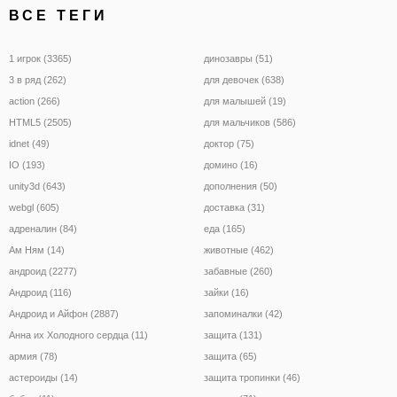
ВСЕ ТЕГИ
1 игрок (3365)
динозавры (51)
3 в ряд (262)
для девочек (638)
action (266)
для малышей (19)
HTML5 (2505)
для мальчиков (586)
idnet (49)
доктор (75)
IO (193)
домино (16)
unity3d (643)
дополнения (50)
webgl (605)
доставка (31)
адреналин (84)
еда (165)
Ам Ням (14)
животные (462)
андроид (2277)
забавные (260)
Андроид (116)
зайки (16)
Андроид и Айфон (2887)
запоминалки (42)
Анна их Холодного сердца (11)
защита (131)
армия (78)
защита (65)
астероиды (14)
защита тропинки (46)