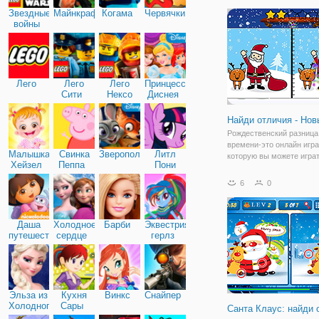
Звездные
Майнкрафт
Когама
Червячки
войны
Лего
Лего
Лего
Принцессы
Сити
Нексо
Диснея
Найтс
Найди отличия - Нов
Рождественский разница
времени-это онлайн игра
Малышка
Свинка
Зверополис
Литл
которую вы можете игра
Хейзел
Пеппа
Пони
бесплатно. У вас есть гл
Дружба
понимание? Играть в игр
6
0
Рождественский разница
времени, чтобы проверит
картинки о Рождестве оч
Даша
Холодное
Барби
Эквестрия
путешественница
сердце
герлз
Эльза из
Кухня
Винкс
Снайпер
Холодного
Сары
Санта Клаус: найди 
сердца