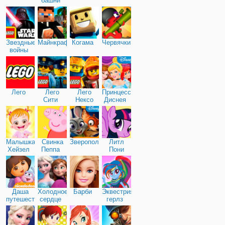
башни
Звездные
Майнкрафт
Когама
Червячки
войны
Лего
Лего
Лего
Принцессы
Сити
Нексо
Диснея
Найтс
Малышка
Свинка
Зверополис
Литл
Хейзел
Пеппа
Пони
Дружба
Даша
Холодное
Барби
Эквестрия
путешественница
сердце
герлз