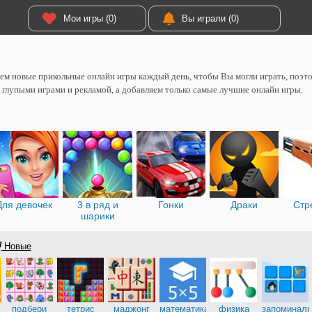
Мои игры (0)
Вы играли (0)
м новые прикольные онлайн игры каждый день, чтобы Вы могли играть, поэтом
 глупыми играми и рекламой, а добавляем только самые лучшие онлайн игры.
Для девочек
3 в ряд и
Гонки
Драки
Стр
шарики
Новые
подбери
тетрис
маджонг
математика
физика
запоминалк