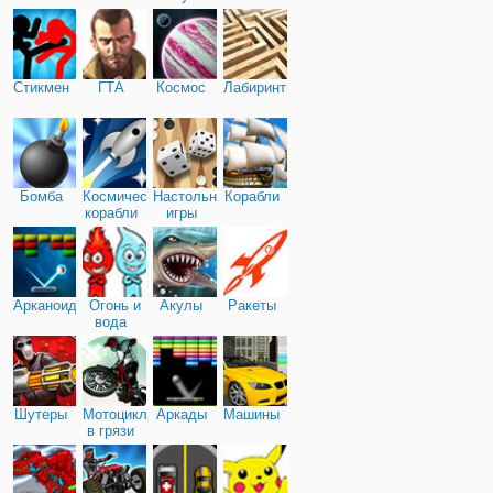
Стикмен
ГТА
Космос
Лабиринты
Бомба
Космические
Настольные
Корабли
корабли
игры
Арканоид
Огонь и
Акулы
Ракеты
вода
Шутеры
Мотоциклы
Аркады
Машины
в грязи