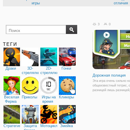
игры
отличия
3
0
ТЕГИ
Драки
3D-
2D-
Гонки
стрелялки
стрелялки
Дорожная полиция
Эта игра очень сильно 
общеизвестный тетрис, с
разницей лишь разницей,
здесь фигуры играют ро
Веселая
Приколы
Игры на
Кликеры
дорожных блоков. Тебе 
Ферма
время
осуществить операцию
«Перехват». Нужно забл
машину преступника на
Стратегия
Защита
Мотоциклы
Змейка