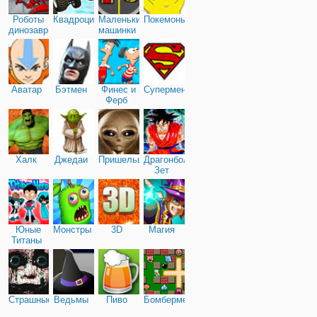
Роботы
Квадроциклы
Маленькие
Покемоны
динозавры
машинки
Аватар
Бэтмен
Финес и
Супермен
Ферб
Халк
Джедаи
Пришельцы
Драгонболл
Зет
Юные
Монстры
3D
Магия
Титаны
Страшные
Ведьмы
Пиво
Бомбермен