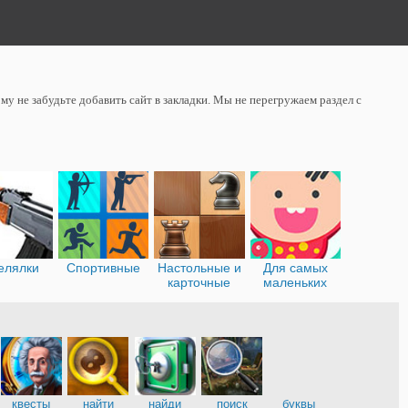
у не забудьте добавить сайт в закладки. Мы не перегружаем раздел с
елялки
Спортивные
Настольные и
Для самых
карточные
маленьких
и
квесты
найти
найди
поиск
буквы