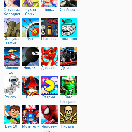
Эльза из
Кухня
Винкс
Снайпер
Холодного
Сары
сердца
Защита
Лук
Парковка
Троллфейс
замка
Машина
Ниндзя
Драконы
Джипы
Ест
Машину
Роботы
РПГ
Старые
Лего
Ниндзяго
Бен 10
Мстители
Человек-
Пираты
паук