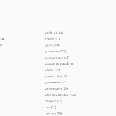
убийство (180)
33)
Уборка (11)
1)
удары (140)
уклонение (261)
украшать дом (19)
украшение вещей (48)
улица (191)
уличные бои (18)
умножение (14)
уничтожение (25)
уход за малышами (21)
фабрика (19)
феи (15)
фентези (18)