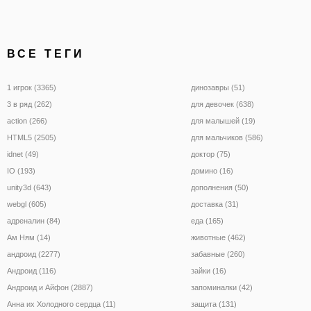
ВСЕ ТЕГИ
1 игрок (3365)
динозавры (51)
3 в ряд (262)
для девочек (638)
action (266)
для малышей (19)
HTML5 (2505)
для мальчиков (586)
idnet (49)
доктор (75)
IO (193)
домино (16)
unity3d (643)
дополнения (50)
webgl (605)
доставка (31)
адреналин (84)
еда (165)
Ам Ням (14)
животные (462)
андроид (2277)
забавные (260)
Андроид (116)
зайки (16)
Андроид и Айфон (2887)
запоминалки (42)
Анна их Холодного сердца (11)
защита (131)