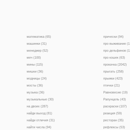
математика (65)
прически (94)
машинки (31)
про выживание (1
менеджер (52)
про дельфинов (1
меч (100)
про кошек (63)
мины (115)
прокачка (2042)
мишки (36)
прыгать (258)
модницы (24)
прыжки (423)
мосты (36)
птички (21)
музыка (36)
Равновесие (19)
музыкальные (30)
Рапунцель (43)
на двоих (287)
раскраски (107)
найди выход (81)
реакция (59)
найди отличия (31)
ресторан (35)
найти числа (94)
рефлексы (53)