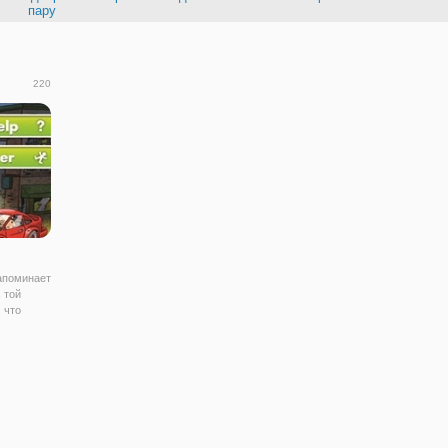
пару
220
напоминает
 той
 что
ль
предстоит
окировать