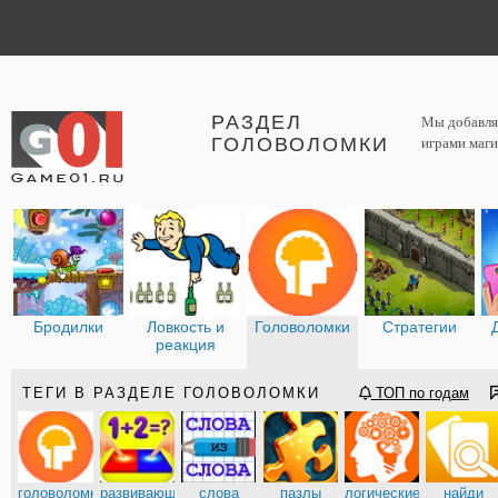
РАЗДЕЛ
Мы добавляе
ГОЛОВОЛОМКИ
играми маги
Бродилки
Ловкость и
Головоломки
Стратегии
реакция
ТЕГИ В РАЗДЕЛЕ ГОЛОВОЛОМКИ
ТОП по годам
головоломки
развивающие
слова
пазлы
логические
найди