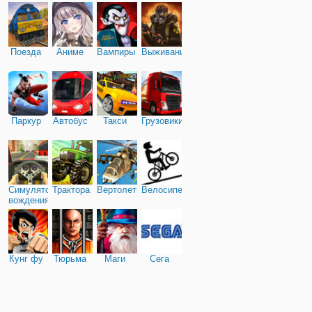
Поезда
Аниме
Вампиры
Выживание
Паркур
Автобус
Такси
Грузовики
Симулятор
Трактора
Вертолеты
Велосипед
вождения
Кунг фу
Тюрьма
Маги
Сега