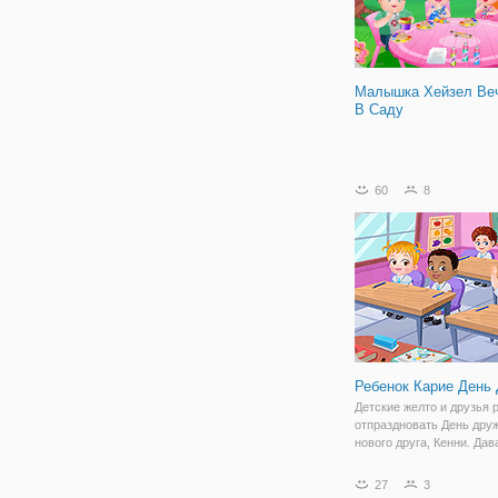
Малышка Хейзел Ве
В Саду
60
8
Ребенок Карие День
Детские желто и друзья 
отпраздновать День дру
нового друга, Кенни. Дав
объединим детей, чтобы
отпраздновать самый в
27
3
праздник День дружбы. 