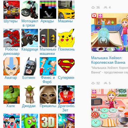
36
4
Шутеры
Мотоциклы
Аркады
Машины
в грязи
Роботы
Квадроциклы
Маленькие
Покемоны
динозавры
машинки
Малышка Хейзел:
Королевская Ванна
"Малышка Хейзел: Корол
Ванна" - продолжении се
для детей. Сегодня мал
Аватар
Бэтмен
Финес и
Супермен
Ферб
Хейзел грустно и одиноко
32
5
мама занята младшим б
Хейзел - Мэттом. Поэтом
не знает, чем себя занят
Халк
Джедаи
Пришельцы
Драгонболл
Зет