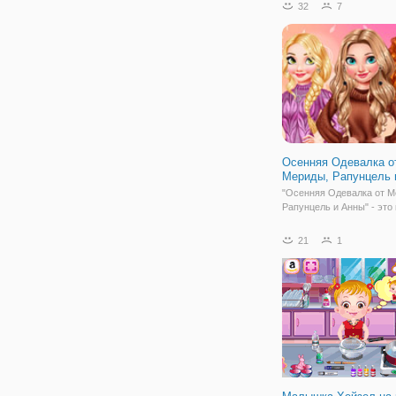
приходит в чувства! Вы
32
7
реанимировать принцесс
ухаживать за пациентом
поступил в отделение н
помощи.
Осенняя Одевалка о
Мериды, Рапунцель 
"Осенняя Одевалка от М
Рапунцель и Анны" - это
одевалка для девочек, в
вы подберете образы дл
21
1
принцесс Дисней. Насту
осень, а значит, пора вн
свой гардероб больше т
уютных вещей и