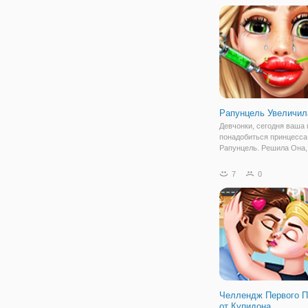
ярмарку, чтобы наслади
весело едет, идти в
Рапунцель Увеличил
Девчонки, сегодня ваша
понадобиться принцесса
Рапунцель. Решила Она,
увеличить губы себе! А 
непросто сделать. Поэт
7
0
садитесь по удобней и
приступайте к подготовке
Сначала нужно пройти р
процедур, которые
Челлендж Первого П
от Купидона