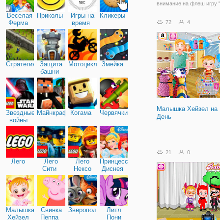
внимание на флеш игру 
Арт 2: Раскраска по Ном
Веселая
Приколы
Игры на
Кликеры
которая наверняка вам
Ферма
время
72
4
понравится. Ведь данная
раскраска разработана в
пиксельном стиле, что д
прохождение более
Стратегия
Защита
Мотоциклы
Змейка
башни
Малышка Хейзел на
Звездные
Майнкрафт
Когама
Червячки
День
войны
21
0
Лего
Лего
Лего
Принцессы
Сити
Нексо
Диснея
Найтс
Малышка
Свинка
Зверополис
Литл
Хейзел
Пеппа
Пони