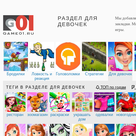
РАЗДЕЛ ДЛЯ
Мы добавляе
ДЕВОЧЕК
закладки. М
игры.
Бродилки
Ловкость и
Головоломки
Стратегии
Для девочек
реакция
ТЕГИ В РАЗДЕЛЕ ДЛЯ ДЕВОЧЕК
ТОП по годам
ресторан
зоомагазин
раскраски
украшать
одевалки
новогодни
дом