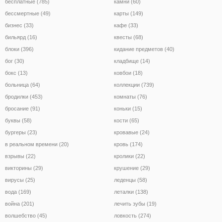
бесплатные (785)
камни (60)
бессмертные (49)
карты (149)
бизнес (33)
кафе (33)
бильярд (16)
квесты (68)
блоки (396)
кидание предметов (40)
бог (30)
кладбище (14)
бокс (13)
ковбои (18)
больница (64)
коллекции (739)
бродилки (453)
комнаты (76)
бросание (91)
коньки (15)
буквы (58)
кости (65)
бургеры (23)
кровавые (24)
в реальном времени (20)
кровь (174)
взрывы (22)
кролики (22)
викторины (29)
крушение (29)
вирусы (25)
леденцы (58)
вода (169)
леталки (138)
война (201)
лечить зубы (19)
волшебство (45)
ловкость (274)