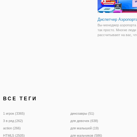
Диспетчер Аэропорт
Вы-менеджер аэропорта 
так просто. Многие люди
рассчитывают на вас, ч
сделать вещи правильно
Выбрать из набора мини-
любимый и начать играть
Особенности: • несколько
уровней.
ВСЕ ТЕГИ
1 игрок (3365)
динозавры (51)
3 в ряд (262)
для девочек (638)
action (266)
для малышей (19)
HTML5 (2505)
для мальчиков (586)