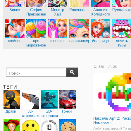
Винкс
София
Монстр
Рапунцель
Анна их
Русалочк
Прекрасная
Хай
Холодного
сердца
Эльза из
Кухня
Холодного
Сары
сердца
любовь
про
шоппинг
парикмахерские
больница
лечить
мороженое
зубы
доктор
326
26
ТЕГИ
Драки
3D-
2D-
Гонки
стрелялки
стрелялки
Пиксель Арт 2: Раск
Номерам
Любите раскраски? Тогда