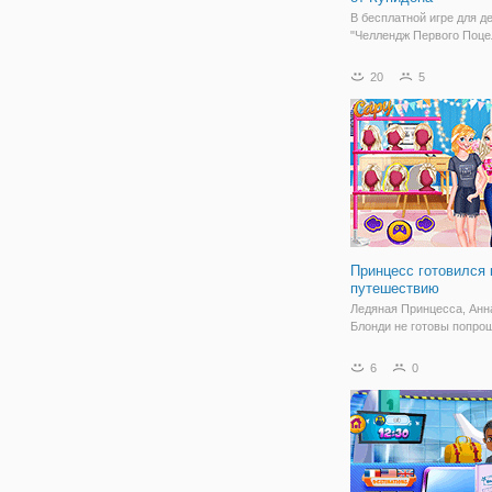
В бесплатной игре для д
"Челлендж Первого Поце
Купидона" вы поможете
купидончику свести зна
20
5
принцесс Диснея со сво
возлюбленными. Но пере
нужно пройти ряд процед
аркаде вы поможете
Принцесс готовился 
путешествию
Ледяная Принцесса, Анн
Блонди не готовы попро
летом. Они планировали 
тропических назначения
6
0
нужно подготовиться к н
Девушки должны упакова
летние платья, солнцез
крем и очки, и