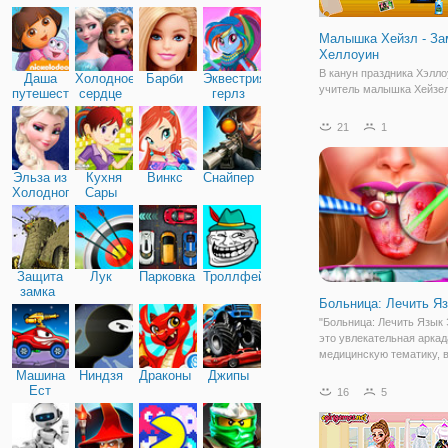
Дружба
Малышка Хейзл - За
Хеллоуин
В канун праздника Хэлло
Даша
Холодное
Барби
Эквестрия
учитель малышка Хейзе
путешественница
сердце
герлз
устроила поездку в замо
Хэллоуин. Замок состоит
21
1
тайну номера, в которых
много сюрпризов и подар
Хейзел. Давайте объеди
Эльза из
Кухня
Винкс
Снайпер
Хейзел для изучения эти
Холодного
Сары
сердца
Защита
Лук
Парковка
Троллфейс
замка
Больница: Лечить Я
"Больница: Лечить Язык 
это увлекательная аркад
медицинскую тематику, в
вам нужно помочь главн
Машина
Ниндзя
Драконы
Джипы
героине стать провести
Ест
16
5
медицинские процедуры.
Машину
представлена в красочн
графике и имеет простое