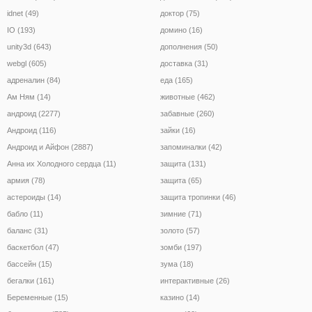
idnet (49)
доктор (75)
IO (193)
домино (16)
unity3d (643)
дополнения (50)
webgl (605)
доставка (31)
адреналин (84)
еда (165)
Ам Ням (14)
животные (462)
андроид (2277)
забавные (260)
Андроид (116)
зайки (16)
Андроид и Айфон (2887)
запоминалки (42)
Анна их Холодного сердца (11)
защита (131)
армия (78)
защита (65)
астероиды (14)
защита тропинки (46)
бабло (11)
зимние (71)
баланс (31)
золото (57)
баскетбол (47)
зомби (197)
бассейн (15)
зума (18)
бегалки (161)
интерактивные (26)
Беременные (15)
казино (14)