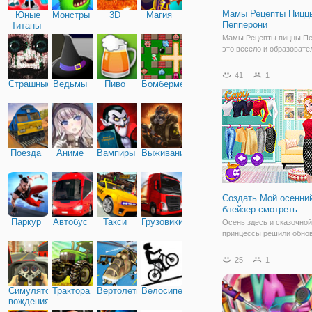
Мамы Рецепты Пицц
Юные
Монстры
3D
Магия
Пепперони
Титаны
Мамы Рецепты пиццы Пе
это весело и образоват
игры приготовления, Как
пиццу Пепперони! Начал
41
1
тесто для пиццы! Предв
Страшные
Ведьмы
Пиво
Бомбермен
разогрейте духовку до 21
добавьте воду, соль и др
мерный
Поезда
Аниме
Вампиры
Выживание
Создать Мой осенни
блейзер смотреть
Паркур
Автобус
Такси
Грузовики
Осень здесь и сказочной
принцессы решили обнов
гардероб. В этом сезоне 
блейзеры и все девушки
25
1
по магазинам в поисках 
повседневная и пиджаки.
Белоснежка, Русалочка,
Симулятор
Трактора
Вертолеты
Велосипед
вождения
Принцесса Синди и