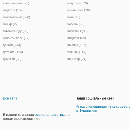
выпиливание (75)
ловушки (379)
гаджеты (13)
логические (282)
головоломки (928)
луна (12)
гольф (27)
любовь (63)
готовить еду (39)
магазины (38)
Гравити Фолс (12)
маджонг (69)
деньги (144)
макияж (102)
детские (174)
Макияж (147)
джунгли (30)
маникюр (21)
Все теги
Наши социальные сети
Резка столешницы из кварцевог
м. Тушинская
В нашей компании
овальная акустика
по
ценам производителя