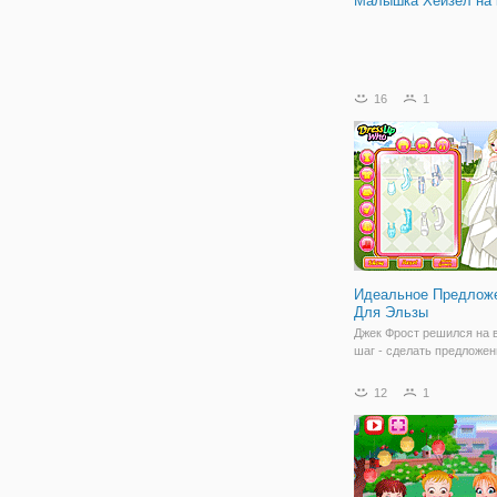
Малышка Хейзел на 
16
1
Идеальное Предлож
Для Эльзы
Джек Фрост решился на 
шаг - сделать предложен
любимой Эльзе. Но тако
требует не только морал
12
1
подготовки, но и техниче
Ведь одно из главных со
жизни девушки должно б
запоминающимся.