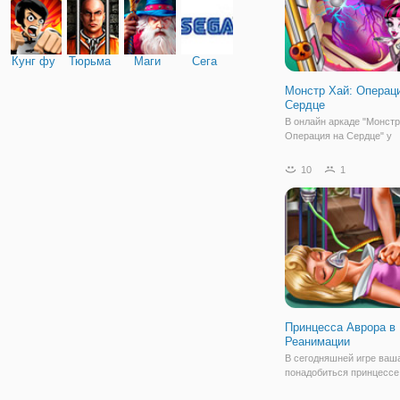
Кунг фу
Тюрьма
Маги
Сега
Монстр Хай: Операц
Сердце
В онлайн аркаде "Монстр
Операция на Сердце" у
Дракулауры начались с
проблемы с сердцем. А 
10
1
оно начало отказывать. 
срочно требуется перес
нового органа, и вы ей в
поможете. Игра
Принцесса Аврора в
Реанимации
В сегодняшней игре ва
понадобиться принцессе
Девушка потеряла созна