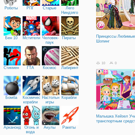
Роботы
РПГ
Старые
Лего
Ниндзяго
Принцессы Любимые
Бен 10
Мстители
Человек-
Пираты
Шопинг
паук
10
0
Стикмен
ГТА
Космос
Лабиринты
Бомба
Космические
Настольные
Корабли
корабли
игры
Малышка Хейзел Уч
транспортным средс
Арканоид
Огонь и
Акулы
Ракеты
вода