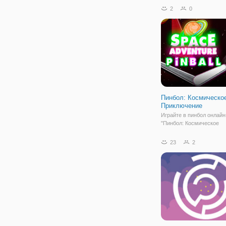
находиться внизу, а в ц
2
0
длинная дорожка. По ней
передвигаться шарики р
цветов. Вам
Пинбол: Космическо
Приключение
Играйте в пинбол онлайн,
"Пинбол: Космическое
Приключение". В предст
аркаде мы видим новый 
23
2
более мистический и
атмосферный и разные 
Но правила те же. Ваша 
набрать максимальное