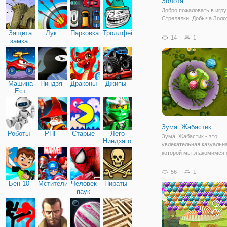
Золота
Добро пожаловать в игр
Стрелялки: Добыча Золот
что же, хватит расстрел
Защита
Лук
Парковка
Троллфейс
разноцветные шарики бе
14
1
замка
Мы нашли в игре для вас
полезные и красивые пу
Сегодня у вас появилас
Машина
Ниндзя
Драконы
Джипы
Ест
Машину
Зума: Жабастик
Роботы
РПГ
Старые
Лего
Зума: Жабастик - это
Ниндзяго
увлекательная казуальна
которой мы знакомимся 
детстве. По своем игро
процессу - это старая д
56
1
Зума, но представленна
Бен 10
Мстители
Человек-
Пираты
оформлении и с качеств
паук
отрисовкой. Здесь вы