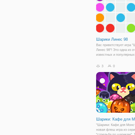
Шарики Линес 98
Вас приветствует игра "
Линес 98"! Это одна из о
известных и популярных 
старые времена. Она во
утратила своей славы, п
3
0
она имеет очень простые
но в то же время интере
игра
Шарики: Кафе для М
"Шарики: Кафе для Монст
новая флеш игра из сер
"стрельба по шарикам". 