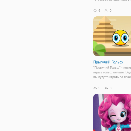
здесь вы окажетесь в ок
не обычных шариков, а 
6
0
в стилистике Хэллоуина
задача заключается в то
очистить от
Прыгучий Гольф
"Прыгучий Гольф" - нети
игра в гольф онлайн. Ве
вы будете играть за ярк
шар, который высоко пры
нужно подбросить в лунк
9
3
раз расположенную в ра
участках поля. И чтобы 