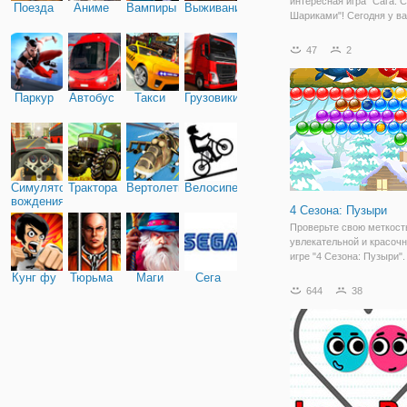
интересная игра "Сага: 
Поезда
Аниме
Вампиры
Выживание
Шариками"! Сегодня у в
появилась возможность 
в самую завлекательную
47
2
пузырями. Вы наверное к
каждый стрелок очень л
стрелять, но сегодня у
Паркур
Автобус
Такси
Грузовики
Симулятор
Трактора
Вертолеты
Велосипед
вождения
4 Сезона: Пузыри
Проверьте свою меткость
увлекательной и красоч
игре "4 Сезона: Пузыри"
вновь оказываемся на и
Кунг фу
Тюрьма
Маги
Сега
поле, где уже подготовл
644
38
шарики разных цветов и 
которой будете стрелять