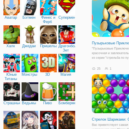
выхода. Нажмите/нажмит
стрелку,
Аватар
Бэтмен
Финес и
Супермен
Ферб
Пузырьковые Прикл
Халк
Джедаи
Пришельцы
Драгонболл
"Пузырьковые Приключен
Зет
красочная и завлекатель
из серии "стрельба по п
Здесь вы поможете
очаровательному грибоч
25
1
освободить своих друзей
Юные
Монстры
3D
Магия
тех самых красочных пу
Титаны
чтобы это сделать,
Страшные
Ведьмы
Пиво
Бомбермен
Стрелок Шариками: 
Вас приветствует самая