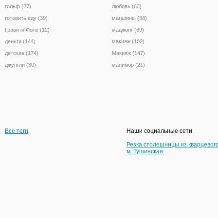
гольф (27)
любовь (63)
готовить еду (39)
магазины (38)
Гравити Фолс (12)
маджонг (69)
деньги (144)
макияж (102)
детские (174)
Макияж (147)
джунгли (30)
маникюр (21)
Все теги
Наши социальные сети
Резка столешницы из кварцевог
м. Тушинская