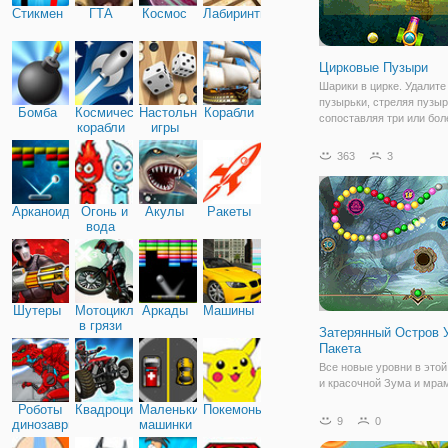
Стикмен
ГТА
Космос
Лабиринты
Цирковые Пузыри
Шарики в цирке. Удалите
пузырьки, стреляя пузыр
Бомба
Космические
Настольные
Корабли
сопоставляя три или бол
корабли
игры
цвета.
363
3
Арканоид
Огонь и
Акулы
Ракеты
вода
Шутеры
Мотоциклы
Аркады
Машины
в грязи
Затерянный Остров 
Пакета
Все новые уровни в этой
и красочной Зума и мра
поппер. Стрелять шарики
Роботы
Квадроциклы
Маленькие
Покемоны
цепочку и соедините 3 и
9
0
динозавры
машинки
одинаковых шариков. Уд
шарики, прежде чем они 