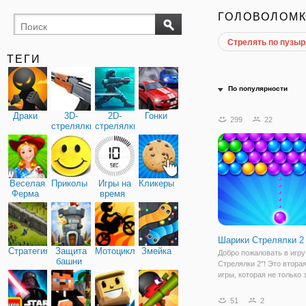
ГОЛОВОЛОМ
Стрелять по пузы
ТЕГИ
По популярности
Драки
3D-
2D-
Гонки
299
22
стрелялки
стрелялки
Веселая
Приколы
Игры на
Кликеры
Ферма
время
Шарики Стрелялки 2
Стратегия
Защита
Мотоциклы
Змейка
Добро пожаловать в игр
башни
Стрелялки 2"! Это втора
игры, которая не только 
вас немножко напрячься,
хорошо потренирует мозг
51
2