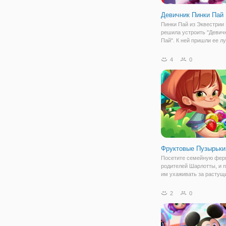
Девичник Пинки Пай
Пинки Пай из Эквестрии 
решила устроить "Девич
Пай". К ней пришли ее л
подруги: Эпплджек, Флат
Радуга Дэш, Рарити и Ис
4
0
Было решено, что девич
проходить в комнате Пин
где
Фруктовые Пузырьки
Посетите семейную фер
родителей Шарлотты, и 
им ухаживать за растущ
фруктами, овощами и ра
Но помогать мы будем н
2
0
другим способом, чем о
именно - логическим пут