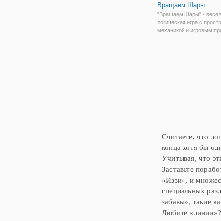
Вращаем Шары
"Вращаем Шары" - весе
логическая игра с прост
механикой и игровым пр
Сразу расскажем, как в 
играть. Вы видите перед
круг-спираль, которая со
многочисленных линий. А
спирали - яркие
Считаете, что ло
конца хотя бы од
Учитывая, что эт
Заставьте порабо
«Иззи», и множес
специальных разд
забавы», такие к
Любите «линии»? 