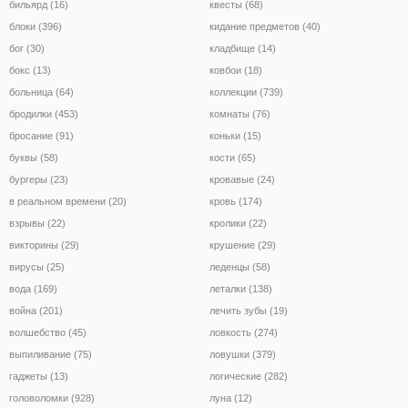
бильярд (16)
квесты (68)
блоки (396)
кидание предметов (40)
бог (30)
кладбище (14)
бокс (13)
ковбои (18)
больница (64)
коллекции (739)
бродилки (453)
комнаты (76)
бросание (91)
коньки (15)
буквы (58)
кости (65)
бургеры (23)
кровавые (24)
в реальном времени (20)
кровь (174)
взрывы (22)
кролики (22)
викторины (29)
крушение (29)
вирусы (25)
леденцы (58)
вода (169)
леталки (138)
война (201)
лечить зубы (19)
волшебство (45)
ловкость (274)
выпиливание (75)
ловушки (379)
гаджеты (13)
логические (282)
головоломки (928)
луна (12)