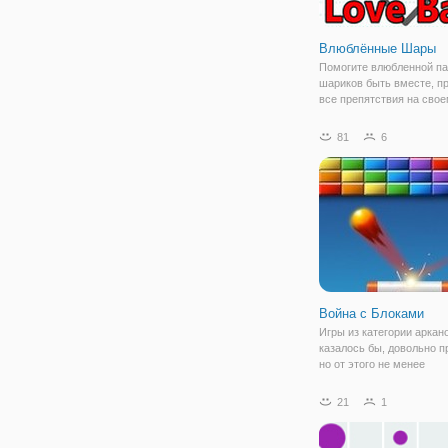
Влюблённые Шары
Помогите влюбленной па
шариков быть вместе, п
все препятствия на свое
Логическая онлайн игра
"Влюблённые Шары" пока
81
6
что любовь выше любых 
Суть игры заключается в
на поле
Война с Блоками
Игры из категории аркан
казалось бы, довольно п
но от этого не менее
завлекательные. Вы смо
убедиться в этом сами, 
21
1
онлайн игру "Война с Бл
Это красочная и увлека
игра, в которой вам