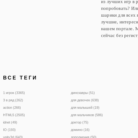
из лучших игр в 
попробовать? Или
шарики для всех 
лучшие, интересн
нашем портале. М
сейчас без регис
ВСЕ ТЕГИ
1 игрок (3365)
динозавры (51)
3 в ряд (262)
для девочек (638)
action (266)
для малышей (19)
HTML5 (2505)
для мальчиков (586)
idnet (49)
доктор (75)
IO (193)
домино (16)
unity3d (643)
дополнения (50)