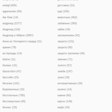
webgl (605)
доставка (31)
адреналин (84)
еда (165)
Ам Ням (14)
животные (462)
андроид (2277)
забавные (260)
Андроид (116)
зайки (16)
Андроид и Айфон (2887)
запоминалки (42)
Анна их Холодного сердца (11)
защита (131)
армия (78)
защита (65)
астероиды (14)
защита тропинки (46)
бабло (11)
зимние (71)
баланс (31)
золото (57)
баскетбол (47)
зомби (197)
бассейн (15)
зума (18)
бегалки (161)
интерактивные (26)
Беременные (15)
казино (14)
бесплатные (785)
камни (60)
бессмертные (49)
карты (149)
бизнес (33)
кафе (33)