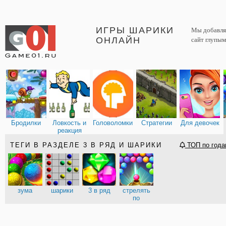
ИГРЫ ШАРИКИ
Мы добавляе
ОНЛАЙН
сайт глупым
Бродилки
Ловкость и
Головоломки
Стратегии
Для девочек
реакция
ТЕГИ В РАЗДЕЛЕ 3 В РЯД И ШАРИКИ
ТОП по года
зума
шарики
3 в ряд
стрелять
по
шариками