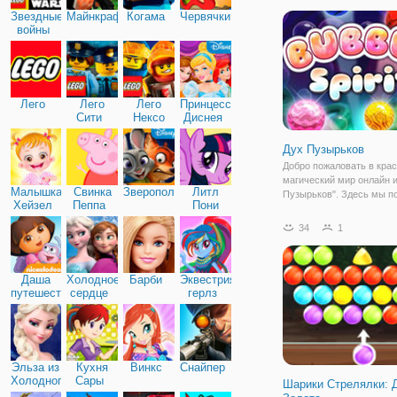
вас появилось много св
Звездные
Майнкрафт
Когама
Червячки
времени, тогда не тратьт
войны
Лего
Лего
Лего
Принцессы
Сити
Нексо
Диснея
Найтс
Дух Пузырьков
Добро пожаловать в кра
магический мир онлайн 
Малышка
Свинка
Зверополис
Литл
Пузырьков". Здесь мы 
Хейзел
Пеппа
Пони
вернуть все разноцветн
Дружба
пузырьки на свои законн
34
1
А для этого нам достато
уничтожать шарики,
расположенные на игро
Даша
Холодное
Барби
Эквестрия
путешественница
сердце
герлз
Эльза из
Кухня
Винкс
Снайпер
Холодного
Сары
Шарики Стрелялки: 
сердца