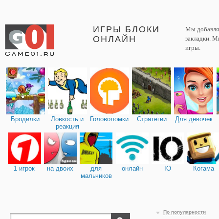
ИГРЫ БЛОКИ
Мы добавляе
ОНЛАЙН
закладки. М
игры.
Бродилки
Ловкость и
Головоломки
Стратегии
Для девочек
реакция
1 игрок
на двоих
для
онлайн
IO
Когама
мальчиков
По популярности