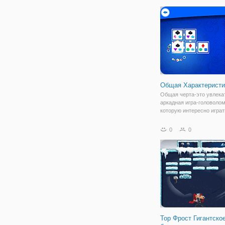
свои квадраты, треуголь
круги и другие предложе
формы.
Общая Характеристи
Общая черта-это увлека
аркадная игра-головолом
которую интересно играт
будет представлен с на
блоков с уникальными 
0
0
на них, а также мест общ
пользования и вам нужн
проверять. Блоки
Тор Фрост Гигантско