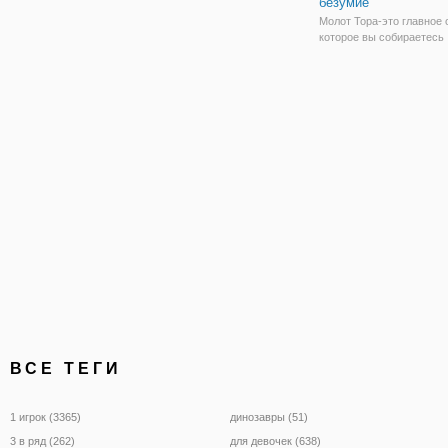
безумие
Молот Тора-это главное 
которое вы собираетесь
использовать в этой арк
игре, где блоки выполне
ледяных блоков. Переме
Тора, используя стрелки
вправо, и нажмите пробе
ВСЕ ТЕГИ
1 игрок (3365)
динозавры (51)
3 в ряд (262)
для девочек (638)