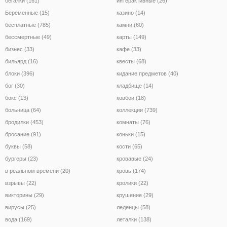
бегалки (161)
интерактивные (26)
Беременные (15)
казино (14)
бесплатные (785)
камни (60)
бессмертные (49)
карты (149)
бизнес (33)
кафе (33)
бильярд (16)
квесты (68)
блоки (396)
кидание предметов (40)
бог (30)
кладбище (14)
бокс (13)
ковбои (18)
больница (64)
коллекции (739)
бродилки (453)
комнаты (76)
бросание (91)
коньки (15)
буквы (58)
кости (65)
бургеры (23)
кровавые (24)
в реальном времени (20)
кровь (174)
взрывы (22)
кролики (22)
викторины (29)
крушение (29)
вирусы (25)
леденцы (58)
вода (169)
леталки (138)