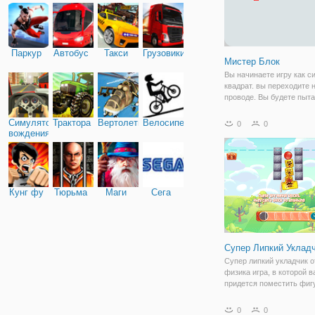
Паркур
Автобус
Такси
Грузовики
Мистер Блок
Вы начинаете игру как с
квадрат. вы переходите 
проводе. Вы будете пыт
продвинуться как можно
не задев красные квадр
Симулятор
Трактора
Вертолеты
Велосипед
0
0
использовать "пространс
вождения
"переход", чтобы прыгат
вниз клавиши со
Кунг фу
Тюрьма
Маги
Сега
Супер Липкий Уклад
Супер липкий укладчик 
физика игра, в которой 
придется поместить фигу
падения! Каждый раз, вы
иметь, чтобы стек или п
0
0