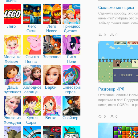
войны
Скольжение ящика
Сдвинуть коробку, это с
нажмите? ? Играть это з
Таймер тикает вниз, сла
Лего
Лего
Лего
Принцессы
столько, сколько коробок
Сити
Нексо
Диснея
на тот же режиссер кноп
0
0
Найтс
стрелками, чтобы очисти
от стека. Слайд столько,
достичь
Малышка
Свинка
Зверополис
Литл
Хейзел
Пеппа
Пони
Дружба
Даша
Холодное
Барби
Эквестрия
Разговор ИРЛ
путешественница
сердце
герлз
Отличная новость! Нов
переехал в лес! Подружи
ними, имея СОБРа... в р
жизни! Но сначала вы д
уровне общения с соседя
0
0
Эльза из
Кухня
Винкс
Снайпер
поговорить с ними об их
Холодного
Сары
интересах! После этого 
сердца
готовы к