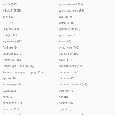
action (266)
для малышей (19)
HTML5 (2505)
для мальчиков (586)
idnet (49)
доктор (75)
IO (193)
домино (16)
unity3d (643)
дополнения (50)
webgl (605)
доставка (31)
адреналин (84)
еда (165)
Ам Ням (14)
животные (462)
андроид (2277)
забавные (260)
Андроид (116)
зайки (16)
Андроид и Айфон (2887)
запоминалки (42)
Анна их Холодного сердца (11)
защита (131)
армия (78)
защита (65)
астероиды (14)
защита тропинки (46)
бабло (11)
зимние (71)
баланс (31)
золото (57)
баскетбол (47)
зомби (197)
бассейн (15)
зума (18)