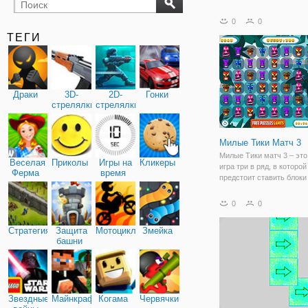
бильярд
карты
0
0
ТЕГИ
Драки
3D-
2D-
Гонки
стрелялки
стрелялки
Милые Тики Матч 3
Милые Тики матч 3 – это
Веселая
Приколы
Игры на
Кликеры
игра три в ряд, в которо
Ферма
время
предстоит ставить блоки
цвета в ряды по три шту
больше, чтобы достичь 
0
0
балл возможно, будьте 
на счет шкалы слева не
Стратегия
Защита
Мотоциклы
Змейка
башни
Звездные
Майнкрафт
Когама
Червячки