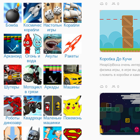
возрастания. Так сдвинь
0
0
попробуйте сделать это 
как вы можете. Сдвиньте
количество блоков в
последовательности, как
Бомба
Космические
Настольные
Корабли
корабли
игры
Арканоид
Огонь и
Акулы
Ракеты
Коробка До Кучи
вода
HeapUpBoxa очень инте
физика игры, в игре вы 
сложить в коробки и кам
удерживать второе это у
бросить вызов, если вам
Шутеры
Мотоциклы
Аркады
Машины
0
0
физика игры, если вам н
в грязи
вызов, вы должны законч
Роботы
Квадроциклы
Маленькие
Покемоны
динозавры
машинки