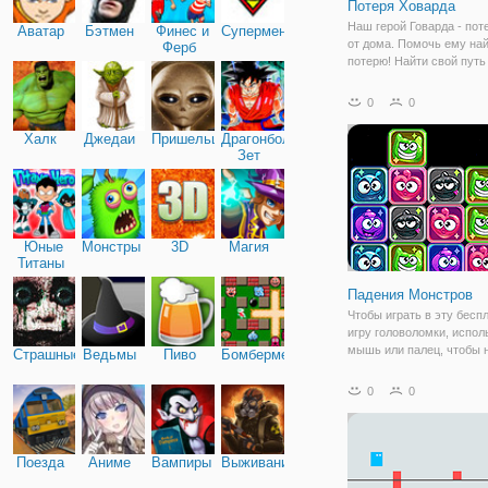
Потеря Ховарда
Наш герой Говарда - пот
Аватар
Бэтмен
Финес и
Супермен
от дома. Помочь ему на
Ферб
потерю! Найти свой путь
этот платформер-голово
поисках одного единстве
0
0
элемента, который позв
вернуться домой.
Халк
Джедаи
Пришельцы
Драгонболл
Зет
Юные
Монстры
3D
Магия
Титаны
Падения Монстров
Чтобы играть в эту бесп
игру головоломки, испол
мышь или палец, чтобы 
Страшные
Ведьмы
Пиво
Бомбермен
направлении, которое вы
чтобы ваш монстр блок 
0
0
перемещения. Матч монс
другой того же цвета. Н
значок
Поезда
Аниме
Вампиры
Выживание