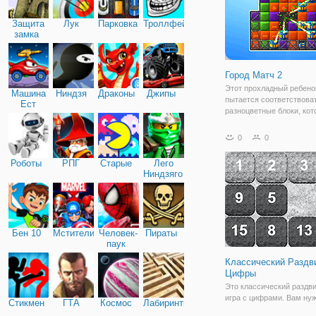
Защита
Лук
Парковка
Троллфейс
замка
Город Матч 2
Этот прохладный ребено
Машина
Ниндзя
Драконы
Джипы
пытается соответствова
Ест
разноцветные блоки, ко
Машину
разбросаны по всему гор
Можете ли вы помочь в 
0
0
прохладном и сложной м
игра-головоломка? Есть 
Роботы
РПГ
Старые
Лего
бустеры, которые вы мо
Ниндзяго
Бен 10
Мстители
Человек-
Пираты
паук
Классический Раздв
Цифры
Это классический раздв
игра с цифрами. Вам ну
Стикмен
ГТА
Космос
Лабиринты
расставить числа в поря