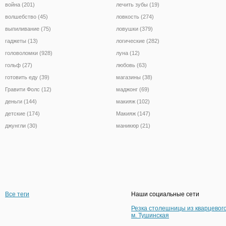
война (201)
лечить зубы (19)
волшебство (45)
ловкость (274)
выпиливание (75)
ловушки (379)
гаджеты (13)
логические (282)
головоломки (928)
луна (12)
гольф (27)
любовь (63)
готовить еду (39)
магазины (38)
Гравити Фолс (12)
маджонг (69)
деньги (144)
макияж (102)
детские (174)
Макияж (147)
джунгли (30)
маникюр (21)
Все теги
Наши социальные сети
Резка столешницы из кварцевог
м. Тушинская