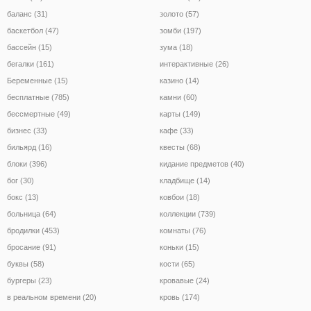
баланс (31)
золото (57)
баскетбол (47)
зомби (197)
бассейн (15)
зума (18)
бегалки (161)
интерактивные (26)
Беременные (15)
казино (14)
бесплатные (785)
камни (60)
бессмертные (49)
карты (149)
бизнес (33)
кафе (33)
бильярд (16)
квесты (68)
блоки (396)
кидание предметов (40)
бог (30)
кладбище (14)
бокс (13)
ковбои (18)
больница (64)
коллекции (739)
бродилки (453)
комнаты (76)
бросание (91)
коньки (15)
буквы (58)
кости (65)
бургеры (23)
кровавые (24)
в реальном времени (20)
кровь (174)