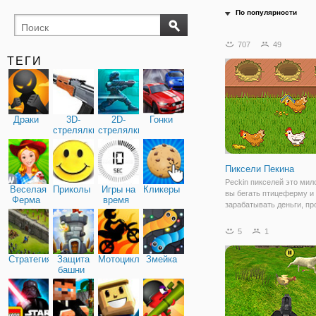
По популярности
707
49
ТЕГИ
Драки
3D-
2D-
Гонки
стрелялки
стрелялки
Пиксели Пекина
Peckin пикселей это мило
Веселая
Приколы
Игры на
Кликеры
вы бегать птицеферму и
Ферма
время
зарабатывать деньги, пр
красочные яйца ваши ку
Управлять вашей ферме
5
1
кормить курицу, чтобы ж
может дать вам яйца. П
Стратегия
Защита
Мотоциклы
Змейка
удовольствие!
башни