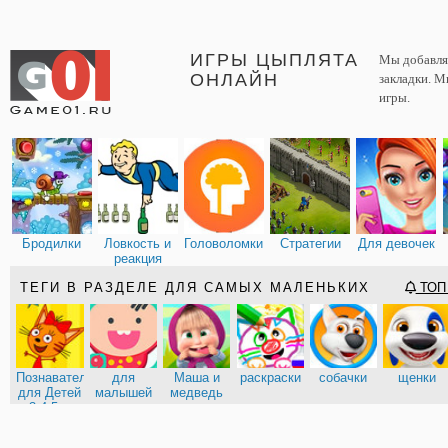
ИГРЫ ЦЫПЛЯТА
Мы добавляе
ОНЛАЙН
закладки. М
игры.
Бродилки
Ловкость и
Головоломки
Стратегии
Для девочек
реакция
ТЕГИ В РАЗДЕЛЕ ДЛЯ САМЫХ МАЛЕНЬКИХ
ТОП 
Познавательные
для
Маша и
раскраски
собачки
щенки
для Детей
малышей
медведь
3-4-5 л