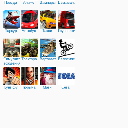
Поезда
Аниме
Вампиры
Выживание
Паркур
Автобус
Такси
Грузовики
Симулятор
Трактора
Вертолеты
Велосипед
вождения
Кунг фу
Тюрьма
Маги
Сега