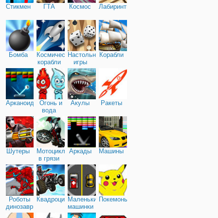
Стикмен
ГТА
Космос
Лабиринты
Бомба
Космические
Настольные
Корабли
корабли
игры
Арканоид
Огонь и
Акулы
Ракеты
вода
Шутеры
Мотоциклы
Аркады
Машины
в грязи
Роботы
Квадроциклы
Маленькие
Покемоны
динозавры
машинки