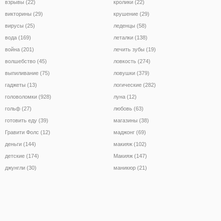
взрывы (22)
кролики (22)
викторины (29)
крушение (29)
вирусы (25)
леденцы (58)
вода (169)
леталки (138)
война (201)
лечить зубы (19)
волшебство (45)
ловкость (274)
выпиливание (75)
ловушки (379)
гаджеты (13)
логические (282)
головоломки (928)
луна (12)
гольф (27)
любовь (63)
готовить еду (39)
магазины (38)
Гравити Фолс (12)
маджонг (69)
деньги (144)
макияж (102)
детские (174)
Макияж (147)
джунгли (30)
маникюр (21)