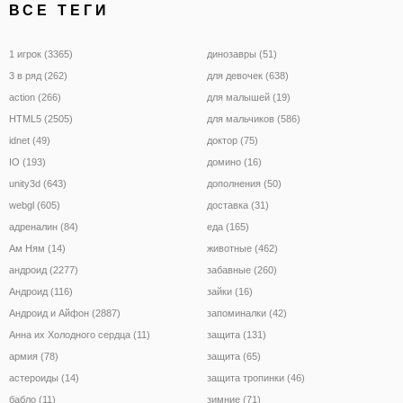
ВСЕ ТЕГИ
1 игрок (3365)
динозавры (51)
3 в ряд (262)
для девочек (638)
action (266)
для малышей (19)
HTML5 (2505)
для мальчиков (586)
idnet (49)
доктор (75)
IO (193)
домино (16)
unity3d (643)
дополнения (50)
webgl (605)
доставка (31)
адреналин (84)
еда (165)
Ам Ням (14)
животные (462)
андроид (2277)
забавные (260)
Андроид (116)
зайки (16)
Андроид и Айфон (2887)
запоминалки (42)
Анна их Холодного сердца (11)
защита (131)
армия (78)
защита (65)
астероиды (14)
защита тропинки (46)
бабло (11)
зимние (71)