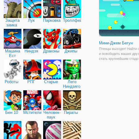
только. Игра представля
Защита
Лук
Парковка
Троллфейс
замка
Мини-Джем Бегун
Птенцы выходят! Найти 
Машина
Ниндзя
Драконы
Джипы
и освободить ваших друз
Ест
стать крупнейшим стадо 
Машину
Роботы
РПГ
Старые
Лего
Ниндзяго
Бен 10
Мстители
Человек-
Пираты
паук