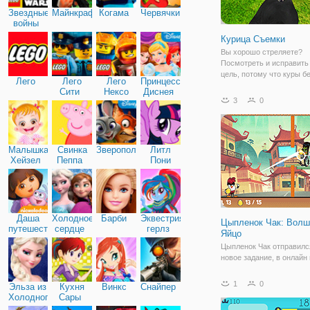
Звездные
Майнкрафт
Когама
Червячки
войны
Курица Съемки
Вы хорошо стреляете?
Посмотреть и исправить
цель, потому что куры бе
Лего
Лего
Лего
Принцессы
быстро.
Сити
Нексо
Диснея
3
0
Найтс
Малышка
Свинка
Зверополис
Литл
Хейзел
Пеппа
Пони
Дружба
Даша
Холодное
Барби
Эквестрия
Цыпленок Чак: Волш
путешественница
сердце
герлз
Яйцо
Цыпленок Чак отправилс
новое задание, в онлайн 
"Цыпленок Чак: Волшебн
Здесь вам предстоит ун
1
0
Эльза из
Кухня
Винкс
Снайпер
его заклятых врагов, по 
Холодного
Сары
Дон, Декс, доктор Минго 
сердца