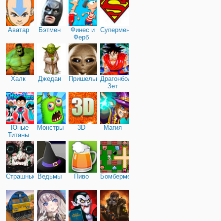
Аватар
Бэтмен
Финес и
Супермен
Ферб
Халк
Джедаи
Пришельцы
Драгонболл
Зет
Юные
Монстры
3D
Магия
Титаны
Страшные
Ведьмы
Пиво
Бомбермен