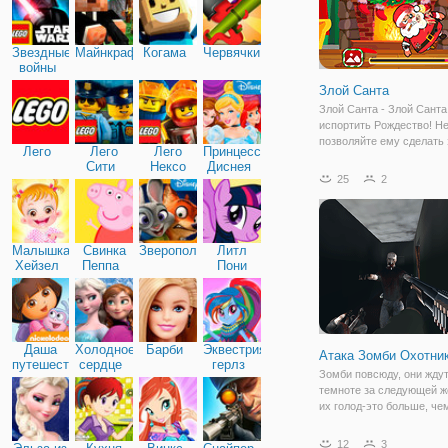
Звездные
Майнкрафт
Когама
Червячки
войны
Злой Санта
Злой Санта - Злой Санта
испортить Рождество! Н
позволяйте ему сделать 
Лего
Лего
Лего
Принцессы
песочница ragdoll игра, г
Сити
Нексо
Диснея
может пнуть злого Санту
25
2
Найтс
Собирайте монеты и пок
новое лучшее оружие, б
выбор оружия и
Малышка
Свинка
Зверополис
Литл
Хейзел
Пеппа
Пони
Дружба
Даша
Холодное
Барби
Эквестрия
Атака Зомби Охотни
путешественница
сердце
герлз
Зомби повсюду, они ждут
темноте за следующей ж
их голод-это больше, че
мужество, так что вы до
использовать весь ваш 
12
3