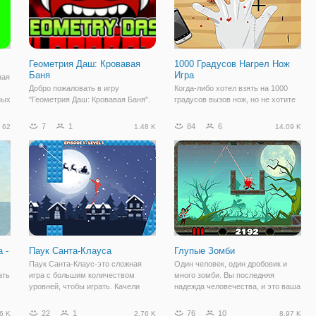
Геометрия Даш: Кровавая
1000 Градусов Нагрел Нож
Баня
Игра
ная
Добро пожаловать в игру
Когда-либо хотел взять на 1000
ных
"Геометрия Даш: Кровавая Баня".
градусов вызов нож, но не хотите
Здесь, вы снова окунётесь в
навредить себе? Теперь вы
безумный мир шустрых кубов. В
можете с помощью чужой силы!
7
1
84
6
62
1.48 K
14.09 K
этот раз вас ждут настоящие
Мы постарались сделать вызов
испытания в подземном мире. Вы
так реалистично и сложно, как
станете жертвой демона, который
можно позволять бесконечный
обманом заманил
геймплей.
 -
Паук Санта-Клауса
Глупые Зомби
Паук Санта-Клаус-это сложная
Один человек, один дробовик и
ать
игра с большим количеством
много зомби. Вы последняя
уровней, чтобы играть. Качели
надежда человечества, и это ваша
ас
ваш паук Санта-Клауса, стреляя
работа, чтобы держать их
е,
паутиной, чтобы избежать
безмозглые. Отрегулируйте
22
1
76
10
6 K
2.76 K
8.97 K