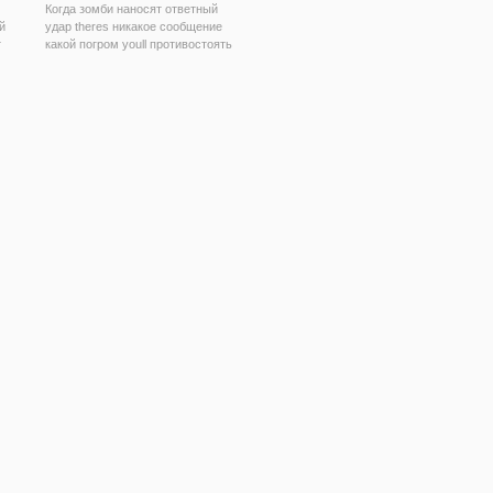
Когда зомби наносят ответный
й
удар theres никакое сообщение
т
какой погром youll противостоять
о
против.
".