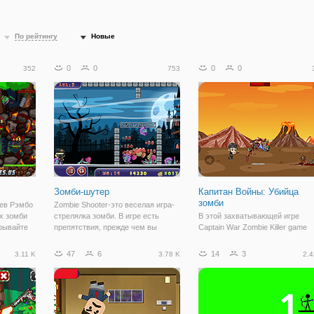
По рейтингу
Новые
0
0
0
0
352
753
Зомби-шутер
Капитан Войны: Убийца
зомби
оев Рэмбо
Zombie Shooter-это веселая игра-
х зомби
стрелялка зомби. В игре есть
В этой захватывающей игре
зрывайте
препятствия, прежде чем вы
Captain War Zombie Killer game
да найдет
сможете убить этих зомби, и ваша
победить-значит выжить. Вы
жить и
пуля должна срикошетить от стен
играете за солдата, оказавшего
47
6
14
3
3.11 K
3.78 K
2.4
или предметов и поразить как
в отчаянной ситуации.
ту игру
можно больше зомби. Так что
Окруженный со всех сторон
направьте
скоплениями голодных зомби. 
думай. Просто вытащите