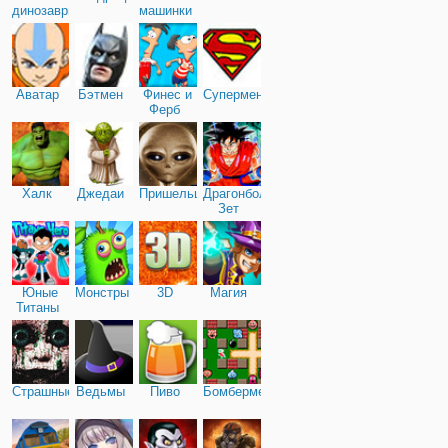
динозавры
машинки
Аватар
Бэтмен
Финес и
Супермен
Ферб
Халк
Джедаи
Пришельцы
Драгонболл
Зет
Юные
Монстры
3D
Магия
Титаны
Страшные
Ведьмы
Пиво
Бомбермен