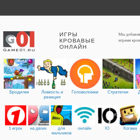
ИГРЫ
Мы добавляе
КРОВАВЫЕ
играми кров
ОНЛАЙН
Бродилки
Ловкость и
Головоломки
Стратегии
реакция
1 игрок
на двоих
для
онлайн
IO
Когама
мальчиков