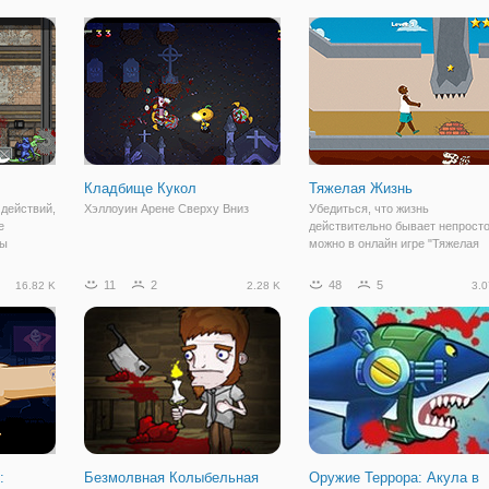
сти себя.
принимая порез. После каждого
хихиканье, комковатый, лифты,
, чтобы
улова вы будете зарабатывать
увертлив, шелушащейся, быстр
больше денег в
удобно, все застряли на
Кладбище Кукол
Тяжелая Жизнь
действий,
Хэллоуин Арене Сверху Вниз
Убедиться, что жизнь
е
действительно бывает непросто
вы
можно в онлайн игре "Тяжелая
 которые
Жизнь". Здесь для вашего
уйте ваше
персонажа подготовлено
11
2
48
5
16.82 K
2.28 K
3.0
множество препятствий.
Препятствия встречаются сам
разные: метание стрелами,
острые шипы,
:
Безмолвная Колыбельная
Оружие Террора: Акула в