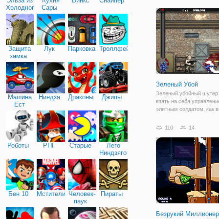
Эльза из
Кухня
Винкс
Снайпер
чтобы победить их и спа
Холодного
Сары
Найти светящиеся Карты
сердца
закончить
Защита
Лук
Парковка
Троллфейс
замка
Зеленый Убой
Зеленый убойный шутер 
Машина
Ниндзя
Драконы
Джипы
взять на себя управлени
Ест
элитным солдатом, как 
Машину
сражаться против гадов,
захватили мир. Использ
110
14
оружие и спасти мир.
Роботы
РПГ
Старые
Лего
Ниндзяго
Бен 10
Мстители
Человек-
Пираты
паук
Безрукий Миллионер