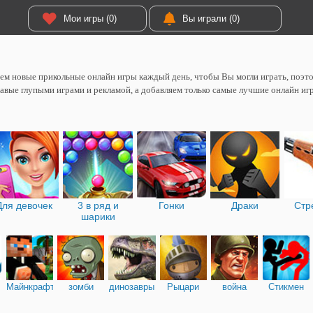
Мои игры (0)
Вы играли (0)
м новые прикольные онлайн игры каждый день, чтобы Вы могли играть, поэтом
авые глупыми играми и рекламой, а добавляем только самые лучшие онлайн иг
Для девочек
3 в ряд и
Гонки
Драки
Стр
шарики
Майнкрафт
зомби
динозавры
Рыцари
война
Стикмен