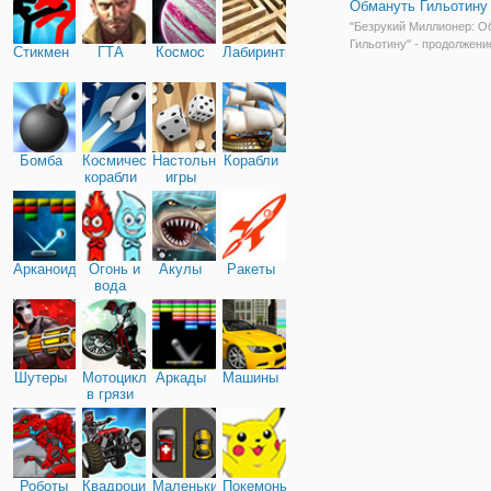
Обмануть Гильотину
"Безрукий Миллионер: О
Гильотину" - продолжени
Стикмен
ГТА
Космос
Лабиринты
игр, в которой персонажи
стать миллионерами, но 
помощи логики, а своей 
Здесь вы сможете посмо
что готовы пойти некото
чтобы
Бомба
Космические
Настольные
Корабли
корабли
игры
Арканоид
Огонь и
Акулы
Ракеты
вода
Шутеры
Мотоциклы
Аркады
Машины
в грязи
Роботы
Квадроциклы
Маленькие
Покемоны