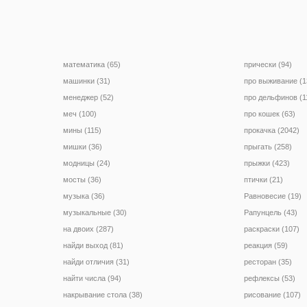
математика (65)
прически (94)
машинки (31)
про выживание (1
менеджер (52)
про дельфинов (1
меч (100)
про кошек (63)
мины (115)
прокачка (2042)
мишки (36)
прыгать (258)
модницы (24)
прыжки (423)
мосты (36)
птички (21)
музыка (36)
Равновесие (19)
музыкальные (30)
Рапунцель (43)
на двоих (287)
раскраски (107)
найди выход (81)
реакция (59)
найди отличия (31)
ресторан (35)
найти числа (94)
рефлексы (53)
накрывание стола (38)
рисование (107)