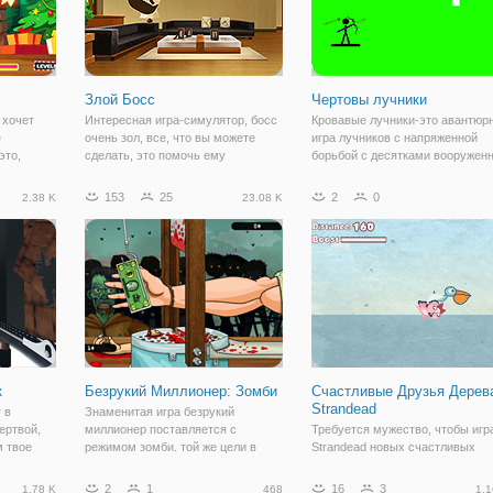
Злой Босс
Чертовы лучники
 хочет
Интересная игра-симулятор, босс
Кровавые лучники-это авантюр
е
очень зол, все, что вы можете
игра лучников с напряженной
это,
сделать, это помочь ему
борьбой с десятками вооружен
де игрок
распаковать, увидеть реквизит,
врагов. Эта игра поможет вам
.
предположительно, вы должны
прицелиться с помощью лука,
153
25
2
0
2.38 K
23.08 K
упайте
понять. наша конечная цель-
чтобы поразить вражеского
ольшой
уничтожить разъяренного босса,
хранителя. Как насчет врагов,
но перед этим вы
сражающихся с
к
Безрукий Миллионер: Зомби
Счастливые Друзья Дерева
Strandead
 в
Знаменитая игра безрукий
ертвой,
миллионер поставляется с
Требуется мужество, чтобы игр
м твое
режимом зомби. той же цели в
Strandead новых счастливых
лжны
нашей игре, доллар на другой
друзей дерева HTML5 игры! У в
арсенал,
стороне гильотины в свои силы, не
есть что он принимает? Сопени
2
1
16
3
1.78 K
468
1.1