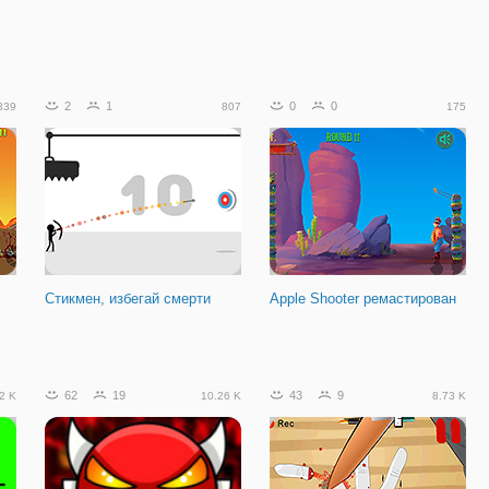
2
1
0
0
339
807
175
Стикмен, избегай смерти
Apple Shooter ремастирован
ся
62
19
43
9
2 K
10.26 K
8.73 K
Не