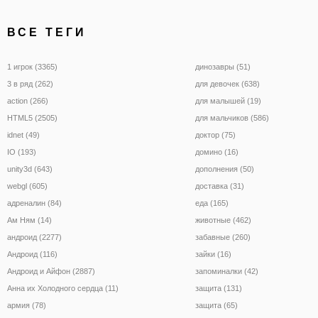
ВСЕ ТЕГИ
1 игрок (3365)
динозавры (51)
3 в ряд (262)
для девочек (638)
action (266)
для малышей (19)
HTML5 (2505)
для мальчиков (586)
idnet (49)
доктор (75)
IO (193)
домино (16)
unity3d (643)
дополнения (50)
webgl (605)
доставка (31)
адреналин (84)
еда (165)
Ам Ням (14)
животные (462)
андроид (2277)
забавные (260)
Андроид (116)
зайки (16)
Андроид и Айфон (2887)
запоминалки (42)
Анна их Холодного сердца (11)
защита (131)
армия (78)
защита (65)