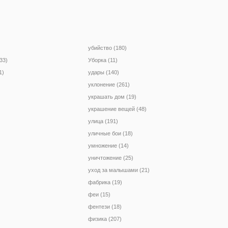
убийство (180)
33)
Уборка (11)
1)
удары (140)
уклонение (261)
украшать дом (19)
украшение вещей (48)
улица (191)
уличные бои (18)
умножение (14)
уничтожение (25)
уход за малышами (21)
фабрика (19)
феи (15)
фентези (18)
физика (207)