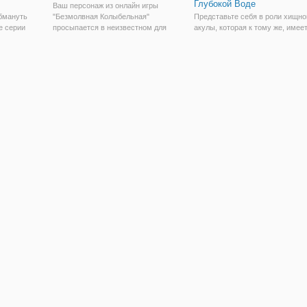
Глубокой Воде
Ваш персонаж из онлайн игры
бмануть
"Безмолвная Колыбельная"
Представьте себя в роли хищно
е серии
просыпается в неизвестном для
акулы, которая к тому же, имее
 могут
себя месте и не помнит абсолютно
навыки и подготовку настоящег
не при
ничего. Что это за место? Кто
бойца. Такое возможно только в
ловкости.
привел его сюда? И как найти
интернет пространстве, в
треть, на
отсюда выход? На эти и другие
частности, в игре "Оружие
рые,
вопросы ему
Террора: Акула в Глубокой Воде
Здесь вы