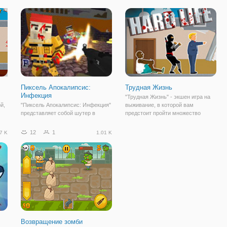
препятствий. Сохранить как можно
кадров и ракурсов, и смотреть
о и
больше своего тела - части и
ваши пули рикошетят от стены к
добраться до
стене, изящно
Пиксель Апокалипсис:
Трудная Жизнь
Инфекция
"Трудная Жизнь" - экшен игра на
й,
"Пиксель Апокалипсис: Инфекция"
выживание, в которой вам
представляет собой шутер в
предстоит пройти множество
пиксельном стиле и в
испытаний. Суть игры
многопользовательском режиме.
заключается в том, что под вашим
12
1
7 K
1.01 K
Вы можете присоединиться либо к
управлением будут разные
ые
созданной группе игроков или
персонажи, которым нужно помочь
создать новую, свою. Здесь
пройти до финиша,
играют пользователи с
Возвращение зомби