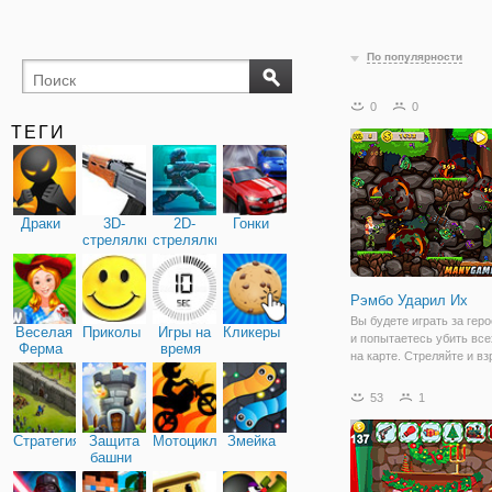
По популярности
0
0
ТЕГИ
Драки
3D-
2D-
Гонки
стрелялки
стрелялки
Рэмбо Ударил Их
Вы будете играть за гер
Веселая
Приколы
Игры на
Кликеры
и попытаетесь убить все
Ферма
время
на карте. Стреляйте и в
всех зомби! Монстр всег
способ победить вас, вы
53
1
попытаться спасти мир.
Наслаждайтесь игрой в э
Стратегия
Защита
Мотоциклы
Змейка
здесь
башни