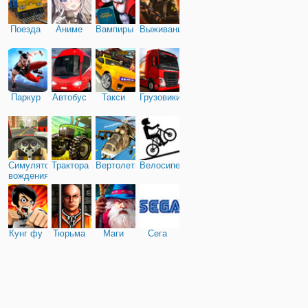
Поезда
Аниме
Вампиры
Выживание
Паркур
Автобус
Такси
Грузовики
Симулятор
Трактора
Вертолеты
Велосипед
вождения
Кунг фу
Тюрьма
Маги
Сега