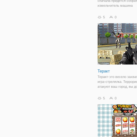
сначала придется собра
измельчитель машина
правильным образом. Р
разных штук ну, если вы
5
0
создать аутентичный
непобедимого воина. За
можете положить его на
Теракт
Теракт-это весело захв
игра-стрелялка. Террори
атакуют ваш город, вы 
найти и убить террорист
спасти свой город. Избе
5
0
нападения от террористо
вас и убить их, прежде 
потеряете