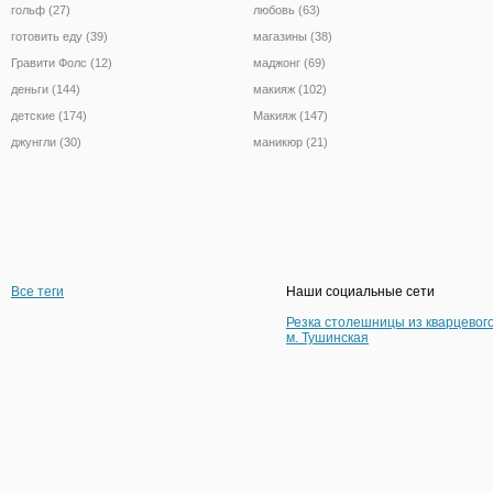
гольф (27)
любовь (63)
готовить еду (39)
магазины (38)
Гравити Фолс (12)
маджонг (69)
деньги (144)
макияж (102)
детские (174)
Макияж (147)
джунгли (30)
маникюр (21)
Все теги
Наши социальные сети
Резка столешницы из кварцевог
м. Тушинская