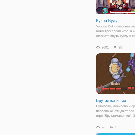
Кукла Вуду
Voodoo Doll - классная в
антистрессовая игра, в 
сможете пнуть куклу и с
побольше монет для ору
магазина. Вы можете ку
2001
95
множество оружия, чтоб
использовать его против
марионетки. Играйте
Бруталмания.ио
Рубилово, мочилово и б
персонажи, ожидают вас
игре "Бруталмания.ио". 
игра онлайн, в которой в
сражаться за выживание
26
1
других игроков. Вас ожи
серьезная битва за выжи