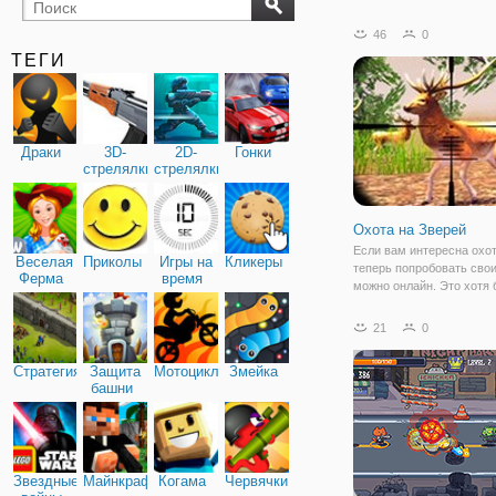
бильярд
карты
46
0
ТЕГИ
Драки
3D-
2D-
Гонки
стрелялки
стрелялки
Охота на Зверей
Если вам интересна охот
Веселая
Приколы
Игры на
Кликеры
теперь попробовать сво
Ферма
время
можно онлайн. Это хотя 
наносит вреда никому из
окружающих. Одной из
21
0
альтернатив станет фле
Охота на Зверей. По св
Стратегия
Защита
Мотоциклы
Змейка
жанру, это симулятор, в
башни
Звездные
Майнкрафт
Когама
Червячки