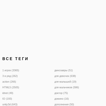
ВСЕ ТЕГИ
1 игрок (3365)
динозавры (51)
3 в ряд (262)
для девочек (638)
action (266)
для малышей (19)
HTML5 (2505)
для мальчиков (586)
idnet (49)
доктор (75)
IO (193)
домино (16)
unity3d (643)
дополнения (50)