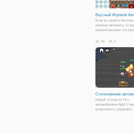
Вкусный Игровой Ав
Если вы любите бесплат
игровые автоматы, то в
игровой автомат-это игра
Красивый классический 
стиль игры приходит с в
43
2
едой и большими выигр
Столкновение автом
Новый. io игра на Y8 с
автомобилями fight! У ва
возможность управлять
несколькими видами
транспортных средств, 
танк, суперкар и грузови
можете испытать режим
Trial и Assault, чтобы игр