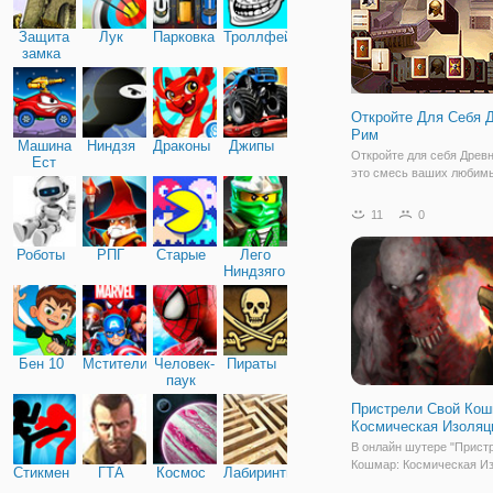
Защита
Лук
Парковка
Троллфейс
замка
Откройте Для Себя 
Рим
Машина
Ниндзя
Драконы
Джипы
Откройте для себя Древ
Ест
это смесь ваших любимы
Машину
головоломок с древней 
темой. Древний Рим был
11
0
самых интересных пери
времени. Там были глад
Роботы
РПГ
Старые
Лего
общественные бани, имп
Ниндзяго
храмы и
Бен 10
Мстители
Человек-
Пираты
паук
Пристрели Свой Кош
Космическая Изоляц
В онлайн шутере "Прист
Кошмар: Космическая Из
Стикмен
ГТА
Космос
Лабиринты
вы окажетесь на неизве