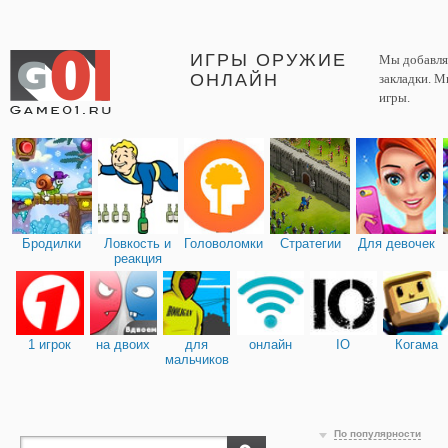
ИГРЫ ОРУЖИЕ
Мы добавляе
ОНЛАЙН
закладки. М
игры.
Бродилки
Ловкость и
Головоломки
Стратегии
Для девочек
реакция
1 игрок
на двоих
для
онлайн
IO
Когама
мальчиков
По популярности