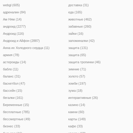
webgl (605)
доставка (31)
адреналин (84)
еда (165)
Ам Ням (14)
животные (462)
андроид (2277)
забавные (260)
Андроид (116)
зайки (16)
Андроид и Айфон (2887)
запоминалки (42)
Анна их Холодного сердца (11)
защита (131)
армия (78)
защита (65)
астероиды (14)
защита тропинки (46)
бабло (11)
зимние (71)
баланс (31)
золото (57)
баскетбол (47)
зомби (197)
бассейн (15)
зума (18)
бегалки (161)
интерактивные (26)
Беременные (15)
казино (14)
бесплатные (785)
камни (60)
бессмертные (49)
карты (149)
бизнес (33)
кафе (33)