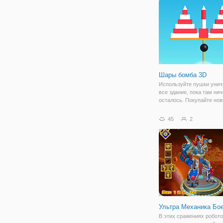
Шары бомба 3D
Используйте пушки унич
все здание, пока там нич
осталось. Покупайте но
и уничтожить все блоки.
45
2
Ультра Механика Бо
В этих сражениях робот