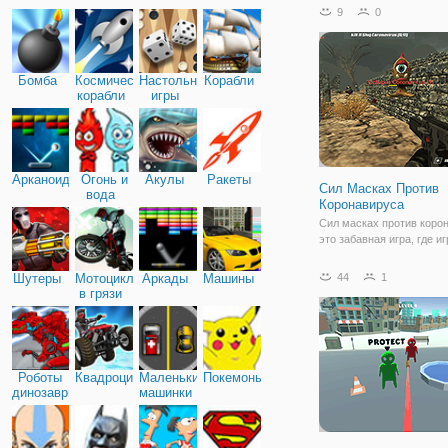
планете, в неком косми
9
0
корабле. Вы просыпаете
космическом корабле, з
одной из отсеков. В ваш
находится
Бомба
Космические
Настольные
Корабли
корабли
игры
Арканоид
Огонь и
Акулы
Ракеты
Сил Масках Против
вода
Коронавируса
Сил масках против коро
это забавная игра, где иг
должен убить вирус мута
игре есть 4 режима игры:
Шутеры
Мотоциклы
Аркады
Машины
44
1
убить ночью, находить 
в грязи
и выживания.
Роботы
Квадроциклы
Маленькие
Покемоны
динозавры
машинки