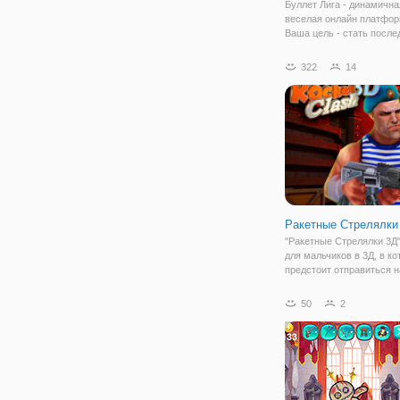
Буллет Лига - динамична
веселая онлайн платфор
Ваша цель - стать посл
выжившим человеком. З
будете играть за свинку,
322
14
представлен в виде брут
персонажа, с оружием в 
Ему
Ракетные Стрелялки
"Ракетные Стрелялки 3Д"
для мальчиков в 3Д, в к
предстоит отправиться н
выполнение миссии по з
Действия разворачивают
50
2
некой базе, где вашим
персонажем будет спецн
Кроме него, здесь