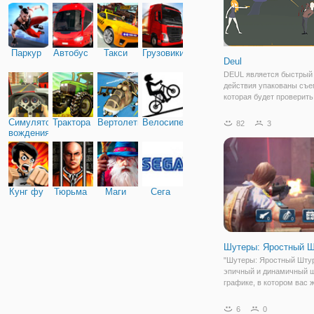
Паркур
Автобус
Такси
Грузовики
Deul
DEUL является быстрый
действия упакованы съе
которая будет проверить
рефлексы, точность и ср
Попробуйте - нарисуйте
Симулятор
Трактора
Вертолеты
Велосипед
82
3
противников, как вы
вождения
сталкиваетесь по всему
дуэли свой путь через Ки
Кунг фу
Тюрьма
Маги
Сега
Шутеры: Яростный 
"Шутеры: Яростный Штур
эпичный и динамичный ш
графике, в котором вас 
масса впечатлений. Игра
военных и простых стрел
6
0