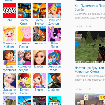
войны
Кот Пулеметчик Про
Зомби
Смертельное биохимиче
загрязнение заразил кош
Лего
Лего
Лего
Принцессы
и большинство граждан 
Сити
Нексо
Диснея
становятся зомби-кошек 
14
0
Найтс
зомби вторглись в город.
чтобы защитить Город ко
ученые называют коман
агентов,
Малышка
Свинка
Зверополис
Литл
Хейзел
Пеппа
Пони
Дружба
Даша
Холодное
Барби
Эквестрия
Настоящие Джунгли
путешественница
сердце
герлз
Животных Охота
Настоящие джунгли охот
животных-это бесплатно
удовольствие, когда оди
профессиональный охотн
11
0
Эльза из
Кухня
Винкс
Снайпер
как непрофессионально 
Холодного
Сары
подвергать свою жизнь в
сердца
убить энергичных сущес
идеальное поле для