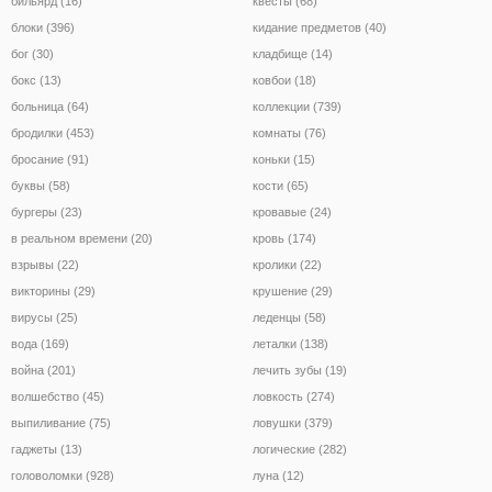
бильярд (16)
квесты (68)
блоки (396)
кидание предметов (40)
бог (30)
кладбище (14)
бокс (13)
ковбои (18)
больница (64)
коллекции (739)
бродилки (453)
комнаты (76)
бросание (91)
коньки (15)
буквы (58)
кости (65)
бургеры (23)
кровавые (24)
в реальном времени (20)
кровь (174)
взрывы (22)
кролики (22)
викторины (29)
крушение (29)
вирусы (25)
леденцы (58)
вода (169)
леталки (138)
война (201)
лечить зубы (19)
волшебство (45)
ловкость (274)
выпиливание (75)
ловушки (379)
гаджеты (13)
логические (282)
головоломки (928)
луна (12)