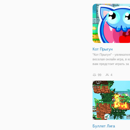
которые будут сражатьс
только с террористичес
группировками, но и
Кот Прыгун
"Кот Прыгун" - увлекател
веселая онлайн игра, в к
вам предстоит играть за
очаровательного и пухло
Он, как и положено, люб
99
4
в данной игре ему повезл
за ними не нужно лезть в
Буллет Лига