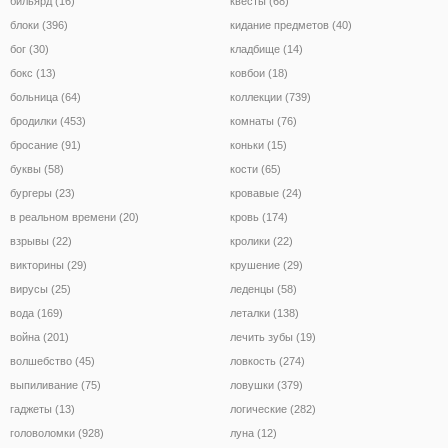
бильярд (16)
квесты (68)
блоки (396)
кидание предметов (40)
бог (30)
кладбище (14)
бокс (13)
ковбои (18)
больница (64)
коллекции (739)
бродилки (453)
комнаты (76)
бросание (91)
коньки (15)
буквы (58)
кости (65)
бургеры (23)
кровавые (24)
в реальном времени (20)
кровь (174)
взрывы (22)
кролики (22)
викторины (29)
крушение (29)
вирусы (25)
леденцы (58)
вода (169)
леталки (138)
война (201)
лечить зубы (19)
волшебство (45)
ловкость (274)
выпиливание (75)
ловушки (379)
гаджеты (13)
логические (282)
головоломки (928)
луна (12)