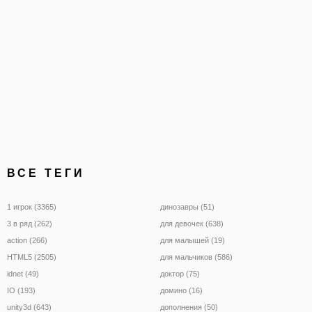
ВСЕ ТЕГИ
1 игрок (3365)
динозавры (51)
3 в ряд (262)
для девочек (638)
action (266)
для малышей (19)
HTML5 (2505)
для мальчиков (586)
idnet (49)
доктор (75)
IO (193)
домино (16)
unity3d (643)
дополнения (50)