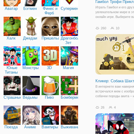
Гамбол Трофи Прик
Играть Гамбол и его дру
Аватар
Бэтмен
Финес и
Супермен
увлекательном мире в э
Ферб
онлайн игре. Выберите 
любимый персонаж мул
от Cartoon Network и бро
260
10
кости в игре. Играть в м
интересных мини-игр и 
Халк
Джедаи
Пришельцы
Драгонболл
трофей вызов.
Зет
Юные
Монстры
3D
Магия
Титаны
Кликер: Собака Шахт
В интернете вам наверн
встречался мем с изобр
собачки породы акита – 
Страшные
Ведьмы
Пиво
Бомбермен
собачки с густой шерсть
добрым взглядом. В ново
26
4
"Кликер: Собака Шахтёр 
будет основным персона
представляет
Поезда
Аниме
Вампиры
Выживание