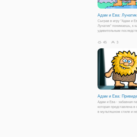
Адам и Ева: Лунатик
Сыграв в игру "Адам и Е
Лунатик" понимаешь, к к
удивительным последст
может привести лунатиз
продолжении серии
45
3
приключенческих игр пр
людей на Земле - Адама
окажемся в самых разны
Адам и Ева: Привид
Адам и Ева - забавная п
которая представлена в 
в мультяшном стиле и н
виде, отчего герои выгл
интереснее. Между ними
происходят размолвки и
недопонимания, но кажд
любовь