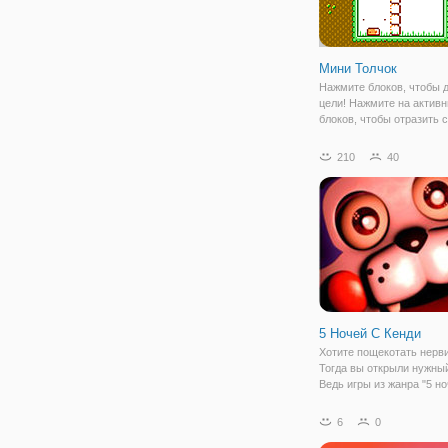
Мини Толчок
Нажмите блоков, чтобы 
цели! Нажмите на актив
блоков, чтобы отразить 
всех блоков. Собирать м
интересный лабиринт пл
210
40
где есть много препятст
ловушек. Помощь наш м
мини чтобы
5 Ночей С Кенди
Хотите пощекотать нерв
Тогда вы открыли нужный
Ведь игры из жанра "5 но
Фредди" наполнены мрач
страхами и постоянным
6
0
ощущением, что вот сей
произойдет что-то ужасн