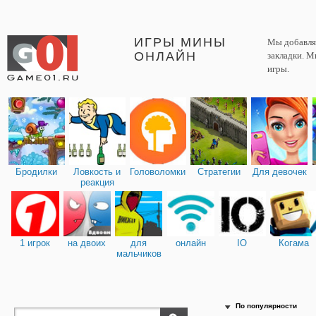
ИГРЫ МИНЫ
Мы добавляе
ОНЛАЙН
закладки. М
игры.
Бродилки
Ловкость и
Головоломки
Стратегии
Для девочек
реакция
1 игрок
на двоих
для
онлайн
IO
Когама
мальчиков
По популярности