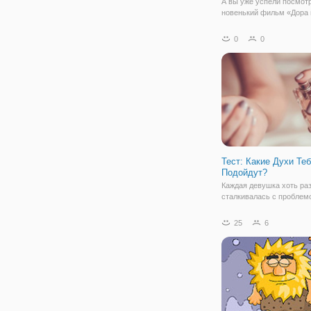
А вы уже успели посмот
новенький фильм «Дора 
Затерянный Город»? По 
фильма, родители Доры 
0
0
исчезают. Не теряя и ми
Дора вместе со своими 
отправляться на поиски 
близких. Доры Путь
Тест: Какие Духи Те
Подойдут?
Каждая девушка хоть раз
сталкивалась с проблемо
духи ей подходят больше
Сегодня мы немного по
25
6
решить этот вопрос. А п
нам в этом мини тест, в
собраны определенные в