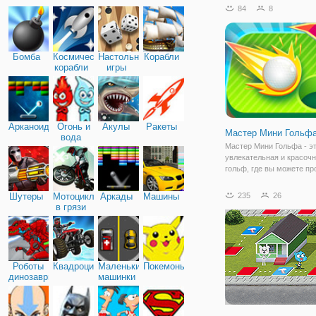
повеселиться и сыграть
84
8
самыми знаменитыми
мультяшками. Впереди в
пятьдесят мини игр, где
Бомба
Космические
Настольные
Корабли
корабли
игры
Арканоид
Огонь и
Акулы
Ракеты
Мастер Мини Гольф
вода
Мастер Мини Гольфа - э
увлекательная и красочн
гольф, где вы можете пр
себя лучшим гольфистом
ваших руках находится 
Шутеры
Мотоциклы
Аркады
Машины
235
26
мяч, который нужно дове
в грязи
лунки. Лунок здесь дово
много, поэтому это
Роботы
Квадроциклы
Маленькие
Покемоны
динозавры
машинки