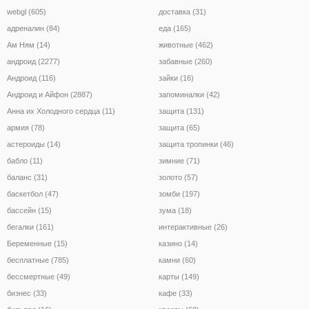
webgl (605)
доставка (31)
адреналин (84)
еда (165)
Ам Ням (14)
животные (462)
андроид (2277)
забавные (260)
Андроид (116)
зайки (16)
Андроид и Айфон (2887)
запоминалки (42)
Анна их Холодного сердца (11)
защита (131)
армия (78)
защита (65)
астероиды (14)
защита тропинки (46)
бабло (11)
зимние (71)
баланс (31)
золото (57)
баскетбол (47)
зомби (197)
бассейн (15)
зума (18)
бегалки (161)
интерактивные (26)
Беременные (15)
казино (14)
бесплатные (785)
камни (60)
бессмертные (49)
карты (149)
бизнес (33)
кафе (33)