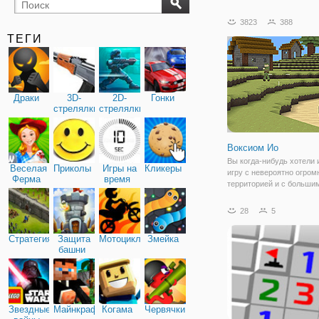
бильярд
карты
3823
388
ТЕГИ
Драки
3D-
2D-
Гонки
стрелялки
стрелялки
Воксиом Ио
Вы когда-нибудь хотели 
Веселая
Приколы
Игры на
Кликеры
игру с невероятно огром
Ферма
время
территорией и с больши
количеством онлайн-игр
вокруг? Ну, тогда Voxiom 
28
5
что вам нужно. Просто в
поле боя и переключайт
Стратегия
Защита
Мотоциклы
Змейка
башни
Звездные
Майнкрафт
Когама
Червячки