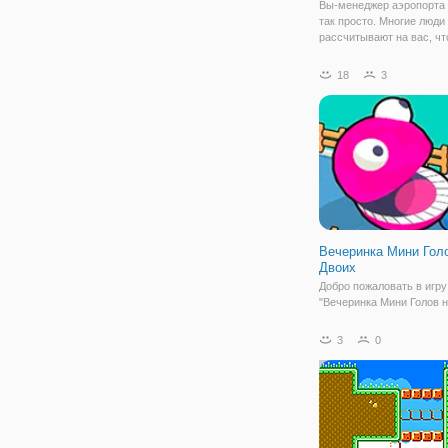
Вы-менеджер аэропорта 
так просто. Многие люди
рассчитывают на вас, ч
сделать вещи правильно
Выбрать из набора мини-
18
3
любимый и начать играть
Особенности: • несколько
уровней.
Вечеринка Мини Гол
Двоих
Добро пожаловать в игру
"Вечеринка Мини Голов н
Здесь нет места скуке и
Только радость, смех и
3
0
безудержное веселье! В
присоединиться к забав
головами и от души пове
крутой