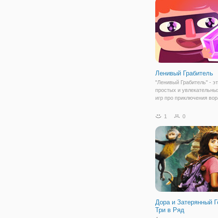
игрой из данного
Ленивый Грабитель
"Ленивый Грабитель" - э
простых и увлекательны
игр про приключения вор
который всегда ищет лег
даже в вопросах ограбле
1
0
данной игре вы будете п
ему совершать кражу
драгоценных камней.
Дора и Затерянный Г
Три в Ряд