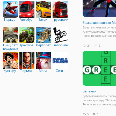
Паркур
Автобус
Такси
Грузовики
Замаскированные М
Вместе с новыми супер 
из мультфильма "Человек
Через Вселенные" вас ж
удивительные приключен
Сегодня вам посчастлив
Симулятор
Трактора
Вертолеты
Велосипед
24
2
побывать в роли супе ге
вождения
спасти мир. В игре "Чело
Паук:
Кунг фу
Тюрьма
Маги
Сега
Зелёный
Добро пожаловать в нов
логическую игру "Зелёны
Теперь вы сможете погр
увлекательный мир одног
очередной игре из попул
5
1