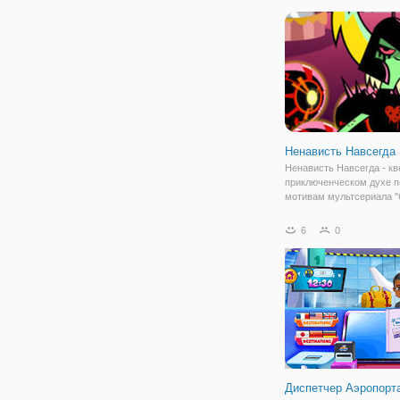
серии головоломок. Кор
сегодняшней игры будет
цвет. Вам
Ненависть Навсегда
Ненависть Навсегда - кв
приключенческом духе п
мотивам мультсериала 
Приветом По Планетам".
веселой и качественно
6
0
разработанной по график
вас ждут веселые мини-
каждым уровнем их сло
Диспетчер Аэропорт