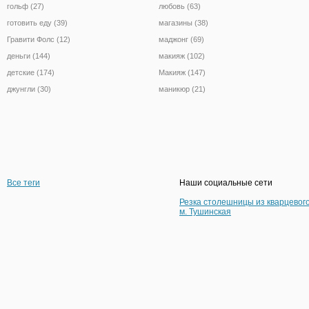
гольф (27)
любовь (63)
готовить еду (39)
магазины (38)
Гравити Фолс (12)
маджонг (69)
деньги (144)
макияж (102)
детские (174)
Макияж (147)
джунгли (30)
маникюр (21)
Все теги
Наши социальные сети
Резка столешницы из кварцевог
м. Тушинская