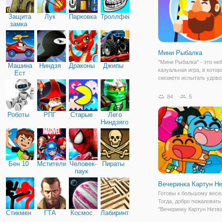
Защита
Лук
Парковка
Троллфейс
замка
Мини Рыбалка
"Мини Рыбалка" - это н
Машина
Ниндзя
Драконы
Джипы
казуальная игра, в котор
Ест
сможете испытать удово
Машину
от виртуальной рыбалки 
живописном лесном озер
84
5
увлекательная игра нес
придется по нраву, как 
Роботы
РПГ
Старые
Лего
рыбной
Ниндзяго
Бен 10
Мстители
Человек-
Пираты
паук
Вечеринка Картун Н
Готовы к большому вес
Тогда, добро пожаловать
"Вечеринку Картун Нетво
Стикмен
ГТА
Космос
Лабиринты
Здесь вы сможете от ду