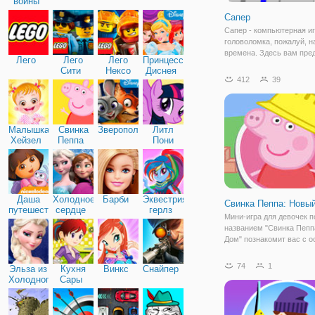
войны
Сапер
Сапер - компьютерная иг
головоломка, пожалуй, н
времена. Здесь вам пре
Лего
Лего
Лего
Принцессы
разминировать минное п
Сити
Нексо
Диснея
проставляя на них флаж
412
39
Найтс
используя смекалку. Сут
заключается в следующ
Нажмите ЛКМ (левую кн
Малышка
Свинка
Зверополис
Литл
Хейзел
Пеппа
Пони
Дружба
Даша
Холодное
Барби
Эквестрия
Свинка Пеппа: Новы
путешественница
сердце
герлз
Мини-игра для девочек п
названием "Свинка Пепп
Дом" познакомит вас с 
строительства дома. Ис
начинается с того, что с
74
1
Эльза из
Кухня
Винкс
Снайпер
которая состоит из Папы
Холодного
Сары
Мамы Свиньи, Пеппы и б
сердца
Джорджа,