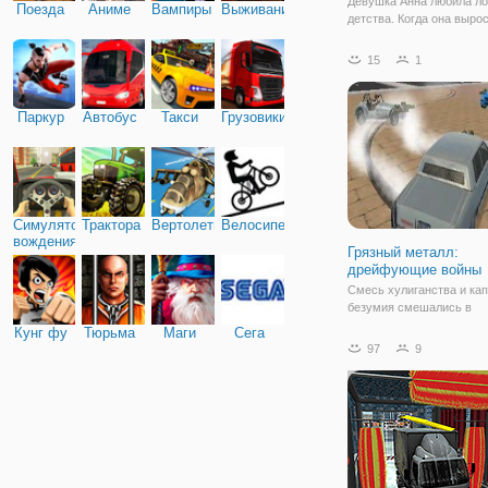
Девушка Анна любила л
Поезда
Аниме
Вампиры
Выживание
детства. Когда она вырос
увлекается конным спор
имеет красивую лошадь 
15
1
принимать участие в гон
сегодня в больших скачк
будет проходить на спе
Паркур
Автобус
Такси
Грузовики
улица в
Симулятор
Трактора
Вертолеты
Велосипед
вождения
Грязный металл:
дрейфующие войны
Смесь хулиганства и ка
безумия смешались в
постапокалиптический и
Кунг фу
Тюрьма
Маги
Сега
“Грязный металл: дрей
97
9
войны”. Антураж напоми
недалекое будущее, в к
произошла глобальная к
и люди стали