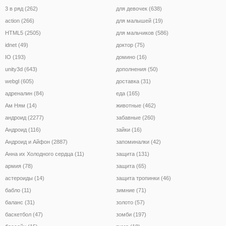
3 в ряд (262)
для девочек (638)
action (266)
для малышей (19)
HTML5 (2505)
для мальчиков (586)
idnet (49)
доктор (75)
IO (193)
домино (16)
unity3d (643)
дополнения (50)
webgl (605)
доставка (31)
адреналин (84)
еда (165)
Ам Ням (14)
животные (462)
андроид (2277)
забавные (260)
Андроид (116)
зайки (16)
Андроид и Айфон (2887)
запоминалки (42)
Анна их Холодного сердца (11)
защита (131)
армия (78)
защита (65)
астероиды (14)
защита тропинки (46)
бабло (11)
зимние (71)
баланс (31)
золото (57)
баскетбол (47)
зомби (197)