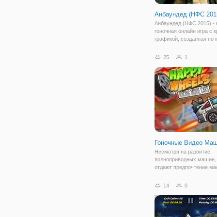
Анбаундед (НФС 201
Анбаундед (НФС 2015) -
гоночная онлайн игра с к
графикой, созданная по
известной игры Нид Фор
2015 года. Игра предста
25
1
собой многопользовател
гонку с открытым миром
Гоночные Видео Ма
Несмотря на развитие
полноприводных машин,
отдают предпочтение м
внедорожникам. В основ
выбор делают гонщики, 
14
0
предпочитают преодолев
бездорожье. Есть опред
таким гонщикам, под