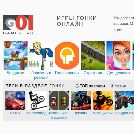
ИГРЫ ГОНКИ
Мы добавляе
ОНЛАЙН
закладки. М
игры.
Бродилки
Ловкость и
Головоломки
Стратегии
Для девочек
реакция
ТЕГИ В РАЗДЕЛЕ ГОНКИ
ТОП по годам
Новые
гонки
велосипед
маленькие
джипы
мотоциклы
квадроцик
машинки