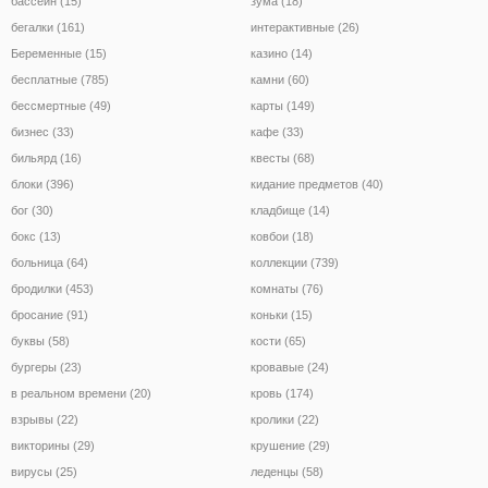
бассейн (15)
зума (18)
бегалки (161)
интерактивные (26)
Беременные (15)
казино (14)
бесплатные (785)
камни (60)
бессмертные (49)
карты (149)
бизнес (33)
кафе (33)
бильярд (16)
квесты (68)
блоки (396)
кидание предметов (40)
бог (30)
кладбище (14)
бокс (13)
ковбои (18)
больница (64)
коллекции (739)
бродилки (453)
комнаты (76)
бросание (91)
коньки (15)
буквы (58)
кости (65)
бургеры (23)
кровавые (24)
в реальном времени (20)
кровь (174)
взрывы (22)
кролики (22)
викторины (29)
крушение (29)
вирусы (25)
леденцы (58)