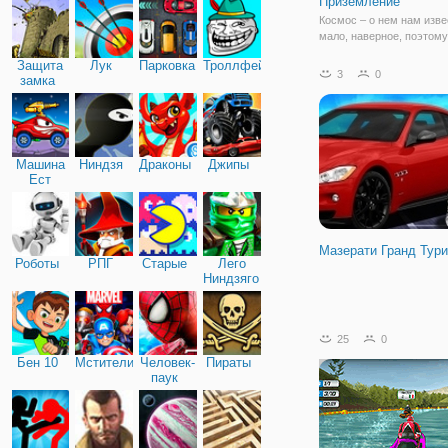
Приземление
Космос – о нем нам изве
мало, наверное, поэтому
так часто проявляют инт
Защита
Лук
Парковка
Троллфейс
кинематографе, а теперь
3
0
замка
игровом мире. Предлага
вашему вниманию игру К
построенных по сюжету 
войн. Вы
Машина
Ниндзя
Драконы
Джипы
Ест
Машину
Мазерати Гранд Тур
Роботы
РПГ
Старые
Лего
Ниндзяго
25
0
Бен 10
Мстители
Человек-
Пираты
паук