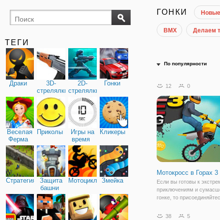
ГОНКИ
Новы
BMX
Делаем 
ТЕГИ
По популярности
Драки
3D-
2D-
Гонки
12
0
стрелялки
стрелялки
Веселая
Приколы
Игры на
Кликеры
Ферма
время
Мотокросс в Горах 3
Стратегия
Защита
Мотоциклы
Змейка
Если вы готовы к экстр
башни
приключениям и сумас
гонке, то присоединяйтес
онлайн игру "Мотокросс в
Здесь вы поднимитесь н
38
5