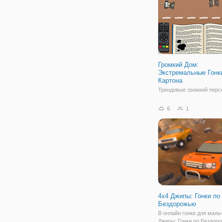
Громкий Дом:
Экстремальные Гонк
Картона
Трендовые громкий перс
готовы с автомобилями.
Выезжайте на трассу и д
6
1
все, чтобы быть первым
добраться до финиша по
трех кругов. Перейти на
полицейских, чтобы пол
дополнительную скорост
4х4 Джипы: Гонки по
Бездорожью
В онлайн гонке для маль
Джипы: Гонки по Бездор