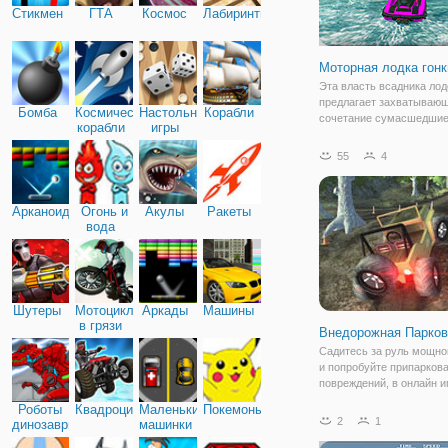
Стикмен
ГТА
Космос
Лабиринты
Моторная лодка гонк
Эта власть всадника лод
предлагает захватываю
Бомба
Космические
Настольные
Корабли
сочетание сумасшедшие
корабли
игры
интенсивной вызов. Не т
будете иметь, чтобы быт
55
4
водителем водных мотоц
вам придется ездить по к
потрясающих уровней
Арканоид
Огонь и
Акулы
Ракеты
вода
Шутеры
Мотоциклы
Аркады
Машины
в грязи
Внедорожная Парков
Садитесь за руль мощно
и попробуйте припаркова
повреждений, в онлайн и
"Внедорожная Парковка"
Роботы
Квадроциклы
Маленькие
Покемоны
вместо скучных городск
2
1
динозавры
машинки
здесь вы окажетесь в
пересеченной местности