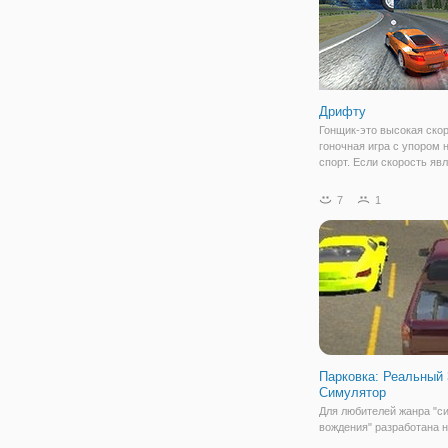
Дрифту
Гонщик-это высокая ско
гоночная игра с упором 
спорт. Если скорость яв
одним из ваших горячих 
вы играть в эту игру и q
7
1
дрейфа и quot;. Эта игра
возможность сделать ст
Парковка: Реальный
Симулятор
Для любителей жанра "с
вождения" разработана н
"Парковка: Реальный 3Д