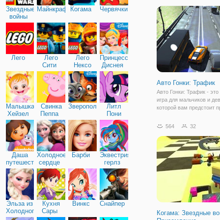
высоту, точнее, в горы, г
Звездные
Майнкрафт
Когама
Червячки
проходить эта безумная 
войны
Лего
Лего
Лего
Принцессы
Сити
Нексо
Диснея
Найтс
Авто Гонки: Трафик
Авто Гонки: Трафик - это
игра для мальчиков и дев
Малышка
Свинка
Зверополис
Литл
которой вам предстоит п
Хейзел
Пеппа
Пони
увлекательную гонку. П
Дружба
управлением находится
564
32
автомобиль, которому п
проехать нелегкий путь.
его пути
Даша
Холодное
Барби
Эквестрия
путешественница
сердце
герлз
Эльза из
Кухня
Винкс
Снайпер
Холодного
Сары
Когама: Звездные во
сердца