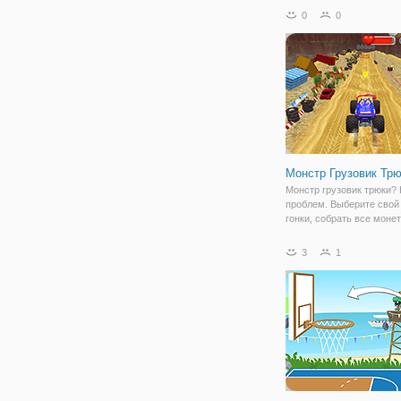
Симулятор". Здесь вы у
0
0
крутыми автомобилями, 
нужно припарковать в
парковочное место. Для
прохождения у вас есть
Монстр Грузовик Тр
Монстр грузовик трюки?
проблем. Выберите свой 
гонки, собрать все моне
доказать свои навыки во
3
1