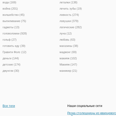
вода (169)
леталки (138)
война (201)
лечить зубы (19)
волшебство (45)
ловкость (274)
выпиливание (75)
ловушки (379)
гаджеты (13)
логические (282)
головоломки (928)
луна (12)
гольф (27)
любовь (63)
готовить еду (39)
магазины (38)
Гравити Фолс (12)
маджонг (69)
деньги (144)
макияж (102)
детские (174)
Макияж (147)
джунгли (30)
маникюр (21)
Все теги
Наши социальные сети
Резка столешницы из кварцевог