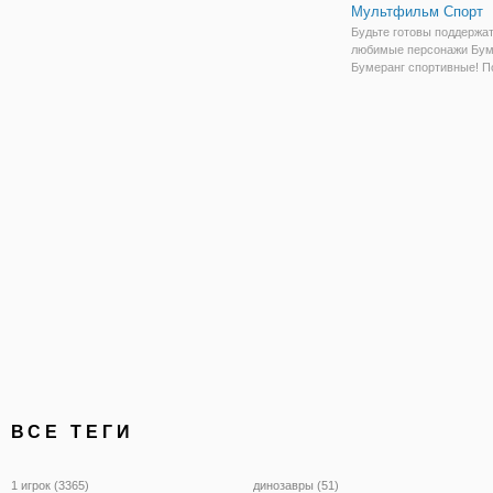
Мультфильм Спорт
Будьте готовы поддержа
любимые персонажи Бум
Бумеранг спортивные! П
баги, таз, Шегги, Скуби,
авиация, приключения, т
Джерри соревнуются в т
захватывающих игровых
- корзина зорб,
ВСЕ ТЕГИ
1 игрок (3365)
динозавры (51)