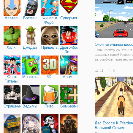
окружении деревьев и го
Аватар
Бэтмен
Финес и
Супермен
Ферб
Окончательный шосс
Халк
Джедаи
Пришельцы
Драгонболл
Final Freeway 2R-это 2-я
Зет
аркадных гонок! Ускорьт
автомобиль через неско
захватывающих этапов.
персонажа и выберите св
11
0
когда вы едете! Впечат
Юные
Монстры
3D
Магия
чувство скорости,
Титаны
запоминающиеся мелод
Страшные
Ведьмы
Пиво
Бомбермен
Дас Гроссе К Pferder
Большой Скачек