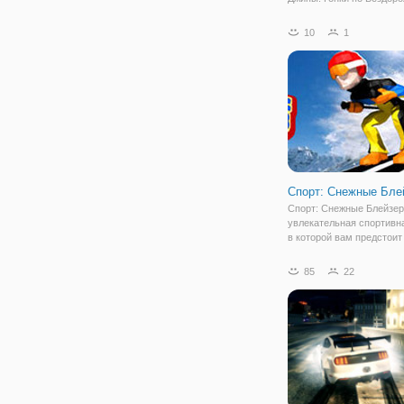
будете тем смельчаком,
хочет прокачать свои на
10
1
вождения и просто обож
опасную езду. Это не хи
игра, а довольно просто
Спорт: Снежные Бле
Спорт: Снежные Блейзер
увлекательная спортивна
в которой вам предстоит
за спортсмена и преодол
ним многочисленные пре
85
22
Итак, вы оказываетесь н
снежном склоне, где упр