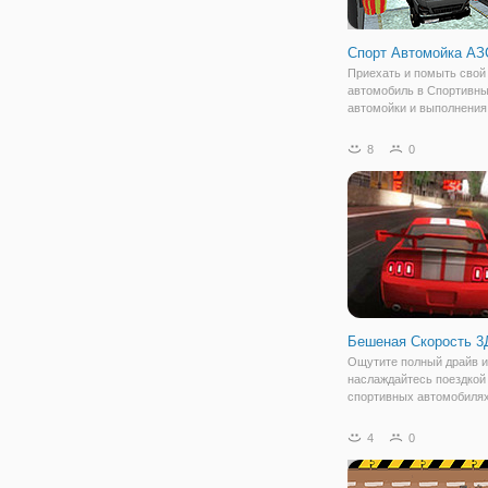
Спорт Автомойка АЗ
Приехать и помыть свой
автомобиль в Спортивн
автомойки и выполнения
требований на каждом ур
Особенности: • нескольк
8
0
• хорошая
Бешеная Скорость 3
Ощутите полный драйв и
наслаждайтесь поездкой
спортивных автомобилях
онлайн игре "Бешеная С
3Д". Это флеш гонка для
4
0
мальчиков, в которой ва
предстоит принять участ
соревновании. Игра разр