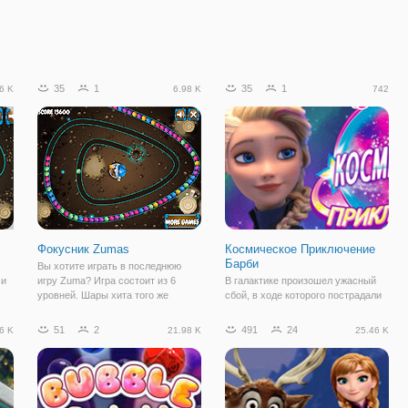
35
1
35
1
6 K
6.98 K
742
Фокусник Zumas
Космическое Приключение
Барби
Вы хотите играть в последнюю
 и
игру Zuma? Игра состоит из 6
В галактике произошел ужасный
уровней. Шары хита того же
сбой, в ходе которого пострадали
самого цвета и зарабатывают
звезды. Теперь Барби и ее
очки. По крайней мере 3 должны
команда отправляются на
51
2
491
24
6 K
21.98 K
25.46 K
быть тем же самым цветом.
просторы космоса, чтобы
 и
Больше того же самого цвета в
обезвредить угрозу. Итак, в этом
одном выстреле,
увлекательном приключении не
обойтись без помощи