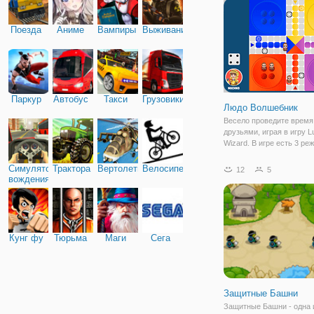
превращаться в разных 
Поезда
Аниме
Вампиры
Выживание
Паркур
Автобус
Такси
Грузовики
Людо Волшебник
Весело проведите время
друзьями, играя в игру L
Wizard. В игре есть 3 ре
Играйте в эту настольну
против бота, против ком
Симулятор
Трактора
Вертолеты
Велосипед
12
5
Или онлайн со случайно
вождения
подобранными людьми, а
друзьями, как игра
Кунг фу
Тюрьма
Маги
Сега
Защитные Башни
Защитные Башни - одна 