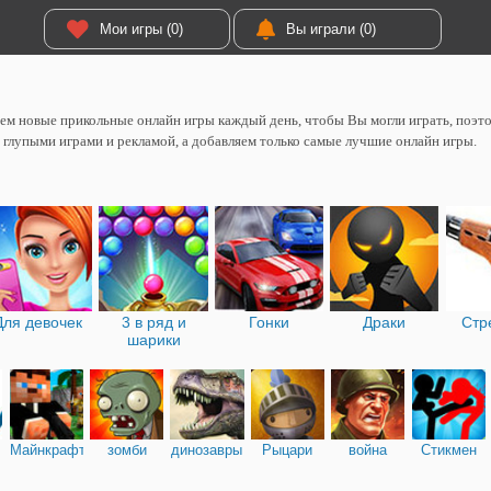
Мои игры (0)
Вы играли (0)
м новые прикольные онлайн игры каждый день, чтобы Вы могли играть, поэтом
 глупыми играми и рекламой, а добавляем только самые лучшие онлайн игры.
Для девочек
3 в ряд и
Гонки
Драки
Стр
шарики
Майнкрафт
зомби
динозавры
Рыцари
война
Стикмен