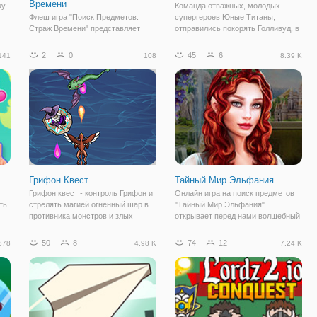
Времени
ку
Команда отважных, молодых
Флеш игра "Поиск Предметов:
супергероев Юные Титаны,
Страж Времени" представляет
отправились покорять Голливуд, в
 и
собой жанр поиск предметов, а
онлайн игре "Юные Титаны: 3, 2, 1
йте
значит, приготовьтесь прокачивать
Мотор!". Но погоня за славой
2
0
45
6
141
108
8.39 K
на
внимательность и
привела их к злодею по имени
наблюдательность. Здесь вы
Детстроук, который превратил
поможете очаровательным
всех жителей в
хранительницам времени
исправить
Грифон Квест
Тайный Мир Эльфания
Грифон квест - контроль Грифон и
Онлайн игра на поиск предметов
ть
стрелять магией огненный шар в
"Тайный Мир Эльфания"
противника монстров и злых
открывает перед нами волшебный
а
волшебников.
мир фей. Феи попали в беду, и им
и
требуется отыскать определенные
50
8
74
12
878
4.98 K
7.24 K
предметы, которые помогут им
справиться с темной силой,
обрушившейся на