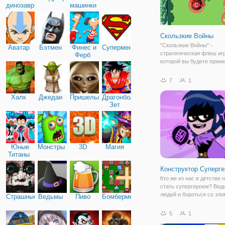
динозавры
машинки
Скользкие Войны
"Скользкие Войны" -
Аватар
Бэтмен
Финес и
Супермен
стратегическая флеш игр
Ферб
которой вы будете прин
участие в необычном ср
необычно оно тем, что 
7
1
на поле будут скользить,
перемещаться привычн
Халк
Джедаи
Пришельцы
Драгонболл
способом. Перед начал
Зет
Юные
Монстры
3D
Магия
Титаны
Конструктор Суперге
Кто же из нас в детстве 
стать супергероем? Вед
людей и бороться со зло
Страшные
Ведьмы
Пиво
Бомбермен
круто! После просмотра 
серии "Юные Титаны, Впе
5
1
то хотел стать Бистбоем