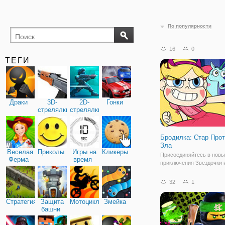
По популярности
16
0
ТЕГИ
Драки
3D-
2D-
Гонки
стрелялки
стрелялки
Бродилка: Стар Про
Зла
Веселая
Приколы
Игры на
Кликеры
Присоединяйтесь в нов
Ферма
время
приключения Звездочки и
бесплатной игре "Бродил
Против Сил Зла". Здесь 
32
1
забрели в опасный замок
подземелье которого об
Стратегия
Защита
Мотоциклы
Змейка
различные монстры и пр
башни
создания. Вам нужно