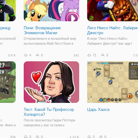
нджицу
Пони: Возвращение
Лего Нексо Найтс: Лабири
Элементов Магии
Джестро
 вселенной
Отправляемся в волшебный мир
В игре "Лего Нексо Найтс:
ет
мультсериала Май Литл Пони в
Лабиринт Джестро" вас ждут
оя,
онлайн игре "Пони: Возвращение
великие приключения вместе с
ет из
Элементов Магии". Это простая
легендарными рыцарями. Злой
4
0
71
5
3.6 K
241
7.0
 любым
игра в жанре бродилки, в которой
шут по имени Джестро был
й бой
вы встретите всех главных героев
околдован тёмными силами и с
зной
вышеуказанного мультсериала.
главным врагом рыцарей Нексо
Для
Вместе с Книгой
Тест: Какой Ты Профессор
Царь Хаоса
Хогвартса?
 с
После просмотра Гарри Поттера
м. Финн и
наверняка у вас остались
ревяшке
любимые персонажи, среди
 его
которых возможно, есть и
3
0
3
0
526
1.12 K