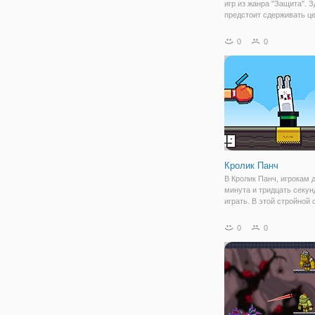
игр из жанра "Защита". 
предстоит сдерживать ц
врагов, пытающихся про
по узкому пути. Для этог
0
0
распоряжении есть всего
защитных башен, а имен
Кролик Панч
В Кролик Панч, игрокам 
минута и тридцать секун
играть. В этой стройной 
многочисленные кролики
выглядывают из фокусни
0
0
первый удар забил кроли
последовательных удар
зарабатывать больше