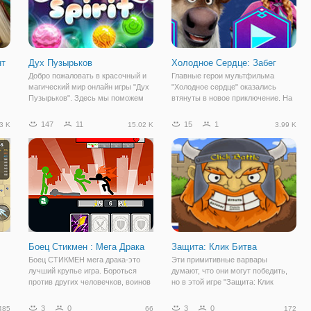
нт
Дух Пузырьков
Холодное Сердце: Забег
Добро пожаловать в красочный и
Главные герои мультфильма
магический мир онлайн игры "Дух
"Холодное сердце" оказались
Пузырьков". Здесь мы поможем
втянуты в новое приключение. На
вернуть все разноцветные
этот раз им предстоит помочь
пузырьки на свои законные места.
клану пещерных жителей
147
11
15
1
3 K
15.02 K
3.99 K
А для этого нам достаточно
раздобыть магические кристаллы,
тал
уничтожать шарики,
которые у них отняли злодеи. Но
.
расположенные на игровом
Анна, Эльза,
Боец Стикмен : Мега Драка
Защита: Клик Битва
Боец СТИКМЕН мега драка-это
Эти примитивные варвары
лучший крупье игра. Бороться
думают, что они могут победить,
против других человечков, воинов
но в этой игре "Защита: Клик
и эпических палка босса, и
Битва" они узнают истинную силу
попытаться уничтожить их всех,
элементальной магии! Быстрее
3
0
3
0
485
66
172