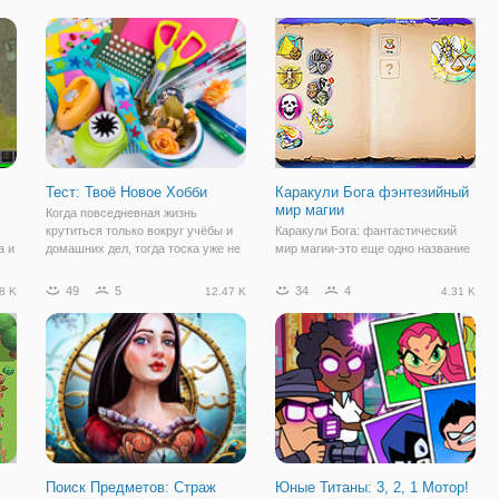
потому что нет никакой милости
готовьтесь, они уже в пути.
для человечков ! Вы можете
Разместите атакующие башни,
использовать
чтобы защитить
Тест: Твоё Новое Хобби
Каракули Бога фэнтезийный
мир магии
Когда повседневная жизнь
крутиться только вокруг учёбы и
Каракули Бога: фантастический
а и
домашних дел, тогда тоска уже не
мир магии-это еще одно название
за горами! Если тратить свои силы
из этой фантастической серии
и энергию только на рутинные
фэнтези. Как и в оригинальной
49
5
34
4
8 K
12.47 K
4.31 K
з
дела и повинности, то любой
Doodle Бога, вы должны
им
человек становиться грустным и
использовать ваш мозг и логику,
впадает
чтобы соединить вместе
различные элементы и
Поиск Предметов: Страж
Юные Титаны: 3, 2, 1 Мотор!