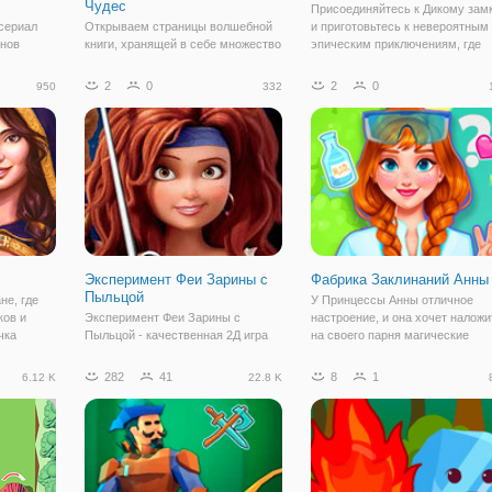
Чудес
Присоединяйтесь к Дикому зам
сериал
Открываем страницы волшебной
и приготовьтесь к невероятным
ннов
книги, хранящей в себе множество
эпическим приключениям, где
рняка вам
загадок, разгадать которые могут
необходимо улучшить крепость
Она тоже
лишь избранные. Такая
оборону вашего замка. Улучша
2
0
2
0
950
332
стенько
небольшая головоломка
свою оборонительную зону, где 
елишки и
представлена в онлайн игре
линии фронта находятся
правимое
"Поиск Предметов: Книга Чудес".
волшебники,
Игра представляет
Эксперимент Феи Зарины с
Фабрика Заклинаний Анны
Пыльцой
не, где
У Принцессы Анны отличное
ков и
Эксперимент Феи Зарины с
настроение, и она хочет наложи
чка
Пыльцой - качественная 2Д игра
на своего парня магические
 своей
по мотивам мультсериала. Здесь
заклинания, тем самим, девушк
гии. Ее
вы поможете фее Зарине
бросает вам вызов, чтобы найт
282
41
8
1
6.12 K
22.8 K
тобы ее
приготовить новое зелье. Для
все 12 необыкновенных
помогала
этого ей нужно собрать все
магических образов. Хочешь
ингредиенты. Но сделать это
повеселиться вместе с
сложнее, чем кажется на