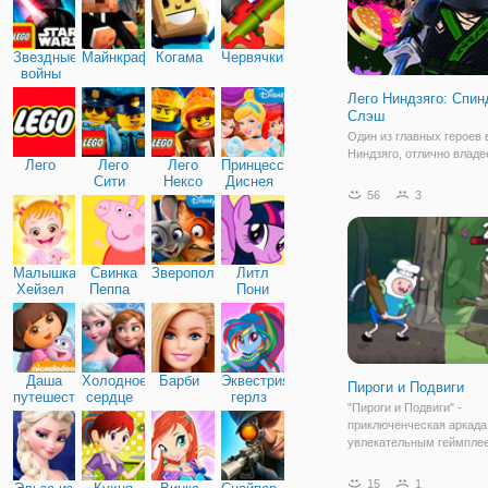
Звездные
Майнкрафт
Когама
Червячки
войны
Лего Ниндзяго: Спи
Слэш
Один из главных героев
Ниндзяго, отлично владе
Лего
Лего
Лего
Принцессы
навыками рукопашного б
Сити
Нексо
Диснея
профессионально стреля
56
3
Найтс
лука и готов дать отпор
темным силам. Но кажды
требует от ниндзя серье
подготовки. Сегодня,
Малышка
Свинка
Зверополис
Литл
Хейзел
Пеппа
Пони
Дружба
Даша
Холодное
Барби
Эквестрия
Пироги и Подвиги
путешественница
сердце
герлз
"Пироги и Подвиги" -
приключенческая аркада
увлекательным геймплее
Джек будут помогать Де
принимать посетителей в
15
1