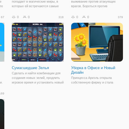
е
попадает в магические миры, в
выживание против атакующих
те
которых ей встречаются самые
врагов. Бороться против
разные создания, которые хотят
нападающих со всех сторон,
ть
навредить ей. Но у девочки есть
используя свои заклинания, и
0
0
0
0
67
318
379
 от
свой защитник в виде Медведя,
посмотреть, как долго вы можете
способный дать отпор любому
выжить в этой засаде.
врагу. Но даже
Переключатель заклинания и
Сумасшедшие Зелья
Уборка в Офисе и Новый
Дизайн
Сделать и найти комбинации для
создания новых зелий, продлить
Принцесса Ариэль открыла
и.
игровое время и установить новый
собственную фирму и стала
е
рекорд в сумасшедший зелье!
настоящей бизнес- леди. Её
Открывайте новые виды
предприятие уже начало
169
волшебных зелий.
процветать и девушка решила
открыть ещё один офис. Перед его
открытием нужно привести всё в
порядок. Хотите её помочь?