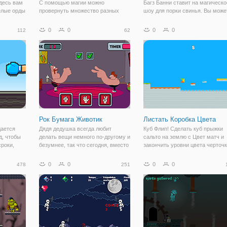
Здесь вам
С помощью магии можно
Багз Банни ставит на магическо
елые орды
провернуть множество разных
шоу для порки свинья. Вы може
рваться
дел. Даже, наколдовать парня
помочь багов с его спиннинг
о у вас в
своей мечты. В онлайн аркаде
пластин трюки? Нажать и держа
0
0
0
0
112
62
 4 вида
"Заклинание: Создай Бойфренда
тарелки, миски и многое другое
но:
Мечты" вы поможете провернуть
ударов о землю и поставить на
такую операцию молодой
девушке-ведьмочке. Здесь под
Рок Бумага Животик
Листать Коробка Цвета
дается
Дядя дедушка всегда любит
Куб Флип! Сделать куб прыжки
д, чтобы
делать вещи немного по-другому и
сальто на землю с Цвет матч и
сроки,
безумнее, так что сегодня, вместо
закончить уровни цвета черточк
того, чтобы играть классический
Прыжок после прыжка вы будет
ка,
рок - бумага - ножницы игра, что
продвигаться к более сложным
0
0
0
0
478
251
ка точек,
дети со всего мира знакомы с, вы
уровням, где вам придется
ов
собираетесь опробовать рок
положить все свои навыки
внимания и