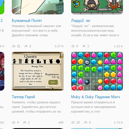
 2
Бумажный Полёт
Лордз2. ио
Неважно, бумажный самолет или
"Лордз2. ио" - увлекательная,
! В
игрушечный - его место в небе.
многопользовательская игра
Давайте поможем этому
онлайн. Если в вас живет воля и
щий
самолетику, из онлайн игры
стремление к победе и
рыт
"Бумажный Полёт" подняться на
завоеваниям, то флешка
11
2
5
1
9 K
3.27 K
1.12 K
новую высоту. Игра представляет
наверняка понравится.Здесь вы
собой аркаду с простым
окажетесь в мире магии и
управлением и
сражений. И все ради того,
Таппер Герой
Muky & Duky Падение Матч
Нажмите, чтобы уровень вашего
Пришло время отправиться в
аз,
героя. Заработать достаточно
путешествие в заколдованное
уровней, чтобы отправлять их на
королевство, в этот
задания. Разгадать тайну,
восхитительный матч 3 игра-
окружающую Гильдии. Предложить
головоломка. Присоединяйтесь к
4
1
10
4
552
485
1.72 K
слова поддержки, чтобы сделать
Muky и Duky, пока они пытаются