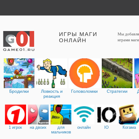
ИГРЫ МАГИ
Мы добавляе
ОНЛАЙН
играми маги
Бродилки
Ловкость и
Головоломки
Стратегии
реакция
1 игрок
на двоих
для
онлайн
IO
Когама
мальчиков