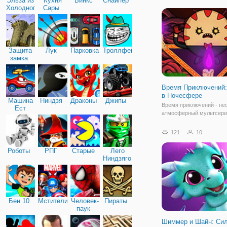
Эльза из
Кухня
Винкс
Снайпер
кафе. Здесь можно прио
Холодного
Сары
вкусную выпечку, но что
сердца
раздобыть ингредиенты,
Защита
Лук
Парковка
Троллфейс
замка
Время Приключений:
в Ночесфере
Машина
Ниндзя
Драконы
Джипы
Время приключений - не
Ест
атмосферный мультсериа
Машину
удивительно, что игры,
разработанные по его м
121
10
получаются такие же
увлекательные. Одну из
Роботы
РПГ
Старые
Лего
открыли сейчас, это - б
Ниндзяго
флеш игра "Время
Бен 10
Мстители
Человек-
Пираты
паук
Шиммер и Шайн: Сил