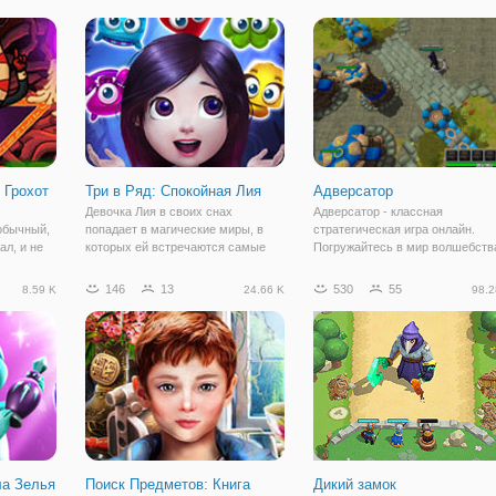
брести
преподаватели. А хотели бы
бы
узнать, каким преподавателем
 Финну
могли бы стать вы? В бесплатной
игре "Тест: Какой Ты
 Грохот
Три в Ряд: Спокойная Лия
Адверсатор
Девочка Лия в своих снах
Адверсатор - классная
обычный,
попадает в магические миры, в
стратегическая игра онлайн.
л, и не
которых ей встречаются самые
Погружайтесь в мир волшебств
разные создания, которые хотят
невиданных персонажей, между
отивам
навредить ей. Но у девочки есть
которыми развязалась битва. И
146
13
530
55
8.59 K
24.66 K
98.2
свой защитник в виде Медведя,
вам предстоит играть за один и
 них вы
способный дать отпор любому
этих кланов, чтобы стать могуч
есплатная
врагу. Но даже
полководцем и
а Зелья
Поиск Предметов: Книга
Дикий замок