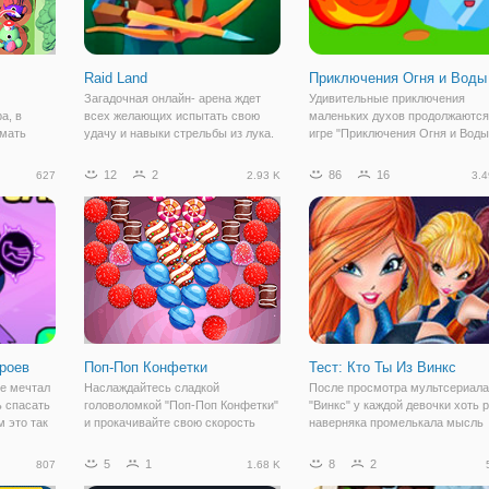
Raid Land
Приключения Огня и Воды
Загадочная онлайн- арена ждет
Удивительные приключения
а, в
всех желающих испытать свою
маленьких духов продолжаются
имать
удачу и навыки стрельбы из лука.
игре "Приключения Огня и Воды
ажении. А
В игре "Raid Land" вы в образе
2", вы окунётесь в захватываю
персонажи
Робин Гуда, будете разгуливать по
потусторонний мир, который ск
12
2
86
16
627
2.93 K
3.4
 а не
лесу, с луком в руках и хорошим
от людских глаз. Вместе с
ым
запасом стрел. Это увлекательная
мальчиком Огнём и девочкой
ом
Водой вы
роев
Поп-Поп Конфетки
Тест: Кто Ты Из Винкс
не мечтал
Наслаждайтесь сладкой
После просмотра мультсериала
ь спасать
головоломкой "Поп-Поп Конфетки"
"Винкс" у каждой девочки хоть р
м это так
и прокачивайте свою скорость
наверняка промелькала мысль
новой
реакции. Это флеш игра,
стать феей. Ведь учиться в
рёд" кто-
объединяющая жанры "три в ряд"
удивительной школе для
5
1
8
2
807
1.68 K
 и
и "стрельба по шарикам". Но
волшебников, развивать свои