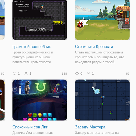
ть
ваши герои работать быстрее.
соединить все эти магические
Этот
камни. Если вы застряли, вы
Грамотей-волшебник
Стражники Крепости
Гроза орфографических и
Стать настоящим сторожевым
пунктуационных ошибок,
хранителем и защищать то, что
повелитель грамотности
находится рядом с тобой.
представлен в онлайн игре
Монстры, демоны и скелеты идут к
"Грамотей-волшебник". Здесь вы
вам, чтобы разрушить все и
1
1
0
1
62
138
67
м
познакомитесь с очаровательным
превратить его в пепел. Не
ате
волшебником, который с помощью
позволяйте им это делать и
ез
своей грамотности готов спасти
стрелять с арбалета.
Спокойный сон Лии
Засаду Мастера
Девочка Лиа в своих снах
Засаду мастера-это игра на