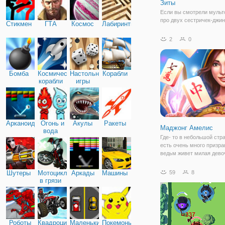
Зиты
Если вы смотрели мульт
про двух сестричек-джи
Стикмен
ГТА
Космос
Лабиринты
Шиммер и Шайн, то наве
знаком персонаж Зита. 
2
0
является джинном, но ча
проворачивает темные д
норовит сотворить непо
зло. В
Бомба
Космические
Настольные
Корабли
корабли
игры
Арканоид
Огонь и
Акулы
Ракеты
Маджонг Амелис
вода
Где- то в небольшой стра
есть очень много призра
ведьм живет милая дево
Амелис. Она приняла от
бабушки большой дар ма
Шутеры
Мотоциклы
Аркады
Машины
59
8
бабушка очень хотела, ч
в грязи
внучка занялась этим и 
людям
Роботы
Квадроциклы
Маленькие
Покемоны