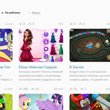
По рейтингу
Новые
8
0
8
0
1.21 K
572
1.6
тив Сил
Elizas Небесная Свадьба
В Sorcere
Колокола звонят! Помочь любимой
Колдун-игра-это улучшенная
ые
королеве выглядеть потрясающе
версия башня обороны как игра
 Марко, в
на ее магическая свадьба в этом
конфеты давка, что делает его
ка: Стар
сказочном новую игру под
прохладно игра-головоломка
они
названием “Небесная свадьба
действия. В тот колдун, ваш
438
18
51
2
2.79 K
26.78 K
6.0
, в
Элизы. ” Есть удивительное
фокус, чтобы попытаться
итают
время!
забросить шарики одного цвета
очие
создавать группы из