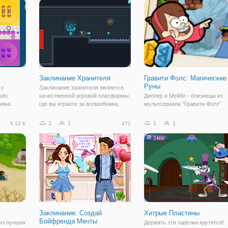
животных,
вместо шариков на игровом поле
магические способности, твори
будут аппетитные и
невозможные вещи,
Заклинание Хранителя
Гравити Фолс: Магические
Руны
 с
Заклинание хранителя является
udo
качественной игровой платформы,
Диппер и Мейбл - близнецы из
жима.
где вы играете за волшебника,
мультсериала "Гравити Фолз"
ю игру
который двигался через темный
находят древние руны в онлайн
пьютера.
замок напичкан ловушками и
игре "Гравити Фолс: Магические
2
1
1
1
5.12 K
471
сказочных существ.
Руны". Конечно, ничем хороши
 также с
это не закончилось и в результ
брата с сестрой перенесло чер
портал
Заклинание: Создай
Хитрые Пластины
Бойфренда Мечты
из лучших
Держать эти тарелки крутятся!