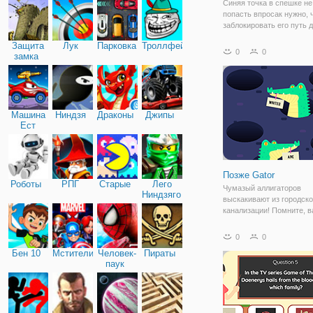
Синяя точка в спешке не
попасть впросак нужно, 
заблокировать его путь д
чтобы предотвратить его
Защита
Лук
Парковка
Троллфейс
заполнить пустые точки
0
0
замка
способ, чтобы заблокиро
путь, когда синяя точка
Машина
Ниндзя
Драконы
Джипы
Ест
Машину
Позже Gator
Роботы
РПГ
Старые
Лего
Чумазый аллигаторов
Ниндзяго
выскакивают из городск
канализации! Помните, 
субъект - глагол соглаше
чтобы избавиться от них
0
0
тему в верхней части экр
Бен 10
Мстители
Человек-
Пираты
затем нажмите на глагол
паук
которые согласны с эти