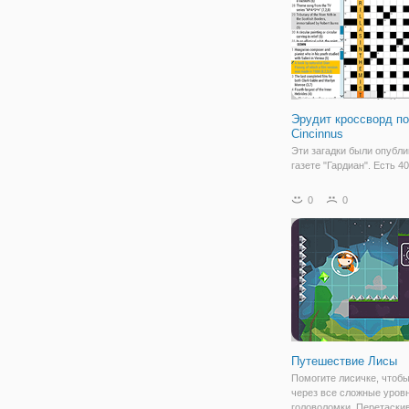
Эрудит кроссворд по
Cincinnus
Эти загадки были опубл
газете "Гардиан". Есть 40
кроссворды для вас, что
наслаждаться. Доступ к
0
0
дополнительным функци
меню-головоломка.
Путешествие Лисы
Помогите лисичке, чтобы
через все сложные уров
головоломки. Перетаски