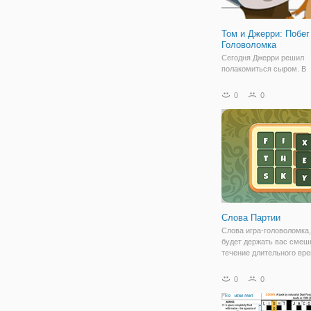
Том и Джерри: Побег
Головоломка
Сегодня Джерри решил
полакомиться сыром. В
предвкушении Он отправ
холодильнику, но там ег
0
0
сюрприз в виде мышелов
Мышонок приготовился е
как тут же увидел ещё н
ловушек и спящего Тома
Слова Партии
Слова игра-головоломка,
будет держать вас смеш
течение длительного вр
положите кусочки голово
нужном месте и сделать
0
0
слова для