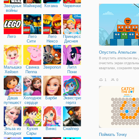
очаровательно немые п
Звездные
Майнкрафт
Когама
Червячки
для железнодорожной ст
войны
Проверьте свои рефлекс
Лего
Лего
Лего
Принцессы
Сити
Нексо
Диснея
Найтс
Опустить Апельсин
В опустить апельсин вы
очистить экран отдельн
Малышка
Свинка
Зверополис
Литл
кварталах, сохраняя пра
Хейзел
Пеппа
Пони
Игра ставит свой интелл
Дружба
тест! Оранжевый-это все
1
0
но они делают неприятно
принимая много места. 
блоки с
Даша
Холодное
Барби
Эквестрия
путешественница
сердце
герлз
Эльза из
Кухня
Винкс
Снайпер
Холодного
Сары
Поймать Точку
сердца