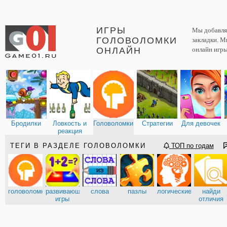
ИГРЫ
Мы добавляе
ГОЛОВОЛОМКИ
закладки. М
ОНЛАЙН
онлайн игры
Бродилки
Ловкость и
Головоломки
Стратегии
Для девочек
реакция
ТЕГИ В РАЗДЕЛЕ ГОЛОВОЛОМКИ
ТОП по годам
головоломки
развивающие
слова
пазлы
логические
найди
игры
отличия