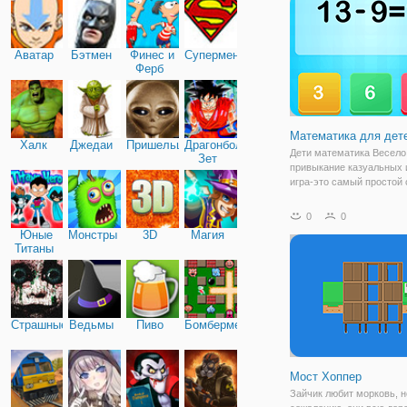
головоломку?
Аватар
Бэтмен
Финес и
Супермен
Ферб
Математика для дет
Халк
Джедаи
Пришельцы
Драгонболл
Дети математика Весело
Зет
привыкание казуальных и
игра-это самый простой
изучить математику для 
Наслаждайтесь миром
0
0
математики с большим
Юные
Монстры
3D
Магия
удовольствием.
Титаны
Страшные
Ведьмы
Пиво
Бомбермен
Мост Хоппер
Зайчик любит морковь, но