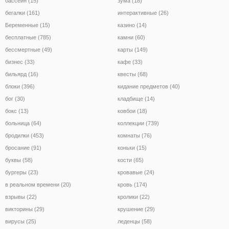
бассейн (15)
зума (18)
бегалки (161)
интерактивные (26)
Беременные (15)
казино (14)
бесплатные (785)
камни (60)
бессмертные (49)
карты (149)
бизнес (33)
кафе (33)
бильярд (16)
квесты (68)
блоки (396)
кидание предметов (40)
бог (30)
кладбище (14)
бокс (13)
ковбои (18)
больница (64)
коллекции (739)
бродилки (453)
комнаты (76)
бросание (91)
коньки (15)
буквы (58)
кости (65)
бургеры (23)
кровавые (24)
в реальном времени (20)
кровь (174)
взрывы (22)
кролики (22)
викторины (29)
крушение (29)
вирусы (25)
леденцы (58)