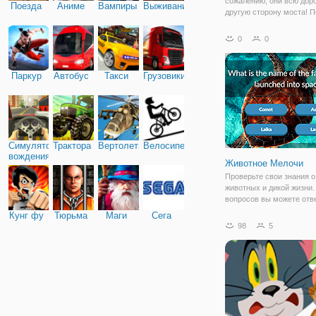
сожалению, они всю доро
Поезда
Аниме
Вампиры
Выживание
другую сторону моста! 
Банни к еде без запуска 
Но будьте осторожны! Ко
0
0
зайчик запрыгивает на з
мост, мосты, прилегающ
изменения
Паркур
Автобус
Такси
Грузовики
Симулятор
Трактора
Вертолеты
Велосипед
вождения
Животное Мелочи
Проверьте свои знания о
животных и дикой жизни.
вопросов вы можете отв
правильно? Наслаждайте
Кунг фу
Тюрьма
Маги
Сега
в эту мелочи викторины
98
5
с красивой графикой и 
уровни, чтобы проверить
знания о