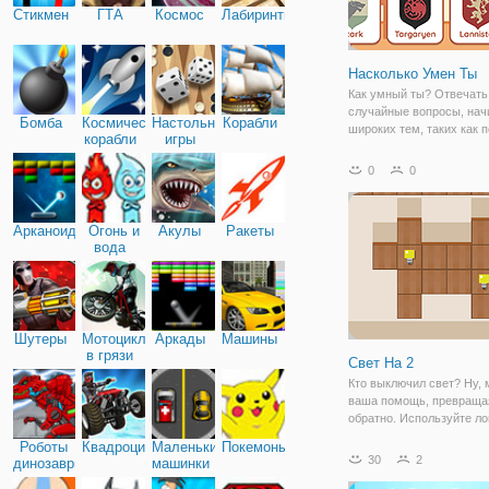
Стикмен
ГТА
Космос
Лабиринты
Насколько Умен Ты
Как умный ты? Отвечать
случайные вопросы, нач
Бомба
Космические
Настольные
Корабли
широких тем, таких как п
корабли
игры
культура, интернет-техно
географии, музыки, исто
0
0
многое другое. Особенн
простой и отзывчивый ди
подходящий для
Арканоид
Огонь и
Акулы
Ракеты
вода
Шутеры
Мотоциклы
Аркады
Машины
в грязи
Свет На 2
Кто выключил свет? Ну,
ваша помощь, превраща
обратно. Используйте ло
мышление для освещени
Роботы
Квадроциклы
Маленькие
Покемоны
с различными инструме
30
2
динозавры
машинки
достаточно яркий, чтобы
завершить эту сложную