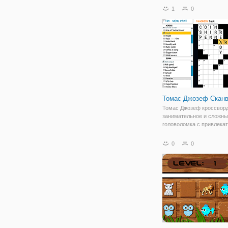
следующему уровню.
1
0
Предупреждение: эта иг
быть неприятно! Космич
корабль будет маневрир
определенной
Томас Джозеф Скан
Томас Джозеф кроссворд
занимательное и сложны
головоломка с привлекат
красочные сетки и просто
для - заполнения - в фо
0
0
полного стирания с
возможностями. Это при
привыкание кроссворд