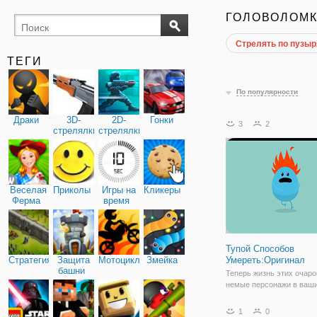
ГОЛОВОЛОМ
Стрелять по пузы
поиск
буквы
предметов
ТЕГИ
По популярности
Драки
3D-
2D-
Гонки
3
2
стрелялки
стрелялки
Веселая
Приколы
Игры на
Кликеры
Ферма
время
Тупой Способов
Стратегия
Защита
Мотоциклы
Змейка
Умереть:Оригинал
башни
Теперь жизнь этих очар
немые персонажи в ваши
Играйте в веселые мини 
как вы пытаетесь собрат
1
0