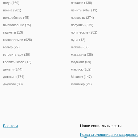
вода (169)
леталки (138)
война (201)
лечить зубы (19)
волшебство (45)
ловкость (274)
выпиливание (75)
ловушки (379)
гаджеты (13)
логические (282)
головоломки (928)
луна (12)
гольф (27)
любовь (63)
готовить еду (39)
магазины (38)
Гравити Фолс (12)
маджонг (69)
деньги (144)
макияж (102)
детские (174)
Макияж (147)
джунгли (30)
маникюр (21)
Все теги
Наши социальные сети
Резка столешницы из кварцевог