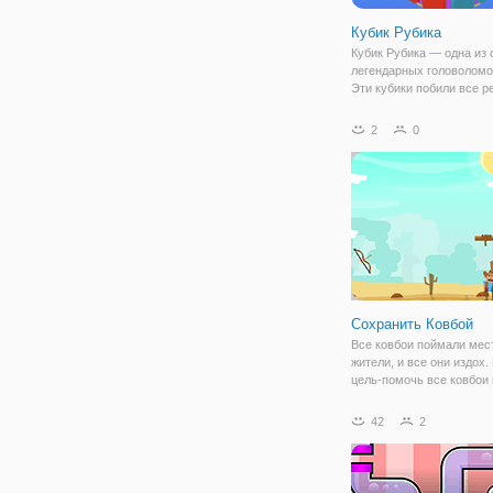
Кубик Рубика
Кубик Рубика — одна из
легендарных головоломо
Эти кубики побили все р
стали самыми покупае
игрушками среди логичес
2
0
головоломок. Каждый из 
бы раз играл с кубиком, 
не
Сохранить Ковбой
Все ковбои поймали мес
жители, и все они издох
цель-помочь все ковбои 
сохранить их путем раз
нить висит над ними, чт
42
2
от смерти. Вы с отличны
стрелами. Направляем п
будьте