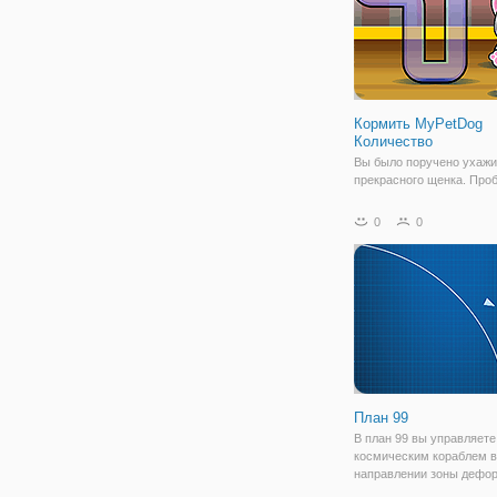
Кормить MyPetDog
Количество
Вы было поручено ухажи
прекрасного щенка. Про
том, что он живет на ма
который был запрограмм
0
0
мощность его каждый раз
делает математическую
операцию. Убедитесь, чт
хорошо
План 99
В план 99 вы управляете
космическим кораблем в
направлении зоны дефо
которая приведет вас к