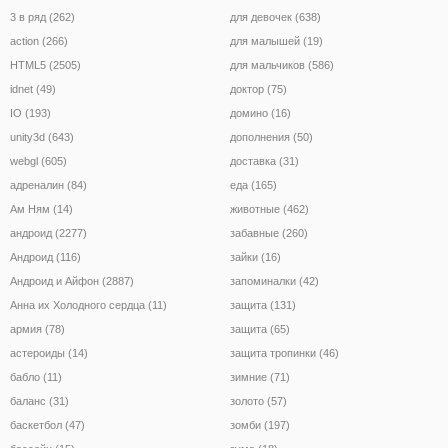
3 в ряд (262)
для девочек (638)
action (266)
для малышей (19)
HTML5 (2505)
для мальчиков (586)
idnet (49)
доктор (75)
IO (193)
домино (16)
unity3d (643)
дополнения (50)
webgl (605)
доставка (31)
адреналин (84)
еда (165)
Ам Ням (14)
животные (462)
андроид (2277)
забавные (260)
Андроид (116)
зайки (16)
Андроид и Айфон (2887)
запоминалки (42)
Анна их Холодного сердца (11)
защита (131)
армия (78)
защита (65)
астероиды (14)
защита тропинки (46)
бабло (11)
зимние (71)
баланс (31)
золото (57)
баскетбол (47)
зомби (197)