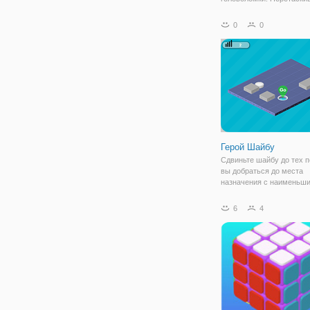
объекты на поле, чтобы 
путь и достичь все драг
0
0
камни в этой забавной
приключение!
Герой Шайбу
Сдвиньте шайбу до тех п
вы добраться до места
назначения с наименьш
количеством возможных 
6
4