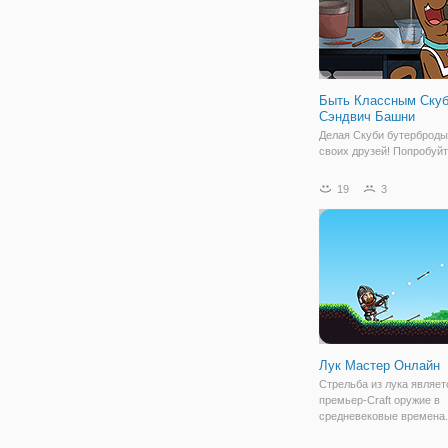
Быть Классным Скуби
Сэндвич Башни
Делая Скуби бутерброды
своих друзей! Попробуйт
самый большой бутербр
можете в то же время де
19
3
правильные ингредиенты
Видеть, как высокий вы 
идти!
Лук Мастер Онлайн
Стрельба из лука являет
премьер-Craft оружие в
средневековые времена.
Вернуться в средневеко
где у тебя только лук и 