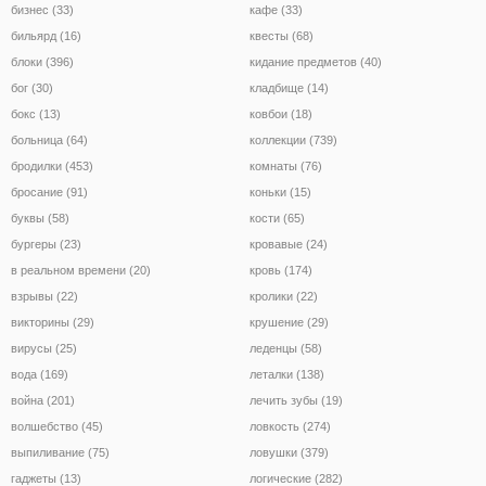
бизнес (33)
кафе (33)
бильярд (16)
квесты (68)
блоки (396)
кидание предметов (40)
бог (30)
кладбище (14)
бокс (13)
ковбои (18)
больница (64)
коллекции (739)
бродилки (453)
комнаты (76)
бросание (91)
коньки (15)
буквы (58)
кости (65)
бургеры (23)
кровавые (24)
в реальном времени (20)
кровь (174)
взрывы (22)
кролики (22)
викторины (29)
крушение (29)
вирусы (25)
леденцы (58)
вода (169)
леталки (138)
война (201)
лечить зубы (19)
волшебство (45)
ловкость (274)
выпиливание (75)
ловушки (379)
гаджеты (13)
логические (282)