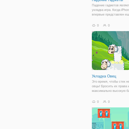
Падение гаджетов являе
укладка игра. Когда iPho
впервые представлен ещ
году мы понятия не имел
это могло бы изменить м
0
0
Например, вы, вероятно,
одного мобильного устро
Теперь
Укладка Овец
Это время, чтобы стек н
овцы! Бросить их права 
максимально высокую б
0
0