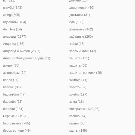
IO (193)
домино (16)
unity3d (643)
дополнения (50)
webgl (605)
доставка (31)
адреналин (84)
еда (165)
Ам Ням (14)
животные (462)
андроид (2277)
забавные (260)
Андроид (116)
зайки (16)
Андроид и Айфон (2887)
запоминалки (42)
Анна их Холодного сердца (11)
защита (131)
армия (78)
защита (65)
астероиды (14)
защита тропинки (46)
бабло (11)
зимние (71)
баланс (31)
золото (57)
баскетбол (47)
зомби (197)
бассейн (15)
зума (18)
бегалки (161)
интерактивные (26)
Беременные (15)
казино (14)
бесплатные (785)
камни (60)
бессмертные (49)
карты (149)