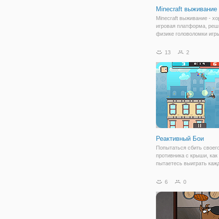
Minecraft выживание
Minecraft выживание - х
игровая платформа, реш
физике головоломки игр
Minecraft темы. Удалить 
чтобы помочь безопасно
13
2
приземлиться на правил
платформу. Использова
чтобы
Реактивный Бои
Попытаться сбить своег
противника с крыши, как
пытаетесь выиграть каж
сражение. Играть в оди
режиме или сражаться др
6
0
локальный режим для дв
игроков.