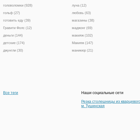
головоломки (928)
луна (12)
гольф (27)
любовь (63)
готовить еду (39)
магазины (38)
Гравити Фолс (12)
маджонг (69)
деньги (144)
макияж (102)
детские (174)
Макияж (147)
джунгли (30)
маникюр (21)
Все теги
Наши социальные сети
Резка столешницы из кварцевог
м. Тушинская