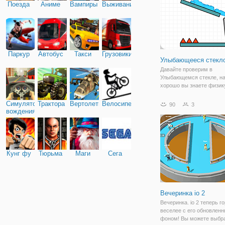
Поезда
Аниме
Вампиры
Выживание
Паркур
Автобус
Такси
Грузовики
Улыбающееся стекло
Давайте проверим в
Улыбающемся стекле, на
хорошо вы знаете физик
контролируете поток вод
нужно избегать препятст
Симулятор
Трактора
Вертолеты
Велосипед
90
3
шипов и многого другого
вождения
пройти уровень и не прои
Правила уровня очень
Кунг фу
Тюрьма
Маги
Сега
Вечеринка io 2
Вечеринка. io 2 теперь г
веселее с его обновлен
фоном! Вы можете выбра