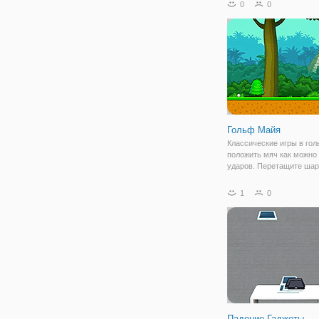
0
0
чтобы выиграть войну. Ц
стрелять стрелку в этом
пошаговая игра и убить
Гольф Майя
Классические игры в гол
положить мяч как можно
ударов. Перетащите шар
определить направление
выстрела. Используйте 
1
0
прицеливания навыки дл
вида спорта, чтобы дост
полюса и
Падение Гаджеты