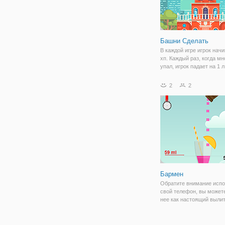
Башни Сделать
В каждой игре игрок начи
хп. Каждый раз, когда м
упал, игрок падает на 1 л
заканчивается, когда ко
закончила. Игрок получа
2
2
очков за каждый успешн
наборный блок (успех). 
Бармен
Обратите внимание испо
свой телефон, вы можете
нее как настоящий вылит
хотите быть хорошим ба
Эта игра будет трениров
навык влить вино. Тепер