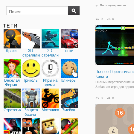
По популярности
поиск
буквы
0
0
предметов
ТЕГИ
Драки
3D-
2D-
Гонки
стрелялки
стрелялки
Пьяное Перетягиван
Каната
Веселая
Приколы
Игры на
Кликеры
Пьяный перетягивание ка
Ферма
время
Забавная игра для одног
игроков, управляйте пь
синими и оранжевыми
0
0
персонажами. Попробуй
перетянуть противника 
Стратегия
Защита
Мотоциклы
Змейка
сторону, зеленая радиоа
башни
область посередине