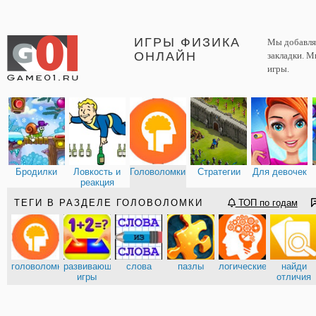
ИГРЫ ФИЗИКА
Мы добавляе
ОНЛАЙН
закладки. М
игры.
Бродилки
Ловкость и
Головоломки
Стратегии
Для девочек
реакция
ТЕГИ В РАЗДЕЛЕ ГОЛОВОЛОМКИ
ТОП по годам
головоломки
развивающие
слова
пазлы
логические
найди
игры
отличия