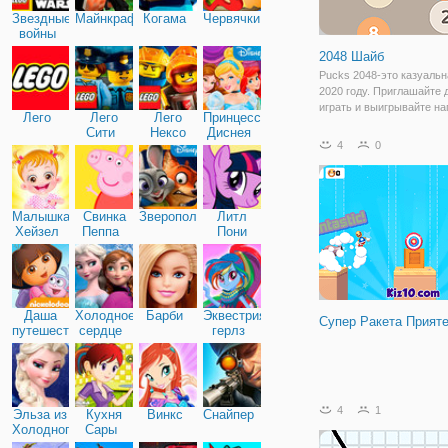
Звездные
Майнкрафт
Когама
Червячки
войны
2048 Шайб
Pucks 2048-это казуальн
2020 году. Приглашайте 
играть и выигрывайте на
Лего
Лего
Лего
Принцессы
Объединяйте шары, что
Сити
Нексо
Диснея
выиграть алмазы, какое
4
0
Найтс
наибольшее число вы м
объединить？Цельтесь и
стреляйте в шары, чтоб
Малышка
Свинка
Зверополис
Литл
Хейзел
Пеппа
Пони
Дружба
Даша
Холодное
Барби
Эквестрия
Супер Ракета Прият
путешественница
сердце
герлз
4
1
Эльза из
Кухня
Винкс
Снайпер
Холодного
Сары
сердца