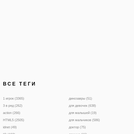
постарайтесь увидеть, с
очков вы
ВСЕ ТЕГИ
1 игрок (3365)
динозавры (51)
3 в ряд (262)
для девочек (638)
action (266)
для малышей (19)
HTML5 (2505)
для мальчиков (586)
idnet (49)
доктор (75)