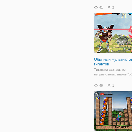
из забавных персонажей
игру. Все, что вам нужно
41
2
игре, это прикоснуться к
выбросить их с арены. 
Обычный мультик: Б
гигантов
Титаника аватары из
неправильных знаков "о
мультика" идти на войну!
Выберите ваш и сражени
49
1
останется кто-то один. П
против одного против ги
воинов, как утята, злых г
хранитель секретов,