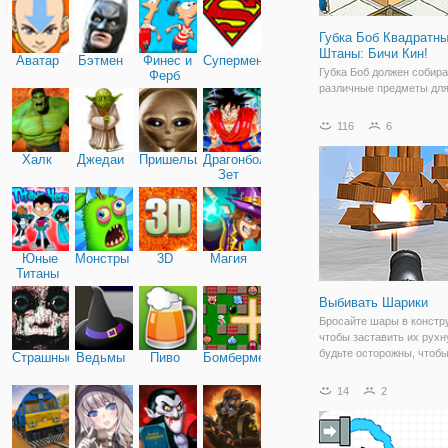
Губка Боб Квадратн
Штаны: Бичи Кин!
Аватар
Бэтмен
Финес и
Супермен
Губка Боб должен собира
Ферб
различные предметы для
приятелей, таких как Гэр
Патрик, в разных област
116
6
зоны напоминают насто
игру. Чтобы закончить ур
Халк
Джедаи
Пришельцы
Драгонболл
игроку нужно наступить 
Зет
плитку.
Юные
Монстры
3D
Магия
Титаны
Выбивать Шарики
Бросайте шары в констр
чтобы заставить их рухн
будьте осторожны, чтобы
Страшные
Ведьмы
Пиво
Бомбермен
превысить допустимый п
Каждый сохраненный мя
14
2
засчитываться дважды н
следующем уровне,
воспользуйтесь им, что