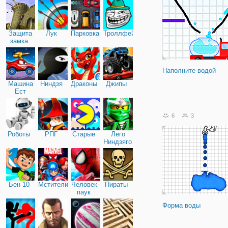
Защита
Лук
Парковка
Троллфейс
замка
Наполните водой
Машина
Ниндзя
Драконы
Джипы
Ест
Машину
6
3
Роботы
РПГ
Старые
Лего
Ниндзяго
Бен 10
Мстители
Человек-
Пираты
паук
Форма воды