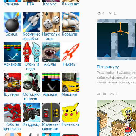
Стикмен
ГТА
Космос
Лабиринты
4
1
Бомба
Космические
Настольные
Корабли
корабли
игры
Арканоид
Огонь и
Акулы
Ракеты
Петаримубу
вода
Petarimubu - Забавная иг
забавной физикой и инт
идеей передвижения, ва
цепляться за стены. Исп
мышь, чтобы установить
Шутеры
Мотоциклы
Аркады
Машины
19
1
направление крючка, и н
в грязи
чтобы зацепиться. Эта з
2D - игра с
Роботы
Квадроциклы
Маленькие
Покемоны
динозавры
машинки