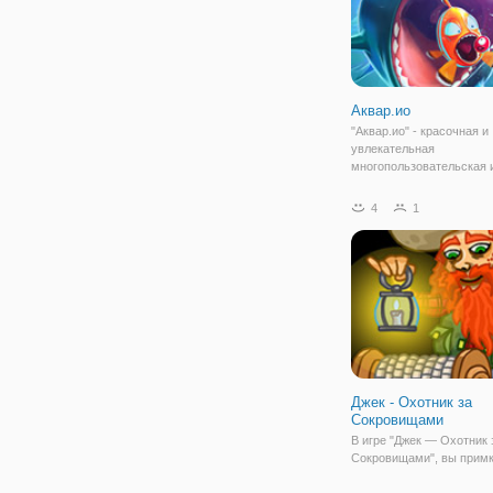
Аквар.ио
"Аквар.ио" - красочная и
увлекательная
многопользовательская и
продолжение знаменитой
Oceanar.io. Изначально 
4
1
рыбой-королевой и ваша
заключается в том, чтоб
свою стаю крупной и
Джек - Охотник за
Сокровищами
В игре "Джек — Охотник 
Сокровищами", вы примк
рядам золотоискателей.
Золотоискатели трудятс