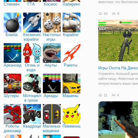
животных-это бесплатно
Стикмен
ГТА
Космос
Лабиринты
удовольствие, когда оди
профессиональный охотн
63
8
как непрофессионально 
подвергать свою жизнь в
убить энергичных сущес
идеальное поле для
Бомба
Космические
Настольные
Корабли
корабли
игры
Арканоид
Огонь и
Акулы
Ракеты
Игры Охота На Дино
вода
Управлять большой дино
найти пищу. Животные м
почувствовать ваше при
и запах, так что не шуми
вы будете готовы, чтобы
Шутеры
Мотоциклы
Аркады
Машины
11
4
охотиться на них! У вас 
в грязи
задача уровня с кол-во ц
Начнем с ума
Роботы
Квадроциклы
Маленькие
Покемоны
динозавры
машинки