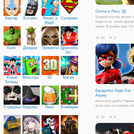
Охота в Лесу 3Д
Каждый охотник желает з
Аватар
Бэтмен
Финес и
Супермен
водятся не только фазан
Ферб
олени. В онлайн игре "Ох
Лесу 3Д" вы будете тем
счастливчиком, который
63
3
это место. Игра предста
собой 3Д симулятор, ко
Халк
Джедаи
Пришельцы
Драгонболл
позволяет
Зет
Юные
Монстры
3D
Магия
Титаны
Бродилка Леди Баг:
Акуму
Несколько дней в Париж
было тихо и спокойно. Н
Страшные
Ведьмы
Пиво
Бомбермен
Бражник вновь вышел на
Он нашёл сердце, запол
13
4
обидой, и послал свою а
Отправилась Она в путь,
Леди Баг и Супер Кот во