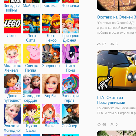
Звездные
Майнкрафт
Когама
Червячки
войны
Охотник на Оленей 
"Охотник на Оленей 3Д" 
игра, в которой вам пред
побыть в роли охотника 
Лего
Лего
Лего
Принцессы
Игра представляет собо
Сити
Нексо
Диснея
трехмерную стрелялку о
67
5
Найтс
простой механикой и иг
процессом. Вы окажетесь
оружием
Малышка
Свинка
Зверополис
Литл
Хейзел
Пеппа
Пони
Дружба
Даша
Холодное
Барби
Эквестрия
ГТА: Охота за
путешественница
сердце
герлз
Преступниками
Конечно же вы наслышан
ГТА. И там вы играли в 
бандита, но в новой онла
"ГТА: Охота за Преступ
46
0
Эльза из
Кухня
Винкс
Снайпер
окажетесь по другую сто
Холодного
Сары
истории. А именно, будет
сердца