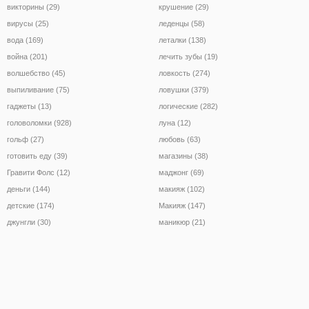
викторины (29)
крушение (29)
вирусы (25)
леденцы (58)
вода (169)
леталки (138)
война (201)
лечить зубы (19)
волшебство (45)
ловкость (274)
выпиливание (75)
ловушки (379)
гаджеты (13)
логические (282)
головоломки (928)
луна (12)
гольф (27)
любовь (63)
готовить еду (39)
магазины (38)
Гравити Фолс (12)
маджонг (69)
деньги (144)
макияж (102)
детские (174)
Макияж (147)
джунгли (30)
маникюр (21)