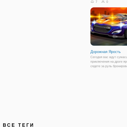
7
0
напролёт, чтобы добыть 
обрести своё место под 
В этот раз вы отправитес
загадочный Египет. Эта
Дорожная Ярость
Сегодня вас ждут сума
приключения на дроге яр
сядете за руль брониров
тачки, которая оснащен
и автоматами. С таким 
не страшен ни один враг
только он не безумный о
ВСЕ ТЕГИ