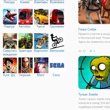
Поезда
Аниме
Вампиры
Выживание
Паркур
Автобус
Такси
Грузовики
Гонки Собак
Примите участие в мощн
в бесплатной игре "Гонки
Здесь вы окажетесь на а
гончими псами, которые
отличаются огромной жа
Симулятор
Трактора
Вертолеты
Велосипед
17
1
победе и быстротой. Игр
вождения
процесс абсолютно прос
Игроку нужно лишь
Кунг фу
Тюрьма
Маги
Сега
Тупые Зомби
Толпы глупых зомби сно
хлынули в город! Эти жу
чудовища угрожают гор