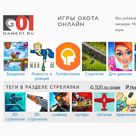
ИГРЫ ОХОТА
Мы добавляе
ОНЛАЙН
закладки. М
игры.
Бродилки
Ловкость и
Головоломки
Стратегии
Для девочек
реакция
ТЕГИ В РАЗДЕЛЕ СТРЕЛЯЛКИ
ТОП по годам
Но
2D-
3D-
снайпер
шутеры
леталки
приключе
стрелялки
стрелялки