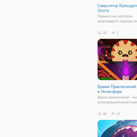
Симулятор Крокодил
Охота
Примите на себя роль
кровожадного хищника м
онлайн игре "Симулятор
Крокодила: Охота". Как п
15
1
названия, это симулятор
котором вам предстоит 
кровавая миссия. Здесь
цель заключается в том,
Время Приключений:
в Ночесфере
Время приключений - не
атмосферный мультсериа
удивительно, что игры,
разработанные по его м
68
12
получаются такие же
увлекательные. Одну из
открыли сейчас, это - б
флеш игра "Время