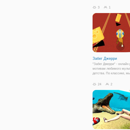
полным истреблением. 
этого не случилось на 
3
1
спешит отважный герой,
вы будете управлять. Те
только вы сможете спас
Забег Джерри
"Забег Джерри" - онлайн
мотивам любимого муль
детства. По классике, 
Джерри убегает от кота 
в этом ему поможем. Уп
24
2
Джерри при помощи кла
стрелок и преодолевайте