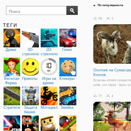
По популярности
59
3
ТЕГИ
Драки
3D-
2D-
Гонки
стрелялки
стрелялки
Охотник на Сумасш
Козлов
Веселая
Приколы
Игры на
Кликеры
Если вы хотите почувств
Ферма
время
себе, что такое - быть о
то добро пожаловать в о
"Охотник на Сумасшедш
77
4
Козлов". Это простой си
охоты, представленный 
Стратегия
Защита
Мотоциклы
Змейка
трехмерной графике. Вы
башни
охоту,