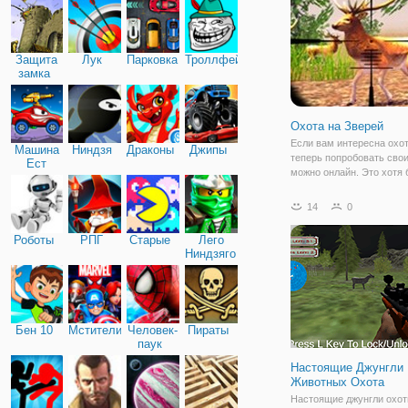
в роли полицейского, ко
Защита
Лук
Парковка
Троллфейс
замка
Охота на Зверей
Если вам интересна охот
Машина
Ниндзя
Драконы
Джипы
теперь попробовать сво
Ест
можно онлайн. Это хотя 
Машину
наносит вреда никому из
окружающих. Одной из
14
0
альтернатив станет фле
Охота на Зверей. По св
Роботы
РПГ
Старые
Лего
жанру, это симулятор, в
Ниндзяго
Бен 10
Мстители
Человек-
Пираты
паук
Настоящие Джунгли
Животных Охота
Настоящие джунгли охот