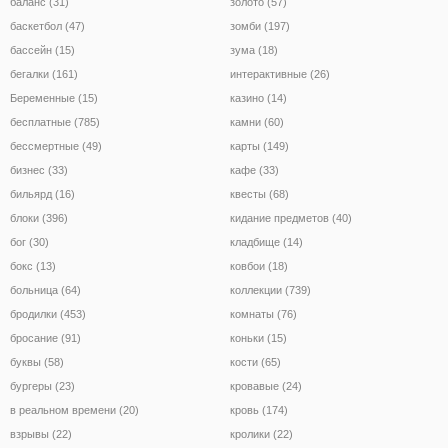
баланс (31)
золото (57)
баскетбол (47)
зомби (197)
бассейн (15)
зума (18)
бегалки (161)
интерактивные (26)
Беременные (15)
казино (14)
бесплатные (785)
камни (60)
бессмертные (49)
карты (149)
бизнес (33)
кафе (33)
бильярд (16)
квесты (68)
блоки (396)
кидание предметов (40)
бог (30)
кладбище (14)
бокс (13)
ковбои (18)
больница (64)
коллекции (739)
бродилки (453)
комнаты (76)
бросание (91)
коньки (15)
буквы (58)
кости (65)
бургеры (23)
кровавые (24)
в реальном времени (20)
кровь (174)
взрывы (22)
кролики (22)