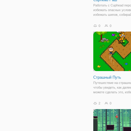
Работать с Cuphead пер
избежать опасных услов
избежать шипов, собира
звезды, бонусы и ракеты
для выполнения запуска.
0
0
прыгать все препятствия.
скользите, прыгайте, кат
Страшный Путь
Путешествие на страшны
чтобы увидеть, как дале
можете сделать это, изб
препятствий и монстров!
2
0