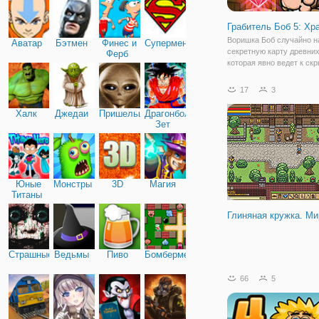
Грабитель Боб 5: Хр
Воришка Боб случайно н
Аватар
Бэтмен
Финес и
Супермен
секретную карту древних
Ферб
которая явно ведет к ск
сокровищам. Теперь на
персонаж намерен разга
17
3
секреты и конечно, укра
загадочные артефакты, 
Халк
Джедаи
Пришельцы
Драгонболл
глубоко в джунглях.
Зет
Юные
Монстры
3D
Магия
Титаны
Глиняная кружка. Ми
Страшные
Ведьмы
Пиво
Бомбермен
66
5