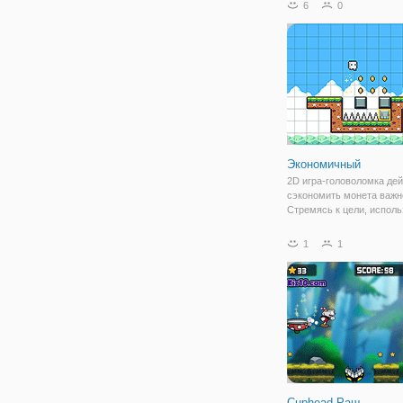
6
0
Экономичный
2D игра-головоломка дей
сэкономить монета важн
Стремясь к цели, исполь
элементы. Сделать путь
блоками. Перерыв блок 
1
1
молотком и т. д... элемен
полезны. Но нужны моне
вы очистить сцену,
Cuphead Раш