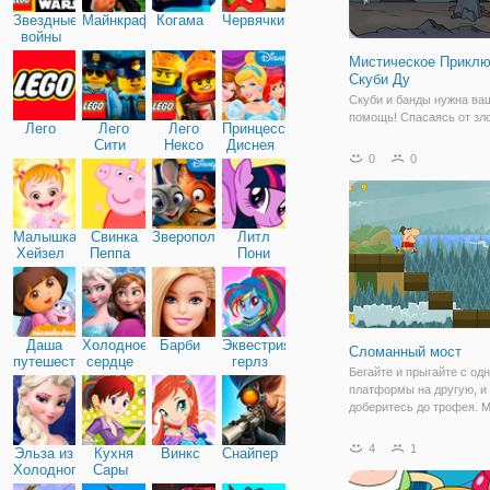
Звездные
Майнкрафт
Когама
Червячки
войны
Мистическое Прикл
Скуби Ду
Скуби и банды нужна ва
помощь! Спасаясь от зл
Лего
Лего
Лего
Принцессы
сохранить день в этой в
Сити
Нексо
Диснея
погони.
0
0
Найтс
Малышка
Свинка
Зверополис
Литл
Хейзел
Пеппа
Пони
Дружба
Даша
Холодное
Барби
Эквестрия
Сломанный мост
путешественница
сердце
герлз
Бегайте и прыгайте с од
платформы на другую, и
доберитесь до трофея. 
сломан в нескольких мес
попробуйте пропустить 
4
1
Эльза из
Кухня
Винкс
Снайпер
отверстия, удерживайте 
Холодного
Сары
мыши дольше, чтобы пр
сердца