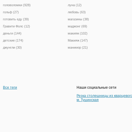
головоломки (928)
луна (12)
гольф (27)
любовь (63)
готовить еду (39)
магазины (38)
Гравити Фолс (12)
маджонг (69)
деньги (144)
макияж (102)
детские (174)
Макияж (147)
джунгли (30)
маникюр (21)
Все теги
Наши социальные сети
Резка столешницы из кварцевог
м. Тушинская