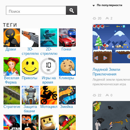
По популярности
20
2
ТЕГИ
Драки
3D-
2D-
Гонки
стрелялки
стрелялки
Ледяной Земли
Приключения
Веселая
Приколы
Игры на
Кликеры
Ледяной земли приключе
Ферма
время
приключенческая игра
платформы. Если вам нр
платформа игры, то вы 
22
0
пропустить это. Путеше
через красивый ледяной
Стратегия
Защита
Мотоциклы
Змейка
чтобы найти все монеты,
башни
победить опасных