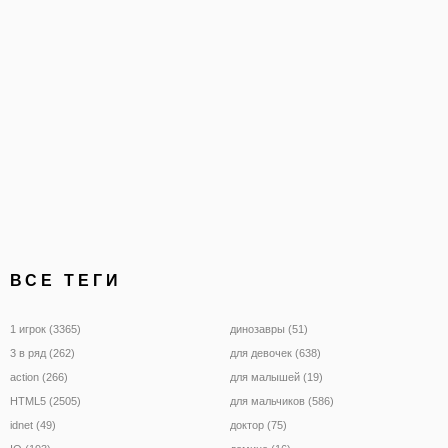
выбранный путь верен в
проклятом месте.
ВСЕ ТЕГИ
1 игрок (3365)
динозавры (51)
3 в ряд (262)
для девочек (638)
action (266)
для малышей (19)
HTML5 (2505)
для мальчиков (586)
idnet (49)
доктор (75)