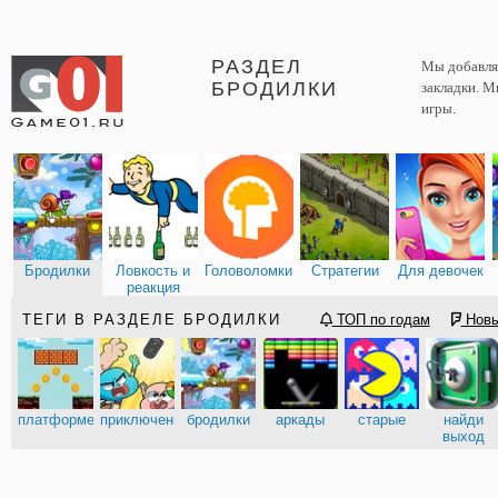
РАЗДЕЛ
Мы добавляе
БРОДИЛКИ
закладки. М
игры.
Бродилки
Ловкость и
Головоломки
Стратегии
Для девочек
реакция
ТЕГИ В РАЗДЕЛЕ БРОДИЛКИ
ТОП по годам
Нов
платформеры
приключения
бродилки
аркады
старые
найди
выход