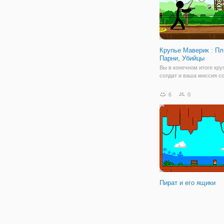
Крупье Маверик : Пл
Парни, Убийцы
Вы в конечном итоге кру
солдат и ваша миссия со
чтобы убить всех плохих
Чтобы достичь своей цел
6
0
будете иметь доступ к т
оружия, новый крупье с
огромные меха и другие
удивительные оружия
Пират и его ящики