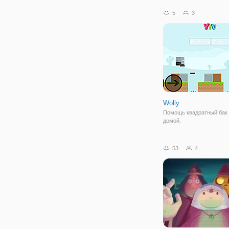
в онлайн игре "Адам и Ев
сами увидите и поможет
5
3
пройти все препятствия.
представляет собой лог
квест в
Wolly
Помощь квадратный бак 
домой.
53
4