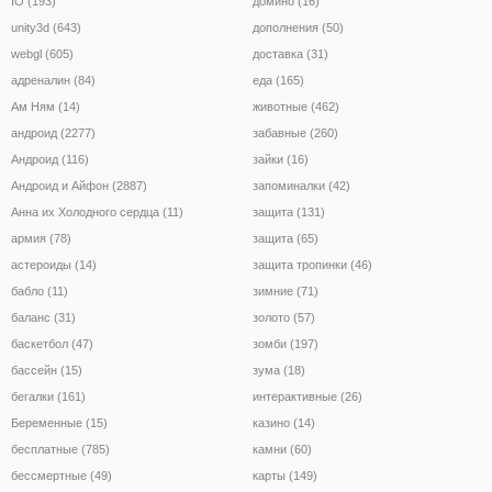
IO (193)
домино (16)
unity3d (643)
дополнения (50)
webgl (605)
доставка (31)
адреналин (84)
еда (165)
Ам Ням (14)
животные (462)
андроид (2277)
забавные (260)
Андроид (116)
зайки (16)
Андроид и Айфон (2887)
запоминалки (42)
Анна их Холодного сердца (11)
защита (131)
армия (78)
защита (65)
астероиды (14)
защита тропинки (46)
бабло (11)
зимние (71)
баланс (31)
золото (57)
баскетбол (47)
зомби (197)
бассейн (15)
зума (18)
бегалки (161)
интерактивные (26)
Беременные (15)
казино (14)
бесплатные (785)
камни (60)
бессмертные (49)
карты (149)