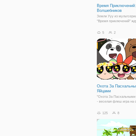
Время Приключений:
Волшебников
Земли Ууу из мультсери
"Время приключений" жд
героев, которым предсто
принять участие в ежег
5
2
магическом сражении, в
игре "Время Приключени
Волшебников". Здесь вы
встретите любимых геро
Охота За Пасхальн
Яйцами
"Охота За Пасхальными
- веселая флеш игра на 
реакции. Здесь вы будет
за персонажей телекана
125
8
Никелодеон, среди котор
как котик Гамбол, персон
"Времени приключений" 
другое.