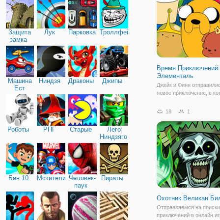
выше.
Защита
Лук
Парковка
Троллфейс
замка
Время Приключений:
Элементаль
Машина
Ниндзя
Драконы
Джипы
Джейк и Финн отправили
Ест
новое приключение, в к
Машину
предстоит спасти четыр
королевства земли Ууу, 
18
1
монстров Ночесферы. В
бродилке "Время Приклю
Роботы
РПГ
Старые
Лего
Элементаль" вы будете и
Ниндзяго
за Джейка, и за Финна,
Бен 10
Мстители
Человек-
Пираты
паук
Охотник Великан Би
Отправляемся на поиски
приключений в онлайн иг