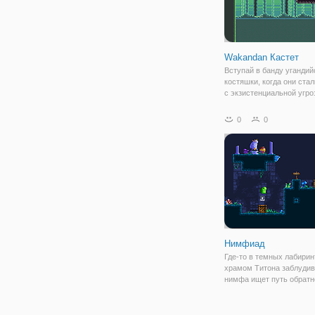
Wakandan Кастет
Вступай в банду угандий
костяшки, когда они ста
с экзистенциальной угро
сборки! Прыгать и тире,
сохранить ваши bruddah
0
0
упадете, но заморозить 
Нимфиад
Где-то в темных лабирин
храмом Титона заблуди
нимфа ищет путь обратн
дневного света. Однако 
путешествие не будет ле
Никто не может быть уве