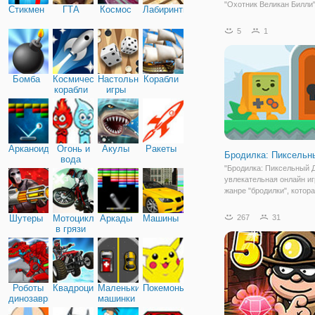
"Охотник Великан Билли"
Стикмен
ГТА
Космос
Лабиринты
смотрели мультсериал "
приключений", то знаете,
5
1
Билли является великан
одним из сильных герое
Ууу. В данной игре
Бомба
Космические
Настольные
Корабли
корабли
игры
Арканоид
Огонь и
Акулы
Ракеты
Бродилка: Пиксельн
вода
"Бродилка: Пиксельный Д
увлекательная онлайн иг
жанре "бродилки", котора
для вас хорошей альтер
проведения досуга. Здес
Шутеры
Мотоциклы
Аркады
Машины
267
31
вашим управлением буд
в грязи
жизнерадостный персона
кубика,
Роботы
Квадроциклы
Маленькие
Покемоны
динозавры
машинки