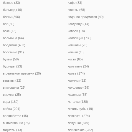
бизнес (33)
кафе (33)
бильярд (16)
квесты (68)
блоки (396)
кидание предметов (40)
бог (30)
кладбище (14)
бокс (13)
ковбои (18)
больница (64)
коллекции (739)
бродилки (453)
комнаты (76)
бросание (91)
коньки (15)
буквы (58)
кости (65)
бургеры (23)
кровавые (24)
в реальном времени (20)
кровь (174)
взрывы (22)
кролики (22)
викторины (29)
крушение (29)
вирусы (25)
леденцы (58)
вода (169)
леталки (138)
война (201)
лечить зубы (19)
волшебство (45)
ловкость (274)
выпиливание (75)
ловушки (379)
гаджеты (13)
логические (282)