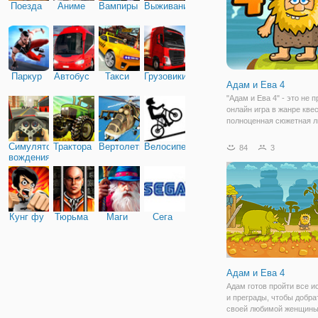
Поезда
Аниме
Вампиры
Выживание
Паркур
Автобус
Такси
Грузовики
Адам и Ева 4
"Адам и Ева 4" - это не 
онлайн игра в жанре квес
полноценная сюжетная л
которая напоминает мул
на которую не жалко пот
Симулятор
Трактора
Вертолеты
Велосипед
84
3
время. Здесь вас ждет р
вождения
увлекательных головоло
которыми
Кунг фу
Тюрьма
Маги
Сега
Адам и Ева 4
Адам готов пройти все 
и преграды, чтобы добра
своей любимой женщины 